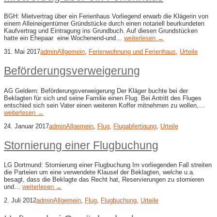
BGH: Mietvertrag über ein Ferienhaus Vorliegend erwarb die Klägerin von
einem Alleineigentümer Gründstücke durch einen notariell beurkundeten
Kaufvertrag und Eintragung ins Grundbuch. Auf diesen Grundstücken
hatte ein Ehepaar eine Wochenend-und…
weiterlesen →
31. Mai 2017
admin
Allgemein
,
Ferienwohnung und Ferienhaus
,
Urteile
Beförderungsverweigerung
AG Geldern: Beförderungsverweigerung Der Kläger buchte bei der
Beklagten für sich und seine Familie einen Flug. Bei Antritt des Fluges
entschied sich sein Vater einen weiteren Koffer mitnehmen zu wollen,…
weiterlesen →
24. Januar 2017
admin
Allgemein
,
Flug
,
Flugabfertigung
,
Urteile
Stornierung einer Flugbuchung
LG Dortmund: Stornierung einer Flugbuchung Im vorliegenden Fall streiten
die Parteien um eine verwendete Klausel der Beklagten, welche u.a.
besagt, dass die Beklagte das Recht hat, Reservierungen zu stornieren
und…
weiterlesen →
2. Juli 2012
admin
Allgemein
,
Flug
,
Flugbuchung
,
Urteile