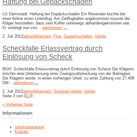
Haftung bei Gepäckschaden
LG Darmstadt: Haftung bei Gepäckschaden Ein Reisender buchte bei
einer Airline einen Linienflug. Am Zielflughafen angekommen musste der
Kläger feststellen, dass sein Koffer unterwegs abhandengekommen war.
Er verlangt nun von…
weiterlesen →
2. Juli 2012
admin
Allgemein
,
Flug
,
Gepäckschäden
,
Urteile
Scheckfalle Erlassvertrag durch
Einlösung von Scheck
BGH: Scheckfalle Erlassvertrag durch Einlösung von Scheck Die Klägerin
möchte eine Unterlassung einer Zwangsvollstreckung von der Beklagten.
Die Klägerin wurde, in einen vorherigen Urteil, zu einer Zahlung von 27.408
DM…
weiterlesen →
2. Juli 2012
admin
Allgemein
,
Sonstige Urteile
,
Urteile
Seite 3 von 3
1
2
3
« Vorherige Seite
Informationen
Urteilsdatenbank
Kontakt