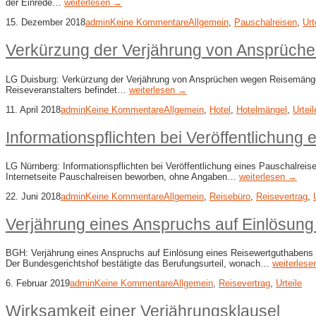
der Einrede…
weiterlesen →
15. Dezember 2018
admin
Keine Kommentare
Allgemein
,
Pauschalreisen
,
Urt
Verkürzung der Verjährung von Ansprüch
LG Duisburg: Verkürzung der Verjährung von Ansprüchen wegen Reisemängel
Reiseveranstalters befindet…
weiterlesen →
11. April 2018
admin
Keine Kommentare
Allgemein
,
Hotel
,
Hotelmängel
,
Urteil
Informationspflichten bei Veröffentlichung
LG Nürnberg: Informationspflichten bei Veröffentlichung eines Pauschalreis
Internetseite Pauschalreisen beworben, ohne Angaben…
weiterlesen →
22. Juni 2018
admin
Keine Kommentare
Allgemein
,
Reisebüro
,
Reisevertrag
,
Verjährung eines Anspruchs auf Einlösun
BGH: Verjährung eines Anspruchs auf Einlösung eines Reisewertguthabens E
Der Bundesgerichtshof bestätigte das Berufungsurteil, wonach…
weiterles
6. Februar 2019
admin
Keine Kommentare
Allgemein
,
Reisevertrag
,
Urteile
Wirksamkeit einer Verjährungsklausel