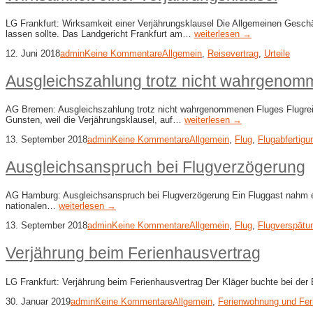
LG Frankfurt: Wirksamkeit einer Verjährungsklausel Die Allgemeinen Geschä
lassen sollte. Das Landgericht Frankfurt am…
weiterlesen →
12. Juni 2018
admin
Keine Kommentare
Allgemein
,
Reisevertrag
,
Urteile
Ausgleichszahlung trotz nicht wahrgeno
AG Bremen: Ausgleichszahlung trotz nicht wahrgenommenen Fluges Flugreis
Gunsten, weil die Verjährungsklausel, auf…
weiterlesen →
13. September 2018
admin
Keine Kommentare
Allgemein
,
Flug
,
Flugabfertigu
Ausgleichsanspruch bei Flugverzögerung
AG Hamburg: Ausgleichsanspruch bei Flugverzögerung Ein Fluggast nahm ein
nationalen…
weiterlesen →
13. September 2018
admin
Keine Kommentare
Allgemein
,
Flug
,
Flugverspätu
Verjährung beim Ferienhausvertrag
LG Frankfurt: Verjährung beim Ferienhausvertrag Der Kläger buchte bei der
30. Januar 2019
admin
Keine Kommentare
Allgemein
,
Ferienwohnung und Fer