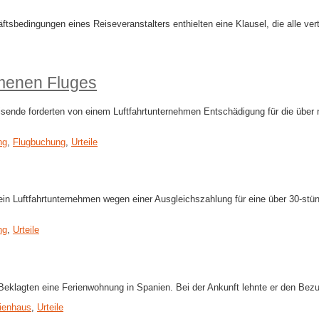
ftsbedingungen eines Reiseveranstalters enthielten eine Klausel, die alle ve
mmenen Fluges
ende forderten von einem Luftfahrtunternehmen Entschädigung für die über n
ng
,
Flugbuchung
,
Urteile
 Luftfahrtunternehmen wegen einer Ausgleichszahlung für eine über 30-stün
ng
,
Urteile
 Beklagten eine Ferienwohnung in Spanien. Bei der Ankunft lehnte er den Bez
ienhaus
,
Urteile