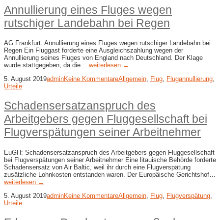
Annullierung eines Fluges wegen
rutschiger Landebahn bei Regen
AG Frankfurt: Annullierung eines Fluges wegen rutschiger Landebahn bei
Regen Ein Fluggast forderte eine Ausgleichszahlung wegen der
Annullierung seines Fluges von England nach Deutschland. Der Klage
wurde stattgegeben, da die…
weiterlesen →
5. August 2019
admin
Keine Kommentare
Allgemein
,
Flug
,
Flugannullierung
,
Urteile
Schadensersatzanspruch des
Arbeitgebers gegen Fluggesellschaft bei
Flugverspätungen seiner Arbeitnehmer
EuGH: Schadensersatzanspruch des Arbeitgebers gegen Fluggesellschaft
bei Flugverspätungen seiner Arbeitnehmer Eine litauische Behörde forderte
Schadensersatz von Air Baltic, weil ihr durch eine Flugverspätung
zusätzliche Lohnkosten entstanden waren. Der Europäische Gerichtshof…
weiterlesen →
5. August 2019
admin
Keine Kommentare
Allgemein
,
Flug
,
Flugverspätung
,
Urteile