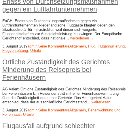
Erlass von Durchsetzungsmaßnahmen
gegen ein Luftfahrtunternehmen
EuGH: Erlass von Durchsetzungsmaßnahmen gegen ein
Luftfahrtunternehmen Niederländische Fluggäste klagten gegen den
Staatssekretär für Infrastruktur, weil dieser sich weigerte,
Fluggesellschaften zur Ausgleichsleistung zu zwingen. Der Europäische
Gerichtshof entschied, dass nationale…
weiterlesen →
3. August 2019
admin
Keine Kommentare
Allgemein
,
Flug
,
Flugannullierung
,
Flugverspätung
,
Urteile
Örtliche Zuständigkeit des Gerichtes
Minderung des Reisepreis bei
Ferienhäusern
AG Aalen: Örtliche Zuständigkeit des Gerichtes Minderung des Reisepreis
bei Ferienhäusern Ein Reisender stritt mit einer Ferienhausvermittlung
über die Zuständigkeit deutscher Gerichte. Das Amtsgericht Aalen
entschied, dass der ausschließliche Gerichtsstand…
weiterlesen →
3. August 2019
admin
Keine Kommentare
Allgemein
,
Ferienwohnung und
Ferienhaus
,
Urteile
Flugausfall aufgrund schlechter