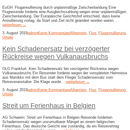
EuGH: Flugannullierung durch unplanmäßige Zwischenlandung Eine
Flugreisende forderte eine Ausgleichszahlung wegen einer unplanmäßigen
Zwischenlandung. Der Europäische Gerichtshof entschied, dass keine
Annullierung vorlag, da Start und Ziel nicht geändert worden waren.…
weiterlesen →
3. August 2019
admin
Keine Kommentare
Allgemein
,
Flug
,
Flugannullierung
,
Urteile
Kein Schadenersatz bei verzögerter
Rückreise wegen Vulkanausbruchs
OLG Frankfurt: Kein Schadenersatz bei verzögerter Rückreise wegen
Vulkanausbruchs Ein Reisender forderte wegen der verspäteten Heimreise
aus Marokko mit dem Bus statt dem Flieger Schadensersatz vom
Reiseveranstalter. Die Klage wurde…
weiterlesen →
3. August 2019
admin
Keine Kommentare
Allgemein
,
Flug
,
Flugannullierung
,
Urteile
Streit um Ferienhaus in Belgien
AG Schwerin: Streit um Ferienhaus in Belgien Reisende forderten
Schadensersatz wegen unzumutbarer Mängel an einem belgischen
Ferienhaus. Das deutsche Gericht war zuständig, da ein Reisevertrag