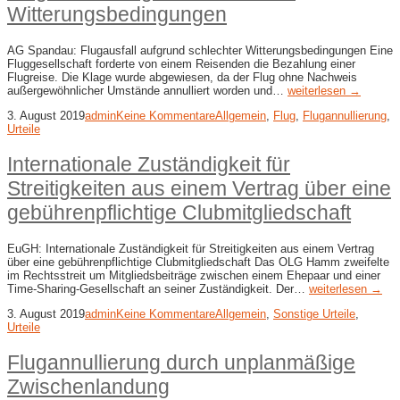
Witterungsbedingungen
AG Spandau: Flugausfall aufgrund schlechter Witterungsbedingungen Eine
Fluggesellschaft forderte von einem Reisenden die Bezahlung einer
Flugreise. Die Klage wurde abgewiesen, da der Flug ohne Nachweis
außergewöhnlicher Umstände annulliert worden und…
weiterlesen →
3. August 2019
admin
Keine Kommentare
Allgemein
,
Flug
,
Flugannullierung
,
Urteile
Internationale Zuständigkeit für
Streitigkeiten aus einem Vertrag über eine
gebührenpflichtige Clubmitgliedschaft
EuGH: Internationale Zuständigkeit für Streitigkeiten aus einem Vertrag
über eine gebührenpflichtige Clubmitgliedschaft Das OLG Hamm zweifelte
im Rechtsstreit um Mitgliedsbeiträge zwischen einem Ehepaar und einer
Time-Sharing-Gesellschaft an seiner Zuständigkeit. Der…
weiterlesen →
3. August 2019
admin
Keine Kommentare
Allgemein
,
Sonstige Urteile
,
Urteile
Flugannullierung durch unplanmäßige
Zwischenlandung