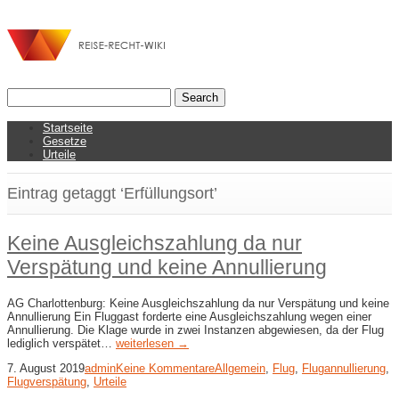
Startseite
Gesetze
Urteile
Eintrag getaggt ‘Erfüllungsort’
Keine Ausgleichszahlung da nur
Verspätung und keine Annullierung
AG Charlottenburg: Keine Ausgleichszahlung da nur Verspätung und keine
Annullierung Ein Fluggast forderte eine Ausgleichszahlung wegen einer
Annullierung. Die Klage wurde in zwei Instanzen abgewiesen, da der Flug
lediglich verspätet…
weiterlesen →
7. August 2019
admin
Keine Kommentare
Allgemein
,
Flug
,
Flugannullierung
,
Flugverspätung
,
Urteile