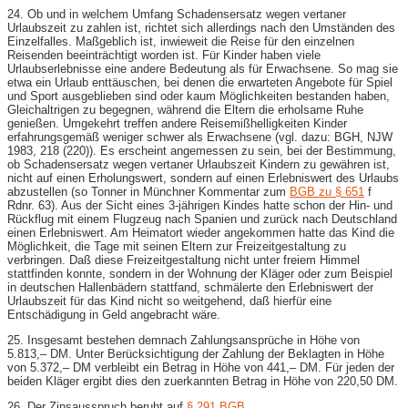
24. Ob und in welchem Umfang Schadensersatz wegen vertaner
Urlaubszeit zu zahlen ist, richtet sich allerdings nach den Umständen des
Einzelfalles. Maßgeblich ist, inwieweit die Reise für den einzelnen
Reisenden beeinträchtigt worden ist. Für Kinder haben viele
Urlaubserlebnisse eine andere Bedeutung als für Erwachsene. So mag sie
etwa ein Urlaub enttäuschen, bei denen die erwarteten Angebote für Spiel
und Sport ausgeblieben sind oder kaum Möglichkeiten bestanden haben,
Gleichaltrigen zu begegnen, während die Eltern die erholsame Ruhe
genießen. Umgekehrt treffen andere Reisemißhelligkeiten Kinder
erfahrungsgemäß weniger schwer als Erwachsene (vgl. dazu: BGH, NJW
1983, 218 (220)). Es erscheint angemessen zu sein, bei der Bestimmung,
ob Schadensersatz wegen vertaner Urlaubszeit Kindern zu gewähren ist,
nicht auf einen Erholungswert, sondern auf einen Erlebniswert des Urlaubs
abzustellen (so Tonner in Münchner Kommentar zum
BGB zu § 651
f
Rdnr. 63). Aus der Sicht eines 3-​jährigen Kindes hatte schon der Hin- und
Rückflug mit einem Flugzeug nach Spanien und zurück nach Deutschland
einen Erlebniswert. Am Heimatort wieder angekommen hatte das Kind die
Möglichkeit, die Tage mit seinen Eltern zur Freizeitgestaltung zu
verbringen. Daß diese Freizeitgestaltung nicht unter freiem Himmel
stattfinden konnte, sondern in der Wohnung der Kläger oder zum Beispiel
in deutschen Hallenbädern stattfand, schmälerte den Erlebniswert der
Urlaubszeit für das Kind nicht so weitgehend, daß hierfür eine
Entschädigung in Geld angebracht wäre.
25. Insgesamt bestehen demnach Zahlungsansprüche in Höhe von
5.813,– DM. Unter Berücksichtigung der Zahlung der Beklagten in Höhe
von 5.372,– DM verbleibt ein Betrag in Höhe von 441,– DM. Für jeden der
beiden Kläger ergibt dies den zuerkannten Betrag in Höhe von 220,50 DM.
26. Der Zinsausspruch beruht auf
§ 291 BGB
.