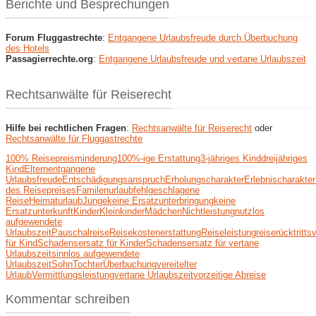
Berichte und Besprechungen
Forum Fluggastrechte
:
Entgangene Urlaubsfreude durch Überbuchung
des Hotels
Passagierrechte.org
:
Entgangene Urlaubsfreude und vertane Urlaubszeit
Rechtsanwälte für Reiserecht
Hilfe bei rechtlichen Fragen
:
Rechtsanwälte für Reiserecht
oder
Rechtsanwälte für Fluggastrechte
100% Reisepreisminderung
100%-ige Erstattung
3-jähriges Kind
dreijähriges
Kind
Eltern
entgangene
Urlaubsfreude
Entschädigungsanspruch
Erholungscharakter
Erlebnischarakter
des Reisepreises
Familenurlaub
fehlgeschlagene
Reise
Heimaturlaub
Junge
keine Ersatzunterbringung
keine
Ersatzunterkunft
Kinder
Kleinkinder
Mädchen
Nichtleistung
nutzlos
aufgewendete
Urlaubszeit
Pauschalreise
Reisekostenerstattung
Reiseleistung
reiserücktritts
für Kind
Schadensersatz für Kinder
Schadensersatz für vertane
Urlaubszeit
sinnlos aufgewendete
Urlaubszeit
Sohn
Tochter
Überbuchung
vereitelter
Urlaub
Vermittlungsleistung
vertane Urlaubszeit
vorzeitige Abreise
Kommentar schreiben