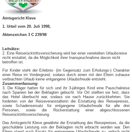
Amtsgericht Kleve
1. Urteil vom 20. Juli 1998,
Aktenzeichen 3 C 239/98
Leitsätze:
2. Eine Reiserücktrittsversicherung wird bei einer vereitelten Urlaubsreise
nicht erstattet, da die Möglichkeit ihrer Inanspruchnahme davon nicht
betroffen ist.
Für Kinder steht der Erlebnis- (im Gegensatz zum Erholungs-) Charakter
einer Reise im Vordergrund, sodass durch einen mit den Eltern zuhause
verbrachten Urlaub keine entgangene Urlaubsfreude entsteht.
Zusammenfassung:
3. Die Kläger hatten für sich und ihr 3-jähriges Kind eine Pauschalreise
nach Spanien bei der Beklagten gebucht. Vor Ort stellten sie fest, dass
das Hotel überbucht war, sodass sie nach Hause zurückkehrten. Sie
forderten von der Reiseveranstalterin die Erstattung des Reisepreises,
sowie Schadensersatz für entgangene Urlaubsfreude für alle drei
Personen, sowie die Rückerstattung einer abgeschlossenen
Reiserücktrittsversicherung.
Das Amtsgericht Kleve gewährte die Erstatttung des Reisepreises, da die
geschuldete Leistung von der Beklagten nicht erbracht worden war. Den
Eltern stand auch Ersatz für entgangene Urlaubsfreude zu, jedoch nicht