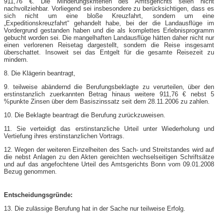
911,76 €. Die Minderungskriterien des Amtsgerichts seien nicht
nachvollziehbar. Vorliegend sei insbesondere zu berücksichtigen, dass es
sich nicht um eine bloße Kreuzfahrt, sondern um eine
„Expeditionskreuzfahrt“ gehandelt habe, bei der die Landausflüge im
Vordergrund gestanden haben und die als komplettes Erlebnisprogramm
gebucht worden sei. Die mangelhaften Landausflüge hätten daher nicht nur
einen verlorenen Reisetag dargestellt, sondern die Reise insgesamt
überschattet. Insoweit sei das Entgelt für die gesamte Reisezeit zu
mindern.
8. Die Klägerin beantragt,
9. teilweise abändernd die Berufungsbeklagte zu verurteilen, über den
erstinstanzlich zuerkannten Betrag hinaus weitere 911,76 € nebst 5
%punkte Zinsen über dem Basiszinssatz seit dem 28.11.2006 zu zahlen.
10. Die Beklagte beantragt die Berufung zurückzuweisen.
11. Sie verteidigt das erstinstanzliche Urteil unter Wiederholung und
Vertiefung ihres erstinstanzlichen Vortrags.
12. Wegen der weiteren Einzelheiten des Sach- und Streitstandes wird auf
die nebst Anlagen zu den Akten gereichten wechselseitigen Schriftsätze
und auf das angefochtene Urteil des Amtsgerichts Bonn vom 09.01.2008
Bezug genommen.
Entscheidungsgründe:
13. Die zulässige Berufung hat in der Sache nur teilweise Erfolg.