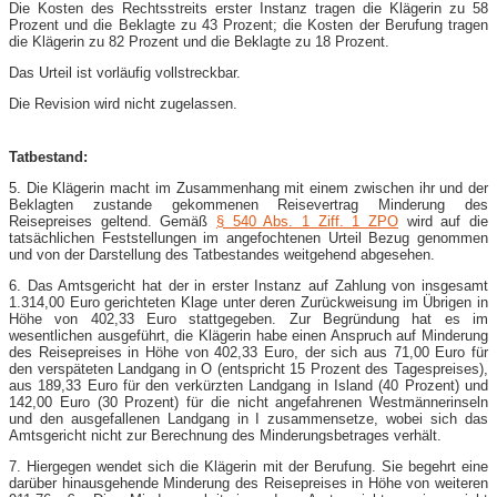
Die Kosten des Rechtsstreits erster Instanz tragen die Klägerin zu 58
Prozent und die Beklagte zu 43 Prozent; die Kosten der Berufung tragen
die Klägerin zu 82 Prozent und die Beklagte zu 18 Prozent.
Das Urteil ist vorläufig vollstreckbar.
Die Revision wird nicht zugelassen.
Tatbestand:
5. Die Klägerin macht im Zusammenhang mit einem zwischen ihr und der
Beklagten zustande gekommenen Reisevertrag Minderung des
Reisepreises geltend. Gemäß
§ 540 Abs. 1 Ziff. 1 ZPO
wird auf die
tatsächlichen Feststellungen im angefochtenen Urteil Bezug genommen
und von der Darstellung des Tatbestandes weitgehend abgesehen.
6. Das Amtsgericht hat der in erster Instanz auf Zahlung von insgesamt
1.314,00 Euro gerichteten Klage unter deren Zurückweisung im Übrigen in
Höhe von 402,33 Euro stattgegeben. Zur Begründung hat es im
wesentlichen ausgeführt, die Klägerin habe einen Anspruch auf Minderung
des Reisepreises in Höhe von 402,33 Euro, der sich aus 71,00 Euro für
den verspäteten Landgang in O (entspricht 15 Prozent des Tagespreises),
aus 189,33 Euro für den verkürzten Landgang in Island (40 Prozent) und
142,00 Euro (30 Prozent) für die nicht angefahrenen Westmännerinseln
und den ausgefallenen Landgang in I zusammensetze, wobei sich das
Amtsgericht nicht zur Berechnung des Minderungsbetrages verhält.
7. Hiergegen wendet sich die Klägerin mit der Berufung. Sie begehrt eine
darüber hinausgehende Minderung des Reisepreises in Höhe von weiteren