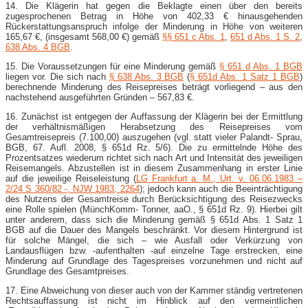
14. Die Klägerin hat gegen die Beklagte einen über den bereits
zugesprochenen Betrag in Höhe von 402,33 € hinausgehenden
Rückerstattungsanspruch infolge der Minderung in Höhe von weiteren
165,67 €, (insgesamt 568,00 €) gemäß
§§ 651 c Abs. 1
,
651 d Abs. 1 S. 2
,
638 Abs. 4 BGB
.
15. Die Voraussetzungen für eine Minderung gemäß
§ 651 d Abs. 1 BGB
liegen vor. Die sich nach
§ 638 Abs. 3 BGB
(
§ 651d Abs. 1 Satz 1 BGB
)
berechnende Minderung des Reisepreises beträgt vorliegend – aus den
nachstehend ausgeführten Gründen – 567,83 €.
16. Zunächst ist entgegen der Auffassung der Klägerin bei der Ermittlung
der verhältnismäßigen Herabsetzung des Reisepreises vom
Gesamtreisepreis (7.100,00) auszugehen (vgl. statt vieler Palandt- Sprau,
BGB, 67. Aufl. 2008, § 651d Rz. 5/6). Die zu ermittelnde Höhe des
Prozentsatzes wiederum richtet sich nach Art und Intensität des jeweiligen
Reisemangels. Abzustellen ist in diesem Zusammenhang in erster Linie
auf die jeweilige Reiseleistung (
LG Frankfurt a. M., Urt. v. 06.06.1983 –
2/24 S 360/82 -, NJW 1983, 2264
); jedoch kann auch die Beeinträchtigung
des Nutzens der Gesamtreise durch Berücksichtigung des Reisezwecks
eine Rolle spielen (MünchKomm- Tonner, aaO., § 651d Rz. 9). Hierbei gilt
unter anderem, dass sich die Minderung gemäß § 651d Abs. 1 Satz 1
BGB auf die Dauer des Mangels beschränkt. Vor diesem Hintergrund ist
für solche Mängel, die sich – wie Ausfall oder Verkürzung von
Landausflügen bzw. -aufenthalten -auf einzelne Tage erstrecken, eine
Minderung auf Grundlage des Tagespreises vorzunehmen und nicht auf
Grundlage des Gesamtpreises.
17. Eine Abweichung von dieser auch von der Kammer ständig vertretenen
Rechtsauffassung ist nicht im Hinblick auf den vermeintlichen