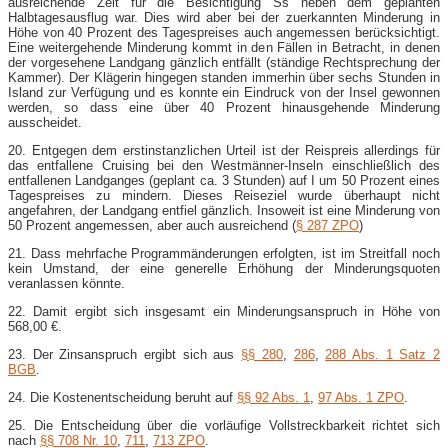
ausreichende Zeit für die Besichtigung Ss neben dem geplanten
Halbtagesausflug war. Dies wird aber bei der zuerkannten Minderung in
Höhe von 40 Prozent des Tagespreises auch angemessen berücksichtigt.
Eine weitergehende Minderung kommt in den Fällen in Betracht, in denen
der vorgesehene Landgang gänzlich entfällt (ständige Rechtsprechung der
Kammer). Der Klägerin hingegen standen immerhin über sechs Stunden in
Island zur Verfügung und es konnte ein Eindruck von der Insel gewonnen
werden, so dass eine über 40 Prozent hinausgehende Minderung
ausscheidet.
20. Entgegen dem erstinstanzlichen Urteil ist der Reispreis allerdings für
das entfallene Cruising bei den Westmänner-Inseln einschließlich des
entfallenen Landganges (geplant ca. 3 Stunden) auf I um 50 Prozent eines
Tagespreises zu mindern. Dieses Reiseziel wurde überhaupt nicht
angefahren, der Landgang entfiel gänzlich. Insoweit ist eine Minderung von
50 Prozent angemessen, aber auch ausreichend (
§ 287 ZPO
)
21. Dass mehrfache Programmänderungen erfolgten, ist im Streitfall noch
kein Umstand, der eine generelle Erhöhung der Minderungsquoten
veranlassen könnte.
22. Damit ergibt sich insgesamt ein Minderungsanspruch in Höhe von
568,00 €.
23. Der Zinsanspruch ergibt sich aus
§§ 280
,
286
,
288 Abs. 1 Satz 2
BGB
.
24. Die Kostenentscheidung beruht auf
§§ 92 Abs. 1
,
97 Abs. 1 ZPO
.
25. Die Entscheidung über die vorläufige Vollstreckbarkeit richtet sich
nach
§§ 708 Nr. 10
,
711
,
713 ZPO
.