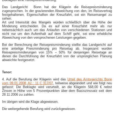
Das Landgericht Bonn hat der Klägerin die Reisepreisminderung
zugesprochen. In der gravierenden Abweichung von den, im Reisevertrag
festgehaltenen, Eigenschaften der Kreuzfahrt, sei ein Reisemangel zu
sehen.
Art und Intensität des Mangels würden schließlich über die Höhe der
Minderung entscheiden. Da es auf einer Kreuzfahrt mehr als nur
nebensächlich auch um das Anlaufen von verschiedenen Stationen und
nicht nur um den Aufenthalt auf dem Schiff geht, sei eine erhebliche
Abweichung von den versprochenen Leistungen gegeben.
Bei der Berechnung der Reisepreisminderung stellte das Landgericht auf
eine anteilige Preisminderung pro Reisetag ab. Insgesamt wurden
Reisepreisminderungen von 15% – 50% für denjenigen Reisetage an
denen die Durchführung der Kreuzfahrt von der ursprünglichen Planung
abweichte festgesetzt.
Tenor:
4. Auf die Berufung der Klägerin wird das
Urteil des Amtsgerichts Bonn
vom 09.01.2008, Az.: 11 C 317/07
, teilweise abgeändert und wie folgt neu
gefasst: Die Beklagte wird verurteilt, an die Klägerin 568,00 € nebst
Zinsen in Höhe von 5 Prozentpunkten über dem Basiszinssatz seit dem
28.11.2006 zu zahlen.
Im übrigen wird die Klage abgewiesen.
Die weitergehende Berufung wird zurückgewiesen.