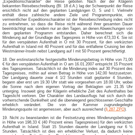
„Expeditionscharakter“ der Reise geboten. Nach der der Klägerin
bekannten Reisebeschreibung (Bl. 18 d.A.) lag der Schwerpunkt der Reise
ersichtlich nicht auf den geplanten Landgängen O, S und I. Vielmehr
enthält diese zahlreiche andere Ziele und Programmpunkte, ein
vermeintlicher Expeditionscharakter ist der Reisebeschreibung indes nicht
zu entnehmen, so dass die Reise nicht während ihrer gesamten Dauer
beeinträchtigt war, sondern nur an den Tagen, an denen Abweichungen von
dem geplanten Programm entstanden. Daher berechnet sich die
Minderung auf der Grundlage des Tagespreis in Höhe von 473,33 €. Sie ist
für den verspäteten Aufenthalt in O mit 30 Prozent, für den verkürzten
Aufenthalt in Island mit 40 Prozent und für das entfallene Cruising bei den
Westmänner-Inseln nebst Landgang auf I mit 50 Prozent gerechtfertigt.
18. Der erstinstanzliche festgestellte Minderungsbetrag in Höhe von 71,00
€ für den verspäteten Aufenthalt in O am 16.01.2007 entspricht 15 Prozent
des Tagespreises. Tatsächlich ist die Minderung indes auf 30 Prozent des
Tagespreises, mithin auf einen Betrag in Höhe von 142,00 festzusetzen.
Der Landgang dauerte zwar 4 1/2 Stunden statt geplanter 4 Stunden,
begann aber erst um 19.30 Uhr statt wie vorgesehen um 18.00 Uhr, wobei
die Sonne nach dem eigenen Vortrag der Beklagten um 21.35 Uhr
unterging. Insoweit ging der Klägerin erhebliche Zeit des Aufenthaltes bei
Tageslicht verloren. Der Charakter des Landausflugs hat sich durch die
vorherrschende Dunkelheit und die überwiegend geschlossenen Geschäfte
erheblich verändert. Die von der Kammer zugrundegelegte
Minderungsquote ist angemessen, aber auch ausreichend (
§ 287 ZPO
).
19. Nicht zu beanstanden ist die Festsetzung eines Minderungsbetrages
in Höhe von 198,33 € (40 Prozent eines Tagespreises) für den verkürzten
Aufenthalt in Island. Statt 15 Stunden dauerte der Landgang nur 6 ½
Stunden. Tatsächlich ist dies ein erheblicher Verlust, da dadurch keine