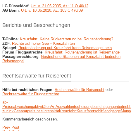
LG Düsseldorf
,
Urt. v. 21.05.2005, Az: 11 O 40/12
AG Bonn
,
Urt. v. 10.06.2010, Az: 103 C 470/09
Berichte und Besprechungen
T-Online
:
Kreuzfahrt: Keine Rückerstattung bei Routenänderung?
ZDF
:
Rechte auf hoher See – Kreuzfahrten
Spiegel
:
Routenänderung auf Kreuzfahrt kann Reisemangel sein
Forum Fluggastrechte
:
Kreuzfahrt: Routenänderung ist Reisemangel
Passagierrechte.org
:
Gestrichene Stationen auf Kreuzfahrt bedeuten
Reisemangel
Rechtsanwälte für Reiserecht
Hilfe bei rechtlichen Fragen
:
Rechtsanwälte für Reiserecht
oder
Rechtsanwälte für Fluggastrechte
.
ab-
Preise
abweichung
aktivitäten
Art
Auswahlentscheidung
besichtigungen
betrieb
zurück
Gesamtpreis
Insel
intensität
Kreuzfahrt
Kreuzfahrtschiff
landgänge
Mange
Kommentarbereich geschlossen.
Prev Post