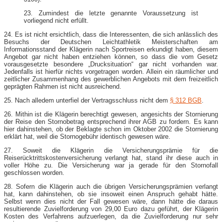
23. Zumindest die letzte genannte Voraussetzung ist
vorliegend nicht erfüllt.
24. Es ist nicht ersichtlich, dass die Interessenten, die sich anlässlich des
Besuchs der Deutschen Leichtathletik Meisterschaften am
Informationsstand der Klägerin nach Sportreisen erkundigt haben, diesem
Angebot gar nicht haben entziehen können, so dass die vom Gesetz
vorausgesetzte besondere „Drucksituation“ gar nicht vorhanden war.
Jedenfalls ist hierfür nichts vorgetragen worden. Allein ein räumlicher und
zeitlicher Zusammenhang des gewerblichen Angebots mit dem freizeitlich
geprägten Rahmen ist nicht ausreichend.
25. Nach alledem unterfiel der Vertragsschluss nicht dem
§ 312 BGB
.
26. Mithin ist die Klägerin berechtigt gewesen, angesichts der Stornierung
der Reise den Stornobetrag entsprechend ihrer AGB zu fordern. Es kann
hier dahinstehen, ob der Beklagte schon im Oktober 2002 die Stornierung
erklärt hat, weil die Stornogebühr identisch gewesen wäre.
27. Soweit die Klägerin die Versicherungsprämie für die
Reiserücktrittskostenversicherung verlangt hat, stand ihr diese auch in
voller Höhe zu. Die Versicherung war ja gerade für den Stornofall
geschlossen worden.
28. Sofern die Klägerin auch die übrigen Versicherungsprämien verlangt
hat, kann dahinstehen, ob sie insoweit einen Anspruch gehabt hätte.
Selbst wenn dies nicht der Fall gewesen wäre, dann hätte die daraus
resultierende Zuvielforderung von 29,00 Euro dazu geführt, der Klägerin
Kosten des Verfahrens aufzuerlegen, da die Zuvielforderung nur sehr