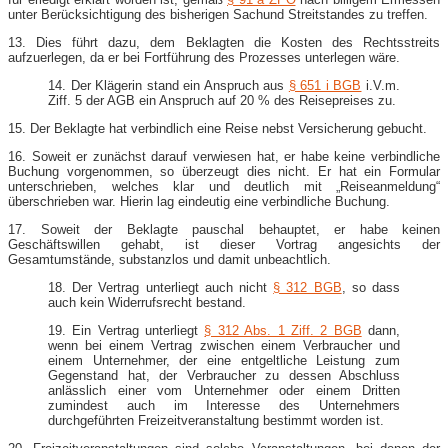
unter Berücksichtigung des bisherigen Sachund Streitstandes zu treffen.
13. Dies führt dazu, dem Beklagten die Kosten des Rechtsstreits
aufzuerlegen, da er bei Fortführung des Prozesses unterlegen wäre.
14. Der Klägerin stand ein Anspruch aus
§ 651 i BGB
i.V.m.
Ziff. 5 der AGB ein Anspruch auf 20 % des Reisepreises zu.
15. Der Beklagte hat verbindlich eine Reise nebst Versicherung gebucht.
16. Soweit er zunächst darauf verwiesen hat, er habe keine verbindliche
Buchung vorgenommen, so überzeugt dies nicht. Er hat ein Formular
unterschrieben, welches klar und deutlich mit „Reiseanmeldung“
überschrieben war. Hierin lag eindeutig eine verbindliche Buchung.
17. Soweit der Beklagte pauschal behauptet, er habe keinen
Geschäftswillen gehabt, ist dieser Vortrag angesichts der
Gesamtumstände, substanzlos und damit unbeachtlich.
18. Der Vertrag unterliegt auch nicht
§ 312 BGB
, so dass
auch kein Widerrufsrecht bestand.
19. Ein Vertrag unterliegt
§ 312 Abs. 1 Ziff. 2 BGB
dann,
wenn bei einem Vertrag zwischen einem Verbraucher und
einem Unternehmer, der eine entgeltliche Leistung zum
Gegenstand hat, der Verbraucher zu dessen Abschluss
anlässlich einer vom Unternehmer oder einem Dritten
zumindest auch im Interesse des Unternehmers
durchgeführten Freizeitveranstaltung bestimmt worden ist.