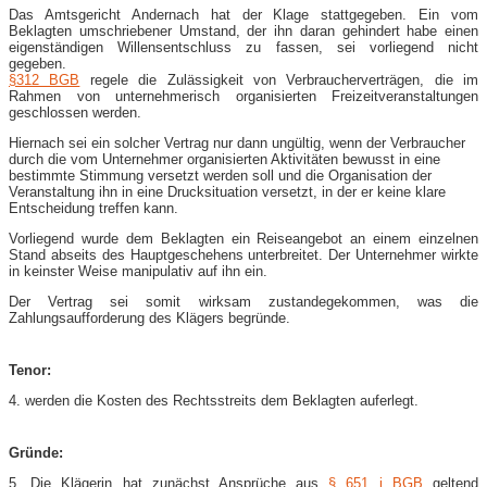
Das Amtsgericht Andernach hat der Klage stattgegeben. Ein vom
Beklagten umschriebener Umstand, der ihn daran gehindert habe einen
eigenständigen Willensentschluss zu fassen, sei vorliegend nicht
gegeben.
§312 BGB
regele die Zulässigkeit von Verbraucherverträgen, die im
Rahmen von unternehmerisch organisierten Freizeitveranstaltungen
geschlossen werden.
Hiernach sei ein solcher Vertrag nur dann ungültig, wenn der Verbraucher
durch die vom Unternehmer organisierten Aktivitäten bewusst in eine
bestimmte Stimmung versetzt werden soll und die Organisation der
Veranstaltung ihn in eine Drucksituation versetzt, in der er keine klare
Entscheidung treffen kann.
Vorliegend wurde dem Beklagten ein Reiseangebot an einem einzelnen
Stand abseits des Hauptgeschehens unterbreitet. Der Unternehmer wirkte
in keinster Weise manipulativ auf ihn ein.
Der Vertrag sei somit wirksam zustandegekommen, was die
Zahlungsaufforderung des Klägers begründe.
Tenor:
4. werden die Kosten des Rechtsstreits dem Beklagten auferlegt.
Gründe:
5. Die Klägerin hat zunächst Ansprüche aus
§ 651 i BGB
geltend