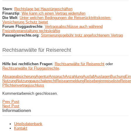
Stern
:
Rechtslage bei Haustürgeschäften
Finanztip
:
Wie kann ich einen Vertrag widerrufen
Die Welt
:
Unter welchen Bedingungen die Reiserücktrittskosten-
Versicherung Schutz bietet
Forum Fluggastrechte
:
Vertragsabschlüsse auch während
Freizeitveranstaltung rechtskräftig
Passagierrechte.org
:
Stornierungsgebühr trotz angefochtenem Vertrag
Rechtsanwälte für Reiserecht
Hilfe bei rechtlichen Fragen
:
Rechtsanwälte für Reiserecht
oder
Rechtsanwälte für Fluggastrechte
.
Absage
absicherung
Agentur
Anspruch
Anzahlung
Ausfall
Auslagen
Buchung
Eint
Nutzung
Nutzung
pauschale
recht
Reiseanmeldung
Reisebeginn
reiseliste
Reise
Pflichten
vertragsschluss
Kommentarbereich geschlossen.
Prev Post
Next Post
Informationen
Urteilsdatenbank
Kontakt