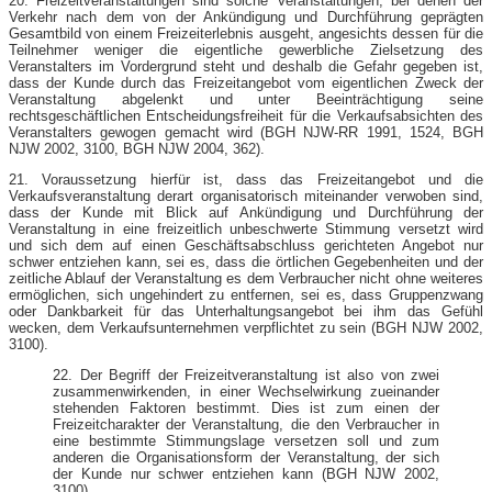
20. Freizeitveranstaltungen sind solche Veranstaltungen, bei denen der
Verkehr nach dem von der Ankündigung und Durchführung geprägten
Gesamtbild von einem Freizeiterlebnis ausgeht, angesichts dessen für die
Teilnehmer weniger die eigentliche gewerbliche Zielsetzung des
Veranstalters im Vordergrund steht und deshalb die Gefahr gegeben ist,
dass der Kunde durch das Freizeitangebot vom eigentlichen Zweck der
Veranstaltung abgelenkt und unter Beeinträchtigung seine
rechtsgeschäftlichen Entscheidungsfreiheit für die Verkaufsabsichten des
Veranstalters gewogen gemacht wird (BGH NJW-RR 1991, 1524, BGH
NJW 2002, 3100, BGH NJW 2004, 362).
21. Voraussetzung hierfür ist, dass das Freizeitangebot und die
Verkaufsveranstaltung derart organisatorisch miteinander verwoben sind,
dass der Kunde mit Blick auf Ankündigung und Durchführung der
Veranstaltung in eine freizeitlich unbeschwerte Stimmung versetzt wird
und sich dem auf einen Geschäftsabschluss gerichteten Angebot nur
schwer entziehen kann, sei es, dass die örtlichen Gegebenheiten und der
zeitliche Ablauf der Veranstaltung es dem Verbraucher nicht ohne weiteres
ermöglichen, sich ungehindert zu entfernen, sei es, dass Gruppenzwang
oder Dankbarkeit für das Unterhaltungsangebot bei ihm das Gefühl
wecken, dem Verkaufsunternehmen verpflichtet zu sein (BGH NJW 2002,
3100).
22. Der Begriff der Freizeitveranstaltung ist also von zwei
zusammenwirkenden, in einer Wechselwirkung zueinander
stehenden Faktoren bestimmt. Dies ist zum einen der
Freizeitcharakter der Veranstaltung, die den Verbraucher in
eine bestimmte Stimmungslage versetzen soll und zum
anderen die Organisationsform der Veranstaltung, der sich
der Kunde nur schwer entziehen kann (BGH NJW 2002,
3100).