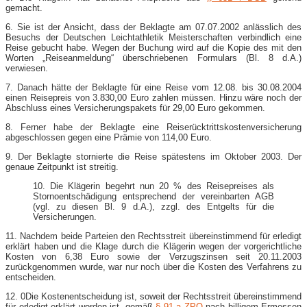
gemacht.
6. Sie ist der Ansicht, dass der Beklagte am 07.07.2002 anlässlich des
Besuchs der Deutschen Leichtathletik Meisterschaften verbindlich eine
Reise gebucht habe. Wegen der Buchung wird auf die Kopie des mit den
Worten „Reiseanmeldung“ überschriebenen Formulars (Bl. 8 d.A.)
verwiesen.
7. Danach hätte der Beklagte für eine Reise vom 12.08. bis 30.08.2004
einen Reisepreis von 3.830,00 Euro zahlen müssen. Hinzu wäre noch der
Abschluss eines Versicherungspakets für 29,00 Euro gekommen.
8. Ferner habe der Beklagte eine Reiserücktrittskostenversicherung
abgeschlossen gegen eine Prämie von 114,00 Euro.
9. Der Beklagte stornierte die Reise spätestens im Oktober 2003. Der
genaue Zeitpunkt ist streitig.
10. Die Klägerin begehrt nun 20 % des Reisepreises als
Stornoentschädigung entsprechend der vereinbarten AGB
(vgl. zu diesen Bl. 9 d.A.), zzgl. des Entgelts für die
Versicherungen.
11. Nachdem beide Parteien den Rechtsstreit übereinstimmend für erledigt
erklärt haben und die Klage durch die Klägerin wegen der vorgerichtliche
Kosten von 6,38 Euro sowie der Verzugszinsen seit 20.11.2003
zurückgenommen wurde, war nur noch über die Kosten des Verfahrens zu
entscheiden.
12. 0Die Kostenentscheidung ist, soweit der Rechtsstreit übereinstimmend
für erledigt erklärt worden ist, gemäß
§ 91 a ZPO
nach billigem Ermessen