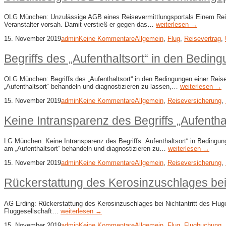
OLG München: Unzulässige AGB eines Reisevermittlungsportals Einem Reise
Veranstalter vorsah. Damit verstieß er gegen das…
weiterlesen →
15. November 2019
admin
Keine Kommentare
Allgemein
,
Flug
,
Reisevertrag
,
Begriffs des „Aufenthaltsort“ in den Bedi
OLG München: Begriffs des „Aufenthaltsort“ in den Bedingungen einer Reise
„Aufenthaltsort“ behandeln und diagnostizieren zu lassen,…
weiterlesen →
15. November 2019
admin
Keine Kommentare
Allgemein
,
Reiseversicherung
,
Keine Intransparenz des Begriffs „Aufenth
LG München: Keine Intransparenz des Begriffs „Aufenthaltsort“ in Bedingun
am „Aufenthaltsort“ behandeln und diagnostizieren zu…
weiterlesen →
15. November 2019
admin
Keine Kommentare
Allgemein
,
Reiseversicherung
,
Rückerstattung des Kerosinzuschlages bei 
AG Erding: Rückerstattung des Kerosinzuschlages bei Nichtantritt des Fluge
Fluggesellschaft…
weiterlesen →
15. November 2019
admin
Keine Kommentare
Allgemein
,
Flug
,
Flugbuchung
,