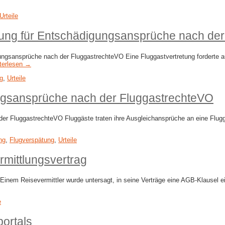
Urteile
ung für Entschädigungsansprüche nach de
ngsansprüche nach der FluggastrechteVO Eine Fluggastvertretung forderte a
terlesen →
g
,
Urteile
ngsansprüche nach der FluggastrechteVO
 FluggastrechteVO Fluggäste traten ihre Ausgleichansprüche an eine Flugga
ng
,
Flugverspätung
,
Urteile
rmittlungsvertrag
Einem Reisevermittler wurde untersagt, in seine Verträge eine AGB-Klausel 
e
portals