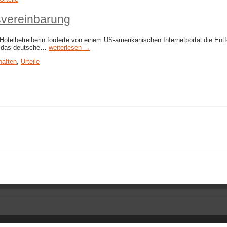
svereinbarung
Hotelbetreiberin forderte von einem US-amerikanischen Internetportal die En
s das deutsche…
weiterlesen →
haften
,
Urteile