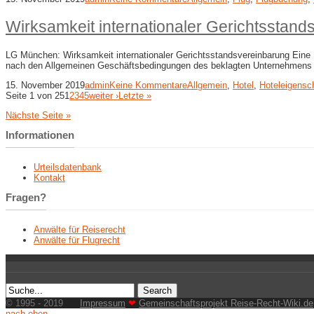
Wirksamkeit internationaler Gerichtsstand
LG München: Wirksamkeit internationaler Gerichtsstandsvereinbarung Eine 
nach den Allgemeinen Geschäftsbedingungen des beklagten Unternehmen
15. November 2019
admin
Keine Kommentare
Allgemein
,
Hotel
,
Hoteleigensc
Seite 1 von 25
1
2
3
4
5
weiter ›
Letzte »
Nächste Seite »
Informationen
Urteilsdatenbank
Kontakt
Fragen?
Anwälte für Reiserecht
Anwälte für Flugrecht
© 1995 - 2019
Impressum
❤
Gemeinschaftsprojekt Reise-Recht-Wiki.de
nach oben