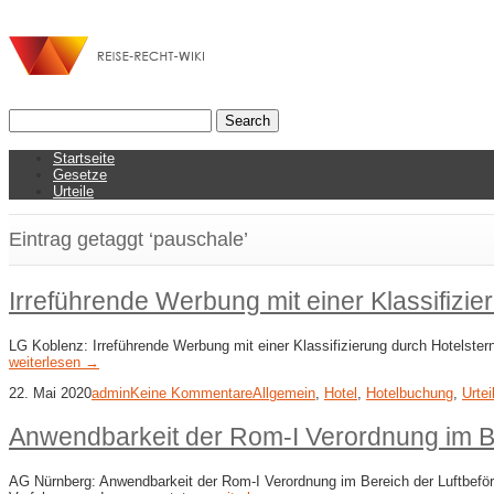
Startseite
Gesetze
Urteile
Eintrag getaggt ‘pauschale’
Irreführende Werbung mit einer Klassifizie
LG Koblenz: Irreführende Werbung mit einer Klassifizierung durch Hotelste
weiterlesen →
22. Mai 2020
admin
Keine Kommentare
Allgemein
,
Hotel
,
Hotelbuchung
,
Urtei
Anwendbarkeit der Rom-I Verordnung im B
AG Nürnberg: Anwendbarkeit der Rom-I Verordnung im Bereich der Luftbeförd