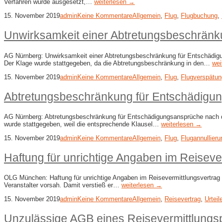
Verfahren wurde ausgesetzt,…
weiterlesen →
15. November 2019
admin
Keine Kommentare
Allgemein
,
Flug
,
Flugbuchung
,
Unwirksamkeit einer Abtretungsbeschränk
AG Nürnberg: Unwirksamkeit einer Abtretungsbeschränkung für Entschädigu
Der Klage wurde stattgegeben, da die Abtretungsbeschränkung in den…
wei
15. November 2019
admin
Keine Kommentare
Allgemein
,
Flug
,
Flugverspätun
Abtretungsbeschränkung für Entschädigu
AG Nürnberg: Abtretungsbeschränkung für Entschädigungsansprüche nach der
wurde stattgegeben, weil die entsprechende Klausel…
weiterlesen →
15. November 2019
admin
Keine Kommentare
Allgemein
,
Flug
,
Flugannullieru
Haftung für unrichtige Angaben im Reiseve
OLG München: Haftung für unrichtige Angaben im Reisevermittlungsvertrag 
Veranstalter vorsah. Damit verstieß er…
weiterlesen →
15. November 2019
admin
Keine Kommentare
Allgemein
,
Reisevertrag
,
Urteil
Unzulässige AGB eines Reisevermittlungs