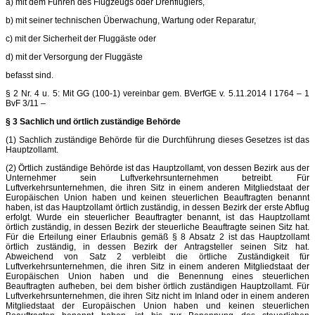
a) mit dem Führen des Flugzeugs oder Drehflüglers,
b) mit seiner technischen Überwachung, Wartung oder Reparatur,
c) mit der Sicherheit der Fluggäste oder
d) mit der Versorgung der Fluggäste
befasst sind.
§ 2 Nr. 4 u. 5: Mit GG (100-1) vereinbar gem. BVerfGE v. 5.11.2014 I 1764 – 1
BvF 3/11 –
§ 3 Sachlich und örtlich zuständige Behörde
(1) Sachlich zuständige Behörde für die Durchführung dieses Gesetzes ist das
Hauptzollamt.
(2) Örtlich zuständige Behörde ist das Hauptzollamt, von dessen Bezirk aus der
Unternehmer sein Luftverkehrsunternehmen betreibt. Für
Luftverkehrsunternehmen, die ihren Sitz in einem anderen Mitgliedstaat der
Europäischen Union haben und keinen steuerlichen Beauftragten benannt
haben, ist das Hauptzollamt örtlich zuständig, in dessen Bezirk der erste Abflug
erfolgt. Wurde ein steuerlicher Beauftragter benannt, ist das Hauptzollamt
örtlich zuständig, in dessen Bezirk der steuerliche Beauftragte seinen Sitz hat.
Für die Erteilung einer Erlaubnis gemäß § 8 Absatz 2 ist das Hauptzollamt
örtlich zuständig, in dessen Bezirk der Antragsteller seinen Sitz hat.
Abweichend von Satz 2 verbleibt die örtliche Zuständigkeit für
Luftverkehrsunternehmen, die ihren Sitz in einem anderen Mitgliedstaat der
Europäischen Union haben und die Benennung eines steuerlichen
Beauftragten aufheben, bei dem bisher örtlich zuständigen Hauptzollamt. Für
Luftverkehrsunternehmen, die ihren Sitz nicht im Inland oder in einem anderen
Mitgliedstaat der Europäischen Union haben und keinen steuerlichen