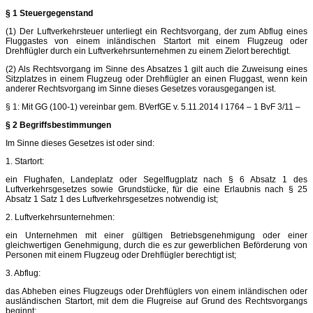
§ 1 Steuergegenstand
(1) Der Luftverkehrsteuer unterliegt ein Rechtsvorgang, der zum Abflug eines
Fluggastes von einem inländischen Startort mit einem Flugzeug oder
Drehflügler durch ein Luftverkehrsunternehmen zu einem Zielort berechtigt.
(2) Als Rechtsvorgang im Sinne des Absatzes 1 gilt auch die Zuweisung eines
Sitzplatzes in einem Flugzeug oder Drehflügler an einen Fluggast, wenn kein
anderer Rechtsvorgang im Sinne dieses Gesetzes vorausgegangen ist.
§ 1: Mit GG (100-1) vereinbar gem. BVerfGE v. 5.11.2014 I 1764 – 1 BvF 3/11 –
§ 2 Begriffsbestimmungen
Im Sinne dieses Gesetzes ist oder sind:
1. Startort:
ein Flughafen, Landeplatz oder Segelflugplatz nach § 6 Absatz 1 des
Luftverkehrsgesetzes sowie Grundstücke, für die eine Erlaubnis nach § 25
Absatz 1 Satz 1 des Luftverkehrsgesetzes notwendig ist;
2. Luftverkehrsunternehmen:
ein Unternehmen mit einer gültigen Betriebsgenehmigung oder einer
gleichwertigen Genehmigung, durch die es zur gewerblichen Beförderung von
Personen mit einem Flugzeug oder Drehflügler berechtigt ist;
3. Abflug:
das Abheben eines Flugzeugs oder Drehflüglers von einem inländischen oder
ausländischen Startort, mit dem die Flugreise auf Grund des Rechtsvorgangs
beginnt;