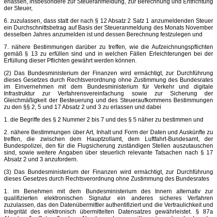
erlassen, insbesondere zur Steueranmeldung, zur Berechnung und Entrichtung
der Steuer,
6. zuzulassen, dass statt der nach § 12 Absatz 2 Satz 1 anzumeldenden Steuer
ein Durchschnittsbetrag auf Basis der Steueranmeldung des Monats November
desselben Jahres anzumelden ist und dessen Berechnung festzulegen und
7. nähere Bestimmungen darüber zu treffen, wie die Aufzeichnungspflichten
gemäß § 13 zu erfüllen sind und in welchen Fällen Erleichterungen bei der
Erfüllung dieser Pflichten gewährt werden können.
(2) Das Bundesministerium der Finanzen wird ermächtigt, zur Durchführung
dieses Gesetzes durch Rechtsverordnung ohne Zustimmung des Bundesrates
im Einvernehmen mit dem Bundesministerium für Verkehr und digitale
Infrastruktur zur Verfahrensvereinfachung sowie zur Sicherung der
Gleichmäßigkeit der Besteuerung und des Steueraufkommens Bestimmungen
zu den §§ 2, 5 und 17 Absatz 2 und 3 zu erlassen und dabei
1. die Begriffe des § 2 Nummer 2 bis 7 und des § 5 näher zu bestimmen und
2. nähere Bestimmungen über Art, Inhalt und Form der Daten und Auskünfte zu
treffen, die zwischen dem Hauptzollamt, dem Luftfahrt-Bundesamt, der
Bundespolizei, den für die Flugsicherung zuständigen Stellen auszutauschen
sind, sowie weitere Angaben über steuerlich relevante Tatsachen nach § 17
Absatz 2 und 3 anzufordern.
(3) Das Bundesministerium der Finanzen wird ermächtigt, zur Durchführung
dieses Gesetzes durch Rechtsverordnung ohne Zustimmung des Bundesrates
1. im Benehmen mit dem Bundesministerium des Innern alternativ zur
qualifizierten elektronischen Signatur ein anderes sicheres Verfahren
zuzulassen, das den Datenübermittler authentifiziert und die Vertraulichkeit und
Integrität des elektronisch übermittelten Datensatzes gewährleistet. § 87a