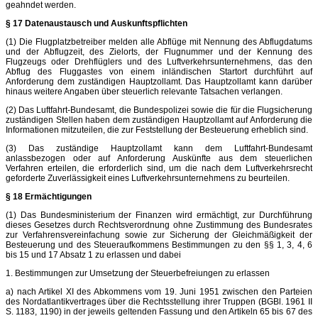
geahndet werden.
§ 17 Datenaustausch und Auskunftspflichten
(1) Die Flugplatzbetreiber melden alle Abflüge mit Nennung des Abflugdatums
und der Abflugzeit, des Zielorts, der Flugnummer und der Kennung des
Flugzeugs oder Drehflüglers und des Luftverkehrsunternehmens, das den
Abflug des Fluggastes von einem inländischen Startort durchführt auf
Anforderung dem zuständigen Hauptzollamt. Das Hauptzollamt kann darüber
hinaus weitere Angaben über steuerlich relevante Tatsachen verlangen.
(2) Das Luftfahrt-Bundesamt, die Bundespolizei sowie die für die Flugsicherung
zuständigen Stellen haben dem zuständigen Hauptzollamt auf Anforderung die
Informationen mitzuteilen, die zur Feststellung der Besteuerung erheblich sind.
(3) Das zuständige Hauptzollamt kann dem Luftfahrt-Bundesamt
anlassbezogen oder auf Anforderung Auskünfte aus dem steuerlichen
Verfahren erteilen, die erforderlich sind, um die nach dem Luftverkehrsrecht
geforderte Zuverlässigkeit eines Luftverkehrsunternehmens zu beurteilen.
§ 18 Ermächtigungen
(1) Das Bundesministerium der Finanzen wird ermächtigt, zur Durchführung
dieses Gesetzes durch Rechtsverordnung ohne Zustimmung des Bundesrates
zur Verfahrensvereinfachung sowie zur Sicherung der Gleichmäßigkeit der
Besteuerung und des Steueraufkommens Bestimmungen zu den §§ 1, 3, 4, 6
bis 15 und 17 Absatz 1 zu erlassen und dabei
1. Bestimmungen zur Umsetzung der Steuerbefreiungen zu erlassen
a) nach Artikel XI des Abkommens vom 19. Juni 1951 zwischen den Parteien
des Nordatlantikvertrages über die Rechtsstellung ihrer Truppen (BGBl. 1961 II
S. 1183, 1190) in der jeweils geltenden Fassung und den Artikeln 65 bis 67 des