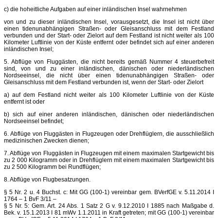
c) die hoheitliche Aufgaben auf einer inländischen Insel wahrnehmen
von und zu dieser inländischen Insel, vorausgesetzt, die Insel ist nicht über
einen tidenunabhängigen Straßen- oder Gleisanschluss mit dem Festland
verbunden und der Start- oder Zielort auf dem Festland ist nicht weiter als 100
Kilometer Luftlinie von der Küste entfernt oder befindet sich auf einer anderen
inländischen Insel;
5. Abflüge von Fluggästen, die nicht bereits gemäß Nummer 4 steuerbefreit
sind, von und zu einer inländischen, dänischen oder niederländischen
Nordseeinsel, die nicht über einen tidenunabhängigen Straßen- oder
Gleisanschluss mit dem Festland verbunden ist, wenn der Start- oder Zielort
a) auf dem Festland nicht weiter als 100 Kilometer Luftlinie von der Küste
entfernt ist oder
b) sich auf einer anderen inländischen, dänischen oder niederländischen
Nordseeinsel befindet;
6. Abflüge von Fluggästen in Flugzeugen oder Drehflüglern, die ausschließlich
medizinischen Zwecken dienen;
7. Abflüge von Fluggästen in Flugzeugen mit einem maximalen Startgewicht bis
zu 2 000 Kilogramm oder in Drehflüglern mit einem maximalen Startgewicht bis
zu 2 500 Kilogramm bei Rundflügen;
8. Abflüge von Flugbesatzungen.
§ 5 Nr. 2 u. 4 Buchst. c: Mit GG (100-1) vereinbar gem. BVerfGE v. 5.11.2014 I
1764 – 1 BvF 3/11 –
§ 5 Nr. 5: Gem. Art. 24 Abs. 1 Satz 2 G v. 9.12.2010 I 1885 nach Maßgabe d.
Bek. v. 15.1.2013 I 81 mWv 1.1.2011 in Kraft getreten; mit GG (100-1) vereinbar