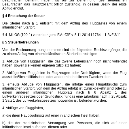
Beauftragten benannt haben, ist bis zur Benennung des steuerlichen
Beauftragten das Hauptzollamt örtlich zuständig, in dessen Bezirk der erste
Abflug erfolgt.
§ 4 Entstehung der Steuer
Die Steuer nach § 1 entsteht mit dem Abflug des Fluggastes von einem
inländischen Startort.
§ 4: Mit GG (100-1) vereinbar gem. BVerfGE v. 5.11.2014 I 1764 – 1 BvF 3/11 –
§ 5 Steuerbefreiungen
Von der Besteuerung ausgenommen sind die folgenden Rechtsvorgänge, die
zu einem Abflug von einem inländischen Startort berechtigen:
1. Abflüge von Fluggästen, die das zweite Lebensjahr noch nicht vollendet
haben, soweit sie keinen eigenen Sitzplatz haben;
2. Abflüge von Fluggästen in Flugzeugen oder Drehflüglern, wenn der Flug
ausschließlich militärischen oder anderen hoheitlichen Zwecken dient;
3. erneute Abflüge von Fluggästen, die infolge eines Flugabbruchs zum
inländischen Startort, von dem der Abflug erfolgt ist, zurückgekehrt sind oder zu
einem anderen inländischen Flugplatz nach § 6 Absatz 1 des
Luftverkehrsgesetzes oder Grundstück, für das eine Erlaubnis nach § 25 Absatz
1 Satz 1 des Luftverkehrsgesetzes notwendig ist, befördert wurden;
4. Abflüge von Fluggästen,
a) die ihren Hauptwohnsitz auf einer inländischen Insel haben,
b) die der medizinischen Versorgung von Personen, die sich auf einer
inländischen Insel aufhalten, dienen oder