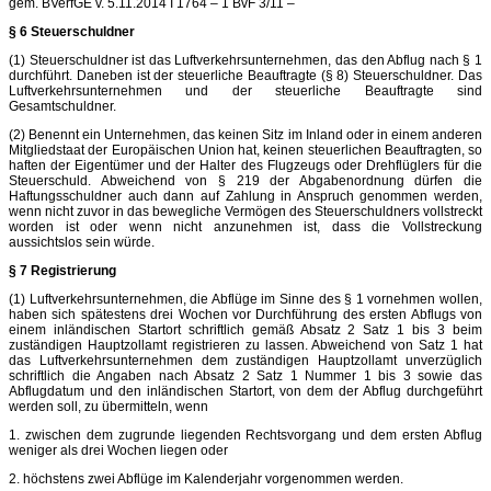
gem. BVerfGE v. 5.11.2014 I 1764 – 1 BvF 3/11 –
§ 6 Steuerschuldner
(1) Steuerschuldner ist das Luftverkehrsunternehmen, das den Abflug nach § 1
durchführt. Daneben ist der steuerliche Beauftragte (§ 8) Steuerschuldner. Das
Luftverkehrsunternehmen und der steuerliche Beauftragte sind
Gesamtschuldner.
(2) Benennt ein Unternehmen, das keinen Sitz im Inland oder in einem anderen
Mitgliedstaat der Europäischen Union hat, keinen steuerlichen Beauftragten, so
haften der Eigentümer und der Halter des Flugzeugs oder Drehflüglers für die
Steuerschuld. Abweichend von § 219 der Abgabenordnung dürfen die
Haftungsschuldner auch dann auf Zahlung in Anspruch genommen werden,
wenn nicht zuvor in das bewegliche Vermögen des Steuerschuldners vollstreckt
worden ist oder wenn nicht anzunehmen ist, dass die Vollstreckung
aussichtslos sein würde.
§ 7 Registrierung
(1) Luftverkehrsunternehmen, die Abflüge im Sinne des § 1 vornehmen wollen,
haben sich spätestens drei Wochen vor Durchführung des ersten Abflugs von
einem inländischen Startort schriftlich gemäß Absatz 2 Satz 1 bis 3 beim
zuständigen Hauptzollamt registrieren zu lassen. Abweichend von Satz 1 hat
das Luftverkehrsunternehmen dem zuständigen Hauptzollamt unverzüglich
schriftlich die Angaben nach Absatz 2 Satz 1 Nummer 1 bis 3 sowie das
Abflugdatum und den inländischen Startort, von dem der Abflug durchgeführt
werden soll, zu übermitteln, wenn
1. zwischen dem zugrunde liegenden Rechtsvorgang und dem ersten Abflug
weniger als drei Wochen liegen oder
2. höchstens zwei Abflüge im Kalenderjahr vorgenommen werden.