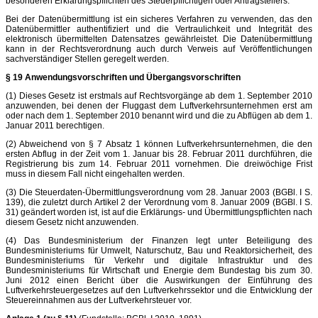
besonderen Erklärungspflichten des Steuerpflichtigen oder Antragstellers.
Bei der Datenübermittlung ist ein sicheres Verfahren zu verwenden, das den
Datenübermittler authentifiziert und die Vertraulichkeit und Integrität des
elektronisch übermittelten Datensatzes gewährleistet. Die Datenübermittlung
kann in der Rechtsverordnung auch durch Verweis auf Veröffentlichungen
sachverständiger Stellen geregelt werden.
§ 19 Anwendungsvorschriften und Übergangsvorschriften
(1) Dieses Gesetz ist erstmals auf Rechtsvorgänge ab dem 1. September 2010
anzuwenden, bei denen der Fluggast dem Luftverkehrsunternehmen erst am
oder nach dem 1. September 2010 benannt wird und die zu Abflügen ab dem 1.
Januar 2011 berechtigen.
(2) Abweichend von § 7 Absatz 1 können Luftverkehrsunternehmen, die den
ersten Abflug in der Zeit vom 1. Januar bis 28. Februar 2011 durchführen, die
Registrierung bis zum 14. Februar 2011 vornehmen. Die dreiwöchige Frist
muss in diesem Fall nicht eingehalten werden.
(3) Die Steuerdaten-Übermittlungsverordnung vom 28. Januar 2003 (BGBl. I S.
139), die zuletzt durch Artikel 2 der Verordnung vom 8. Januar 2009 (BGBl. I S.
31) geändert worden ist, ist auf die Erklärungs- und Übermittlungspflichten nach
diesem Gesetz nicht anzuwenden.
(4) Das Bundesministerium der Finanzen legt unter Beteiligung des
Bundesministeriums für Umwelt, Naturschutz, Bau und Reaktorsicherheit, des
Bundesministeriums für Verkehr und digitale Infrastruktur und des
Bundesministeriums für Wirtschaft und Energie dem Bundestag bis zum 30.
Juni 2012 einen Bericht über die Auswirkungen der Einführung des
Luftverkehrsteuergesetzes auf den Luftverkehrssektor und die Entwicklung der
Steuereinnahmen aus der Luftverkehrsteuer vor.