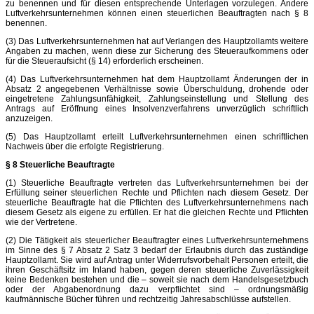
zu benennen und für diesen entsprechende Unterlagen vorzulegen. Andere
Luftverkehrsunternehmen können einen steuerlichen Beauftragten nach § 8
benennen.
(3) Das Luftverkehrsunternehmen hat auf Verlangen des Hauptzollamts weitere
Angaben zu machen, wenn diese zur Sicherung des Steueraufkommens oder
für die Steueraufsicht (§ 14) erforderlich erscheinen.
(4) Das Luftverkehrsunternehmen hat dem Hauptzollamt Änderungen der in
Absatz 2 angegebenen Verhältnisse sowie Überschuldung, drohende oder
eingetretene Zahlungsunfähigkeit, Zahlungseinstellung und Stellung des
Antrags auf Eröffnung eines Insolvenzverfahrens unverzüglich schriftlich
anzuzeigen.
(5) Das Hauptzollamt erteilt Luftverkehrsunternehmen einen schriftlichen
Nachweis über die erfolgte Registrierung.
§ 8 Steuerliche Beauftragte
(1) Steuerliche Beauftragte vertreten das Luftverkehrsunternehmen bei der
Erfüllung seiner steuerlichen Rechte und Pflichten nach diesem Gesetz. Der
steuerliche Beauftragte hat die Pflichten des Luftverkehrsunternehmens nach
diesem Gesetz als eigene zu erfüllen. Er hat die gleichen Rechte und Pflichten
wie der Vertretene.
(2) Die Tätigkeit als steuerlicher Beauftragter eines Luftverkehrsunternehmens
im Sinne des § 7 Absatz 2 Satz 3 bedarf der Erlaubnis durch das zuständige
Hauptzollamt. Sie wird auf Antrag unter Widerrufsvorbehalt Personen erteilt, die
ihren Geschäftsitz im Inland haben, gegen deren steuerliche Zuverlässigkeit
keine Bedenken bestehen und die – soweit sie nach dem Handelsgesetzbuch
oder der Abgabenordnung dazu verpflichtet sind – ordnungsmäßig
kaufmännische Bücher führen und rechtzeitig Jahresabschlüsse aufstellen.