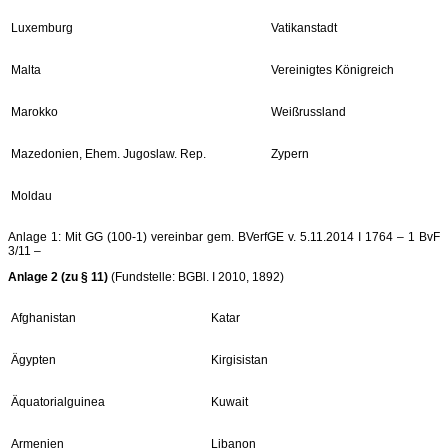
Luxemburg
Vatikanstadt
Malta
Vereinigtes Königreich
Marokko
Weißrussland
Mazedonien, Ehem. Jugoslaw. Rep.
Zypern
Moldau
Anlage 1: Mit GG (100-1) vereinbar gem. BVerfGE v. 5.11.2014 I 1764 – 1 BvF
3/11 –
Anlage 2 (zu § 11)
(Fundstelle: BGBl. I 2010, 1892)
Afghanistan
Katar
Ägypten
Kirgisistan
Äquatorialguinea
Kuwait
Armenien
Libanon