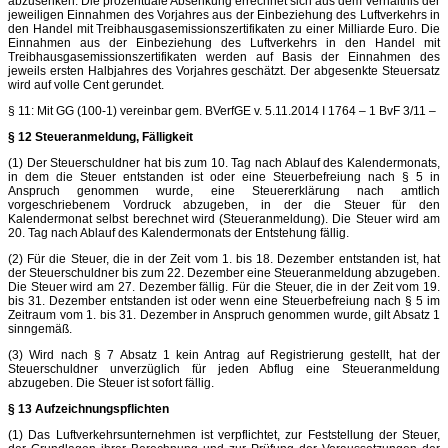
abzusenken. Die prozentuale Absenkung errechnet sich aus dem Verhältnis der
jeweiligen Einnahmen des Vorjahres aus der Einbeziehung des Luftverkehrs in
den Handel mit Treibhausgasemissionszertifikaten zu einer Milliarde Euro. Die
Einnahmen aus der Einbeziehung des Luftverkehrs in den Handel mit
Treibhausgasemissionszertifikaten werden auf Basis der Einnahmen des
jeweils ersten Halbjahres des Vorjahres geschätzt. Der abgesenkte Steuersatz
wird auf volle Cent gerundet.
§ 11: Mit GG (100-1) vereinbar gem. BVerfGE v. 5.11.2014 I 1764 – 1 BvF 3/11 –
§ 12 Steueranmeldung, Fälligkeit
(1) Der Steuerschuldner hat bis zum 10. Tag nach Ablauf des Kalendermonats,
in dem die Steuer entstanden ist oder eine Steuerbefreiung nach § 5 in
Anspruch genommen wurde, eine Steuererklärung nach amtlich
vorgeschriebenem Vordruck abzugeben, in der die Steuer für den
Kalendermonat selbst berechnet wird (Steueranmeldung). Die Steuer wird am
20. Tag nach Ablauf des Kalendermonats der Entstehung fällig.
(2) Für die Steuer, die in der Zeit vom 1. bis 18. Dezember entstanden ist, hat
der Steuerschuldner bis zum 22. Dezember eine Steueranmeldung abzugeben.
Die Steuer wird am 27. Dezember fällig. Für die Steuer, die in der Zeit vom 19.
bis 31. Dezember entstanden ist oder wenn eine Steuerbefreiung nach § 5 im
Zeitraum vom 1. bis 31. Dezember in Anspruch genommen wurde, gilt Absatz 1
sinngemäß.
(3) Wird nach § 7 Absatz 1 kein Antrag auf Registrierung gestellt, hat der
Steuerschuldner unverzüglich für jeden Abflug eine Steueranmeldung
abzugeben. Die Steuer ist sofort fällig.
§ 13 Aufzeichnungspflichten
(1) Das Luftverkehrsunternehmen ist verpflichtet, zur Feststellung der Steuer,