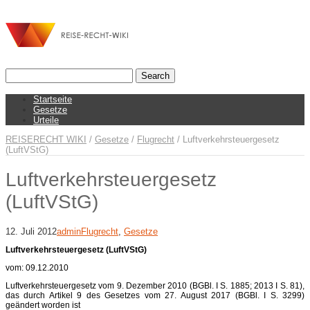
Startseite
Gesetze
Urteile
REISERECHT WIKI
/
Gesetze
/
Flugrecht
/
Luftverkehrsteuergesetz
(LuftVStG)
Luftverkehrsteuergesetz
(LuftVStG)
12. Juli 2012
admin
Flugrecht
,
Gesetze
Luftverkehrsteuergesetz (LuftVStG)
vom: 09.12.2010
Luftverkehrsteuergesetz vom 9. Dezember 2010 (BGBl. I S. 1885; 2013 I S. 81),
das durch Artikel 9 des Gesetzes vom 27. August 2017 (BGBl. I S. 3299)
geändert worden ist