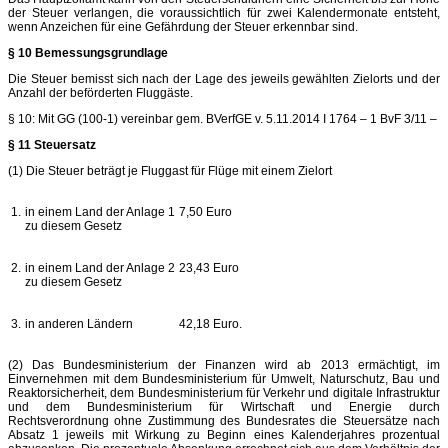
der Steuer verlangen, die voraussichtlich für zwei Kalendermonate entsteht,
wenn Anzeichen für eine Gefährdung der Steuer erkennbar sind.
§ 10 Bemessungsgrundlage
Die Steuer bemisst sich nach der Lage des jeweils gewählten Zielorts und der
Anzahl der beförderten Fluggäste.
§ 10: Mit GG (100-1) vereinbar gem. BVerfGE v. 5.11.2014 I 1764 – 1 BvF 3/11 –
§ 11 Steuersatz
(1) Die Steuer beträgt je Fluggast für Flüge mit einem Zielort
1.
in einem Land der Anlage 1
7,50 Euro
zu diesem Gesetz
2.
in einem Land der Anlage 2
23,43 Euro
zu diesem Gesetz
3.
in anderen Ländern
42,18 Euro.
(2) Das Bundesministerium der Finanzen wird ab 2013 ermächtigt, im
Einvernehmen mit dem Bundesministerium für Umwelt, Naturschutz, Bau und
Reaktorsicherheit, dem Bundesministerium für Verkehr und digitale Infrastruktur
und dem Bundesministerium für Wirtschaft und Energie durch
Rechtsverordnung ohne Zustimmung des Bundesrates die Steuersätze nach
Absatz 1 jeweils mit Wirkung zu Beginn eines Kalenderjahres prozentual