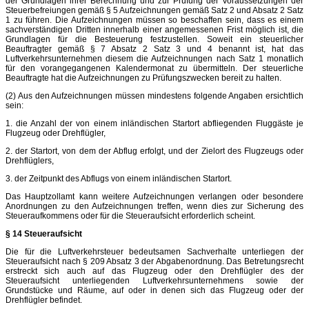
der Grundlagen ihrer Berechnung und zur Prüfung der Voraussetzungen der
Steuerbefreiungen gemäß § 5 Aufzeichnungen gemäß Satz 2 und Absatz 2 Satz
1 zu führen. Die Aufzeichnungen müssen so beschaffen sein, dass es einem
sachverständigen Dritten innerhalb einer angemessenen Frist möglich ist, die
Grundlagen für die Besteuerung festzustellen. Soweit ein steuerlicher
Beauftragter gemäß § 7 Absatz 2 Satz 3 und 4 benannt ist, hat das
Luftverkehrsunternehmen diesem die Aufzeichnungen nach Satz 1 monatlich
für den vorangegangenen Kalendermonat zu übermitteln. Der steuerliche
Beauftragte hat die Aufzeichnungen zu Prüfungszwecken bereit zu halten.
(2) Aus den Aufzeichnungen müssen mindestens folgende Angaben ersichtlich
sein:
1. die Anzahl der von einem inländischen Startort abfliegenden Fluggäste je
Flugzeug oder Drehflügler,
2. der Startort, von dem der Abflug erfolgt, und der Zielort des Flugzeugs oder
Drehflüglers,
3. der Zeitpunkt des Abflugs von einem inländischen Startort.
Das Hauptzollamt kann weitere Aufzeichnungen verlangen oder besondere
Anordnungen zu den Aufzeichnungen treffen, wenn dies zur Sicherung des
Steueraufkommens oder für die Steueraufsicht erforderlich scheint.
§ 14 Steueraufsicht
Die für die Luftverkehrsteuer bedeutsamen Sachverhalte unterliegen der
Steueraufsicht nach § 209 Absatz 3 der Abgabenordnung. Das Betretungsrecht
erstreckt sich auch auf das Flugzeug oder den Drehflügler des der
Steueraufsicht unterliegenden Luftverkehrsunternehmens sowie der
Grundstücke und Räume, auf oder in denen sich das Flugzeug oder der
Drehflügler befindet.