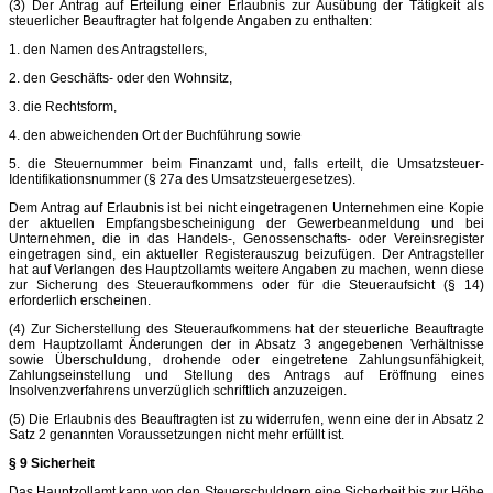
(3) Der Antrag auf Erteilung einer Erlaubnis zur Ausübung der Tätigkeit als
steuerlicher Beauftragter hat folgende Angaben zu enthalten:
1. den Namen des Antragstellers,
2. den Geschäfts- oder den Wohnsitz,
3. die Rechtsform,
4. den abweichenden Ort der Buchführung sowie
5. die Steuernummer beim Finanzamt und, falls erteilt, die Umsatzsteuer-
Identifikationsnummer (§ 27a des Umsatzsteuergesetzes).
Dem Antrag auf Erlaubnis ist bei nicht eingetragenen Unternehmen eine Kopie
der aktuellen Empfangsbescheinigung der Gewerbeanmeldung und bei
Unternehmen, die in das Handels-, Genossenschafts- oder Vereinsregister
eingetragen sind, ein aktueller Registerauszug beizufügen. Der Antragsteller
hat auf Verlangen des Hauptzollamts weitere Angaben zu machen, wenn diese
zur Sicherung des Steueraufkommens oder für die Steueraufsicht (§ 14)
erforderlich erscheinen.
(4) Zur Sicherstellung des Steueraufkommens hat der steuerliche Beauftragte
dem Hauptzollamt Änderungen der in Absatz 3 angegebenen Verhältnisse
sowie Überschuldung, drohende oder eingetretene Zahlungsunfähigkeit,
Zahlungseinstellung und Stellung des Antrags auf Eröffnung eines
Insolvenzverfahrens unverzüglich schriftlich anzuzeigen.
(5) Die Erlaubnis des Beauftragten ist zu widerrufen, wenn eine der in Absatz 2
Satz 2 genannten Voraussetzungen nicht mehr erfüllt ist.
§ 9 Sicherheit
Das Hauptzollamt kann von den Steuerschuldnern eine Sicherheit bis zur Höhe