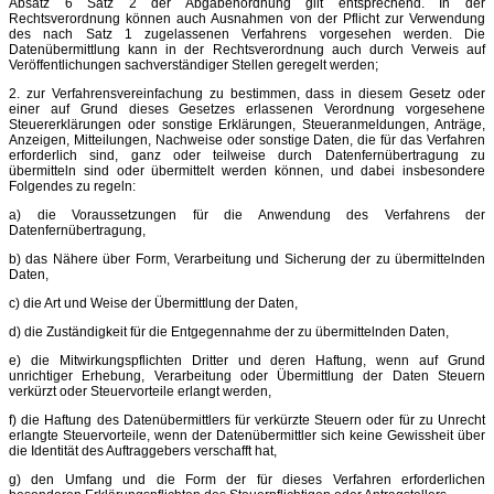
Absatz 6 Satz 2 der Abgabenordnung gilt entsprechend. In der
Rechtsverordnung können auch Ausnahmen von der Pflicht zur Verwendung
des nach Satz 1 zugelassenen Verfahrens vorgesehen werden. Die
Datenübermittlung kann in der Rechtsverordnung auch durch Verweis auf
Veröffentlichungen sachverständiger Stellen geregelt werden;
2. zur Verfahrensvereinfachung zu bestimmen, dass in diesem Gesetz oder
einer auf Grund dieses Gesetzes erlassenen Verordnung vorgesehene
Steuererklärungen oder sonstige Erklärungen, Steueranmeldungen, Anträge,
Anzeigen, Mitteilungen, Nachweise oder sonstige Daten, die für das Verfahren
erforderlich sind, ganz oder teilweise durch Datenfernübertragung zu
übermitteln sind oder übermittelt werden können, und dabei insbesondere
Folgendes zu regeln:
a) die Voraussetzungen für die Anwendung des Verfahrens der
Datenfernübertragung,
b) das Nähere über Form, Verarbeitung und Sicherung der zu übermittelnden
Daten,
c) die Art und Weise der Übermittlung der Daten,
d) die Zuständigkeit für die Entgegennahme der zu übermittelnden Daten,
e) die Mitwirkungspflichten Dritter und deren Haftung, wenn auf Grund
unrichtiger Erhebung, Verarbeitung oder Übermittlung der Daten Steuern
verkürzt oder Steuervorteile erlangt werden,
f) die Haftung des Datenübermittlers für verkürzte Steuern oder für zu Unrecht
erlangte Steuervorteile, wenn der Datenübermittler sich keine Gewissheit über
die Identität des Auftraggebers verschafft hat,
g) den Umfang und die Form der für dieses Verfahren erforderlichen