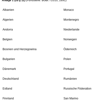
Anlage 1 (zu § 11)
(Fundstelle: BGBl. I 2010, 1891)
Albanien
Monaco
Algerien
Montenegro
Andorra
Niederlande
Belgien
Norwegen
Bosnien und Herzegowina
Österreich
Bulgarien
Polen
Dänemark
Portugal
Deutschland
Rumänien
Estland
Russische Föderation
Finnland
San Marino