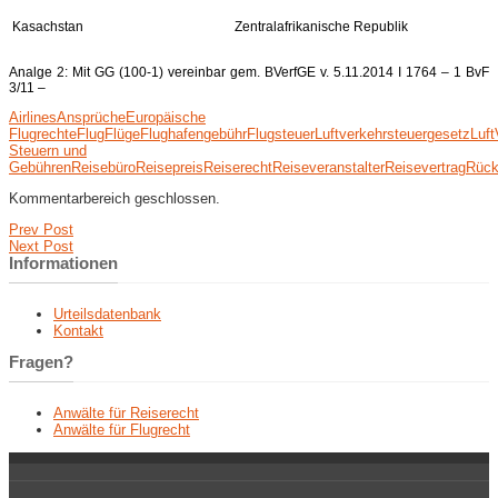
Kasachstan
Zentralafrikanische Republik
Analge 2: Mit GG (100-1) vereinbar gem. BVerfGE v. 5.11.2014 I 1764 – 1 BvF
3/11 –
Airlines
Ansprüche
Europäische
Flugrechte
Flug
Flüge
Flughafengebühr
Flugsteuer
Luftverkehrsteuergesetz
Luf
Steuern und
Gebühren
Reisebüro
Reisepreis
Reiserecht
Reiseveranstalter
Reisevertrag
Rück
Kommentarbereich geschlossen.
Prev Post
Next Post
Informationen
Urteilsdatenbank
Kontakt
Fragen?
Anwälte für Reiserecht
Anwälte für Flugrecht