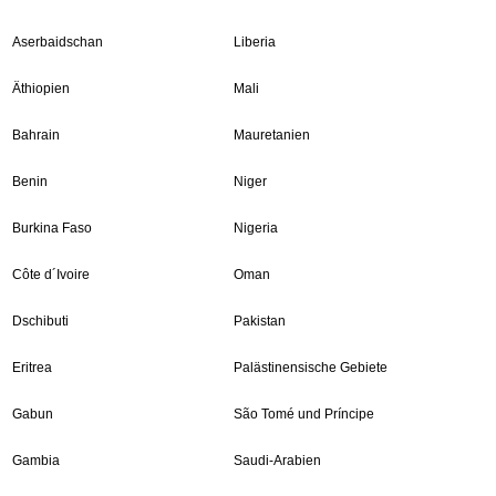
Aserbaidschan
Liberia
Äthiopien
Mali
Bahrain
Mauretanien
Benin
Niger
Burkina Faso
Nigeria
Côte d´Ivoire
Oman
Dschibuti
Pakistan
Eritrea
Palästinensische Gebiete
Gabun
São Tomé und Príncipe
Gambia
Saudi-Arabien