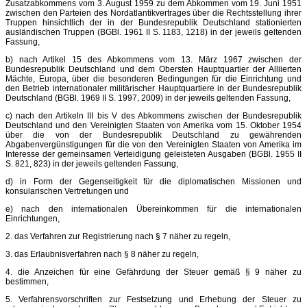
Zusatzabkommens vom 3. August 1959 zu dem Abkommen vom 19. Juni 1951
zwischen den Parteien des Nordatlantikvertrages über die Rechtsstellung ihrer
Truppen hinsichtlich der in der Bundesrepublik Deutschland stationierten
ausländischen Truppen (BGBl. 1961 II S. 1183, 1218) in der jeweils geltenden
Fassung,
b) nach Artikel 15 des Abkommens vom 13. März 1967 zwischen der
Bundesrepublik Deutschland und dem Obersten Hauptquartier der Alliierten
Mächte, Europa, über die besonderen Bedingungen für die Einrichtung und
den Betrieb internationaler militärischer Hauptquartiere in der Bundesrepublik
Deutschland (BGBl. 1969 II S. 1997, 2009) in der jeweils geltenden Fassung,
c) nach den Artikeln III bis V des Abkommens zwischen der Bundesrepublik
Deutschland und den Vereinigten Staaten von Amerika vom 15. Oktober 1954
über die von der Bundesrepublik Deutschland zu gewährenden
Abgabenvergünstigungen für die von den Vereinigten Staaten von Amerika im
Interesse der gemeinsamen Verteidigung geleisteten Ausgaben (BGBl. 1955 II
S. 821, 823) in der jeweils geltenden Fassung,
d) in Form der Gegenseitigkeit für die diplomatischen Missionen und
konsularischen Vertretungen und
e) nach den internationalen Übereinkommen für die internationalen
Einrichtungen,
2. das Verfahren zur Registrierung nach § 7 näher zu regeln,
3. das Erlaubnisverfahren nach § 8 näher zu regeln,
4. die Anzeichen für eine Gefährdung der Steuer gemäß § 9 näher zu
bestimmen,
5. Verfahrensvorschriften zur Festsetzung und Erhebung der Steuer zu