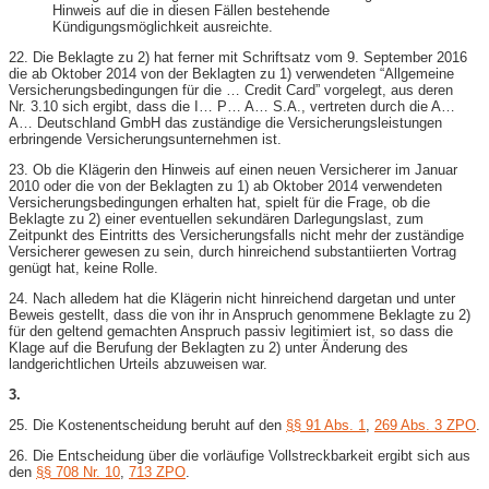
Hinweis auf die in diesen Fällen bestehende
Kündigungsmöglichkeit ausreichte.
22. Die Beklagte zu 2) hat ferner mit Schriftsatz vom 9. September 2016
die ab Oktober 2014 von der Beklagten zu 1) verwendeten “Allgemeine
Versicherungsbedingungen für die … Credit Card” vorgelegt, aus deren
Nr. 3.10 sich ergibt, dass die I… P… A… S.A., vertreten durch die A…
A… Deutschland GmbH das zuständige die Versicherungsleistungen
erbringende Versicherungsunternehmen ist.
23. Ob die Klägerin den Hinweis auf einen neuen Versicherer im Januar
2010 oder die von der Beklagten zu 1) ab Oktober 2014 verwendeten
Versicherungsbedingungen erhalten hat, spielt für die Frage, ob die
Beklagte zu 2) einer eventuellen sekundären Darlegungslast, zum
Zeitpunkt des Eintritts des Versicherungsfalls nicht mehr der zuständige
Versicherer gewesen zu sein, durch hinreichend substantiierten Vortrag
genügt hat, keine Rolle.
24. Nach alledem hat die Klägerin nicht hinreichend dargetan und unter
Beweis gestellt, dass die von ihr in Anspruch genommene Beklagte zu 2)
für den geltend gemachten Anspruch passiv legitimiert ist, so dass die
Klage auf die Berufung der Beklagten zu 2) unter Änderung des
landgerichtlichen Urteils abzuweisen war.
3.
25. Die Kostenentscheidung beruht auf den
§§ 91 Abs. 1
,
269 Abs. 3 ZPO
.
26. Die Entscheidung über die vorläufige Vollstreckbarkeit ergibt sich aus
den
§§ 708 Nr. 10
,
713 ZPO
.