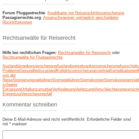
Forum Fluggastrechte
:
Kreditkarte mit Reiserücktrittsversicherung
Passagierrechte.org
:
Anspruchsgegner vertraglich geschuldeter
Rücktrittskosten
Rechtsanwälte für Reiserecht
Hilfe bei rechtlichen Fragen
:
Rechtsanwälte für Reiserecht
oder
Rechtsanwälte für Fluggastrechte
Auslandskrankenversicherung
Auslandsreisekrankenversicherung
Ausschütt
Probleme
Gesundheitszustand
Kollektivversicherungsvertrag
Komplikationen
von der
Reise
Stornierungsgebühren
Stornogebühren
Stornokosten
Stornokostenerstat
schwere
Erkranung
Unfall
unzumutbar
Verhinderung
Verletzung
Verschlechterung
versich
Ereignisse
Versicherungsfall
Kommentar schreiben
Deine E-Mail-Adresse wird nicht veröffentlicht.
Erforderliche Felder sind
mit
*
markiert