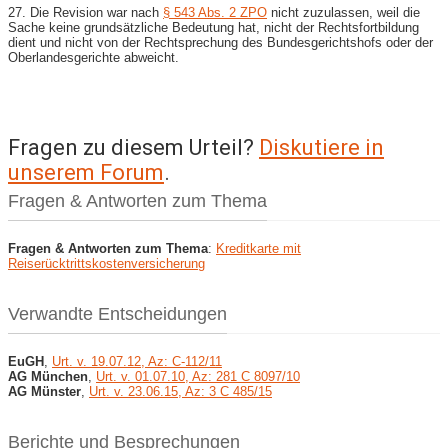
27. Die Revision war nach
§ 543 Abs. 2 ZPO
nicht zuzulassen, weil die
Sache keine grundsätzliche Bedeutung hat, nicht der Rechtsfortbildung
dient und nicht von der Rechtsprechung des Bundesgerichtshofs oder der
Oberlandesgerichte abweicht.
Fragen zu diesem Urteil?
Diskutiere in
unserem Forum
.
Fragen & Antworten zum Thema
Fragen & Antworten zum Thema
:
Kreditkarte mit
Reiserücktrittskostenversicherung
Verwandte Entscheidungen
EuGH
,
Urt. v. 19.07.12, Az: C-112/11
AG München
,
Urt. v. 01.07.10, Az: 281 C 8097/10
AG Münster
,
Urt. v. 23.06.15, Az: 3 C 485/15
Berichte und Besprechungen