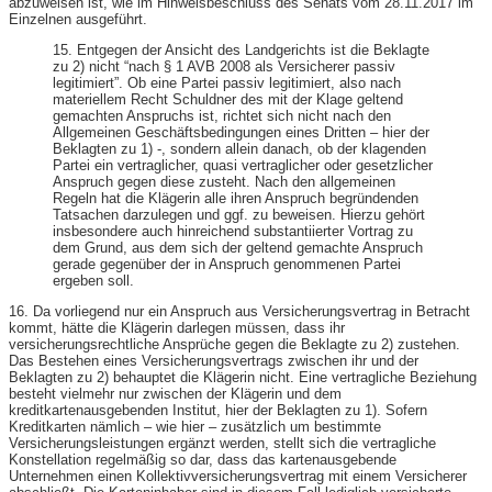
abzuweisen ist, wie im Hinweisbeschluss des Senats vom 28.11.2017 im
Einzelnen ausgeführt.
15. Entgegen der Ansicht des Landgerichts ist die Beklagte
zu 2) nicht “nach § 1 AVB 2008 als Versicherer passiv
legitimiert”. Ob eine Partei passiv legitimiert, also nach
materiellem Recht Schuldner des mit der Klage geltend
gemachten Anspruchs ist, richtet sich nicht nach den
Allgemeinen Geschäftsbedingungen eines Dritten – hier der
Beklagten zu 1) -, sondern allein danach, ob der klagenden
Partei ein vertraglicher, quasi vertraglicher oder gesetzlicher
Anspruch gegen diese zusteht. Nach den allgemeinen
Regeln hat die Klägerin alle ihren Anspruch begründenden
Tatsachen darzulegen und ggf. zu beweisen. Hierzu gehört
insbesondere auch hinreichend substantiierter Vortrag zu
dem Grund, aus dem sich der geltend gemachte Anspruch
gerade gegenüber der in Anspruch genommenen Partei
ergeben soll.
16. Da vorliegend nur ein Anspruch aus Versicherungsvertrag in Betracht
kommt, hätte die Klägerin darlegen müssen, dass ihr
versicherungsrechtliche Ansprüche gegen die Beklagte zu 2) zustehen.
Das Bestehen eines Versicherungsvertrags zwischen ihr und der
Beklagten zu 2) behauptet die Klägerin nicht. Eine vertragliche Beziehung
besteht vielmehr nur zwischen der Klägerin und dem
kreditkartenausgebenden Institut, hier der Beklagten zu 1). Sofern
Kreditkarten nämlich – wie hier – zusätzlich um bestimmte
Versicherungsleistungen ergänzt werden, stellt sich die vertragliche
Konstellation regelmäßig so dar, dass das kartenausgebende
Unternehmen einen Kollektivversicherungsvertrag mit einem Versicherer