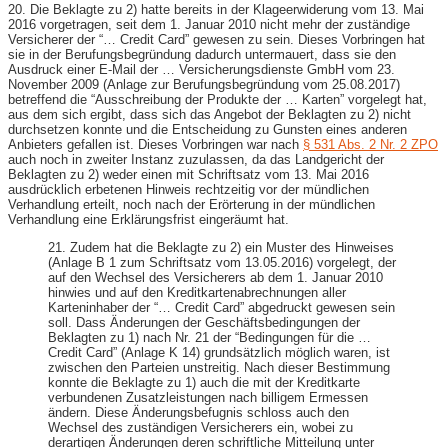
20. Die Beklagte zu 2) hatte bereits in der Klageerwiderung vom 13. Mai
2016 vorgetragen, seit dem 1. Januar 2010 nicht mehr der zuständige
Versicherer der “… Credit Card” gewesen zu sein. Dieses Vorbringen hat
sie in der Berufungsbegründung dadurch untermauert, dass sie den
Ausdruck einer E-​Mail der … Versicherungsdienste GmbH vom 23.
November 2009 (Anlage zur Berufungsbegründung vom 25.08.2017)
betreffend die “Ausschreibung der Produkte der … Karten” vorgelegt hat,
aus dem sich ergibt, dass sich das Angebot der Beklagten zu 2) nicht
durchsetzen konnte und die Entscheidung zu Gunsten eines anderen
Anbieters gefallen ist. Dieses Vorbringen war nach
§ 531 Abs. 2 Nr. 2 ZPO
auch noch in zweiter Instanz zuzulassen, da das Landgericht der
Beklagten zu 2) weder einen mit Schriftsatz vom 13. Mai 2016
ausdrücklich erbetenen Hinweis rechtzeitig vor der mündlichen
Verhandlung erteilt, noch nach der Erörterung in der mündlichen
Verhandlung eine Erklärungsfrist eingeräumt hat.
21. Zudem hat die Beklagte zu 2) ein Muster des Hinweises
(Anlage B 1 zum Schriftsatz vom 13.05.2016) vorgelegt, der
auf den Wechsel des Versicherers ab dem 1. Januar 2010
hinwies und auf den Kreditkartenabrechnungen aller
Karteninhaber der “… Credit Card” abgedruckt gewesen sein
soll. Dass Änderungen der Geschäftsbedingungen der
Beklagten zu 1) nach Nr. 21 der “Bedingungen für die …
Credit Card” (Anlage K 14) grundsätzlich möglich waren, ist
zwischen den Parteien unstreitig. Nach dieser Bestimmung
konnte die Beklagte zu 1) auch die mit der Kreditkarte
verbundenen Zusatzleistungen nach billigem Ermessen
ändern. Diese Änderungsbefugnis schloss auch den
Wechsel des zuständigen Versicherers ein, wobei zu
derartigen Änderungen deren schriftliche Mitteilung unter