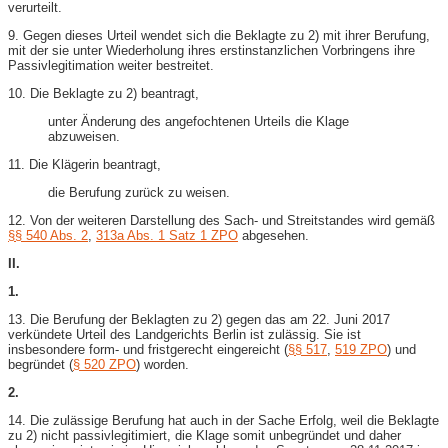
verurteilt.
9. Gegen dieses Urteil wendet sich die Beklagte zu 2) mit ihrer Berufung,
mit der sie unter Wiederholung ihres erstinstanzlichen Vorbringens ihre
Passivlegitimation weiter bestreitet.
10. Die Beklagte zu 2) beantragt,
unter Änderung des angefochtenen Urteils die Klage
abzuweisen.
11. Die Klägerin beantragt,
die Berufung zurück zu weisen.
12. Von der weiteren Darstellung des Sach- und Streitstandes wird gemäß
§§ 540 Abs. 2
,
313a Abs. 1 Satz 1 ZPO
abgesehen.
II.
1.
13. Die Berufung der Beklagten zu 2) gegen das am 22. Juni 2017
verkündete Urteil des Landgerichts Berlin ist zulässig. Sie ist
insbesondere form- und fristgerecht eingereicht (
§§ 517
,
519 ZPO
) und
begründet (
§ 520 ZPO
) worden.
2.
14. Die zulässige Berufung hat auch in der Sache Erfolg, weil die Beklagte
zu 2) nicht passivlegitimiert, die Klage somit unbegründet und daher