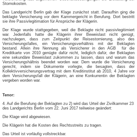
Stornokosten.
Das Landgericht Berlin gab der Klage zunächst statt. Daraufhin ging die
beklagte Versicherung vor dem Kammergericht in Berufung. Dort bestritt
sie ihre Passivlegitimation für Ansprüche der Klägerin.
Der Klage wurde stattgegeben, weil die Beklagte nicht passivlegitimiert
war. Jedenfalls hatte die Klägerin ihrer Beweislast nicht genügt,
nachzulegen, dass zum Zeitpunkt der Reisestornierung, also des
Versicherungsfalles, ein Versicherungsverhältnis mit der Beklagten
bestand. Allein ihre Nennung als Versicherer in den AGB für die
Kreditkarte von 2010 genügte dafür nicht, lediglich dafür, der Beklagten
eine sekundäre Beweislast zukommen zu lassen, dass und warum das
Versicherungshältnis beendet worden war. Dem wurde die Versicherung
gerecht, indem sie Dokumente vorlegte, die besagten, dass der
Kollektivversicherungsvertrag mit dem Kreditinstitut ab 2010, 4 Jahre vor
dem Versicherungsfall der Klägerin, an eine Konkurrentin der Beklagten
vergeben worden war.
Tenor:
4. Auf die Berufung der Beklagten zu 2) wird das Urteil der Zivilkammer 23
des Landgerichts Berlin vom 22. Juni 2017 teilweise geändert:
Die Klage wird abgewiesen.
Die Klägerin hat die Kosten des Rechtsstreits zu tragen.
Das Urteil ist vorläufig vollstreckbar.