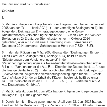
Die Revision wird nicht zugelassen.
Gründe:
I.
5. Mit der vorliegenden Klage begehrt die Klägerin, die Inhaberin einer seit
2008 von der “D… … bank AG” (…) – der vormaligen Beklagten zu 1), im
Folgenden: Beklagte zu 1) – herausgegebenen, eine Reise-​
Rücktrittskosten-​Versicherung beinhaltende “… Credit Card” ist, von der
Beklagten zu 2) Ersatz der Stornokosten einer im Oktober 2014
gebuchten, aber auf Grund einer Erkrankung ihres Ehemannes im
Dezember 2014 stornierten Schiffsreise in Höhe von 7.630,-​- EUR.
6. In den der Klägerin im März 2008 übersandten “Bedingungen für die …
Credit Card” der Beklagten zu 1) (Anlage K 14) heißt es unter
“Erläuterungen zum Versicherungspaket” in den
“Versicherungsbedingungen zur Reise-​Rücktrittskosten-​Versicherung” in
§ 1 u. a.: “Versicherer ist die A… E…, Direktion für Deutschland, … ”, also
die hiesige Beklagte zu 2). In den ab Oktober 2014 von der Beklagten zu
1) verwendeten “Allgemeine Versicherungsbedingungen für die … Credit
Card” (Anlage B 2), deren Erhalt die Klägerin bestreitet, heißt es unter
Nr. 3.10: “Versicherer ist die I… P… A… S.A. (… )… vertreten durch: A…
A… Deutschland GmbH…”.
7. Mit Schriftsatz vom 14. Juni 2017 hat die Klägerin die Klage gegen die
Beklagte zu 1) zurück genommen.
8. Durch hiermit in Bezug genommenes Urteil vom 22. Juni 2017 hat das
Landgericht die Beklagte zu 2) zur Zahlung von 7.630,-​- EUR nebst Zinsen