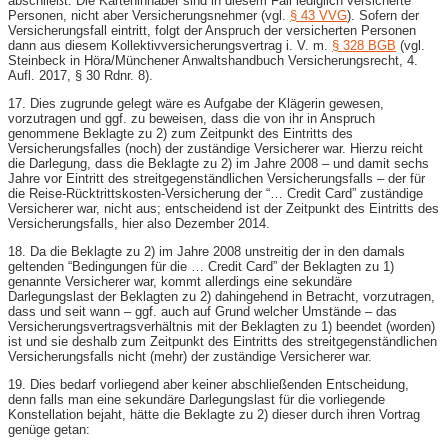
abschließt. Die Karteninhaber sind in diesem Fall lediglich versicherte
Personen, nicht aber Versicherungsnehmer (vgl.
§ 43 VVG
). Sofern der
Versicherungsfall eintritt, folgt der Anspruch der versicherten Personen
dann aus diesem Kollektivversicherungsvertrag i. V. m.
§ 328 BGB
(vgl.
Steinbeck in Höra/Münchener Anwaltshandbuch Versicherungsrecht, 4.
Aufl. 2017, § 30 Rdnr. 8).
17. Dies zugrunde gelegt wäre es Aufgabe der Klägerin gewesen,
vorzutragen und ggf. zu beweisen, dass die von ihr in Anspruch
genommene Beklagte zu 2) zum Zeitpunkt des Eintritts des
Versicherungsfalles (noch) der zuständige Versicherer war. Hierzu reicht
die Darlegung, dass die Beklagte zu 2) im Jahre 2008 – und damit sechs
Jahre vor Eintritt des streitgegenständlichen Versicherungsfalls – der für
die Reise-​Rücktrittskosten-​Versicherung der “… Credit Card” zuständige
Versicherer war, nicht aus; entscheidend ist der Zeitpunkt des Eintritts des
Versicherungsfalls, hier also Dezember 2014.
18. Da die Beklagte zu 2) im Jahre 2008 unstreitig der in den damals
geltenden “Bedingungen für die … Credit Card” der Beklagten zu 1)
genannte Versicherer war, kommt allerdings eine sekundäre
Darlegungslast der Beklagten zu 2) dahingehend in Betracht, vorzutragen,
dass und seit wann – ggf. auch auf Grund welcher Umstände – das
Versicherungsvertragsverhältnis mit der Beklagten zu 1) beendet (worden)
ist und sie deshalb zum Zeitpunkt des Eintritts des streitgegenständlichen
Versicherungsfalls nicht (mehr) der zuständige Versicherer war.
19. Dies bedarf vorliegend aber keiner abschließenden Entscheidung,
denn falls man eine sekundäre Darlegungslast für die vorliegende
Konstellation bejaht, hätte die Beklagte zu 2) dieser durch ihren Vortrag
genüge getan: