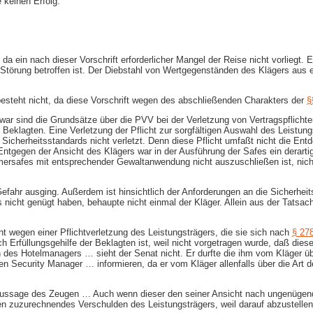
e keinen Erfolg.
da ein nach dieser Vorschrift erforderlicher Mangel der Reise nicht vorliegt.
törung betroffen ist. Der Diebstahl von Wertgegenständen des Klägers aus e
esteht nicht, da diese Vorschrift wegen des abschließenden Charakters der
§
Zwar sind die Grundsätze über die PVV bei der Verletzung von Vertragspflich
r Beklagten. Eine Verletzung der Pflicht zur sorgfältigen Auswahl des Leistun
 Sicherheitsstandards nicht verletzt. Denn diese Pflicht umfaßt nicht die En
Entgegen der Ansicht des Klägers war in der Ausführung der Safes ein derart
ersafes mit entsprechender Gewaltanwendung nicht auszuschließen ist, nich
efahr ausging. Außerdem ist hinsichtlich der Anforderungen an die Sicherheits
s nicht genügt haben, behaupte nicht einmal der Kläger. Allein aus der Tats
t wegen einer Pflichtverletzung des Leistungsträgers, die sie sich nach
§ 27
Erfüllungsgehilfe der Beklagten ist, weil nicht vorgetragen wurde, daß diese
den des Hotelmanagers … sieht der Senat nicht. Er durfte die ihm vom Kläge
n Security Manager … informieren, da er vom Kläger allenfalls über die Art 
r Aussage des Zeugen … Auch wenn dieser den seiner Ansicht nach ungenügende
ten zuzurechnendes Verschulden des Leistungsträgers, weil darauf abzustellen 