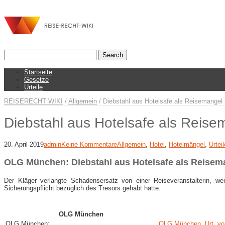
Startseite
Gesetze
Urteile
REISERECHT WIKI
/
Allgemein
/
Diebstahl aus Hotelsafe als Reisemangel
Diebstahl aus Hotelsafe als Reise
20. April 2019
admin
Keine Kommentare
Allgemein
,
Hotel
,
Hotelmängel
,
Urteil
OLG München: Diebstahl aus Hotelsafe als Reisem
Der Kläger verlangte Schadensersatz von einer Reiseveranstalterin, 
Sicherungspflicht bezüglich des Tresors gehabt hatte.
OLG München
OLG München:
OLG München, Urt. vo