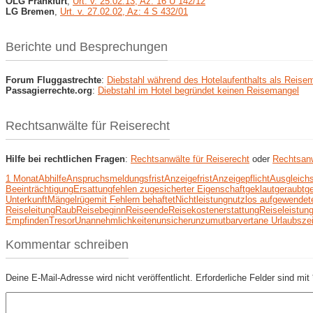
OLG Frankfurt
,
Urt. v. 25.02.13, Az: 16 U 142/12
LG Bremen
,
Urt. v. 27.02.02, Az: 4 S 432/01
Berichte und Besprechungen
Forum Fluggastrechte
:
Diebstahl während des Hotelaufenthalts als Reise
Passagierrechte.org
:
Diebstahl im Hotel begründet keinen Reisemangel
Rechtsanwälte für Reiserecht
Hilfe bei rechtlichen Fragen
:
Rechtsanwälte für Reiserecht
oder
Rechtsanw
1 Monat
Abhilfe
Anspruchsmeldungsfrist
Anzeigefrist
Anzeigepflicht
Ausgleich
Beeinträchtigung
Ersattung
fehlen zugesicherter Eigenschaft
geklaut
geraubt
g
Unterkunft
Mängelrüge
mit Fehlern behaftet
Nichtleistung
nutzlos aufgewendete
Reiseleitung
Raub
Reisebeginn
Reiseende
Reisekostenerstattung
Reiseleistun
Empfinden
Tresor
Unannehmlichkeiten
unsicher
unzumutbar
vertane Urlaubszei
Kommentar schreiben
Deine E-Mail-Adresse wird nicht veröffentlicht.
Erforderliche Felder sind mit