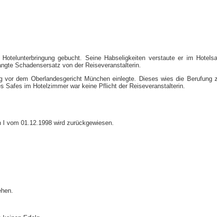
it Hotelunterbringung gebucht. Seine Habseligkeiten verstaute er im Hote
angte Schadensersatz von der Reiseveranstalterin.
g vor dem Oberlandesgericht München einlegte. Dieses wies die Berufung zu
es Safes im Hotelzimmer war keine Pflicht der Reiseveranstalterin.
n I vom 01.12.1998 wird zurückgewiesen.
hen.