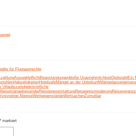
mangel
älte für Fluggastrechte
szahlung
Auswahlpflicht
Beanstandungen
bloße Unannehmlichkeit
Diebstahl
Ein 
estohlen
Habseligkeiten
Hotelsafe
Mängel an der Unterkunft
Mängelanzeige
mang
 Urlaubszeit
objektiv
örtliche
g
Reisemängel
reisender
Reisepreiserstattung
Reisepreisminderung
Reiseveransta
t
vorzeitige Abreise
Wertgegenstände
Wertsachen
Zumutbar
*
markiert