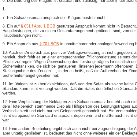
6. Die Berufung des Klägers ist statthaft und zulässig, hat aber in der Sach
1.
7. Ein Schadensersatzanspruch des Klägers besteht nicht.
8. Ein auf
§ 651 f Abs. 1 BGB
gestützter Anspruch kommt nicht in Betracht, 
Hauptleistungen, die zu einem Gesamtarrangement gebündelt sind, von der S
Hauptleistungen nicht.
9. Ein Anspruch aus
§ 701 BGB
in unmittelbarer oder analoger Anwendung b
10. Auch ein Anspruch aus positiver Vertragsverletzung ist nicht gegeben. 
handelt, doch fehlt es an einer entsprechenden Pflichtverletzung seitens de
Pflicht zur regelmäßigen Überwachung des Leistungsträgers hinsichtlich der
Sicherheitsrisiken, die sich bei genaueren Hinsehen jedermann offenbaren. 
Stellungnahme des Zeugen …, in der es heißt, daß ein Aufbrechen der Zimm
Sicherheitsmangel gesehen hat.
11. Im übrigen ist zu berücksichtigen, daß von den Safes als solche keine G
Standard kann nicht verlangt werden. Daß die Safes den örtlichen Standard
werden.
12. Eine Verpflichtung der Beklagten zum Schadensersatz besteht auch nich
dem Hotelbereich stammende Dieb als Hilfsperson des Leistungsträgers auch 
Verbindlichkeit und nicht nur bei Gelegenheit gehandelt hat. Ein Verschul
nicht europäischen Standard entsprach, deponieren und mußte auch nicht de
war.
13. Eine andere Beurteilung ergibt sich auch nicht bei Zugrundelegung de
aber untätig geblieben ist, bedeutet das nicht ohne weiteres ein der Beklag