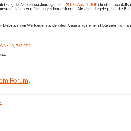
etzung der Verkehrssicherungspflicht (
§ 823 Abs. 1 BGB
) besteht ebenfalls
gsrechtlichen Verpflichtungen ihm obliegen. Wie oben dargelegt, hat die Bekl
er Diebstahl von Wertgegenständen des Klägers aus einem Hotelsafe nicht al
8 Nr. 10
,
713 ZPO
.
tzt.
erem Forum
.
l