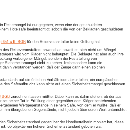
 Ein Reisemangel ist nur gegeben, wenn eine der geschuldeten
inem Hotelsafe beeinträchtigt jedoch die von der Beklagten geschuldeten
§ 651 c ff. BGB
für den Reiseveranstalter keine Geltung hat.
ten des Reiseveranstalters anwendbar, soweit es sich nicht um Mängel
gsträgers wird vom Kläger nicht behauptet. Die Beklagte hat aber auch ihre
tdeckung verborgener Mängel, sondern die Feststellung von
iger Sicherheitsmangel nicht zu sehen. Insbesondere kann die
t dahin verstanden werden, daß der Zeuge darin einen solchen
standards auf die örtlichen Verhältnisse abzustellen, ein europäischer
ache des Safeaufbruchs kann nicht auf einen Sicherheitsmangel geschlossen
8 BGB
zurechnen lassen müßte. Dabei kann es dahin stehen, ob der aus
r bei seiner Tat in Erfüllung einer gegenüber dem Kläger bestehenden
r übergebenen Wertgegenstände in seinem Safe, von dem er wußte, daß er
der ihm übergebenen Gegenstände, nicht jedoch über deren Wert unterrichtet
n Sicherheitsstandard gegenüber der Hotelbetreiberin moniert hat, diese
ist, ob objektiv ein höherer Sicherheitsstandard geboten war.