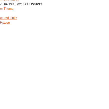
26.04.1999, Az:
17 U 1581/99
zum Thema
se und Links
 Fragen