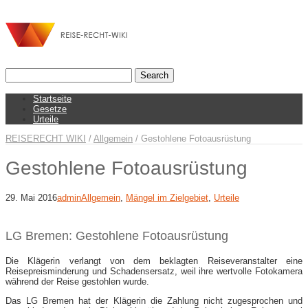
Startseite
Gesetze
Urteile
REISERECHT WIKI
/
Allgemein
/
Gestohlene Fotoausrüstung
Gestohlene Fotoausrüstung
29. Mai 2016
admin
Allgemein
,
Mängel im Zielgebiet
,
Urteile
LG Bremen: Gestohlene Fotoausrüstung
Die Klägerin verlangt von dem beklagten Reiseveranstalter eine
Reisepreisminderung und Schadensersatz, weil ihre wertvolle Fotokamera
während der Reise gestohlen wurde.
Das LG Bremen hat der Klägerin die Zahlung nicht zugesprochen und