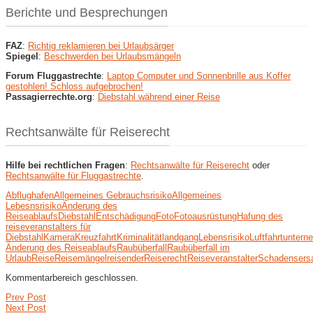
Berichte und Besprechungen
FAZ
:
Richtig reklamieren bei Urlaubsärger
Spiegel
:
Beschwerden bei Urlaubsmängeln
Forum Fluggastrechte
:
Laptop Computer und Sonnenbrille aus Koffer
gestohlen! Schloss aufgebrochen!
Passagierrechte.org
:
Diebstahl während einer Reise
Rechtsanwälte für Reiserecht
Hilfe bei rechtlichen Fragen
:
Rechtsanwälte für Reiserecht
oder
Rechtsanwälte für Fluggastrechte
.
Abflughafen
Allgemeines Gebrauchsrisiko
Allgemeines
Lebesnsrisiko
Änderung des
Reiseablaufs
Diebstahl
Entschädigung
Foto
Fotoausrüstung
Hafung des
reiseveranstalters für
Diebstahl
Kamera
Kreuzfahrt
Kriminalität
landgang
Lebensrisiko
Luftfahrtunter
Änderung des Reiseablaufs
Raubüberfall
Raubüberfall im
Urlaub
Reise
Reisemängel
reisender
Reiserecht
Reiseveranstalter
Schadensers
Kommentarbereich geschlossen.
Prev Post
Next Post