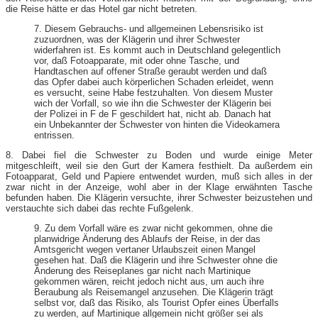
die Reise hätte er das Hotel gar nicht betreten.
7. Diesem Gebrauchs- und allgemeinen Lebensrisiko ist
zuzuordnen, was der Klägerin und ihrer Schwester
widerfahren ist. Es kommt auch in Deutschland gelegentlich
vor, daß Fotoapparate, mit oder ohne Tasche, und
Handtaschen auf offener Straße geraubt werden und daß
das Opfer dabei auch körperlichen Schaden erleidet, wenn
es versucht, seine Habe festzuhalten. Von diesem Muster
wich der Vorfall, so wie ihn die Schwester der Klägerin bei
der Polizei in F de F geschildert hat, nicht ab. Danach hat
ein Unbekannter der Schwester von hinten die Videokamera
entrissen.
8. Dabei fiel die Schwester zu Boden und wurde einige Meter
mitgeschleift, weil sie den Gurt der Kamera festhielt. Da außerdem ein
Fotoapparat, Geld und Papiere entwendet wurden, muß sich alles in der
zwar nicht in der Anzeige, wohl aber in der Klage erwähnten Tasche
befunden haben. Die Klägerin versuchte, ihrer Schwester beizustehen und
verstauchte sich dabei das rechte Fußgelenk.
9. Zu dem Vorfall wäre es zwar nicht gekommen, ohne die
planwidrige Änderung des Ablaufs der Reise, in der das
Amtsgericht wegen vertaner Urlaubszeit einen Mangel
gesehen hat. Daß die Klägerin und ihre Schwester ohne die
Änderung des Reiseplanes gar nicht nach Martinique
gekommen wären, reicht jedoch nicht aus, um auch ihre
Beraubung als Reisemangel anzusehen. Die Klägerin trägt
selbst vor, daß das Risiko, als Tourist Opfer eines Überfalls
zu werden, auf Martinique allgemein nicht größer sei als