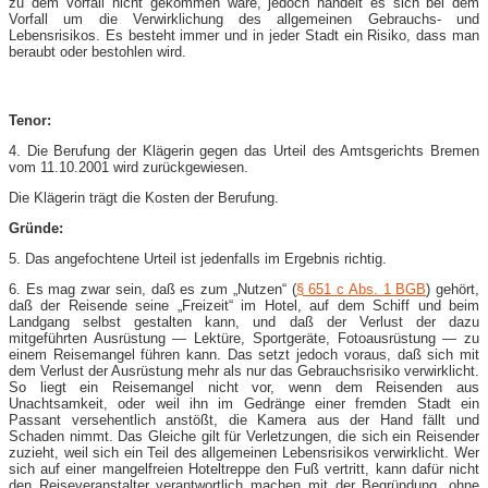
zu dem Vorfall nicht gekommen wäre, jedoch handelt es sich bei dem
Vorfall um die Verwirklichung des allgemeinen Gebrauchs- und
Lebensrisikos. Es besteht immer und in jeder Stadt ein Risiko, dass man
beraubt oder bestohlen wird.
Tenor:
4. Die Berufung der Klägerin gegen das Urteil des Amtsgerichts Bremen
vom 11.10.2001 wird zurückgewiesen.
Die Klägerin trägt die Kosten der Berufung.
Gründe:
5. Das angefochtene Urteil ist jedenfalls im Ergebnis richtig.
6. Es mag zwar sein, daß es zum „Nutzen“ (
§ 651 c Abs. 1 BGB
) gehört,
daß der Reisende seine „Freizeit“ im Hotel, auf dem Schiff und beim
Landgang selbst gestalten kann, und daß der Verlust der dazu
mitgeführten Ausrüstung — Lektüre, Sportgeräte, Fotoausrüstung — zu
einem Reisemangel führen kann. Das setzt jedoch voraus, daß sich mit
dem Verlust der Ausrüstung mehr als nur das Gebrauchsrisiko verwirklicht.
So liegt ein Reisemangel nicht vor, wenn dem Reisenden aus
Unachtsamkeit, oder weil ihn im Gedränge einer fremden Stadt ein
Passant versehentlich anstößt, die Kamera aus der Hand fällt und
Schaden nimmt. Das Gleiche gilt für Verletzungen, die sich ein Reisender
zuzieht, weil sich ein Teil des allgemeinen Lebensrisikos verwirklicht. Wer
sich auf einer mangelfreien Hoteltreppe den Fuß vertritt, kann dafür nicht
den Reiseveranstalter verantwortlich machen mit der Begründung, ohne