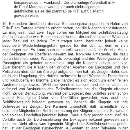
beispielsweise in Frankreich. Der planwidrige Aufenthalt in F
de F auf Martinique war sicher auch nicht allgemein
gefährlicher als es der planmäßige in P auf St. Martin
gewesen wäre.
10. Besondere Umstände, die das Beraubungsrisiko gerade im Hafen von
F de F am Tattage erheblich erhöht hätten, hat die Klägerin nicht dargetan.
Es mag sein, daß zwei Tage vorher ein Mitglied der Schiffsbesatzung
überfallen worden war. Ein einmaliger Vorfall, der sich in gleicher Weise zu
jeder Zeit und an jedem Ort zutragen kann, begründet jedoch keine
besondere Wiederholungsgefahr gerade für den Ort, an dem er sich
zugetragen hat. Es kann auch unterstellt werden, daß der örtliche Agent
der Beklagten vor Überfällen gewarnt hat. Konkrete Umstände, die dazu
führen könnten, diese Warnung als berechtigt und ihre Weitergabe an die
Passagiere als geboten anzusehen, trägt die Klägerin jedoch nicht vor.
Zwar benennt die Klägerin den örtlichen Agenten der Beklagten und den
Polizeibeamten, der die Anzeige aufgenommen hat, als Zeugen dafür, daß
es in der Umgebung des Hafens mehrmals in der Woche zu Diebstählen
und Raubüberfällen komme. Dabei handelt es sich jedoch um einen reinen
Ausforschungsbeweis. Wirkliche Kenntnis darüber, und sei es auch nur
aufgrund von Auskünften des Polizeibeamten, hat die Klägerin offenbar
nicht. Zu der Behauptung, während der Liegezeit des Schiffes seien schon
andere Passagiere Opfer von Überfällen geworden, was auch der
Schiffbesatzung bekannt gewesen sei, benennt die Klägerin nur ihre
Schwester als Zeugin. Die Kammer unterstellt, daß namentlich nicht
bekannte Mitglieder der Schiffsbesatzung der Klägerin und ihrer Schwester
von solchen Überfällen berichtet haben. Daraus folgt jedoch nicht, daß die
Vorfälle auch der Bordreiseleitung der Beklagten bekannt gewesen sein
müssen. Nicht alles, was irgendein Mitglied der Schiffsbesatzung gehört
hat, ist der Beklagten zuzurechnen. Außerdem ist jeder Reisende in der