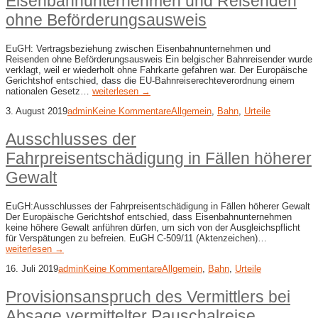
Eisenbahnunternehmen und Reisenden
ohne Beförderungsausweis
EuGH: Vertragsbeziehung zwischen Eisenbahnunternehmen und
Reisenden ohne Beförderungsausweis Ein belgischer Bahnreisender wurde
verklagt, weil er wiederholt ohne Fahrkarte gefahren war. Der Europäische
Gerichtshof entschied, dass die EU-Bahnreiserechteverordnung einem
nationalen Gesetz…
weiterlesen →
3. August 2019
admin
Keine Kommentare
Allgemein
,
Bahn
,
Urteile
Ausschlusses der
Fahrpreisentschädigung in Fällen höherer
Gewalt
EuGH:Ausschlusses der Fahrpreisentschädigung in Fällen höherer Gewalt
Der Europäische Gerichtshof entschied, dass Eisenbahnunternehmen
keine höhere Gewalt anführen dürfen, um sich von der Ausgleichspflicht
für Verspätungen zu befreien. EuGH C-509/11 (Aktenzeichen)…
weiterlesen →
16. Juli 2019
admin
Keine Kommentare
Allgemein
,
Bahn
,
Urteile
Provisionsanspruch des Vermittlers bei
Absage vermittelter Pauschalreise