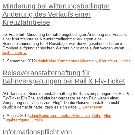
Minderung bei witterungsbedingter
Änderung des Verlaufs einer
Kreuzfahrtreise
LG Frankfurt: Minderung bei witterungsbedingter Änderung des Verlaufs
einer Kreuzfahrtreise Kreuzfahrtteilnehmer erklagten eine
Reisepreisminderung für 4 Reisetage, weil die vorgesehenen Häfen in
Grönland aufgrund schlechten Wetters nicht angelaufen worden waren.…
weiterlesen →
2. September 2019
admin
Keine Kommentare
Allgemein
,
Kreuzfahrt
,
Urteile
Reiseveranstalterhaftung für
Bahnverspätungen bei Rail & Fly-​Ticket
AG Hannover: Reiseveranstalterhaftung für Bahnverspätungen bei Rail &
Fly-​Ticket Ein Thailandurlauber verpasste seinen Flug wegen einer
Verspätung des „Zuges-zum-Flug“. Da die Reiseveranstalterin nicht
deutlich gemacht hatte, dass es sich dabei…
weiterlesen →
7. August 2019
admin
Keine Kommentare
Allgemein
,
Bahn
,
Flug
,
Flugabfertigung
,
Urteile
Informationspflicht von