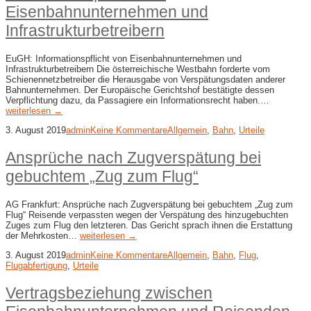
Eisenbahnunternehmen und
Infrastrukturbetreibern
EuGH: Informationspflicht von Eisenbahnunternehmen und
Infrastrukturbetreibern Die österreichische Westbahn forderte vom
Schienennetzbetreiber die Herausgabe von Verspätungsdaten anderer
Bahnunternehmen. Der Europäische Gerichtshof bestätigte dessen
Verpflichtung dazu, da Passagiere ein Informationsrecht haben.…
weiterlesen →
3. August 2019
admin
Keine Kommentare
Allgemein
,
Bahn
,
Urteile
Ansprüche nach Zugverspätung bei
gebuchtem „Zug zum Flug“
AG Frankfurt: Ansprüche nach Zugverspätung bei gebuchtem „Zug zum
Flug“ Reisende verpassten wegen der Verspätung des hinzugebuchten
Zuges zum Flug den letzteren. Das Gericht sprach ihnen die Erstattung
der Mehrkosten…
weiterlesen →
3. August 2019
admin
Keine Kommentare
Allgemein
,
Bahn
,
Flug
,
Flugabfertigung
,
Urteile
Vertragsbeziehung zwischen