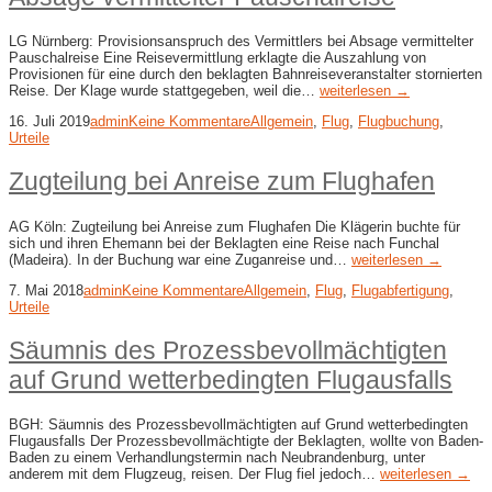
LG Nürnberg: Provisionsanspruch des Vermittlers bei Absage vermittelter
Pauschalreise Eine Reisevermittlung erklagte die Auszahlung von
Provisionen für eine durch den beklagten Bahnreiseveranstalter stornierten
Reise. Der Klage wurde stattgegeben, weil die…
weiterlesen →
16. Juli 2019
admin
Keine Kommentare
Allgemein
,
Flug
,
Flugbuchung
,
Urteile
Zugteilung bei Anreise zum Flughafen
AG Köln: Zugteilung bei Anreise zum Flughafen Die Klägerin buchte für
sich und ihren Ehemann bei der Beklagten eine Reise nach Funchal
(Madeira). In der Buchung war eine Zuganreise und…
weiterlesen →
7. Mai 2018
admin
Keine Kommentare
Allgemein
,
Flug
,
Flugabfertigung
,
Urteile
Säumnis des Prozessbevollmächtigten
auf Grund wetterbedingten Flugausfalls
BGH: Säumnis des Prozessbevollmächtigten auf Grund wetterbedingten
Flugausfalls Der Prozessbevollmächtigte der Beklagten, wollte von Baden-
Baden zu einem Verhandlungstermin nach Neubrandenburg, unter
anderem mit dem Flugzeug, reisen. Der Flug fiel jedoch…
weiterlesen →