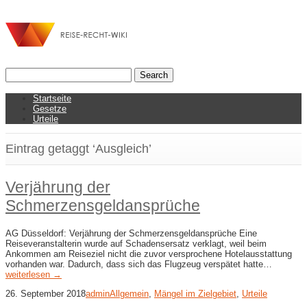
Startseite
Gesetze
Urteile
Eintrag getaggt ‘Ausgleich’
Verjährung der
Schmerzensgeldansprüche
AG Düsseldorf: Verjährung der Schmerzensgeldansprüche Eine
Reiseveranstalterin wurde auf Schadensersatz verklagt, weil beim
Ankommen am Reiseziel nicht die zuvor versprochene Hotelausstattung
vorhanden war. Dadurch, dass sich das Flugzeug verspätet hatte…
weiterlesen →
26. September 2018
admin
Allgemein
,
Mängel im Zielgebiet
,
Urteile