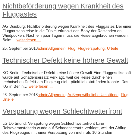
Nichtbeförderung wegen Krankheit des
Fluggastes
AG Duisburg: Nichtbeförderung wegen Krankheit des Fluggastes Bei einer
Flugpauschalreise in die Türkei erkrankt das Baby der Reisenden an
Windpocken. Nach ein paar Tagen muss die Reise abgebrochen werden.
Beim…
weiterlesen →
26. September 2018
admin
Allgemein
,
Flug
,
Flugverspätung
,
Urteile
Technischer Defekt keine höhere Gewalt
KG Berlin: Technischer Defekt keine höhere Gewalt Eine Fluggesellschaft
wurde auf Schadensersatz verklagt, weil die Reise durch einen
technischen Defekt am Flugzeug nicht pünktlich stattfinden konnte. Das
KG in Berlin…
weiterlesen →
26. September 2018
admin
Allgemein
,
Außergewöhnliche Umstände
,
Flug
,
Urteile
Verspätung wegen Schlechtwetterfront
LG Dortmund: Verspätung wegen Schlechtwetterfront Eine
Reiseveranstalterin wurde auf Schadensersatz verklagt, weil der Abflug
des Flugzeuges mit einer Verspätung von mehr als 10 Stunden