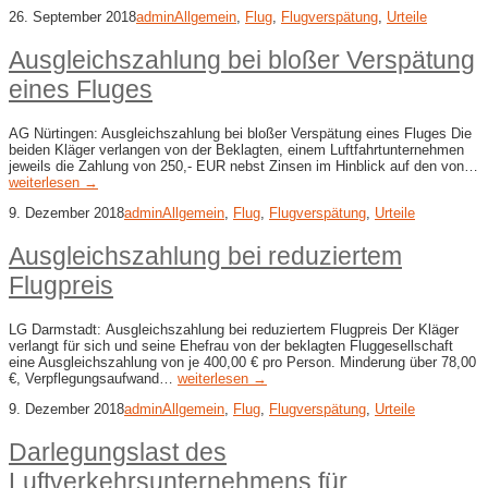
26. September 2018
admin
Allgemein
,
Flug
,
Flugverspätung
,
Urteile
Ausgleichszahlung bei bloßer Verspätung
eines Fluges
AG Nürtingen: Ausgleichszahlung bei bloßer Verspätung eines Fluges Die
beiden Kläger verlangen von der Beklagten, einem Luftfahrtunternehmen
jeweils die Zahlung von 250,- EUR nebst Zinsen im Hinblick auf den von…
weiterlesen →
9. Dezember 2018
admin
Allgemein
,
Flug
,
Flugverspätung
,
Urteile
Ausgleichszahlung bei reduziertem
Flugpreis
LG Darmstadt: Ausgleichszahlung bei reduziertem Flugpreis Der Kläger
verlangt für sich und seine Ehefrau von der beklagten Fluggesellschaft
eine Ausgleichszahlung von je 400,00 € pro Person. Minderung über 78,00
€, Verpflegungsaufwand…
weiterlesen →
9. Dezember 2018
admin
Allgemein
,
Flug
,
Flugverspätung
,
Urteile
Darlegungslast des
Luftverkehrsunternehmens für