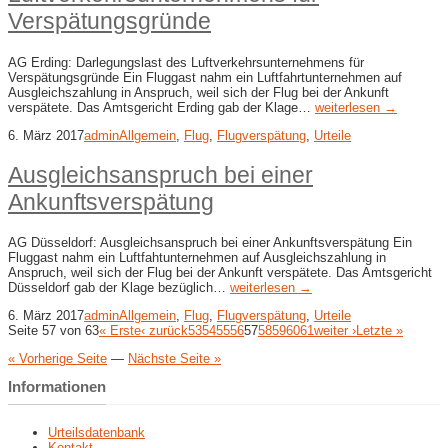
Verspätungsgründe
AG Erding: Darlegungslast des Luftverkehrsunternehmens für
Verspätungsgründe Ein Fluggast nahm ein Luftfahrtunternehmen auf
Ausgleichszahlung in Anspruch, weil sich der Flug bei der Ankunft
verspätete. Das Amtsgericht Erding gab der Klage…
weiterlesen →
6. März 2017
admin
Allgemein
,
Flug
,
Flugverspätung
,
Urteile
Ausgleichsanspruch bei einer
Ankunftsverspätung
AG Düsseldorf: Ausgleichsanspruch bei einer Ankunftsverspätung Ein
Fluggast nahm ein Luftfahtunternehmen auf Ausgleichszahlung in
Anspruch, weil sich der Flug bei der Ankunft verspätete. Das Amtsgericht
Düsseldorf gab der Klage bezüglich…
weiterlesen →
6. März 2017
admin
Allgemein
,
Flug
,
Flugverspätung
,
Urteile
Seite 57 von 63
« Erste
‹ zurück
53
54
55
56
57
58
59
60
61
weiter ›
Letzte »
« Vorherige Seite
—
Nächste Seite »
Informationen
Urteilsdatenbank
Kontakt