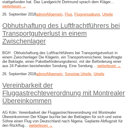
stattgefunden hat. Das Landgericht Dortmund sprach dem Kläger…
weiterlesen →
26. September 2018
admin
Allgemein
,
Flug
,
Flugverspätung
,
Urteile
Obhutshaftung des Luftfrachtführers bei
Transportgutverlust in einem
Zwischenlager
BGH : Obhutshaftung des Luftfrachtführers bei Transportgutverlust in
einem Zwischenlager Die Klägerin, ein Transportversicherer, beauftragte
die Beklagte, einen Paketbeförderungsdienst, mit der Beförderung einer
aus 24 Paketen bestehenden Sendung. Eine Sendung…
weiterlesen →
26. September 2018
admin
Allgemein
,
Sonstige Urteile
,
Urteile
Vereinbarkeit der
Fluggastrechteverordnung mit Montrealer
Übereinkommen
AG Köln: Vereinbarkeit der Fluggastrechteverordnung mit Montrealer
Übereinkommen Der Kläger buchte bei der Beklagten für sich und seine
Söhne einen Flug von Deutschland nach Nigeria. Geplante Abflugzeit für
den Rückflug…
weiterlesen →