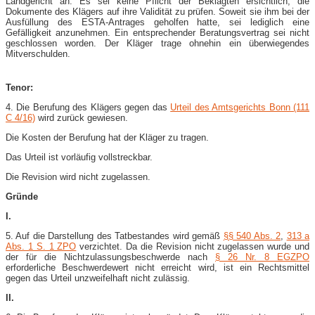
Landgericht an. Es sei keine Pflicht der Beklagten ersichtlich, die
Dokumente des Klägers auf ihre Validität zu prüfen. Soweit sie ihm bei der
Ausfüllung des ESTA-Antrages geholfen hatte, sei lediglich eine
Gefälligkeit anzunehmen. Ein entsprechender Beratungsvertrag sei nicht
geschlossen worden. Der Kläger trage ohnehin ein überwiegendes
Mitverschulden.
Tenor:
4. Die Berufung des Klägers gegen das
Urteil des Amtsgerichts Bonn (111
C 4/16)
wird zurück gewiesen.
Die Kosten der Berufung hat der Kläger zu tragen.
Das Urteil ist vorläufig vollstreckbar.
Die Revision wird nicht zugelassen.
Gründe
I.
5. Auf die Darstellung des Tatbestandes wird gemäß
§§ 540 Abs. 2
,
313 a
Abs. 1 S. 1 ZPO
verzichtet. Da die Revision nicht zugelassen wurde und
der für die Nichtzulassungsbeschwerde nach
§ 26 Nr. 8 EGZPO
erforderliche Beschwerdewert nicht erreicht wird, ist ein Rechtsmittel
gegen das Urteil unzweifelhaft nicht zulässig.
II.