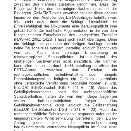
zwischen den Parteien zustande gekommen. Dass der
Kläger auf Basis des unstreitigen Sachverhaltes bei der
Beklagten „Rail&Fly“Tickets erworben hat und diese darüber
hinaus bei dem Ausfüllen des ESTA-Antrages behilflich war,
führt nicht dazu, dass die Beklagte hinsichtlich der
Einreisefähigkeit der Dokumente eine Beratungspflicht inne
gehabt hätte. Die rechtliche Argumentation in der von dem
Kläger zitierten Entscheidung des Landgerichts Frankfurt
(NJW-RR 2001, 1423ff.) lässt sich nicht übertragen. Denn
die Beklagte hat entgegen der dortigen Sachlage gerade
keine Pauschalreise sondern unstreitig lediglich Bahntickets
vermittelt. Auch eine sonstige Einbeziehung in
reisevertragliche Schutzpflichten ist aufgrund des
unstreitigen Sachverhaltes nicht ersichtlich. Die Kammer
kann offen lassen, ob durch die Hilfestellung betreffend den
ESTA-Antrag zwischen den Parteien ein
rechtsgeschäftliches Schuldverhältnis oder mangels
Rechtsbindungswillen lediglich ein Gefälligkeitsverhältnis
ohne vertragliche Verpflichtung begründet worden ist (vgl.
BeckOK BGB/Sutschet BGB § 241 Rn. 18). Weder das
Gefälligkeitsverhältnis noch das rechtsgeschäftliche
Schuldverhältnis hätten die von dem Kläger begehrten
weiten haftungsrechtlichen Folgen. Das
Gefälligkeitsverhältnis kennt lediglich die Deliktshaftung
(BeckOK BGB/Sutschet BGB § 241 Rn. 23). Auch das
rechtsgeschäftliche Schuldverhätlnis begründet aufgrund der
eingeschränkten Willenserklärung betreffend den ESTA-
Antrag jedoch keine die Einreisebestimmung
berücksichtigende vertragliche Nebenpflicht im Sinne einer