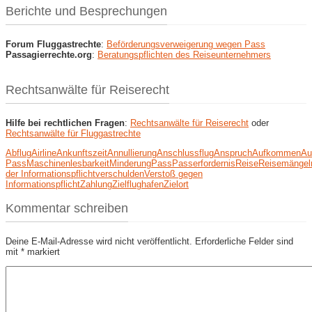
Berichte und Besprechungen
Forum Fluggastrechte
:
Beförderungsverweigerung wegen Pass
Passagierrechte.org
:
Beratungspflichten des Reiseunternehmers
Rechtsanwälte für Reiserecht
Hilfe bei rechtlichen Fragen
:
Rechtsanwälte für Reiserecht
oder
Rechtsanwälte für Fluggastrechte
Abflug
Airline
Ankunftszeit
Annullierung
Anschlussflug
Anspruch
Aufkommen
Au
Pass
Maschinenlesbarkeit
Minderung
Pass
Passerfordernis
Reise
Reisemängel
der Informationspflicht
verschulden
Verstoß gegen
Informationspflicht
Zahlung
Zielflughafen
Zielort
Kommentar schreiben
Deine E-Mail-Adresse wird nicht veröffentlicht.
Erforderliche Felder sind
mit
*
markiert