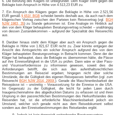
6. Die Berufung des Klägers ist unbegründet. Dem Kläger steht gegen die
Beklagte kein Anspruch in Höhe von 4.513,23 EUR zu.
7. Ein Anspruch des Klägers gegen die Beklagte in Höhe von 2.521,56
EUR gemäß
§ 651f. BGB
scheidet bereits deshalb aus, da auch nach dem
klägerischen Vortrag zwischen den Parteien kein Reisevertrag (vgl.
BGH
NJW 1983, 35
) zu Stande gekommen ist. Eine Analogie im Hinblick auf
den von dem Kläger behaupteten Beratungsvertrag scheidet – unabhängig
von dessen Zustandekommen – aufgrund der Spezialität des Reiserechts
aus.
8. Darüber hinaus steht dem Kläger aber auch ein Anspruch gegen die
Beklagte in Höhe von 1.821,67 EUR nicht zu. Zwar könnte entgegen der
Ansicht des Amtsgerichts ein solcher Anspruch aufgrund des von dem
Kläger behaupteten Beratungsvertrags in Betracht kommen. Denn der der
Kläger hat behauptet, dass die Beklagte es übernommen hätte, die Pässe
auf ihre Einreisefähigkeit in die USA zu prüfen. Dann wäre er über Pass-
und Visumserfordernisse zu informieren gewesen, soweit dies die
Anforderungen betrifft, die sich aus den aufenthaltsrechtlichen
Bestimmungen am Reiseziel ergeben; hingegen nicht über solche
Umstände, die die Gültigkeit des eigenen Reisepasses betreffen (vgl. zum
Reiserecht
BGH NJW 2014, 2955f.
). Gerade die Maschinenlesbarkeit der
Reisepässe ist – unstreitig – Voraussetzung für die Einreise in die USA.
Im Gegensatz zu der Gültigkeit, die leicht für jeden Laien durch
Inaugenscheinnahme des abgedruckten Datums zu erfassen ist und ihren
Ursprung in den passrechtlichen Bestimmungen des Herkunftslandes des
Reisenden hat, ist die erforderliche Maschinenlesbarkeit jedoch ein
Umstand, welcher sich gerade nicht aus dem Reisedokument selbst
sondern aus den Einreisebestimmungen des Reiselandes ergibt.
9. Jedoch ist kein dergestalt weitgehender Beratungsvertrag