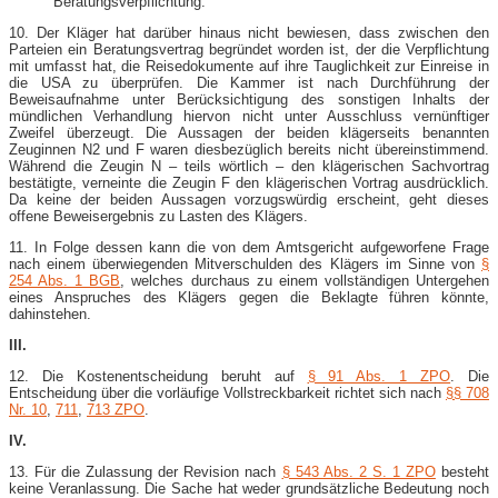
Beratungsverpflichtung.
10. Der Kläger hat darüber hinaus nicht bewiesen, dass zwischen den
Parteien ein Beratungsvertrag begründet worden ist, der die Verpflichtung
mit umfasst hat, die Reisedokumente auf ihre Tauglichkeit zur Einreise in
die USA zu überprüfen. Die Kammer ist nach Durchführung der
Beweisaufnahme unter Berücksichtigung des sonstigen Inhalts der
mündlichen Verhandlung hiervon nicht unter Ausschluss vernünftiger
Zweifel überzeugt. Die Aussagen der beiden klägerseits benannten
Zeuginnen N2 und F waren diesbezüglich bereits nicht übereinstimmend.
Während die Zeugin N – teils wörtlich – den klägerischen Sachvortrag
bestätigte, verneinte die Zeugin F den klägerischen Vortrag ausdrücklich.
Da keine der beiden Aussagen vorzugswürdig erscheint, geht dieses
offene Beweisergebnis zu Lasten des Klägers.
11. In Folge dessen kann die von dem Amtsgericht aufgeworfene Frage
nach einem überwiegenden Mitverschulden des Klägers im Sinne von
§
254 Abs. 1 BGB
, welches durchaus zu einem vollständigen Untergehen
eines Anspruches des Klägers gegen die Beklagte führen könnte,
dahinstehen.
III.
12. Die Kostenentscheidung beruht auf
§ 91 Abs. 1 ZPO
. Die
Entscheidung über die vorläufige Vollstreckbarkeit richtet sich nach
§§ 708
Nr. 10
,
711
,
713 ZPO
.
IV.
13. Für die Zulassung der Revision nach
§ 543 Abs. 2 S. 1 ZPO
besteht
keine Veranlassung. Die Sache hat weder grundsätzliche Bedeutung noch