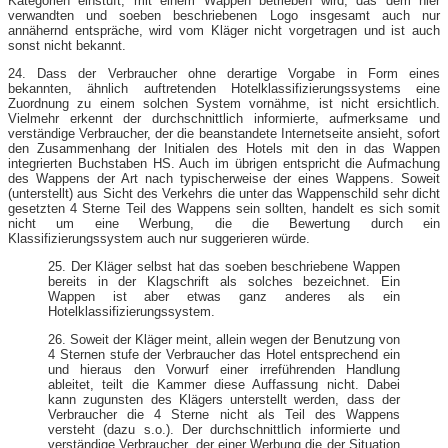
Kategorien einstuft, mit einem Wappen betrieben wird, das dem hier
verwandten und soeben beschriebenen Logo insgesamt auch nur
annähernd entspräche, wird vom Kläger nicht vorgetragen und ist auch
sonst nicht bekannt.
24. Dass der Verbraucher ohne derartige Vorgabe in Form eines
bekannten, ähnlich auftretenden Hotelklassifizierungssystems eine
Zuordnung zu einem solchen System vornähme, ist nicht ersichtlich.
Vielmehr erkennt der durchschnittlich informierte, aufmerksame und
verständige Verbraucher, der die beanstandete Internetseite ansieht, sofort
den Zusammenhang der Initialen des Hotels mit den in das Wappen
integrierten Buchstaben HS. Auch im übrigen entspricht die Aufmachung
des Wappens der Art nach typischerweise der eines Wappens. Soweit
(unterstellt) aus Sicht des Verkehrs die unter das Wappenschild sehr dicht
gesetzten 4 Sterne Teil des Wappens sein sollten, handelt es sich somit
nicht um eine Werbung, die die Bewertung durch ein
Klassifizierungssystem auch nur suggerieren würde.
25. Der Kläger selbst hat das soeben beschriebene Wappen
bereits in der Klagschrift als solches bezeichnet. Ein
Wappen ist aber etwas ganz anderes als ein
Hotelklassifizierungssystem.
26. Soweit der Kläger meint, allein wegen der Benutzung von
4 Sternen stufe der Verbraucher das Hotel entsprechend ein
und hieraus den Vorwurf einer irreführenden Handlung
ableitet, teilt die Kammer diese Auffassung nicht. Dabei
kann zugunsten des Klägers unterstellt werden, dass der
Verbraucher die 4 Sterne nicht als Teil des Wappens
versteht (dazu s.o.). Der durchschnittlich informierte und
verständige Verbraucher, der einer Werbung die der Situation