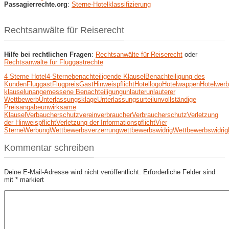
Passagierrechte.org
:
Sterne-Hotelklassifizierung
Rechtsanwälte für Reiserecht
Hilfe bei rechtlichen Fragen
:
Rechtsanwälte für Reiserecht
oder
Rechtsanwälte für Fluggastrechte
4 Sterne Hotel
4-Sterne
benachteiligende Klausel
Benachteiligung des
Kunden
Fluggast
Flugpreis
Gast
Hinweispflicht
Hotellogo
Hotelwappen
Hotelwer
klausel
unangemessene Benachteiligung
unlauter
unlauterer
Wettbewerb
Unterlassungsklage
Unterlassungsurteil
unvollständige
Preisangabe
unwirksame
Klausel
Verbaucherschutzverein
verbraucher
Verbraucherschutz
Verletzung
der Hinweispflicht
Verletzung der Informationspflicht
Vier
Sterne
Werbung
Wettbewerbsverzerrung
wettbewerbswidrig
Wettbewerbswidrig
Kommentar schreiben
Deine E-Mail-Adresse wird nicht veröffentlicht.
Erforderliche Felder sind
mit
*
markiert