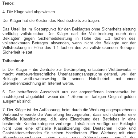
Tenor:
4. Die Klage wird abgewiesen.
Der Kläger hat die Kosten des Rechtsstreits zu tragen.
Das Urteil ist im Kostenpunkt für den Beklagten ohne Sicherheitsleistung
vorläufig vollstreckbar. Der Kläger darf die Vollstreckung durch den
Beklagten gegen Sicherheitsleistung in Höhe des 1,1 fachen des
vollstreckbaren Betrages abwenden, wenn nicht der Beklagte vor der
Vollstreckung in Höhe des 1,1 fachen des zu vollstreckenden Betrages
Sicherheit leistet.
Tatbestand:
5. Der Kläger – die Zentrale zur Bekämpfung unlauteren Wettbewerbs –
macht wettbewerbsrechtliche Unterlassungsansprüche geltend, weil der
Beklagte wettbewerbswidrig für seinen Hotelbetrieb mit einer
Sternekennzeichnung im Internet werbe.
6. Der betreffende Ausschnitt aus der angegriffenen Internetseite ist
nachfolgend abgebildet, wobei die 4 Sterne im farbigen Original golden
ausgemalt sind:
7. Der Kläger ist der Auffassung, beim durch die Werbung angesprochenen
Verbraucher werde die Vorstellung hervorgerufen, dass sich dahinter eine
offizielle Klassifizierung, d.h. eine Einordnung des Betriebes in eine
bestimmte Komfortkategorie verberge. Tatsächlich verfüge der Beklagte
nicht über eine offizielle Klassifizierung des Deutschen Hotel- und
Gaststättenverbandes für seinen Hotelbetrieb. Eine Werbung mit einer
Sternekennzeichnung, ohne dass eine Gütesicherung gemäß der