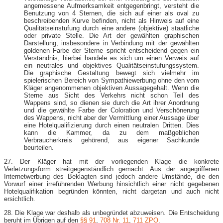
angemessene Aufmerksamkeit entgegenbringt, versteht die
Benutzung von 4 Sternen, die sich auf einer als oval zu
beschreibenden Kurve befinden, nicht als Hinweis auf eine
Qualitätseinstufung durch eine andere (objektive) staatliche
oder private Stelle. Die Art der gewählten graphischen
Darstellung, insbesondere in Verbindung mit der gewählten
goldenen Farbe der Sterne spricht entscheidend gegen ein
Verständnis, hierbei handele es sich um einen Verweis auf
ein neutrales und objektives Qualitätseinstufungssystem.
Die graphische Gestaltung bewegt sich vielmehr im
spielerischen Bereich von Sympathiewerbung ohne den vom
Kläger angenommenen objektiven Aussagegehalt. Wenn die
Sterne aus Sicht des Verkehrs nicht schon Teil des
Wappens sind, so dienen sie durch die Art ihrer Anordnung
und die gewählte Farbe der Coloration und Verschönerung
des Wappens, nicht aber der Vermittlung einer Aussage über
eine Hotelqualifizierung durch einen neutralen Dritten. Dies
kann die Kammer, da zu dem maßgeblichen
Verbraucherkreis gehörend, aus eigener Sachkunde
beurteilen.
27. Der Kläger hat mit der vorliegenden Klage die konkrete
Verletzungsform streitgegenständlich gemacht. Aus der angegriffenen
Internetwerbung des Beklagten sind jedoch andere Umstände, die den
Vorwurf einer irreführenden Werbung hinsichtlich einer nicht gegebenen
Hotelqualifikation begründen könnten, nicht dargetan und auch nicht
ersichtlich.
28. Die Klage war deshalb als unbegründet abzuweisen. Die Entscheidung
beruht im Übrigen auf den
§§ 91
,
708 Nr. 11
,
711 ZPO
.