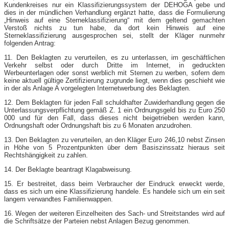
Kundenkreises nur ein Klassifizierungssystem der DEHOGA gebe und
dies in der mündlichen Verhandlung ergänzt hatte, dass die Formulierung
„Hinweis auf eine Sterneklassifizierung“ mit dem geltend gemachten
Verstoß nichts zu tun habe, da dort kein Hinweis auf eine
Sterneklassifizierung ausgesprochen sei, stellt der Kläger nunmehr
folgenden Antrag:
11. Den Beklagten zu verurteilen, es zu unterlassen, im geschäftlichen
Verkehr selbst oder durch Dritte im Internet, in gedruckten
Werbeunterlagen oder sonst werblich mit Sternen zu werben, sofern dem
keine aktuell gültige Zertifizierung zugrunde liegt, wenn dies geschieht wie
in der als Anlage A vorgelegten Internetwerbung des Beklagten.
12. Dem Beklagten für jeden Fall schuldhafter Zuwiderhandlung gegen die
Unterlassungsverpflichtung gemäß Z. 1 ein Ordnungsgeld bis zu Euro 250
000 und für den Fall, dass dieses nicht beigetrieben werden kann,
Ordnungshaft oder Ordnungshaft bis zu 6 Monaten anzudrohen.
13. Den Beklagten zu verurteilen, an den Kläger Euro 246,10 nebst Zinsen
in Höhe von 5 Prozentpunkten über dem Basiszinssatz hieraus seit
Rechtshängigkeit zu zahlen.
14. Der Beklagte beantragt Klagabweisung.
15. Er bestreitet, dass beim Verbraucher der Eindruck erweckt werde,
dass es sich um eine Klassifizierung handele. Es handele sich um ein seit
langem verwandtes Familienwappen.
16. Wegen der weiteren Einzelheiten des Sach- und Streitstandes wird auf
die Schriftsätze der Parteien nebst Anlagen Bezug genommen.