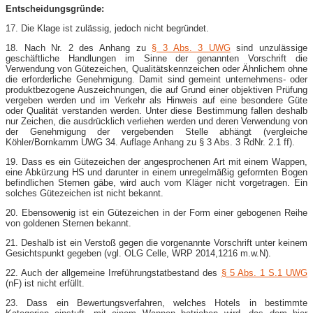
Entscheidungsgründe:
17. Die Klage ist zulässig, jedoch nicht begründet.
18. Nach Nr. 2 des Anhang zu
§ 3 Abs. 3 UWG
sind unzulässige
geschäftliche Handlungen im Sinne der genannten Vorschrift die
Verwendung von Gütezeichen, Qualitätskennzeichen oder Ähnlichem ohne
die erforderliche Genehmigung. Damit sind gemeint unternehmens- oder
produktbezogene Auszeichnungen, die auf Grund einer objektiven Prüfung
vergeben werden und im Verkehr als Hinweis auf eine besondere Güte
oder Qualität verstanden werden. Unter diese Bestimmung fallen deshalb
nur Zeichen, die ausdrücklich verliehen werden und deren Verwendung von
der Genehmigung der vergebenden Stelle abhängt (vergleiche
Köhler/Bornkamm UWG 34. Auflage Anhang zu § 3 Abs. 3 RdNr. 2.1 ff).
19. Dass es ein Gütezeichen der angesprochenen Art mit einem Wappen,
eine Abkürzung HS und darunter in einem unregelmäßig geformten Bogen
befindlichen Sternen gäbe, wird auch vom Kläger nicht vorgetragen. Ein
solches Gütezeichen ist nicht bekannt.
20. Ebensowenig ist ein Gütezeichen in der Form einer gebogenen Reihe
von goldenen Sternen bekannt.
21. Deshalb ist ein Verstoß gegen die vorgenannte Vorschrift unter keinem
Gesichtspunkt gegeben (vgl. OLG Celle, WRP 2014,1216 m.w.N).
22. Auch der allgemeine Irreführungstatbestand des
§ 5 Abs. 1 S.1 UWG
(nF) ist nicht erfüllt.
23. Dass ein Bewertungsverfahren, welches Hotels in bestimmte