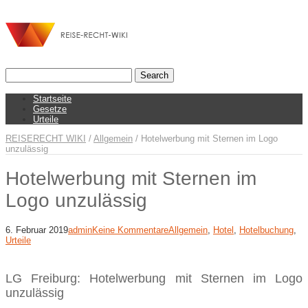
Startseite
Gesetze
Urteile
REISERECHT WIKI
/
Allgemein
/
Hotelwerbung mit Sternen im Logo
unzulässig
Hotelwerbung mit Sternen im
Logo unzulässig
6. Februar 2019
admin
Keine Kommentare
Allgemein
,
Hotel
,
Hotelbuchung
,
Urteile
LG Freiburg: Hotelwerbung mit Sternen im Logo
unzulässig