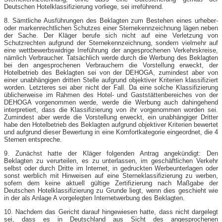
Deutschen Hotelklassifizierung vorliege, sei irreführend.
8. Sämtliche Ausführungen des Beklagten zum Bestehen eines urheber-
oder markenrechtlichen Schutzes einer Sternekennzeichnung lägen neben
der Sache. Der Kläger berufe sich nicht auf eine Verletzung von
Schutzrechten aufgrund der Sternekennzeichnung, sondern vielmehr auf
eine wettbewerbswidrige Irreführung der angesprochenen Verkehrskreise,
nämlich Verbraucher. Tatsächlich werde durch die Werbung des Beklagten
bei den angesprochenen Verbrauchern die Vorstellung erweckt, der
Hotelbetrieb des Beklagten sei von der DEHOGA, zumindest aber von
einer unabhängigen dritten Stelle aufgrund objektiver Kriterien klassifiziert
worden. Letzteres sei aber nicht der Fall. Da eine solche Klassifizierung
üblicherweise im Rahmen des Hotel- und Gaststättenbereiches von der
DEHOGA vorgenommen werde, werde die Werbung auch dahingehend
interpretiert, dass die Klassifizierung von ihr vorgenommen worden sei.
Zumindest aber werde die Vorstellung erweckt, ein unabhängiger Dritter
habe den Hotelbetrieb des Beklagten aufgrund objektiver Kriterien bewertet
und aufgrund dieser Bewertung in eine Komfortkategorie eingeordnet, die 4
Sternen entspreche.
9. Zunächst hatte der Kläger folgenden Antrag angekündigt: Den
Beklagten zu verurteilen, es zu unterlassen, im geschäftlichen Verkehr
selbst oder durch Dritte im Internet, in gedruckten Werbeunterlagen oder
sonst werblich mit Hinweisen auf eine Sterneklassifizierung zu werben,
sofern dem keine aktuell gültige Zertifizierung nach Maßgabe der
Deutschen Hotelklassifizierung zu Grunde liegt, wenn dies geschieht wie
in der als Anlage A vorgelegten Internetwerbung des Beklagten.
10. Nachdem das Gericht darauf hingewiesen hatte, dass nicht dargelegt
sei, dass es in Deutschland aus Sicht des angesprochenen