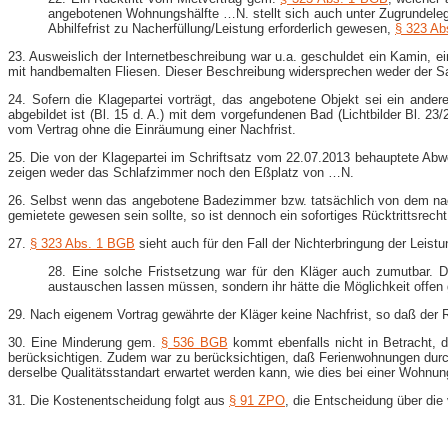
angebotenen Wohnungshälfte …N. stellt sich auch unter Zugrundelegu
Abhilfefrist zu Nacherfüllung/Leistung erforderlich gewesen,
§ 323 Ab
23. Ausweislich der Internetbeschreibung war u.a. geschuldet ein Kamin
mit handbemalten Fliesen. Dieser Beschreibung widersprechen weder der Sac
24. Sofern die Klagepartei vorträgt, das angebotene Objekt sei ein and
abgebildet ist (Bl. 15 d. A.) mit dem vorgefundenen Bad (Lichtbilder Bl. 23/
vom Vertrag ohne die Einräumung einer Nachfrist.
25. Die von der Klagepartei im Schriftsatz vom 22.07.2013 behauptete Ab
zeigen weder das Schlafzimmer noch den Eßplatz von …N.
26. Selbst wenn das angebotene Badezimmer bzw. tatsächlich von dem nac
gemietete gewesen sein sollte, so ist dennoch ein sofortiges Rücktrittsrecht 
27.
§ 323 Abs. 1 BGB
sieht auch für den Fall der Nichterbringung der Leist
28. Eine solche Fristsetzung war für den Kläger auch zumutbar. D
austauschen lassen müssen, sondern ihr hätte die Möglichkeit offen 
29. Nach eigenem Vortrag gewährte der Kläger keine Nachfrist, so daß der R
30. Eine Minderung gem.
§ 536 BGB
kommt ebenfalls nicht in Betracht, d
berücksichtigen. Zudem war zu berücksichtigen, daß Ferienwohnungen durc
derselbe Qualitätsstandart erwartet werden kann, wie dies bei einer Wohnung
31. Die Kostenentscheidung folgt aus
§ 91 ZPO
, die Entscheidung über die 