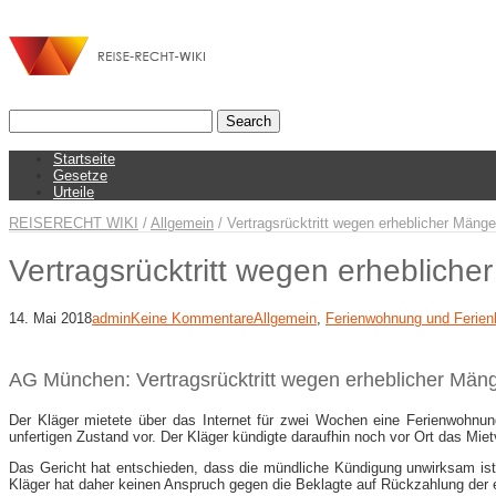
Startseite
Gesetze
Urteile
REISERECHT WIKI
/
Allgemein
/
Vertragsrücktritt wegen erheblicher Mäng
Vertragsrücktritt wegen erheblich
14. Mai 2018
admin
Keine Kommentare
Allgemein
,
Ferienwohnung und Ferie
AG München: Vertragsrücktritt wegen erheblicher Män
Der Kläger mietete über das Internet für zwei Wochen eine Ferienwohnun
unfertigen Zustand vor. Der Kläger kündigte daraufhin noch vor Ort das Mietv
Das Gericht hat entschieden, dass die mündliche Kündigung unwirksam ist. 
Kläger hat daher keinen Anspruch gegen die Beklagte auf Rückzahlung der e