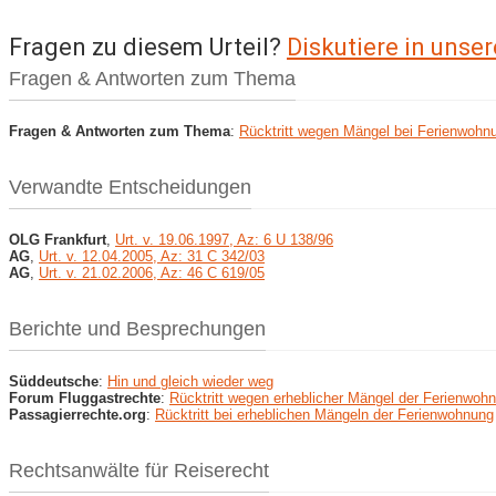
Fragen zu diesem Urteil?
Diskutiere in uns
Fragen & Antworten zum Thema
Fragen & Antworten zum Thema
:
Rücktritt wegen Mängel bei Ferienwohn
Verwandte Entscheidungen
OLG Frankfurt
,
Urt. v. 19.06.1997, Az: 6 U 138/96
AG
,
Urt. v. 12.04.2005, Az: 31 C 342/03
AG
,
Urt. v. 21.02.2006, Az: 46 C 619/05
Berichte und Besprechungen
Süddeutsche
:
Hin und gleich wieder weg
Forum Fluggastrechte
:
Rücktritt wegen erheblicher Mängel der Ferienwoh
Passagierrechte.org
:
Rücktritt bei erheblichen Mängeln der Ferienwohnung
Rechtsanwälte für Reiserecht