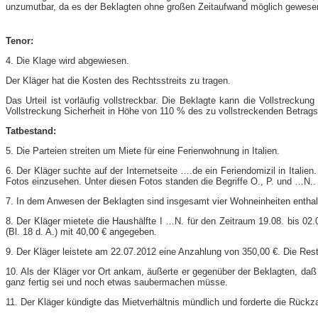
unzumutbar, da es der Beklagten ohne großen Zeitaufwand möglich gewesen w
Tenor:
4. Die Klage wird abgewiesen.
Der Kläger hat die Kosten des Rechtsstreits zu tragen.
Das Urteil ist vorläufig vollstreckbar. Die Beklagte kann die Vollstreck
Vollstreckung Sicherheit in Höhe von 110 % des zu vollstreckenden Betrags 
Tatbestand:
5. Die Parteien streiten um Miete für eine Ferienwohnung in Italien.
6. Der Kläger suchte auf der Internetseite ….de ein Feriendomizil in Italie
Fotos einzusehen. Unter diesen Fotos standen die Begriffe O., P. und …N..
7. In dem Anwesen der Beklagten sind insgesamt vier Wohneinheiten entha
8. Der Kläger mietete die Haushälfte I …N. für den Zeitraum 19.08. bis 0
(Bl. 18 d. A.) mit 40,00 € angegeben.
9. Der Kläger leistete am 22.07.2012 eine Anzahlung von 350,00 €. Die Rest
10. Als der Kläger vor Ort ankam, äußerte er gegenüber der Beklagten, da
ganz fertig sei und noch etwas saubermachen müsse.
11. Der Kläger kündigte das Mietverhältnis mündlich und forderte die Rückza