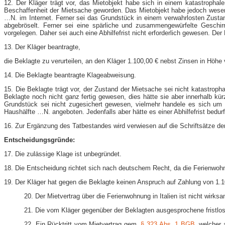
12. Der Kläger trägt vor, das Mietobjekt habe sich in einem katastrophal
Beschaffenheit der Mietsache geworden. Das Mietobjekt habe jedoch wese
…N. im Internet. Ferner sei das Grundstück in einem verwahrlosten Zusta
abgebröselt. Ferner sei eine spärliche und zusammengewürfelte Geschi
vorgelegen. Daher sei auch eine Abhilfefrist nicht erforderlich gewesen. Der
13. Der Kläger beantragte,
die Beklagte zu verurteilen, an den Kläger 1.100,00 € nebst Zinsen in Höh
14. Die Beklagte beantragte Klageabweisung.
15. Die Beklagte trägt vor, der Zustand der Mietsache sei nicht katastro
Beklagte noch nicht ganz fertig gewesen, dies hätte sie aber innerhalb kü
Grundstück sei nicht zugesichert gewesen, vielmehr handele es sich um
Haushälfte …N. angeboten. Jedenfalls aber hätte es einer Abhilfefrist bedurf
16. Zur Ergänzung des Tatbestandes wird verwiesen auf die Schriftsätze der
Entscheidungsgründe:
17. Die zulässige Klage ist unbegründet.
18. Die Entscheidung richtet sich nach deutschem Recht, da die Ferienwohn
19. Der Kläger hat gegen die Beklagte keinen Anspruch auf Zahlung von 1.
20. Der Mietvertrag über die Ferienwohnung in Italien ist nicht wirk
21. Die vom Kläger gegenüber der Beklagten ausgesprochene fristlo
22. Ein Rücktritt vom Mietvertrag gem.
§ 323 Abs. 1 BGB
, welcher 