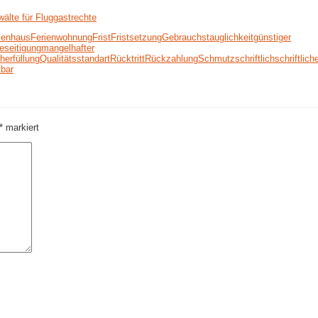
älte für Fluggastrechte
ienhaus
Ferienwohnung
Frist
Fristsetzung
Gebrauchstauglichkeit
günstiger
eseitigung
mangelhafter
herfüllung
Qualitätsstandart
Rücktritt
Rückzahlung
Schmutz
schriftlich
schriftlic
bar
*
markiert