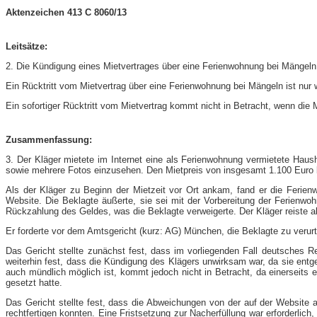
Aktenzeichen 413 C 8060/13
Leitsätze:
2. Die Kündigung eines Mietvertrages über eine Ferienwohnung bei Mängeln is
Ein Rücktritt vom Mietvertrag über eine Ferienwohnung bei Mängeln ist nur
Ein sofortiger Rücktritt vom Mietvertrag kommt nicht in Betracht, wenn die
Zusammenfassung:
3. Der Kläger mietete im Internet eine als Ferienwohnung vermietete Haush
sowie mehrere Fotos einzusehen. Den Mietpreis von insgesamt 1.100 Euro b
Als der Kläger zu Beginn der Mietzeit vor Ort ankam, fand er die Ferien
Website. Die Beklagte äußerte, sie sei mit der Vorbereitung der Ferienw
Rückzahlung des Geldes, was die Beklagte verweigerte. Der Kläger reiste a
Er forderte vor dem Amtsgericht (kurz: AG) München, die Beklagte zu verurt
Das Gericht stellte zunächst fest, dass im vorliegenden Fall deutsches 
weiterhin fest, dass die Kündigung des Klägers unwirksam war, da sie ent
auch mündlich möglich ist, kommt jedoch nicht in Betracht, da einerseits 
gesetzt hatte.
Das Gericht stellte fest, dass die Abweichungen von der auf der Website
rechtfertigen konnten. Eine Fristsetzung zur Nacherfüllung war erforderlic