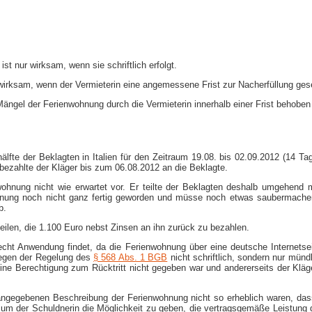
t nur wirksam, wenn sie schriftlich erfolgt.
 wirksam, wenn der Vermieterin eine angemessene Frist zur Nacherfüllung ges
 Mängel der Ferienwohnung durch die Vermieterin innerhalb einer Frist behob
älfte der Beklagten in Italien für den Zeitraum 19.08. bis 02.09.2012 (14 T
ezahlte der Kläger bis zum 06.08.2012 an die Beklagte.
wohnung nicht wie erwartet vor. Er teilte der Beklagten deshalb umgehend 
ohnung noch nicht ganz fertig geworden und müsse noch etwas saubermachen.
b.
eilen, die 1.100 Euro nebst Zinsen an ihn zurück zu bezahlen.
Recht Anwendung findet, da die Ferienwohnung über eine deutsche Internetse
gegen der Regelung des
§ 568 Abs. 1 BGB
nicht schriftlich, sondern nur münd
eine Berechtigung zum Rücktritt nicht gegeben war und andererseits der Kläg
 angegebenen Beschreibung der Ferienwohnung nicht so erheblich waren, das
h, um der Schuldnerin die Möglichkeit zu geben, die vertragsgemäße Leistung 