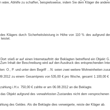
äre, Abhilfe zu schaffen, beispielsweise, indem Sie dem Kläger die andere 
ung des Klägers durch Sicherheitsleistung in Höhe von 110 % des aufgrund de
leistet.
n. Dort stieß er auf einen Internetauftritt der Beklagten betreffend ein Objek
 Zum Inhalt der Beschreibung wird auf den Ausdruck des entsprechenden Inter
lten: O., P. und unter dem Begriff …N. seien zwei weitere Wohneinheiten zu
2.09.2012 zu einem Gesamtpreis von 535,00 € pro Woche, gesamt 1.100,00 € in
zahlung i.H.v. 750,00 € zahlte er am 06.08.2012 an die Beklagte.
ß das Objekt aufgrund des verwahrlosten Zustandes nicht dem versprochenen 
hlung des Geldes. Als die Beklagte dies verweigerte, reiste der Kläger ab.