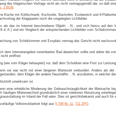
ng des klägerischen Vortrags nicht als nicht vertragsgemäß dar, so daß eine
s. 1 BGB
.
, eine Küche mit Kühlschrank, Kochzeile, Backofen, Essbereich und 4-​Plat
hvortrag der Klagepartei noch die vorgelegten Lichtbilder.
eres als das im Internet beschriebene Objekt …N., und sich hierzu auf den
24 d. A.) und ein Vergleich der entsprechenden Lichtbilder vom Schlafzimmer/Es
weichung von Schlafzimmer und Essplatz vermag das Gericht nicht nachzuvol
h dem Internetangebot vereinbarten Bad abweichen sollte und daher die von
nicht eröffnet.
ung (wie vom Kläger behauptet) vor, daß dem Schuldner eine Frist zur Leistung
enn sie war nicht mit einer längeren Wartezeit verbunden. Anders als de
gestanden, dem Kläger die andere Haushälfte …N. anzubieten, in welcher die 
ücktritt unwirksam ist.
enn eine erhebliche Minderung der Gebrauchstauglichkeit der Mietsache lieg
h häufigen Mieterwechsel grundsätzlich einer stärkeren Abnutzung unterlieg
sausstattung im Inland der Fall wäre. Dies ist gerichtsbekannt und auch für 
vorläufige Vollstreckbarkeit folgt aus
§ 708 Nr. 11
,
711 ZPO
.