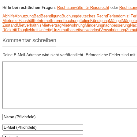
Hilfe bei rechtlichen Fragen
:
Rechtsanwälte für Reiserecht
oder
Rechtsanw
Abhilfe
Abnutzung
Bad
Beendigung
Buchung
deutsches Recht
Feriendomizil
Fer
Mietpreis
Haushälfte
Internet
Internetbuchung
Italien
Kündigung
Mängel
Mängelb
Zustand
Mietverhältnis
Mietvertrag
Mietwohnung
Minderung
nachbesserung
Nac
Rücktritt
Tauglichkeit
Unfertig
Unzumutbarkeit
verwahrlost
Verwahrlosung
Zumut
Kommentar schreiben
Deine E-Mail-Adresse wird nicht veröffentlicht.
Erforderliche Felder sind mit