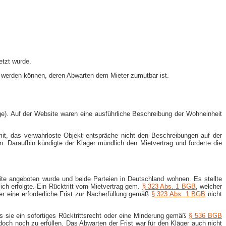
etzt wurde.
en werden können, deren Abwarten dem Mieter zumutbar ist.
age). Auf der Website waren eine ausführliche Beschreibung der Wohneinheit
mit, das verwahrloste Objekt entspräche nicht den Beschreibungen auf der
 Daraufhin kündigte der Kläger mündlich den Mietvertrag und forderte die
ite angeboten wurde und beide Parteien in Deutschland wohnen. Es stellte
lich erfolgte. Ein Rücktritt vom Mietvertrag gem.
§ 323 Abs. 1 BGB
, welcher
er eine erforderliche Frist zur Nacherfüllung gemäß
§ 323 Abs. 1 BGB
nicht
s sie ein sofortiges Rücktrittsrecht oder eine Minderung gemäß
§ 536 BGB
doch noch zu erfüllen. Das Abwarten der Frist war für den Kläger auch nicht