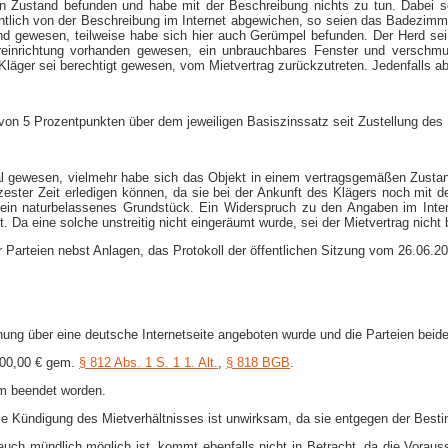
en Zustand befunden und habe mit der Beschreibung nichts zu tun. Dabei sei
ntlich von der Beschreibung im Internet abgewichen, so seien das Badezimm
nd gewesen, teilweise habe sich hier auch Gerümpel befunden. Der Herd sei
rreinrichtung vorhanden gewesen, ein unbrauchbares Fenster und verschm
 Kläger sei berechtigt gewesen, vom Mietvertrag zurückzutreten. Jedenfalls ab
e von 5 Prozentpunkten über dem jeweiligen Basiszinssatz seit Zustellung d
phal gewesen, vielmehr habe sich das Objekt in einem vertragsgemäßen Zustan
rzester Zeit erledigen können, da sie bei der Ankunft des Klägers noch mit d
 ein naturbelassenes Grundstück. Ein Widerspruch zu den Angaben im Inte
t. Da eine solche unstreitig nicht eingeräumt wurde, sei der Mietvertrag nicht
 Parteien nebst Anlagen, das Protokoll der öffentlichen Sitzung vom 26.06.2
ung über eine deutsche Internetseite angeboten wurde und die Parteien beid
100,00 € gem.
§ 812 Abs. 1 S. 1 1. Alt.
,
§ 818 BGB
.
sam beendet worden.
se Kündigung des Mietverhältnisses ist unwirksam, da sie entgegen der Be
auch mündlich möglich ist, kommt ebenfalls nicht in Betracht, da die Voraus