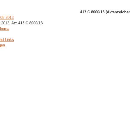
413 C 8060/13 (Aktenzeiche
.08.2013
8.2013, Az:
413 C 8060/13
Thema
nd Links
gen