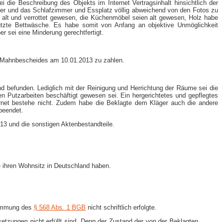
 die Beschreibung des Objekts im Internet Vertragsinhalt hinsichtlich der
er und das Schlafzimmer und Essplatz völlig abweichend von den Fotos zu
 alt und verrottet gewesen, die Küchenmöbel seien alt gewesen, Holz habe
utzte Bettwäsche. Es habe somit von Anfang an objektive Unmöglichkeit
er sei eine Minderung gerechtfertigt.
es Mahnbescheides am 10.01.2013 zu zahlen.
d befunden. Lediglich mit der Reinigung und Herrichtung der Räume sei die
en Putzarbeiten beschäftigt gewesen sei. Ein hergerichtetes und gepflegtes
rnet bestehe nicht. Zudem habe die Beklagte dem Kläger auch die andere
 beendet.
013 und die sonstigen Aktenbestandteile.
e ihren Wohnsitz in Deutschland haben.
stimmung des
§ 568 Abs. 1 BGB
nicht schriftlich erfolgte.
setzungen nicht erfüllt sind. Denn der Zustand der von der Beklagten