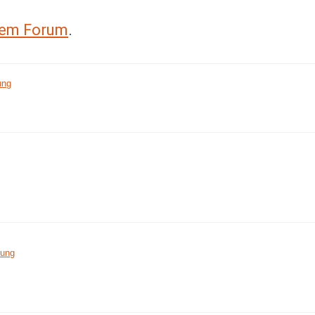
erem Forum
.
ung
nung