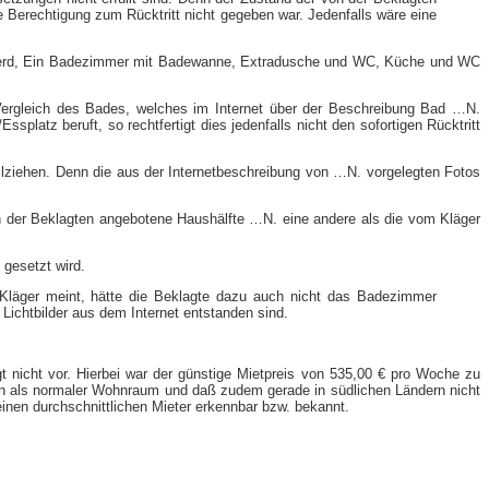
 Berechtigung zum Rücktritt nicht gegeben war. Jedenfalls wäre eine
tenherd, Ein Badezimmer mit Badewanne, Extradusche und WC, Küche und WC
 Vergleich des Bades, welches im Internet über der Beschreibung Bad …N.
splatz beruft, so rechtfertigt dies jedenfalls nicht den sofortigen Rücktritt
lziehen. Denn die aus der Internetbeschreibung von …N. vorgelegten Fotos
 der Beklagten angebotene Haushälfte …N. eine andere als die vom Kläger
 gesetzt wird.
r Kläger meint, hätte die Beklagte dazu auch nicht das Badezimmer
Lichtbilder aus dem Internet entstanden sind.
t nicht vor. Hierbei war der günstige Mietpreis von 535,00 € pro Woche zu
en als normaler Wohnraum und daß zudem gerade in südlichen Ländern nicht
einen durchschnittlichen Mieter erkennbar bzw. bekannt.