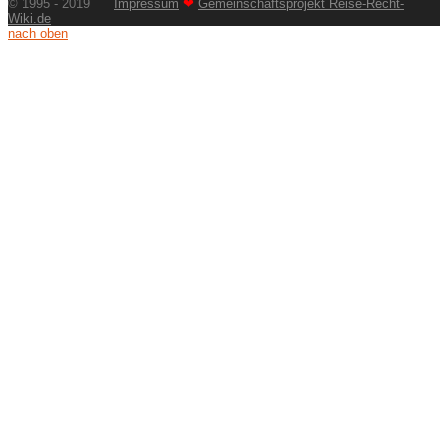
© 1995 - 2019
Impressum
❤
Gemeinschaftsprojekt Reise-Recht-
Wiki.de
nach oben