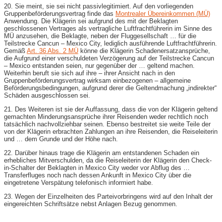
20. Sie meint, sie sei nicht passivlegitimiert. Auf den vorliegenden
Gruppenbeförderungsvertrag finde das
Montrealer Übereinkommen (MÜ)
Anwendung. Die Klägerin sei aufgrund des mit der Beklagten
geschlossenen Vertrages als vertragliche Luftfrachtführerin im Sinne des
MÜ anzusehen, die Beklagte, neben der Fluggesellschaft … für die
Teilstrecke Cancun – Mexico City, lediglich ausführende Luftfrachtführerin.
Gemäß
Art. 36 Abs. 2 MÜ
könne die Klägerin Schadenersatzansprüche,
die Aufgrund einer verschuldeten Verzögerung auf der Teilstrecke Cancun
– Mexico entstanden seien, nur gegenüber der … geltend machen.
Weiterhin beruft sie sich auf ihre – ihrer Ansicht nach in den
Gruppenbeförderungsvertrag wirksam einbezogenen – allgemeine
Beförderungsbedingungen, aufgrund derer die Geltendmachung „indirekter“
Schäden ausgeschlossen sei.
21. Des Weiteren ist sie der Auffassung, dass die von der Klägerin geltend
gemachten Minderungsansprüche ihrer Reisenden weder rechtlich noch
tatsächlich nachvollziehbar seinen. Ebenso bestreitet sie weite Teile der
von der Klägerin erbrachten Zahlungen an ihre Reisenden, die Reiseleiterin
und … dem Grunde und der Höhe nach.
22. Darüber hinaus trage die Klägerin am entstandenen Schaden ein
erhebliches Mitverschulden, da die Reiseleiterin der Klägerin den Check-
in-Schalter der Beklagten in Mexico City weder vor Abflug des …
Transferfluges noch nach dessen Ankunft in Mexico City über die
eingetretene Verspätung telefonisch informiert habe.
23. Wegen der Einzelheiten des Parteivorbringens wird auf den Inhalt der
eingereichten Schriftsätze nebst Anlagen Bezug genommen.