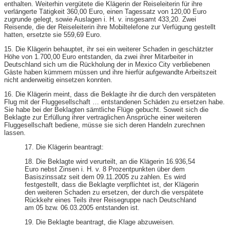
enthalten. Weiterhin vergütete die Klägerin der Reiseleiterin für ihre
verlängerte Tätigkeit 360,00 Euro, einen Tagessatz von 120,00 Euro
zugrunde gelegt, sowie Auslagen i. H. v. insgesamt 433,20. Zwei
Reisende, die der Reiseleiterin ihre Mobiltelefone zur Verfügung gestellt
hatten, ersetzte sie 559,69 Euro.
15. Die Klägerin behauptet, ihr sei ein weiterer Schaden in geschätzter
Höhe von 1.700,00 Euro entstanden, da zwei ihrer Mitarbeiter in
Deutschland sich um die Rückholung der in Mexico City verbliebenen
Gäste haben kümmern müssen und ihre hierfür aufgewandte Arbeitszeit
nicht anderweitig einsetzen konnten.
16. Die Klägerin meint, dass die Beklagte ihr die durch den verspäteten
Flug mit der Fluggesellschaft … entstandenen Schäden zu ersetzen habe.
Sie habe bei der Beklagten sämtliche Flüge gebucht. Soweit sich die
Beklagte zur Erfüllung ihrer vertraglichen Ansprüche einer weiteren
Fluggesellschaft bediene, müsse sie sich deren Handeln zurechnen
lassen.
17. Die Klägerin beantragt:
18. Die Beklagte wird verurteilt, an die Klägerin 16.936,54
Euro nebst Zinsen i. H. v. 8 Prozentpunkten über dem
Basiszinssatz seit dem 09.11.2005 zu zahlen. Es wird
festgestellt, dass die Beklagte verpflichtet ist, der Klägerin
den weiteren Schaden zu ersetzen, der durch die verspätete
Rückkehr eines Teils ihrer Reisegruppe nach Deutschland
am 05 bzw. 06.03.2005 entstanden ist.
19. Die Beklagte beantragt, die Klage abzuweisen.