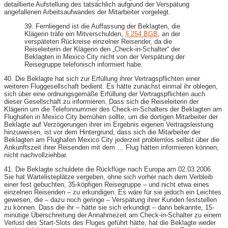
detaillierte Aufstellung des tatsächlich aufgrund der Verspätung
angefallenen Arbeitsaufwandes der Mitarbeiter vorgelegt.
39. Fernliegend ist die Auffassung der Beklagten, die
Klägerin träfe ein Mitverschulden,
§ 254 BGB
, an der
verspäteten Rückreise einzelner Reisender, da die
Reiseleiterin der Klägerin den „Check-in-Schalter“ der
Beklagten in Mexico City nicht von der Verspätung der
Reisegruppe telefonisch informiert habe.
40. Die Beklagte hat sich zur Erfüllung ihrer Vertragspflichten einer
weiteren Fluggesellschaft bedient. Es hätte zunächst einmal ihr oblegen,
sich über eine ordnungsgemäße Erfüllung der Vertragspflichten auch
dieser Gesellschaft zu informieren. Dass sich die Reiseleiterin der
Klägerin um die Telefonnummer des Check-in-Schalters der Beklagten am
Flughafen in Mexico City bemühen sollte, um die dortigen Mitarbeiter der
Beklagte auf Verzögerungen ihrer im Ergebnis eigenen Vertragsleistung
hinzuweisen, ist vor dem Hintergrund, dass sich die Mitarbeiter der
Beklagten am Flughafen Mexico City jederzeit problemlos selbst über die
Ankunftszeit ihrer Reisenden mit dem … Flug hätten informieren können,
nicht nachvollziehbar.
41. Die Beklagte schuldete die Rückflüge nach Europa am 02.03.2006.
Sie hat Wartelisteplätze vergeben, ohne sich vorher nach dem Verbleib
einer fest gebuchten, 35-köpfigen Reisegruppe – und nicht etwa eines
einzelnen Reisenden – zu erkundigen. Es wäre für sie jedoch ein Leichtes
gewesen, die – dazu noch geringe – Verspätung ihrer Kunden feststellen
zu können. Dass die ihr – hätte sie sich erkundigt – dann bekannte, 15-
minütige Überschreitung der Annahmezeit am Check-in-Schalter zu einem
Verlust des Start-Slots des Fluges geführt hätte, hat die Beklagte weder