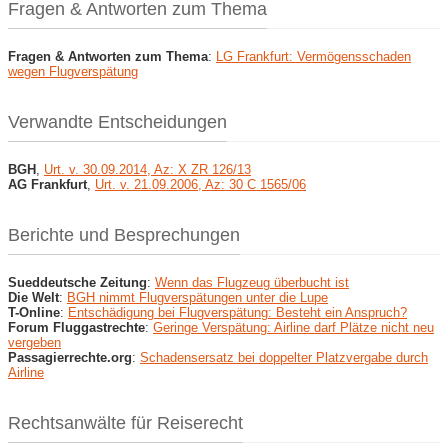
Fragen & Antworten zum Thema
Fragen & Antworten zum Thema
:
LG Frankfurt: Vermögensschaden
wegen Flugverspätung
Verwandte Entscheidungen
BGH
,
Urt. v. 30.09.2014, Az: X ZR 126/13
AG Frankfurt
,
Urt. v. 21.09.2006, Az: 30 C 1565/06
Berichte und Besprechungen
Sueddeutsche Zeitung
:
Wenn das Flugzeug überbucht ist
Die Welt
:
BGH nimmt Flugverspätungen unter die Lupe
T-Online
:
Entschädigung bei Flugverspätung: Besteht ein Anspruch?
Forum Fluggastrechte
:
Geringe Verspätung: Airline darf Plätze nicht neu
vergeben
Passagierrechte.org
:
Schadensersatz bei doppelter Platzvergabe durch
Airline
Rechtsanwälte für Reiserecht