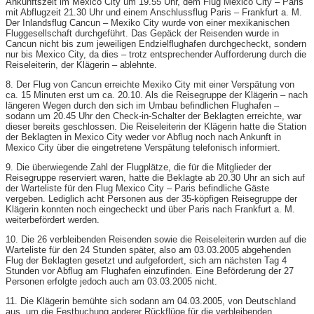
Ankunftszeit im Mexico City um 19.55 Uhr, dem Flug Mexico City – Paris
mit Abflugzeit 21.30 Uhr und einem Anschlussflug Paris – Frankfurt a. M.
Der Inlandsflug Cancun – Mexiko City wurde von einer mexikanischen
Fluggesellschaft durchgeführt. Das Gepäck der Reisenden wurde in
Cancun nicht bis zum jeweiligen Endzielflughafen durchgecheckt, sondern
nur bis Mexico City, da dies – trotz entsprechender Aufforderung durch die
Reiseleiterin, der Klägerin – ablehnte.
8. Der Flug von Cancun erreichte Mexiko City mit einer Verspätung von
ca. 15 Minuten erst um ca. 20.10. Als die Reisegruppe der Klägerin – nach
längeren Wegen durch den sich im Umbau befindlichen Flughafen –
sodann um 20.45 Uhr den Check-in-Schalter der Beklagten erreichte, war
dieser bereits geschlossen. Die Reiseleiterin der Klägerin hatte die Station
der Beklagten in Mexico City weder vor Abflug noch nach Ankunft in
Mexico City über die eingetretene Verspätung telefonisch informiert.
9. Die überwiegende Zahl der Flugplätze, die für die Mitglieder der
Reisegruppe reserviert waren, hatte die Beklagte ab 20.30 Uhr an sich auf
der Warteliste für den Flug Mexico City – Paris befindliche Gäste
vergeben. Lediglich acht Personen aus der 35-köpfigen Reisegruppe der
Klägerin konnten noch eingecheckt und über Paris nach Frankfurt a. M.
weiterbefördert werden.
10. Die 26 verbleibenden Reisenden sowie die Reiseleiterin wurden auf die
Warteliste für den 24 Stunden später, also am 03.03.2005 abgehenden
Flug der Beklagten gesetzt und aufgefordert, sich am nächsten Tag 4
Stunden vor Abflug am Flughafen einzufinden. Eine Beförderung der 27
Personen erfolgte jedoch auch am 03.03.2005 nicht.
11. Die Klägerin bemühte sich sodann am 04.03.2005, von Deutschland
aus, um die Festbuchung anderer Rückflüge für die verbleibenden