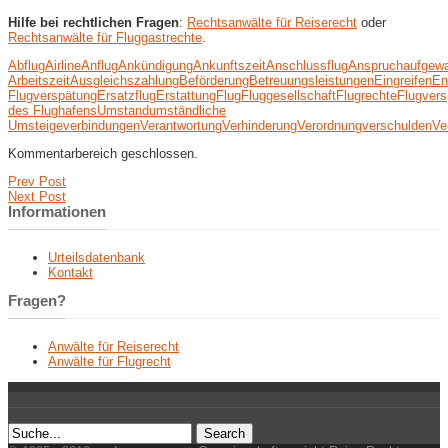
Hilfe bei rechtlichen Fragen
:
Rechtsanwälte für Reiserecht
oder
Rechtsanwälte für Fluggastrechte
.
Abflug
Airline
Anflug
Ankündigung
Ankunftszeit
Anschlussflug
Anspruch
aufgew
Arbeitszeit
Ausgleichszahlung
Beförderung
Betreuungsleistungen
Eingreifen
En
Flugverspätung
Ersatzflug
Erstattung
Flug
Fluggesellschaft
Flugrechte
Flugvers
des Flughafens
Umstand
umständliche
Umsteigeverbindungen
Verantwortung
Verhinderung
Verordnung
verschulden
Ve
Kommentarbereich geschlossen.
Prev Post
Next Post
Informationen
Urteilsdatenbank
Kontakt
Fragen?
Anwälte für Reiserecht
Anwälte für Flugrecht