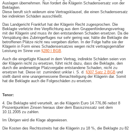
Auslagen übernehmen. Nun fordert die Klägerin Schadensersatz von der
Beklagten.
Diese beruft sich widerum eine Vertragsklausel, die einen Schadensersatz
bei indirekten Schäden ausschließt.
Das Landgericht Frankfurt hat der Klägerin Recht zugesprochen. Die
Beklagte verletzte ihre Verpflichtung aus dem Gruppenförderungsvertrag
mit der Klägerin und muss ihr den entstandenen Schaden ersetzen. Da die
Verspätung des Zubringerfluges nur sehr gering war, hätte die Beklagte die
betroffenen Plätze nicht neu vergeben dürfen. In der Folge hafte sie der
Klägerin in Form eines Schadensersatzes wegen nicht vertragsgemäßer
Leistung im Sinne von
§280 I BGB
.
Auch die eingefügte Klausel in dem Vertrag, indirekte Schäden seien von
der Klägerin nicht zu ersetzen, führt nicht dazu, dass die Beklagte, den
durch die anderweitige Platzvergabe entstandene Schaden, nicht zu
ersetzen hat. Diese ist zumindest unklar i. S. d.
§307 Satz 2 BGB
und
stellt damit eine unangemessene Benachteiligung der Klägerin dar. Somit
hat die Beklagte auch die Folgeschäden zu ersetzen.
Tenor:
4. Die Beklagte wird verurteilt, an die Klägerin Euro 14.776,86 nebst 8
Prozentpunkten Zinsen hieraus über dem Basiszinssatz seit dem
10.11.2005 zu zahlen.
Im Übrigen wird die Klage abgewiesen.
Die Kosten des Rechtsstreits hat die Klägerin zu 18 %, die Beklagte zu 82