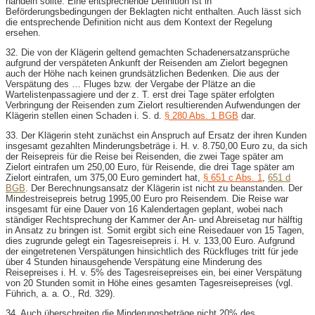
handeln sollte. Eine entsprechende Definition ist in
Beförderungsbedingungen der Beklagten nicht enthalten. Auch lässt sich
die entsprechende Definition nicht aus dem Kontext der Regelung
ersehen.
32. Die von der Klägerin geltend gemachten Schadenersatzansprüche
aufgrund der verspäteten Ankunft der Reisenden am Zielort begegnen
auch der Höhe nach keinen grundsätzlichen Bedenken. Die aus der
Verspätung des … Fluges bzw. der Vergabe der Plätze an die
Wartelistenpassagiere und der z. T. erst drei Tage später erfolgten
Verbringung der Reisenden zum Zielort resultierenden Aufwendungen der
Klägerin stellen einen Schaden i. S. d.
§ 280 Abs. 1 BGB
dar.
33. Der Klägerin steht zunächst ein Anspruch auf Ersatz der ihren Kunden
insgesamt gezahlten Minderungsbeträge i. H. v. 8.750,00 Euro zu, da sich
der Reisepreis für die Reise bei Reisenden, die zwei Tage später am
Zielort eintrafen um 250,00 Euro, für Reisende, die drei Tage später am
Zielort eintrafen, um 375,00 Euro gemindert hat,
§ 651 c Abs. 1
,
651 d
BGB
. Der Berechnungsansatz der Klägerin ist nicht zu beanstanden. Der
Mindestreisepreis betrug 1995,00 Euro pro Reisendem. Die Reise war
insgesamt für eine Dauer von 16 Kalendertagen geplant, wobei nach
ständiger Rechtsprechung der Kammer der An- und Abreisetag nur hälftig
in Ansatz zu bringen ist. Somit ergibt sich eine Reisedauer von 15 Tagen,
dies zugrunde gelegt ein Tagesreisepreis i. H. v. 133,00 Euro. Aufgrund
der eingetretenen Verspätungen hinsichtlich des Rückfluges tritt für jede
über 4 Stunden hinausgehende Verspätung eine Minderung des
Reisepreises i. H. v. 5% des Tagesreisepreises ein, bei einer Verspätung
von 20 Stunden somit in Höhe eines gesamten Tagesreisepreises (vgl.
Führich, a. a. O., Rd. 329).
34. Auch überschreiten die Minderungsbeträge nicht 20% des