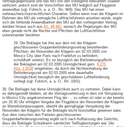
Vertragsgegenstand und das MÜ von den vorliegend relevanten Staaten
ratifiziert, jedoch sind die Vorschriften des MÜ lediglich auf Fluggäste
anwendbar (vgl. Führich, a. a. O., Rn. 969). Das MÜ hat einen
verbraucherschutzrechtlichen Charakter. Selbst wenn man die Klägerin im
Rahmen des MÜ als vertragliche Luftfrachtführerin ansehen würde, ergibt
sich die fehlende Anwendbarkeit des MÜ auf den vorliegenden Vertrag
darüber hinaus auch aus
Art. 48 MÜ
, wonach die Regelungen des MÜ
eben gerade nicht die Rechte und Pflichten der Luftfrachtführer
untereinander berühren.
29. Die Beklagte hat ihre aus dem mit der Klägerin
geschlossenen Gruppenbeförderungsvertrag bestehenden
Pflichten, die Reisenden der Klägerin am 02.03.2005 von
Mexico City über Paris nach Frankfurt zu befördern,
schuldhaft verletzt. Es ist bezüglich der Beförderungspflicht
der Beklagten am 02.03.2005 Unmöglichkeit gem.
§ 275
Abs. 1 BGB
eingetreten, da durch die Nichteinhaltung der
Beförderungszeit am 02.03.2005 eine dauerhafte
Unmöglichkeit bezüglich der geschuldeten Luftbeförderung
vorliegt (vgl. Führich, a. a. O., Rn. 1001).
30. Die Beklagte hat diese Unmöglichkeit auch zu vertreten. Dabei kann
es dahingestellt bleiben, ob die Vertragsverletzung in dem mit Verspätung
in Mexico City angekommenen Flug der … zu sehen ist oder in der bereits
um 20.30 Uhr erfolgten Vergabe der Flugplätze der Reisenden der Klägerin
an Wartelistenpassagiere, obwohl die geringfügige Verspätung der
Reisenden der Klägerin für die Beklagte leicht feststellbar gewesen wäre.
Aus dem zwischen den Parteien geschlossenen
Gruppenbeförderungsvertrag ergibt sich nach Auffassung des Gerichts,
dass die Beklagte Schuldnerin sämtlicher Teilflugleistungen war. Der