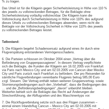
% zu tragen.
Das Urteil ist für die Klägerin gegen Sicherheitsleistung in Höhe von 110 %
des jeweils zu vollstreckenden Betrages, für die Beklagte ohne
Sicherheitsleistung vorläufig vollstreckbar. Die Klägerin kann die
Vollstreckung durch Sicherheitsleistung in Höhe von 110% des aufgrund
dieses Urteils zu vollstreckenden Betrages abwenden, wenn nicht die
Beklagte vor der Vollstreckung Sicherheit in Höhe von 110% des jeweils
zu vollstreckenden Betrages leistet.
Tatbestand:
5. Die Klägerin begehrt Schadensersatz aufgrund eines ihr durch eine
Flugverspätung entstandenen Vermögensschadens.
6. Die Parteien schlossen im Oktober 2004 einen „Vertrag über die
Beförderung von Gruppenpassagieren“. In diesem Vertrag verpflichtete
sich die Beklagte, die Kunden der Klägerin am 16.02.2005 von Frankfurt
via Paris nach Mexico City und am 02.03.2005 von Cancun über Mexiko
City und Paris zurück nach Frankfurt zu befördern. Der pro Reisenden für
sämtliche Flugverbindungen vereinbarte Flugpreis betrug 585,00 Euro
zzgl. Steuern. Der Vertrag enthält neben weiteren Gruppenvertrag- sowie
Stornierungsbedingungen auch den „Vorbehalt“, dass die Bedingungen des
… und die „Beförderungsbedingungen“ „davon“ unberührt bleiben.
Weiterhin behielt sich die Beklagte das Recht auf Änderungen der
Streckenführung, der Abflugzeiten und des Maschinentyps vor.
7. Die Rückflugverbindung setzte sich aus drei Flügen zusammen –
einmal einem Inlandsflug Cancun – Mexico City am 02.03.2005 mit