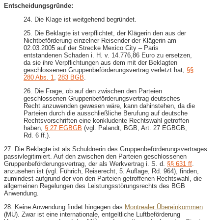
Entscheidungsgründe:
24. Die Klage ist weitgehend begründet.
25. Die Beklagte ist verpflichtet, der Klägerin den aus der
Nichtbeförderung einzelner Reisender der Klägerin am
02.03.2005 auf der Strecke Mexico City – Paris
entstandenen Schaden i. H. v. 14.776,86 Euro zu ersetzen,
da sie ihre Verpflichtungen aus dem mit der Beklagten
geschlossenen Gruppenbeförderungsvertrag verletzt hat,
§§
280 Abs. 1
,
283 BGB
.
26. Die Frage, ob auf den zwischen den Parteien
geschlossenen Gruppenbeförderungsvertrag deutsches
Recht anzuwenden gewesen wäre, kann dahinstehen, da die
Parteien durch die ausschließliche Berufung auf deutsche
Rechtsvorschriften eine konkludente Rechtswahl getroffen
haben,
§ 27 EGBGB
(vgl. Palandt, BGB, Art. 27 EGBGB,
Rd. 6 ff.).
27. Die Beklagte ist als Schuldnerin des Gruppenbeförderungsvertrages
passivlegitimiert. Auf den zwischen den Parteien geschlossenen
Gruppenbeförderungsvertrag, der als Werkvertrag i. S. d.
§§ 631 ff
.
anzusehen ist (vgl. Führich, Reiserecht, 5. Auflage, Rd. 964), finden,
zumindest aufgrund der von den Parteien getroffenen Rechtswahl, die
allgemeinen Regelungen des Leistungsstörungsrechts des BGB
Anwendung.
28. Keine Anwendung findet hingegen das
Montrealer Übereinkommen
(MÜ). Zwar ist eine internationale, entgeltliche Luftbeförderung