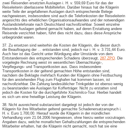
zwei Reisenden ersetzten Auslagen i. H. v. 559,69 Euro für das der
Reiseleiterin überlassene Mobiltelefon. Darüber hinaus hat die Klägerin
weite Teile der angefallenen Auslagen durch entsprechende Belege
nachgewiesen, insbesondere sind auch die Telefonkosten der Reiseleiterin
angesichts des erheblichen Organisationsaufwandes und der notwendigen
Auslandstelefonate nach Deutschland nachvollziehbar. Soweit einzelne
Reisende Auslagen geltend gemacht haben, auf deren Erstattung andere
Reisende verzichtet haben, führt dies nicht dazu, dass diese Ansprüche
unbegründet waren.
37. Zu ersetzen sind weiterhin die Kosten der Klägerin, die dieser durch
die Beauftragung der … entstanden sind, jedoch nur i. H. v. 3.731,44 Euro.
Auch hier ist das Gericht unter Würdigung aller Umstände von dem
Entstandensein des entsprechenden Schadens überzeugt,
287 ZPO
. Die
vorgelegte Rechnung weist im wesentlichen Übernachtungs-,
Verpflegungs- und Transportkosten aus. Dass insbesondere
Transportkosten in der geltend gemachten Höhe entstanden sind,
nachdem die Beklagte mehrfach Kunden der Klägerin ohne Festbuchung
für den anstehenden Flug zum Flughafen hat kommen lassen, ist
nachvollziehbar. Die Zahlung landesüblicher Trinkgelder ist ebenso wenig
zu beanstanden wie Auslagen für Kofferträger. Nicht zu erstatten sind
jedoch die Kosten für die durchgeführte Xochimilco-Tour. Hierbei handelt
es sich um eine freiwillige Leistung der Klägerin.
38. Nicht ausreichend substanziiert dargelegt ist jedoch der von der
Klägerin für ihre Mitarbeiter geltend gemachte Schadenersatzanspruch i.
H. v. Euro 1.700,00. Hierauf wurde die Klägerin in der mündlichen
Verhandlung vom 21.04.2006 hingewiesen, ohne hierzu weiter vorzutragen.
Angaben dazu, welche monatlichen Gehaltszahlungen die entsprechenden
Mitarbeiter erhalten, hat die Klägerin nicht gemacht, noch hat sie eine