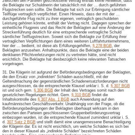
zwischen den Parteien geschlossene Vertrag enthält keine Hinweise, dass
die Beklagte nur Schuldnerin der tatsächlich mit der … durch geführten
Flugstrecken sein sollte. Die Beklagte hat sich zur Erbringung sämtlicher
Teilflüge vertraglich verpflichtet. Einen Hinweis, dass der mit der …
durchgeführte Flug nicht zu ihrer eigenen, vertraglich geschuldeten
Leistung gehören könnte, enthält der Vertrag nicht. Dagegen sprechen der
einheitliche Flugpreis und das Recht der Beklagten auf eine Änderung der
Streckenführung deutlich für eine entsprechende vertragliche Schuld
sämtlicher Teilflugstrecken. Soweit sich die Beklagte zur Erfüllung ihrer
vertraglichen Verpflichtungen dann eines weiteren Luftfahrtunternehmens,
hier der … bedient, ist diese als Erfüllungsgehilfen,
§ 278 BGB
, der
Beklagten anzusehen. Anhaltspunkte, dass die Beklagte eine der beiden
denkbaren Pflichtverletzungen nicht zu vertreten hätte, sind nicht
ersichtlich. Die Beklagte hat diesbezüglich keine relevanten Tatsachen
vorgetragen.
31. Die Klägerin ist aufgrund der Beförderungsbedingungen der Beklagten,
die den Ersatz von „indirekten“ Schäden ausschließt, mit der
Geltendmachung der gegenständlichen Schadenersatzforderungen nicht
ausgeschlossen, da die entsprechende Klausel unklar i. S. d.
§ 307 BGB
ist und sich gem.
§ 306 BGB
der Inhalt des Vertrages somit nach den
gesetzlichen Regelungen richtet. Gem.
§ 310 BGB
findet die
Inhaltskontrolle des
§ 307 Abs. 1 BGB
auch Anwendung auf den
kaufmännischen Geschäftsverkehr. Unabhängig von der Frage, ob die
Beförderungsbedingungen der Beklagten überhaupt wirksam in den
zwischen den Parteien geschlossenen Gruppenbeförderungsvertrag
einbezogen wurden, ist die entsprechende Klausel zumindest unklar i. S.
d.
307 Satz 2 BGB
und stellt damit eine unangemessene Benachteiligung
der Klägerin dar. Es ist nicht ersichtlich, um welche Schäden es sich bei
den in dieser Klausel als „indirekte Schäden“ bezeichneten Schäden