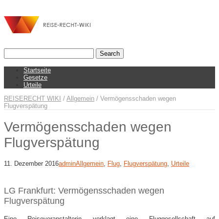
Startseite
Gesetze
Urteile
REISERECHT WIKI
/
Allgemein
/
Vermögensschaden wegen
Flugverspätung
Vermögensschaden wegen
Flugverspätung
11. Dezember 2016
admin
Allgemein
,
Flug
,
Flugverspätung
,
Urteile
LG Frankfurt: Vermögensschaden wegen
Flugverspätung
Eine Reiseveranstalterin verklagt eine Fluggesellschaft auf