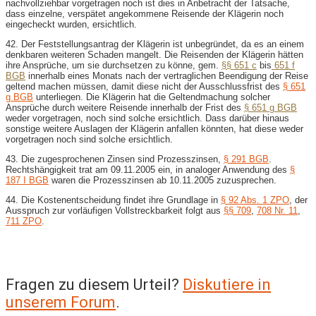
nachvollziehbar vorgetragen noch ist dies in Anbetracht der Tatsache,
dass einzelne, verspätet angekommene Reisende der Klägerin noch
eingecheckt wurden, ersichtlich.
42. Der Feststellungsantrag der Klägerin ist unbegründet, da es an einem
denkbaren weiteren Schaden mangelt. Die Reisenden der Klägerin hätten
ihre Ansprüche, um sie durchsetzen zu könne, gem.
§§ 651 c
bis
651 f
BGB
innerhalb eines Monats nach der vertraglichen Beendigung der Reise
geltend machen müssen, damit diese nicht der Ausschlussfrist des
§ 651
g BGB
unterliegen. Die Klägerin hat die Geltendmachung solcher
Ansprüche durch weitere Reisende innerhalb der Frist des
§ 651 g BGB
weder vorgetragen, noch sind solche ersichtlich. Dass darüber hinaus
sonstige weitere Auslagen der Klägerin anfallen könnten, hat diese weder
vorgetragen noch sind solche ersichtlich.
43. Die zugesprochenen Zinsen sind Prozesszinsen,
§ 291 BGB
.
Rechtshängigkeit trat am 09.11.2005 ein, in analoger Anwendung des
§
187 I BGB
waren die Prozesszinsen ab 10.11.2005 zuzusprechen.
44. Die Kostenentscheidung findet ihre Grundlage in
§ 92 Abs. 1 ZPO
, der
Ausspruch zur vorläufigen Vollstreckbarkeit folgt aus
§§ 709
,
708 Nr. 11
,
711 ZPO
.
Fragen zu diesem Urteil?
Diskutiere in
unserem Forum
.