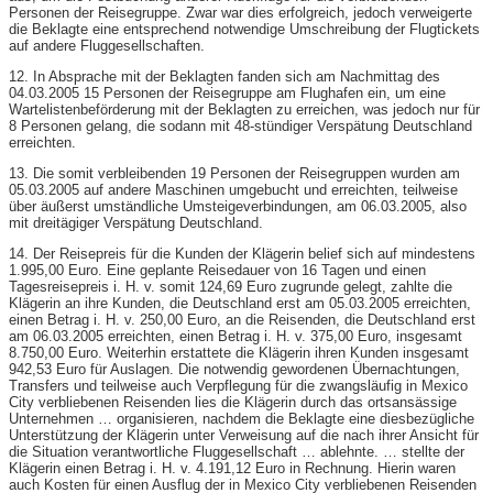
Personen der Reisegruppe. Zwar war dies erfolgreich, jedoch verweigerte
die Beklagte eine entsprechend notwendige Umschreibung der Flugtickets
auf andere Fluggesellschaften.
12. In Absprache mit der Beklagten fanden sich am Nachmittag des
04.03.2005 15 Personen der Reisegruppe am Flughafen ein, um eine
Wartelistenbeförderung mit der Beklagten zu erreichen, was jedoch nur für
8 Personen gelang, die sodann mit 48-stündiger Verspätung Deutschland
erreichten.
13. Die somit verbleibenden 19 Personen der Reisegruppen wurden am
05.03.2005 auf andere Maschinen umgebucht und erreichten, teilweise
über äußerst umständliche Umsteigeverbindungen, am 06.03.2005, also
mit dreitägiger Verspätung Deutschland.
14. Der Reisepreis für die Kunden der Klägerin belief sich auf mindestens
1.995,00 Euro. Eine geplante Reisedauer von 16 Tagen und einen
Tagesreisepreis i. H. v. somit 124,69 Euro zugrunde gelegt, zahlte die
Klägerin an ihre Kunden, die Deutschland erst am 05.03.2005 erreichten,
einen Betrag i. H. v. 250,00 Euro, an die Reisenden, die Deutschland erst
am 06.03.2005 erreichten, einen Betrag i. H. v. 375,00 Euro, insgesamt
8.750,00 Euro. Weiterhin erstattete die Klägerin ihren Kunden insgesamt
942,53 Euro für Auslagen. Die notwendig gewordenen Übernachtungen,
Transfers und teilweise auch Verpflegung für die zwangsläufig in Mexico
City verbliebenen Reisenden lies die Klägerin durch das ortsansässige
Unternehmen … organisieren, nachdem die Beklagte eine diesbezügliche
Unterstützung der Klägerin unter Verweisung auf die nach ihrer Ansicht für
die Situation verantwortliche Fluggesellschaft … ablehnte. … stellte der
Klägerin einen Betrag i. H. v. 4.191,12 Euro in Rechnung. Hierin waren
auch Kosten für einen Ausflug der in Mexico City verbliebenen Reisenden