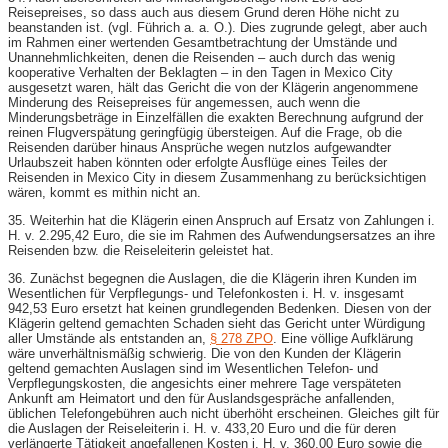
Reisepreises, so dass auch aus diesem Grund deren Höhe nicht zu
beanstanden ist. (vgl. Führich a. a. O.). Dies zugrunde gelegt, aber auch
im Rahmen einer wertenden Gesamtbetrachtung der Umstände und
Unannehmlichkeiten, denen die Reisenden – auch durch das wenig
kooperative Verhalten der Beklagten – in den Tagen in Mexico City
ausgesetzt waren, hält das Gericht die von der Klägerin angenommene
Minderung des Reisepreises für angemessen, auch wenn die
Minderungsbeträge in Einzelfällen die exakten Berechnung aufgrund der
reinen Flugverspätung geringfügig übersteigen. Auf die Frage, ob die
Reisenden darüber hinaus Ansprüche wegen nutzlos aufgewandter
Urlaubszeit haben könnten oder erfolgte Ausflüge eines Teiles der
Reisenden in Mexico City in diesem Zusammenhang zu berücksichtigen
wären, kommt es mithin nicht an.
35. Weiterhin hat die Klägerin einen Anspruch auf Ersatz von Zahlungen i.
H. v. 2.295,42 Euro, die sie im Rahmen des Aufwendungsersatzes an ihre
Reisenden bzw. die Reiseleiterin geleistet hat.
36. Zunächst begegnen die Auslagen, die die Klägerin ihren Kunden im
Wesentlichen für Verpflegungs- und Telefonkosten i. H. v. insgesamt
942,53 Euro ersetzt hat keinen grundlegenden Bedenken. Diesen von der
Klägerin geltend gemachten Schaden sieht das Gericht unter Würdigung
aller Umstände als entstanden an,
§ 278 ZPO
. Eine völlige Aufklärung
wäre unverhältnismäßig schwierig. Die von den Kunden der Klägerin
geltend gemachten Auslagen sind im Wesentlichen Telefon- und
Verpflegungskosten, die angesichts einer mehrere Tage verspäteten
Ankunft am Heimatort und den für Auslandsgespräche anfallenden,
üblichen Telefongebühren auch nicht überhöht erscheinen. Gleiches gilt für
die Auslagen der Reiseleiterin i. H. v. 433,20 Euro und die für deren
verlängerte Tätigkeit angefallenen Kosten i. H. v. 360,00 Euro sowie die