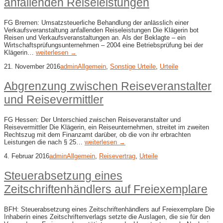
anfallenden Reiseleistungen
FG Bremen: Umsatzsteuerliche Behandlung der anlässlich einer
Verkaufsveranstaltung anfallenden Reiseleistungen Die Klägerin bot
Reisen und Verkaufsveranstaltungen an. Als der Beklagte – ein
Wirtschaftsprüfungsunternehmen – 2004 eine Betriebsprüfung bei der
Klägerin…
weiterlesen →
21. November 2016
admin
Allgemein
,
Sonstige Urteile
,
Urteile
Abgrenzung zwischen Reiseveranstalter
und Reisevermittler
FG Hessen: Der Unterschied zwischen Reiseveranstalter und
Reisevermittler Die Klägerin, ein Reiseunternehmen, streitet im zweiten
Rechtszug mit dem Finanzamt darüber, ob die von ihr erbrachten
Leistungen die nach § 25…
weiterlesen →
4. Februar 2016
admin
Allgemein
,
Reisevertrag
,
Urteile
Steuerabsetzung eines
Zeitschriftenhändlers auf Freiexemplare
BFH: Steuerabsetzung eines Zeitschriftenhändlers auf Freiexemplare Die
Inhaberin eines Zeitschriftenverlags setzte die Auslagen, die sie für den