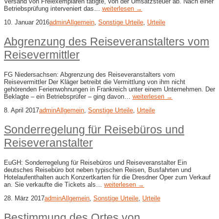
Versand von Freiexemplaren tätigte, von der Umsatzsteuer ab. Nach einer
Betriebsprüfung interveniert das…
weiterlesen →
10. Januar 2016
admin
Allgemein
,
Sonstige Urteile
,
Urteile
Abgrenzung des Reiseveranstalters vom
Reisevermittler
FG Niedersachsen: Abgrenzung des Reiseveranstalters vom
Reisevermittler Der Kläger betreibt die Vermittlung von ihm nicht
gehörenden Ferienwohnungen in Frankreich unter einem Unternehmen. Der
Beklagte – ein Betriebsprüfer – ging davon…
weiterlesen →
8. April 2017
admin
Allgemein
,
Sonstige Urteile
,
Urteile
Sonderregelung für Reisebüros und
Reiseveranstalter
EuGH: Sonderregelung für Reisebüros und Reiseveranstalter Ein
deutsches Reisebüro bot neben typischen Reisen, Busfahrten und
Hotelaufenthalten auch Konzertkarten für die Dresdner Oper zum Verkauf
an. Sie verkaufte die Tickets als…
weiterlesen →
28. März 2017
admin
Allgemein
,
Sonstige Urteile
,
Urteile
Bestimmung des Ortes von