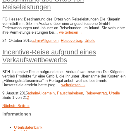
Reiseleistungen
FG Hessen: Bestimmung des Ortes von Reiseleistungen Die Klägerin
vermittelt mit Sitz im Ausland über eine angeschlossene GmbH
Ferienwohnungen und -häuser an Reisekunden im Inland. Sie verbuchte
ihre Vermietungsleistungen bei…
weiterlesen →
24. Oktober 2015
admin
Allgemein
,
Reisevertrag
,
Urteile
Incentive-Reise aufgrund eines
Verkaufswettbewerbs
BFH: Incentive-Reise aufgrund eines Verkaufswettbewerbs Die Klägerin
vertrieb Produkte für eine GmbH, die ihr unter Übernahme der Kosten ein
„Führungskräfteseminar“ in Portugal anbot, weil sie bestimmte
Umsatzziele erreicht hatte (sog.…
weiterlesen →
9. August 2015
admin
Allgemein
,
Pauschalreisen
,
Reisevertrag
,
Urteile
Seite 1 von 2
1
2
Nächste Seite »
Informationen
Urteilsdatenbank