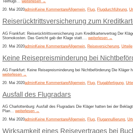
Teilflugs…
weiterlesen →
20. Mai 2020
admin
Keine Kommentare
Allgemein
,
Flug
,
Flugdurchführung
,
Ur
Reiserücktrittsversicherung zum Kreditkar
AG Frankfurt: Reiserücktrittsversicherung zum Kreditkartenvertrag Der Kläge
Stornokosten. Das Gericht gab der Klage statt.…
weiterlesen →
20. Mai 2020
admin
Keine Kommentare
Allgemein
,
Reiseversicherung
,
Urteile
Keine Reisepreisminderung bei Nichtbefö
AG Frankfurt: Keine Reisepreisminderung bei Nichtbeförderung Die Kläger 
weiterlesen →
20. Mai 2020
admin
Keine Kommentare
Allgemein
,
Flug
,
Flugabfertigung
,
Urte
Ausfall des Flugradars
AG Charlottenburg: Ausfall des Flugradars Die Kläger hatten bei der Beklag
Plan…
weiterlesen →
20. Mai 2020
admin
Keine Kommentare
Allgemein
,
Flug
,
Flugannullierung
,
Urt
Wirksamkeit eines Reisevertrages bei Buch