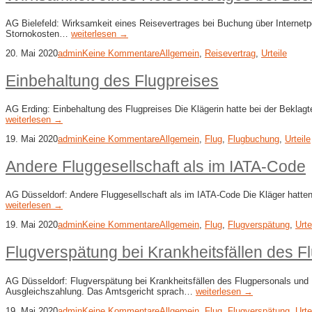
AG Bielefeld: Wirksamkeit eines Reisevertrages bei Buchung über Internetpor
Stornokosten…
weiterlesen →
20. Mai 2020
admin
Keine Kommentare
Allgemein
,
Reisevertrag
,
Urteile
Einbehaltung des Flugpreises
AG Erding: Einbehaltung des Flugpreises Die Klägerin hatte bei der Beklag
weiterlesen →
19. Mai 2020
admin
Keine Kommentare
Allgemein
,
Flug
,
Flugbuchung
,
Urteile
Andere Fluggesellschaft als im IATA-Code
AG Düsseldorf: Andere Fluggesellschaft als im IATA-Code Die Kläger hatte
weiterlesen →
19. Mai 2020
admin
Keine Kommentare
Allgemein
,
Flug
,
Flugverspätung
,
Urte
Flugverspätung bei Krankheitsfällen des F
AG Düsseldorf: Flugverspätung bei Krankheitsfällen des Flugpersonals und 
Ausgleichszahlung. Das Amtsgericht sprach…
weiterlesen →
19. Mai 2020
admin
Keine Kommentare
Allgemein
,
Flug
,
Flugverspätung
,
Urte