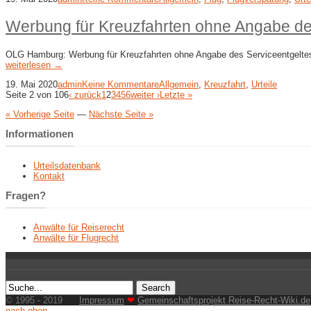
Werbung für Kreuzfahrten ohne Angabe de
OLG Hamburg: Werbung für Kreuzfahrten ohne Angabe des Serviceentgeltes 
weiterlesen →
19. Mai 2020
admin
Keine Kommentare
Allgemein
,
Kreuzfahrt
,
Urteile
Seite 2 von 106
‹ zurück
1
2
3
4
5
6
weiter ›
Letzte »
« Vorherige Seite
—
Nächste Seite »
Informationen
Urteilsdatenbank
Kontakt
Fragen?
Anwälte für Reiserecht
Anwälte für Flugrecht
© 1995 - 2019
Impressum
❤
Gemeinschaftsprojekt Reise-Recht-Wiki.de
nach oben