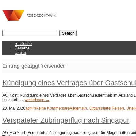
Startseite
Gesetze
Urteile
Eintrag getaggt ‘reisender’
Kündigung eines Vertrages über Gastschul
AG Köln: Kündigung eines Vertrages über Gastschulaufenthalt im Ausland Di
geleistete…
weiterlesen →
20. Mai 2020
admin
Keine Kommentare
Allgemein
,
Organisierte Reisen
,
Urteil
Verspäteter Zubringerflug nach Singapur
AG Frankfurt: Verspäteter Zubringerflug nach Singapur Die Kläger hatten b