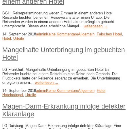
einem anderen Hotel
BGH: Reisepreisminderung wegen Zimmer in einem anderen Hotel
Reisende buchten bei einem Reiseveranstalter einen Urlaub. Die
Reisenden wurden in einem anderen Hotel als ursprünglich gebucht
untergebracht. Dieses wies erhebliche Mängel…
weiterlesen →
14. September 2018
admin
Keine Kommentare
Allgemein
,
Falsches Hotel
,
Hotel
,
Urteile
Mangelhafte Unterbringung im gebuchten
Hotel
LG Frankfurt: Mangelhafte Unterbringung im gebuchten Hotel Ein
Reisender buchte bei einem Reisebüro eine Reise nach Grenada. Die
Flugtickets hatte der Reisende separat zu erwerben. Die Unterbringung
erfolgte in einem…
weiterlesen →
14. September 2018
admin
Keine Kommentare
Allgemein
,
Hotel
,
Hotelmängel
,
Urteile
Magen-Darm-Erkrankung infolge defekter
Kläranlage
LG Duisburg: Magen-Darm-Erkrankung infolge defekter Kläranlage Eine