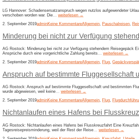
LG Hannover: Schadensersatzanspruch wegen nutzlos aufgewendeter Urlaubze
verschoben worden war. Die…
weiterlesen →
2. September 2019
admin
Keine Kommentare
Allgemein
,
Pauschalreisen
,
Rei
Minderung bei nicht zur Verfügung stehe
AG Rostock: Minderung bei nicht zur Verfügung stehendem Reisegepäck Eine
Ansprüche durch eine vorgerichtliche Zahlung bereits…
weiterlesen →
2. September 2019
admin
Keine Kommentare
Allgemein
,
Flug
,
Gepäckverspä
Anspruch auf bestimmte Fluggesellschaft 
AG Rostock: Anspruch auf bestimmte Fluggesellschaft und bestimmten Flugzeu
wurde abgewiesen, weil keine…
weiterlesen →
2. September 2019
admin
Keine Kommentare
Allgemein
,
Flug
,
Flugdurchführ
Nichtanlaufen eines Hafens bei Flusskreuz
AG Rostock: Nichtanlaufen eines Hafens bei Flusskreuzfahrt Eine Kreuzfahrtr
Tagesreisepreisminderung, weil der Rest der Reise…
weiterlesen →
2. September 2019
admin
Keine Kommentare
Allgemein
,
Kreuzfahrt
,
Urteile