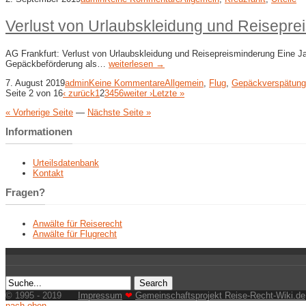
Verlust von Urlaubskleidung und Reisepre
AG Frankfurt: Verlust von Urlaubskleidung und Reisepreisminderung Eine Jam
Gepäckbeförderung als…
weiterlesen →
7. August 2019
admin
Keine Kommentare
Allgemein
,
Flug
,
Gepäckverspätung
Seite 2 von 16
‹ zurück
1
2
3
4
5
6
weiter ›
Letzte »
« Vorherige Seite
—
Nächste Seite »
Informationen
Urteilsdatenbank
Kontakt
Fragen?
Anwälte für Reiserecht
Anwälte für Flugrecht
© 1995 - 2019
Impressum
❤
Gemeinschaftsprojekt Reise-Recht-Wiki.de
nach oben