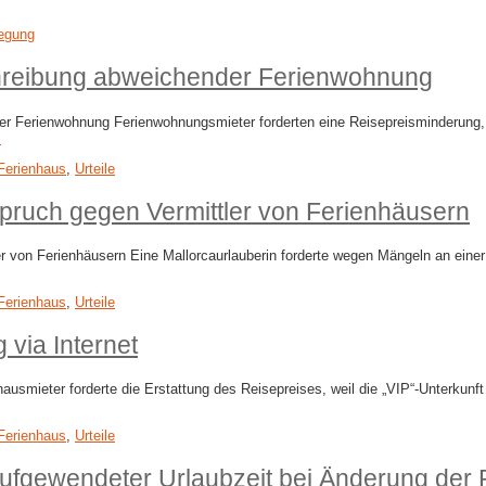
legung
chreibung abweichender Ferienwohnung
 Ferienwohnung Ferienwohnungsmieter forderten eine Reisepreisminderung, w
→
Ferienhaus
,
Urteile
ruch gegen Vermittler von Ferienhäusern
 von Ferienhäusern Eine Mallorcaurlauberin forderte wegen Mängeln an einer 
Ferienhaus
,
Urteile
 via Internet
hausmieter forderte die Erstattung des Reisepreises, weil die „VIP“-Unterkun
Ferienhaus
,
Urteile
fgewendeter Urlaubzeit bei Änderung der 