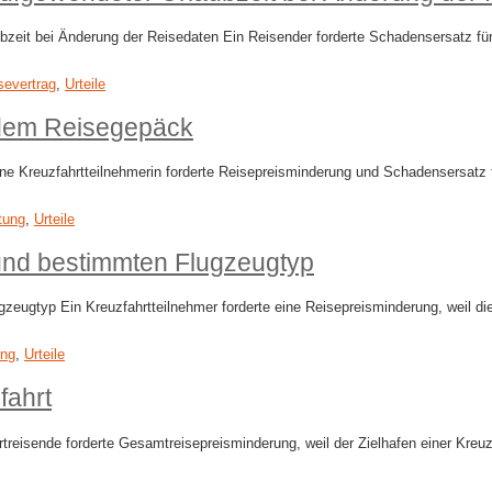
it bei Änderung der Reisedaten Ein Reisender forderte Schadensersatz für 
severtrag
,
Urteile
ndem Reisegepäck
 Kreuzfahrtteilnehmerin forderte Reisepreisminderung und Schadensersatz f
tung
,
Urteile
und bestimmten Flugzeugtyp
gtyp Ein Kreuzfahrtteilnehmer forderte eine Reisepreisminderung, weil die An
ung
,
Urteile
fahrt
eisende forderte Gesamtreisepreisminderung, weil der Zielhafen einer Kreuzfa