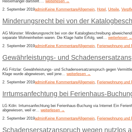
Reisemangel darstellt.…
weiterlesen →
2. September 2019
admin
Keine Kommentare
Allgemein
,
Hotel
,
Urteile
,
Verpf
Minderungsrecht bei von der Katalogbes
AG Münster: Minderungsrecht bei von der Katalogbeschreibung abweichender
separate Wohneinheiten waren. Die Klage hatte Erfolg, weil…
weiterlesen 
2. September 2019
admin
Keine Kommentare
Allgemein
,
Ferienwohnung und 
Gewährleistungs- und Schadensersatzansp
AG Fritzlar: Gewährleistungs- und Schadensersatzanspruch gegen Vermittler
Klage wurde abgewiesen, weil jene…
weiterlesen →
2. September 2019
admin
Keine Kommentare
Allgemein
,
Ferienwohnung und 
Irrtumsanfechtung bei Ferienhaus-​Buchung
LG Köln: Irrtumsanfechtung bei Ferienhaus-​Buchung via Internet Ein Ferien
abgewiesen, weil er…
weiterlesen →
2. September 2019
admin
Keine Kommentare
Allgemein
,
Ferienwohnung und 
Schadensersatzanspruch wegen nutzlos au