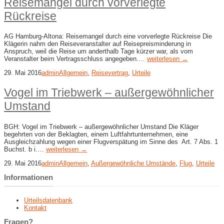
Reisemangel durch vorverlegte
Rückreise
AG Hamburg-Altona: Reisemangel durch eine vorverlegte Rückreise Die
Klägerin nahm den Reiseveranstalter auf Reisepreisminderung in
Anspruch, weil die Reise um anderthalb Tage kürzer war, als vom
Veranstalter beim Vertragsschluss angegeben.…
weiterlesen →
29. Mai 2016
admin
Allgemein
,
Reisevertrag
,
Urteile
Vogel im Triebwerk – außergewöhnlicher
Umstand
BGH: Vogel im Triebwerk – außergewöhnlicher Umstand Die Kläger
begehrten von der Beklagten, einem Luftfahrtunternehmen, eine
Ausgleichzahlung wegen einer Flugverspätung im Sinne des Art. 7 Abs. 1
Buchst. b i.…
weiterlesen →
29. Mai 2016
admin
Allgemein
,
Außergewöhnliche Umstände
,
Flug
,
Urteile
Informationen
Urteilsdatenbank
Kontakt
Fragen?