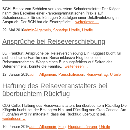
BGH: Ersatz von Schäden vor konkretem Schadenseintritt Der Kläger
nahm den Betreiber einer krankengymnastischen Praxis auf
Schadensersatz für die künftigen Spätfolgen einer Unfallverletzung in
Anspruch. Der BGH hat die Ersatzpflicht…
weiterlesen →
29. Mai 2016
admin
Allgemein
,
Sonstige Urteile
,
Urteile
Ansprüche bei Reiseverschiebung
LG Frankfurt: Ansprüche bei Reiseverschiebung Ein Fluggast bucht für
sich und seine Familie eine Reise inklusive Flug bei einem
Reiseunternehmen. Wegen eines Buchungsfehlers auf Seiten des
Unternehmens, konnte die Familie…
weiterlesen →
12. Januar 2016
admin
Allgemein
,
Pauschalreisen
,
Reisevertrag
,
Urteile
Haftung des Reiseveranstalters bei
überbuchtem Rückflug
OLG Celle: Haftung des Reiseveranstalters bei überbuchtem Rückflug Die
Klägerin bucht bei der Beklagten Hin- und Rückflug von Gran Canaria. Am
Flughafen wird ihr mitgeteilt, dass der Rückflug überbucht sei…
weiterlesen →
10. Januar 2016
admin
Allgemein
,
Flug
,
Flugdurchführung
,
Urteile