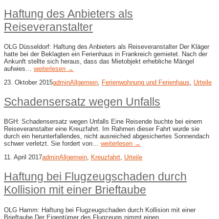
Haftung des Anbieters als
Reiseveranstalter
OLG Düsseldorf: Haftung des Anbieters als Reiseveranstalter Der Kläger
hatte bei der Beklagten ein Ferienhaus in Frankreich gemietet. Nach der
Ankunft stellte sich heraus, dass das Mietobjekt erhebliche Mängel
aufwies…
weiterlesen →
23. Oktober 2015
admin
Allgemein
,
Ferienwohnung und Ferienhaus
,
Urteile
Schadensersatz wegen Unfalls
BGH: Schadensersatz wegen Unfalls Eine Reisende buchte bei einem
Reiseveranstalter eine Kreuzfahrt. Im Rahmen dieser Fahrt wurde sie
durch ein herunterfallendes, nicht ausreiched abgesichertes Sonnendach
schwer verletzt. Sie fordert von…
weiterlesen →
11. April 2017
admin
Allgemein
,
Kreuzfahrt
,
Urteile
Haftung bei Flugzeugschaden durch
Kollision mit einer Brieftaube
OLG Hamm: Haftung bei Flugzeugschaden durch Kollision mit einer
Brieftaube Der Eigentümer des Flugzeugs nimmt einen