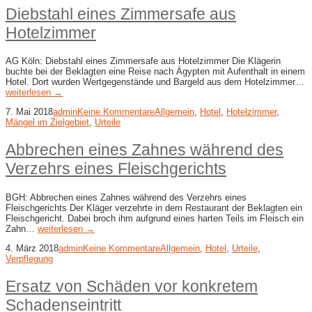
Diebstahl eines Zimmersafe aus
Hotelzimmer
AG Köln: Diebstahl eines Zimmersafe aus Hotelzimmer Die Klägerin
buchte bei der Beklagten eine Reise nach Ägypten mit Aufenthalt in einem
Hotel. Dort wurden Wertgegenstände und Bargeld aus dem Hotelzimmer…
weiterlesen →
7. Mai 2018
admin
Keine Kommentare
Allgemein
,
Hotel
,
Hotelzimmer
,
Mängel im Zielgebiet
,
Urteile
Abbrechen eines Zahnes während des
Verzehrs eines Fleischgerichts
BGH: Abbrechen eines Zahnes während des Verzehrs eines
Fleischgerichts Der Kläger verzehrte in dem Restaurant der Beklagten ein
Fleischgericht. Dabei broch ihm aufgrund eines harten Teils im Fleisch ein
Zahn…
weiterlesen →
4. März 2018
admin
Keine Kommentare
Allgemein
,
Hotel
,
Urteile
,
Verpflegung
Ersatz von Schäden vor konkretem
Schadenseintritt