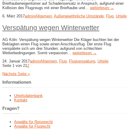
Brieftaubeneigentümer auf Schadensersatz in Anspruch, aufgrund einer
Kollision des Flugzeugs mit einer Brieftaube und…
weiterlesen →
6. März 2017
admin
Allgemein
,
Außergewöhnliche Umstände
,
Flug
,
Urteile
Verspätung wegen Winterwetter
AG Köln: Verspätung wegen Winterwetter Die Kläger buchten bei der
Beklagten einen Flug sowie einen Anschlussflug. Der erste Flug
verspätete sich um drei Stunden, aufgrund von schlechten
Wetterbedingungen. Somit verpassten…
weiterlesen →
24. Januar 2017
admin
Allgemein
,
Flug
,
Flugverspätung
,
Urteile
Seite 1 von 2
1
2
Nächste Seite »
Informationen
Urteilsdatenbank
Kontakt
Fragen?
Anwälte für Reiserecht
Anwälte für Flugrecht