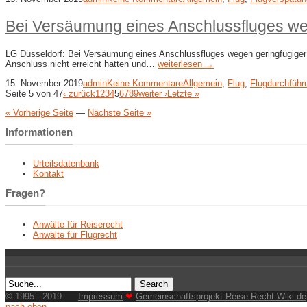
Bei Versäumung eines Anschlussfluges we
LG Düsseldorf: Bei Versäumung eines Anschlussfluges wegen geringfügiger 
Anschluss nicht erreicht hatten und…
weiterlesen →
15. November 2019
admin
Keine Kommentare
Allgemein
,
Flug
,
Flugdurchführ
Seite 5 von 47
‹ zurück
1
2
3
4
5
6
7
8
9
weiter ›
Letzte »
« Vorherige Seite
—
Nächste Seite »
Informationen
Urteilsdatenbank
Kontakt
Fragen?
Anwälte für Reiserecht
Anwälte für Flugrecht
© 1995 - 2019
Impressum
❤
Gemeinschaftsprojekt Reise-Recht-Wiki.de
nach oben