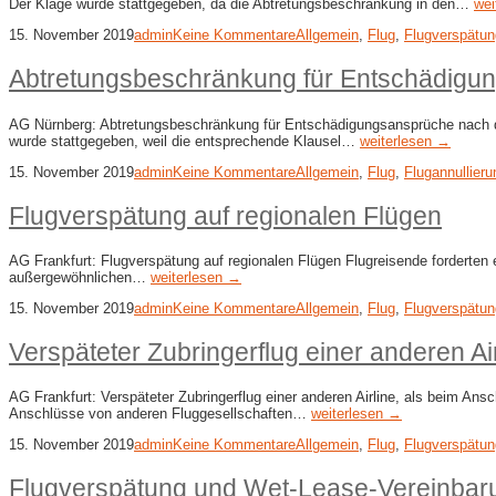
Der Klage wurde stattgegeben, da die Abtretungsbeschränkung in den…
wei
15. November 2019
admin
Keine Kommentare
Allgemein
,
Flug
,
Flugverspätun
Abtretungsbeschränkung für Entschädigu
AG Nürnberg: Abtretungsbeschränkung für Entschädigungsansprüche nach der
wurde stattgegeben, weil die entsprechende Klausel…
weiterlesen →
15. November 2019
admin
Keine Kommentare
Allgemein
,
Flug
,
Flugannullieru
Flugverspätung auf regionalen Flügen
AG Frankfurt: Flugverspätung auf regionalen Flügen Flugreisende forderten 
außergewöhnlichen…
weiterlesen →
15. November 2019
admin
Keine Kommentare
Allgemein
,
Flug
,
Flugverspätun
Verspäteter Zubringerflug einer anderen Ai
AG Frankfurt: Verspäteter Zubringerflug einer anderen Airline, als beim Ans
Anschlüsse von anderen Fluggesellschaften…
weiterlesen →
15. November 2019
admin
Keine Kommentare
Allgemein
,
Flug
,
Flugverspätun
Flugverspätung und Wet-Lease-Vereinbar