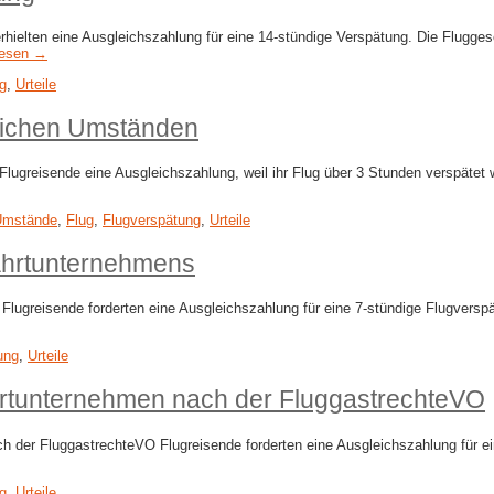
elten eine Ausgleichszahlung für eine 14-stündige Verspätung. Die Fluggesel
lesen →
g
,
Urteile
ichen Umständen
reisende eine Ausgleichszahlung, weil ihr Flug über 3 Stunden verspätet w
Umstände
,
Flug
,
Flugverspätung
,
Urteile
fahrtunternehmens
Flugreisende forderten eine Ausgleichszahlung für eine 7-stündige Flugvers
ung
,
Urteile
rtunternehmen nach der FluggastrechteVO
 der FluggastrechteVO Flugreisende forderten eine Ausgleichszahlung für e
g
,
Urteile