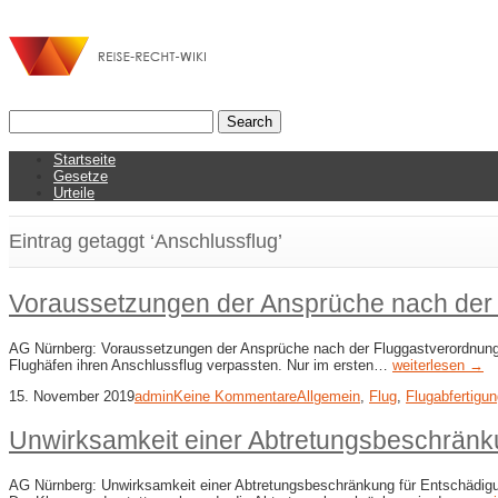
Startseite
Gesetze
Urteile
Eintrag getaggt ‘Anschlussflug’
Voraussetzungen der Ansprüche nach der 
AG Nürnberg: Voraussetzungen der Ansprüche nach der Fluggastverordnung 
Flughäfen ihren Anschlussflug verpassten. Nur im ersten…
weiterlesen →
15. November 2019
admin
Keine Kommentare
Allgemein
,
Flug
,
Flugabfertigu
Unwirksamkeit einer Abtretungsbeschränk
AG Nürnberg: Unwirksamkeit einer Abtretungsbeschränkung für Entschädigu