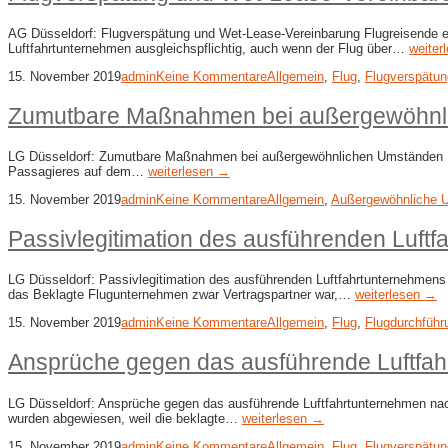
AG Düsseldorf: Flugverspätung und Wet-Lease-Vereinbarung Flugreisende erhi
Luftfahrtunternehmen ausgleichspflichtig, auch wenn der Flug über…
weiter
15. November 2019
admin
Keine Kommentare
Allgemein
,
Flug
,
Flugverspätun
Zumutbare Maßnahmen bei außergewöhnl
LG Düsseldorf: Zumutbare Maßnahmen bei außergewöhnlichen Umständen Flug
Passagieres auf dem…
weiterlesen →
15. November 2019
admin
Keine Kommentare
Allgemein
,
Außergewöhnliche 
Passivlegitimation des ausführenden Luft
LG Düsseldorf: Passivlegitimation des ausführenden Luftfahrtunternehmens 
das Beklagte Flugunternehmen zwar Vertragspartner war,…
weiterlesen →
15. November 2019
admin
Keine Kommentare
Allgemein
,
Flug
,
Flugdurchführ
Ansprüche gegen das ausführende Luftfah
LG Düsseldorf: Ansprüche gegen das ausführende Luftfahrtunternehmen nach
wurden abgewiesen, weil die beklagte…
weiterlesen →
15. November 2019
admin
Keine Kommentare
Allgemein
,
Flug
,
Flugverspätun