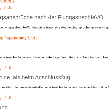
terlesen →
g
,
Urteile
ngsansprüche nach der FluggastrechteVO
 FluggastrechteVO Fluggäste traten ihre Ausgleichansprüche an eine Flugga
ng
,
Flugverspätung
,
Urteile
eine Ausgleichszahlung für eine 3-stündige Verspätung von Funchal nach Frank
g
,
Urteile
rline, als beim Anschlussflug
chlussflug Flugreisende erhielten eine Ausgleichszahlung für eine 14-stündige
g
,
Urteile
ung