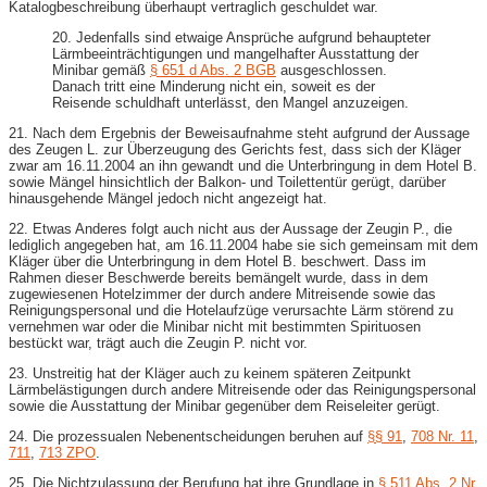
Katalogbeschreibung überhaupt vertraglich geschuldet war.
20. Jedenfalls sind etwaige Ansprüche aufgrund behaupteter
Lärmbeeinträchtigungen und mangelhafter Ausstattung der
Minibar gemäß
§ 651 d Abs. 2 BGB
ausgeschlossen.
Danach tritt eine Minderung nicht ein, soweit es der
Reisende schuldhaft unterlässt, den Mangel anzuzeigen.
21. Nach dem Ergebnis der Beweisaufnahme steht aufgrund der Aussage
des Zeugen L. zur Überzeugung des Gerichts fest, dass sich der Kläger
zwar am 16.11.2004 an ihn gewandt und die Unterbringung in dem Hotel B.
sowie Mängel hinsichtlich der Balkon- und Toilettentür gerügt, darüber
hinausgehende Mängel jedoch nicht angezeigt hat.
22. Etwas Anderes folgt auch nicht aus der Aussage der Zeugin P., die
lediglich angegeben hat, am 16.11.2004 habe sie sich gemeinsam mit dem
Kläger über die Unterbringung in dem Hotel B. beschwert. Dass im
Rahmen dieser Beschwerde bereits bemängelt wurde, dass in dem
zugewiesenen Hotelzimmer der durch andere Mitreisende sowie das
Reinigungspersonal und die Hotelaufzüge verursachte Lärm störend zu
vernehmen war oder die Minibar nicht mit bestimmten Spirituosen
bestückt war, trägt auch die Zeugin P. nicht vor.
23. Unstreitig hat der Kläger auch zu keinem späteren Zeitpunkt
Lärmbelästigungen durch andere Mitreisende oder das Reinigungspersonal
sowie die Ausstattung der Minibar gegenüber dem Reiseleiter gerügt.
24. Die prozessualen Nebenentscheidungen beruhen auf
§§ 91
,
708 Nr. 11
,
711
,
713 ZPO
.
25. Die Nichtzulassung der Berufung hat ihre Grundlage in
§ 511 Abs. 2 Nr.