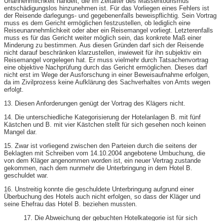
Unannehmlichkeit handelt, die im Zeitalter des Massentourismus
entschädigungslos hinzunehmen ist. Für das Vorliegen eines Fehlers ist
der Reisende darlegungs- und gegebenenfalls beweispflichtig. Sein Vortrag
muss es dem Gericht ermöglichen festzustellen, ob lediglich eine
Reiseunannehmlichkeit oder aber ein Reisemangel vorliegt. Letzterenfalls
muss es für das Gericht weiter möglich sein, das konkrete Maß einer
Minderung zu bestimmen. Aus diesen Gründen darf sich der Reisende
nicht darauf beschränken klarzustellen, inwieweit für ihn subjektiv ein
Reisemangel vorgelegen hat. Er muss vielmehr durch Tatsachenvortrag
eine objektive Nachprüfung durch das Gericht ermöglichen. Dieses darf
nicht erst im Wege der Ausforschung in einer Beweisaufnahme erfolgen,
da im Zivilprozess keine Aufklärung des Sachverhaltes von Amts wegen
erfolgt.
13. Diesen Anforderungen genügt der Vortrag des Klägers nicht.
14. Die unterschiedliche Kategorisierung der Hotelanlagen B. mit fünf
Kästchen und B. mit vier Kästchen stellt für sich gesehen noch keinen
Mangel dar.
15. Zwar ist vorliegend zwischen den Parteien durch die seitens der
Beklagten mit Schreiben vom 14.10.2004 angebotene Umbuchung, die
von dem Kläger angenommen worden ist, ein neuer Vertrag zustande
gekommen, nach dem nunmehr die Unterbringung in dem Hotel B.
geschuldet war.
16. Unstreitig konnte die geschuldete Unterbringung aufgrund einer
Überbuchung des Hotels auch nicht erfolgen, so dass der Kläger und
seine Ehefrau das Hotel B. beziehen mussten.
17. Die Abweichung der gebuchten Hotelkategorie ist für sich