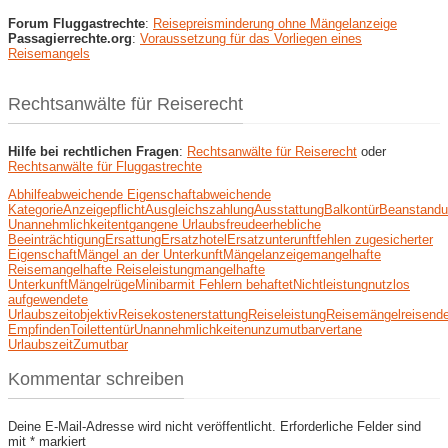
Forum Fluggastrechte
:
Reisepreisminderung ohne Mängelanzeige
Passagierrechte.org
:
Voraussetzung für das Vorliegen eines
Reisemangels
Rechtsanwälte für Reiserecht
Hilfe bei rechtlichen Fragen
:
Rechtsanwälte für Reiserecht
oder
Rechtsanwälte für Fluggastrechte
Abhilfe
abweichende Eigenschaft
abweichende
Kategorie
Anzeigepflicht
Ausgleichszahlung
Ausstattung
Balkontür
Beanstand
Unannehmlichkeit
entgangene Urlaubsfreude
erhebliche
Beeinträchtigung
Ersattung
Ersatzhotel
Ersatzunterunft
fehlen zugesicherter
Eigenschaft
Mängel an der Unterkunft
Mängelanzeige
mangelhafte
Reise
mangelhafte Reiseleistung
mangelhafte
Unterkunft
Mängelrüge
Minibar
mit Fehlern behaftet
Nichtleistung
nutzlos
aufgewendete
Urlaubszeit
objektiv
Reisekostenerstattung
Reiseleistung
Reisemängel
reisend
Empfinden
Toilettentür
Unannehmlichkeiten
unzumutbar
vertane
Urlaubszeit
Zumutbar
Kommentar schreiben
Deine E-Mail-Adresse wird nicht veröffentlicht.
Erforderliche Felder sind
mit
*
markiert