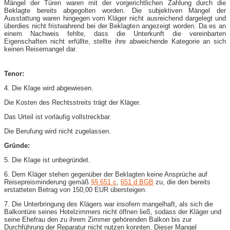
Mängel der Türen waren mit der vorgerichtlichen Zahlung durch die
Beklagte bereits abgegolten worden. Die subjektiven Mängel der
Ausstattung waren hingegen vom Kläger nicht ausreichend dargelegt und
überdies nicht fristwahrend bei der Beklagten angezeigt worden. Da es an
einem Nachweis fehlte, dass die Unterkunft die vereinbarten
Eigenschaften nicht erfüllte, stellte ihre abweichende Kategorie an sich
keinen Reisemangel dar.
Tenor:
4. Die Klage wird abgewiesen.
Die Kosten des Rechtsstreits trägt der Kläger.
Das Urteil ist vorläufig vollstreckbar.
Die Berufung wird nicht zugelassen.
Gründe:
5. Die Klage ist unbegründet.
6. Dem Kläger stehen gegenüber der Beklagten keine Ansprüche auf
Reisepreisminderung gemäß
§§ 651 c
,
651 d BGB
zu, die den bereits
erstatteten Betrag von 150,00 EUR übersteigen.
7. Die Unterbringung des Klägers war insofern mangelhaft, als sich die
Balkontüre seines Hotelzimmers nicht öffnen ließ, sodass der Kläger und
seine Ehefrau den zu ihrem Zimmer gehörenden Balkon bis zur
Durchführung der Reparatur nicht nutzen konnten. Dieser Mangel