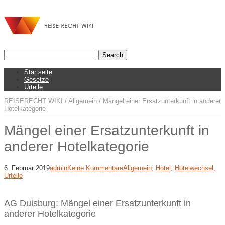
Startseite
Gesetze
Urteile
REISERECHT WIKI
/
Allgemein
/
Mängel einer Ersatzunterkunft in anderer
Hotelkategorie
Mängel einer Ersatzunterkunft in
anderer Hotelkategorie
6. Februar 2019
admin
Keine Kommentare
Allgemein
,
Hotel
,
Hotelwechsel
,
Urteile
AG Duisburg: Mängel einer Ersatzunterkunft in
anderer Hotelkategorie