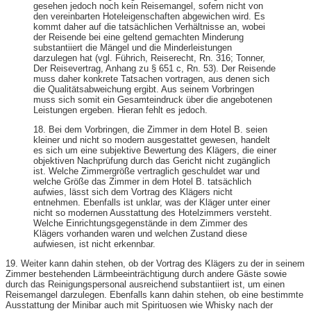
gesehen jedoch noch kein Reisemangel, sofern nicht von
den vereinbarten Hoteleigenschaften abgewichen wird. Es
kommt daher auf die tatsächlichen Verhältnisse an, wobei
der Reisende bei eine geltend gemachten Minderung
substantiiert die Mängel und die Minderleistungen
darzulegen hat (vgl. Führich, Reiserecht, Rn. 316; Tonner,
Der Reisevertrag, Anhang zu § 651 c, Rn. 53). Der Reisende
muss daher konkrete Tatsachen vortragen, aus denen sich
die Qualitätsabweichung ergibt. Aus seinem Vorbringen
muss sich somit ein Gesamteindruck über die angebotenen
Leistungen ergeben. Hieran fehlt es jedoch.
18. Bei dem Vorbringen, die Zimmer in dem Hotel B. seien
kleiner und nicht so modern ausgestattet gewesen, handelt
es sich um eine subjektive Bewertung des Klägers, die einer
objektiven Nachprüfung durch das Gericht nicht zugänglich
ist. Welche Zimmergröße vertraglich geschuldet war und
welche Größe das Zimmer in dem Hotel B. tatsächlich
aufwies, lässt sich dem Vortrag des Klägers nicht
entnehmen. Ebenfalls ist unklar, was der Kläger unter einer
nicht so modernen Ausstattung des Hotelzimmers versteht.
Welche Einrichtungsgegenstände in dem Zimmer des
Klägers vorhanden waren und welchen Zustand diese
aufwiesen, ist nicht erkennbar.
19. Weiter kann dahin stehen, ob der Vortrag des Klägers zu der in seinem
Zimmer bestehenden Lärmbeeinträchtigung durch andere Gäste sowie
durch das Reinigungspersonal ausreichend substantiiert ist, um einen
Reisemangel darzulegen. Ebenfalls kann dahin stehen, ob eine bestimmte
Ausstattung der Minibar auch mit Spirituosen wie Whisky nach der