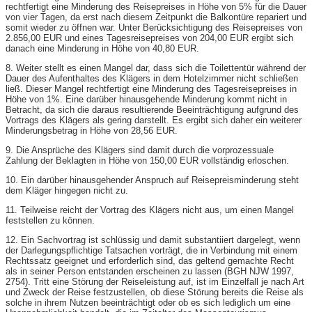
rechtfertigt eine Minderung des Reisepreises in Höhe von 5% für die Dauer
von vier Tagen, da erst nach diesem Zeitpunkt die Balkontüre repariert und
somit wieder zu öffnen war. Unter Berücksichtigung des Reisepreises von
2.856,00 EUR und eines Tagesreisepreises von 204,00 EUR ergibt sich
danach eine Minderung in Höhe von 40,80 EUR.
8. Weiter stellt es einen Mangel dar, dass sich die Toilettentür während der
Dauer des Aufenthaltes des Klägers in dem Hotelzimmer nicht schließen
ließ. Dieser Mangel rechtfertigt eine Minderung des Tagesreisepreises in
Höhe von 1%. Eine darüber hinausgehende Minderung kommt nicht in
Betracht, da sich die daraus resultierende Beeinträchtigung aufgrund des
Vortrags des Klägers als gering darstellt. Es ergibt sich daher ein weiterer
Minderungsbetrag in Höhe von 28,56 EUR.
9. Die Ansprüche des Klägers sind damit durch die vorprozessuale
Zahlung der Beklagten in Höhe von 150,00 EUR vollständig erloschen.
10. Ein darüber hinausgehender Anspruch auf Reisepreisminderung steht
dem Kläger hingegen nicht zu.
11. Teilweise reicht der Vortrag des Klägers nicht aus, um einen Mangel
feststellen zu können.
12. Ein Sachvortrag ist schlüssig und damit substantiiert dargelegt, wenn
der Darlegungspflichtige Tatsachen vorträgt, die in Verbindung mit einem
Rechtssatz geeignet und erforderlich sind, das geltend gemachte Recht
als in seiner Person entstanden erscheinen zu lassen (BGH NJW 1997,
2754). Tritt eine Störung der Reiseleistung auf, ist im Einzelfall je nach Art
und Zweck der Reise festzustellen, ob diese Störung bereits die Reise als
solche in ihrem Nutzen beeinträchtigt oder ob es sich lediglich um eine