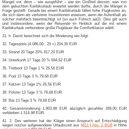
Mangel vor, denn – wie ausgeführt – war ein Großteil dessen, was von
dem gebuchten Karibikurlaub erwartet werden durfte, durch die Mängel in
Frage gestellt. Gerade bei einem Karibikurlaub fallen hohe Flugkosten an,
die sich dann als verlorene Investitionen erweisen, wenn der Aufenthalt als
solcher mehrfach beeinträchtigt ist (so auch Führich aaO). Dies gilt auch
und insbesondere, wenn der Reisende im Hinblick auf die mit einem
Karibikurlaub verbundene große Flugdauer die Comfortklasse wählt.
31. h. Damit berechnet sich die Minderung wie folgt:
32. Tagespreis (4.086,00 : 20 =) 204,30 EUR
33. Strand 20 Tage 20% 817,20 EUR
34. Unterkunft 17 Tage 20 % 694,62 EUR
35. Tretboot 13 Tage 1 % 26,56 EUR
36. Pool 13 Tage 3 % 79,68 EUR
37. Katzen 13 Tage 1% 26,56 EUR
38. Polster 13 Tage 3 % 79,68 EUR
39. Bar 13 Tage 3 % 79,68 EUR
40. Gesamtminderung 1.803,98 EUR abzüglich gezahlter 289,00 EUR
verbleiben 1.514,98 EUR.
41. 2. Des weiteren hat der Kläger einen Anspruch auf Entschädigung
wegen nutzlos aufgewendeter Urlaubszeit aus
§651 f Abs. 2 BGB
in Höhe