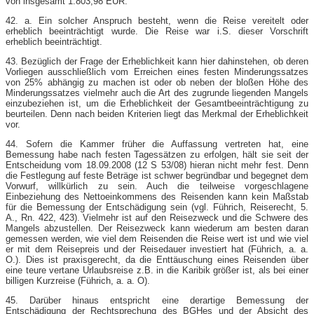
von insgesamt 1.803,98 EUR.
42. a. Ein solcher Anspruch besteht, wenn die Reise vereitelt oder
erheblich beeinträchtigt wurde. Die Reise war i.S. dieser Vorschrift
erheblich beeinträchtigt.
43. Bezüglich der Frage der Erheblichkeit kann hier dahinstehen, ob deren
Vorliegen ausschließlich vom Erreichen eines festen Minderungssatzes
von 25% abhängig zu machen ist oder ob neben der bloßen Höhe des
Minderungssatzes vielmehr auch die Art des zugrunde liegenden Mangels
einzubeziehen ist, um die Erheblichkeit der Gesamtbeeinträchtigung zu
beurteilen. Denn nach beiden Kriterien liegt das Merkmal der Erheblichkeit
vor.
44. Sofern die Kammer früher die Auffassung vertreten hat, eine
Bemessung habe nach festen Tagessätzen zu erfolgen, hält sie seit der
Entscheidung vom 18.09.2008 (12 S 53/08) hieran nicht mehr fest. Denn
die Festlegung auf feste Beträge ist schwer begründbar und begegnet dem
Vorwurf, willkürlich zu sein. Auch die teilweise vorgeschlagene
Einbeziehung des Nettoeinkommens des Reisenden kann kein Maßstab
für die Bemessung der Entschädigung sein (vgl. Führich, Reiserecht, 5.
A., Rn. 422, 423). Vielmehr ist auf den Reisezweck und die Schwere des
Mangels abzustellen. Der Reisezweck kann wiederum am besten daran
gemessen werden, wie viel dem Reisenden die Reise wert ist und wie viel
er mit dem Reisepreis und der Reisedauer investiert hat (Führich, a. a.
O.). Dies ist praxisgerecht, da die Enttäuschung eines Reisenden über
eine teure vertane Urlaubsreise z.B. in die Karibik größer ist, als bei einer
billigen Kurzreise (Führich, a. a. O).
45. Darüber hinaus entspricht eine derartige Bemessung der
Entschädigung der Rechtsprechung des BGHes und der Absicht des