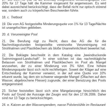
20% für 17 Tage hält die Kammer insgesamt für angemessen. Es wird
dabei ausreichend berücksichtigt, dass der Befall nicht nur optisch störend
war, sondern auch zu körperlichen Beschwerden führte.
18. c.
Tretboot
19. Die vom AG festgestellte Minderungsquote von 1% für 13 Tage/Nächte
ist unangefochten geblieben.
20. d.
Verunreinigter Pool
21. Die Berufung rügt zu Recht, dass das AG die für die
Nachmittagsstunden festgestellte vereinzelte Verunreinigung mit
Strohhalmen und Plastikbechern als bloße Unannehmlichkeit bewertet hat.
22. Die Beklagte beschreibt in dem Katalog eine „beeindruckende
Swimmingpool-Landschaft“. In einer solchen ist das nachmittägliche
Belassen von Strohhalmen und Plastikbechern im Pool als Mangel
anzusehen, der zu einer Minderung von 3% führt. Eine höhere
Minderungsquote lässt sich nicht rechtfertigen. Soweit der Kläger auf eine
Entscheidung der Kammer verweist, in der auf eine Quote von 10%
erkannt wurde, lag dem ein schwerer wiegender Mangel (Öllachen auf dem
Wasser, abgebrochene Fliesen) zugrunde, der einer Benutzung des Pools
entgegenstand.
23. Sicher feststellen lässt sich eine Mängelanzeige hinsichtlich des
Pools auf Grund der Aussage der Zeugin erst für den 17.06.2006. Daher
sind nur 13 Tage zu berücksichtigen.
24. e.
Katzen an den Wasserspendern, nasse Polsterstühle im Restaurant