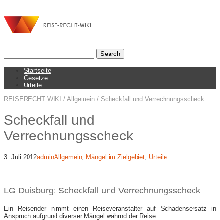
Startseite
Gesetze
Urteile
REISERECHT WIKI
/
Allgemein
/
Scheckfall und Verrechnungsscheck
Scheckfall und
Verrechnungsscheck
3. Juli 2012
admin
Allgemein
,
Mängel im Zielgebiet
,
Urteile
LG Duisburg: Scheckfall und Verrechnungsscheck
Ein Reisender nimmt einen Reiseveranstalter auf Schadensersatz in
Anspruch aufgrund diverser Mängel währnd der Reise.