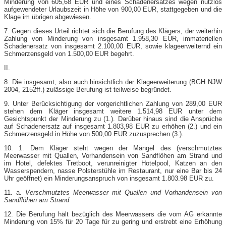
Minderung von 605,68 EUR und eines Schadenersatzes wegen nutzlos
aufgewendeter Urlaubszeit in Höhe von 900,00 EUR, stattgegeben und die
Klage im übrigen abgewiesen.
7. Gegen dieses Urteil richtet sich die Berufung des Klägers, der weiterhin
Zahlung von Minderung von insgesamt 1.958,30 EUR, immateriellen
Schadenersatz von insgesamt 2.100,00 EUR, sowie klageerweiternd ein
Schmerzensgeld von 1.500,00 EUR begehrt.
II.
8. Die insgesamt, also auch hinsichtlich der Klageerweiterung (BGH NJW
2004, 2152ff.) zulässige Berufung ist teilweise begründet.
9. Unter Berücksichtigung der vorgerichtlichen Zahlung von 289,00 EUR
stehen dem Kläger insgesamt weitere 1.514,98 EUR unter dem
Gesichtspunkt der Minderung zu (1.). Darüber hinaus sind die Ansprüche
auf Schadenersatz auf insgesamt 1.803,98 EUR zu erhöhen (2.) und ein
Schmerzensgeld in Höhe von 500,00 EUR zuzusprechen (3.).
10. 1. Dem Kläger steht wegen der Mängel des (verschmutztes
Meerwasser mit Quallen, Vorhandensein von Sandflöhen am Strand und
im Hotel, defektes Tretboot, verunreinigter Hotelpool, Katzen an den
Wasserspendern, nasse Polsterstühle im Restaurant, nur eine Bar bis 24
Uhr geöffnet) ein Minderungsanspruch von insgesamt 1.803.98 EUR zu.
11. a.
Verschmutztes Meerwasser mit Quallen und Vorhandensein von
Sandflöhen am Strand
12. Die Berufung hält bezüglich des Meerwassers die vom AG erkannte
Minderung von 15% für 20 Tage für zu gering und erstrebt eine Erhöhung