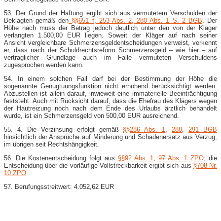
53. Der Grund der Haftung ergibt sich aus vermutetem Verschulden der
Beklagten gemäß den
§§651 f
,
253 Abs. 2,
280 Abs. 1 S. 2 BGB
. Der
Höhe nach muss der Betrag jedoch deutlich unter den von der Kläger
verlangten 1.500,00 EUR liegen. Soweit der Kläger auf nach seiner
Ansicht vergleichbare Schmerzensgeldentscheidungen verweist, verkennt
er, dass nach der Schuldrechtsreform Schmerzensgeld – wie hier – auf
vertraglicher Grundlage auch im Falle vermuteten Verschuldens
zugesprochen werden kann.
54. In einem solchen Fall darf bei der Bestimmung der Höhe die
sogenannte Genugtuungsfunktion nicht erhöhend berücksichtigt werden.
Abzustellen ist allein darauf, inwieweit eine immaterielle Beeinträchtigung
feststeht. Auch mit Rücksicht darauf, dass die Ehefrau des Klägers wegen
der Hautreizung noch nach dem Ende des Urlaubs ärztlich behandelt
wurde, ist ein Schmerzensgeld von 500,00 EUR ausreichend.
55. 4. Die Verzinsung erfolgt gemäß
§§286 Abs. 1
,
288
,
291 BGB
hinsichtlich der Ansprüche auf Minderung und Schadenersatz aus Verzug,
im übrigen seit Rechtshängigkeit.
56. Die Kostenentscheidung folgt aus
§§92 Abs. 1
,
97 Abs. 1 ZPO
; die
Entscheidung über die vorläufige Vollstreckbarkeit ergibt sich aus
§708 Nr.
10 ZPO
.
57. Berufungsstreitwert: 4.052,62 EUR