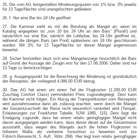
25. Die vom AG festgestellten Minderungsquoten von 1% bzw. 3% jeweils
für 13 Tage/Nächte sind unangefochten geblieben.
26. f.
Nur eine Bar bis 24 Uhr geöffnet
27. Die Kammer sieht es mit der Berufung als Mangel an, wenn im
Katalog angegeben ist „von 10 bis 24 Uhr an den Bars“ (Plural!) und
tatsächlich nur eine Bar, nämlich die Lobbybar, bis 24 Uhr geöffnet ist,
während die übrigen Bars (am Pool) spätestens um 18 Uhr geschlossen
wurden. Mit 3% für 13 Tage/Nächte ist dieser Mangel angemessen
bewertet.
28. Sicher feststellen lässt sich eine Mängelanzeige hinsichtlich der Bars
auf Grund der Aussage der Zeugin erst für den 17.06.2006. Daher sind nur
13 Tage zu berücksichtigen.
29. g. Ausgangspunkt für die Berechnung der Minderung ist grundsätzlich
der Reisepreis, der vorliegend 4.086,00 EUR betrug.
30. Das AG hat einen um einen Teil der Flugkosten (1.200,00 EUR
Zuschlag Comfort Class) verminderten Preis zugrundegelegt. Dem kann
die Kammer nicht folgen. Ein Abzug der Transportkosten vom Reisepreis
wird ausnahmsweise dann als zulässig erachtet, wenn durch die Mängel
der Gesamtzuschnitt der Reise nicht wesentlich verändert wird (Tempel,
Erläuterungen zur Frankfurter Tabelle, NJW 1985, 115). Dem liegt die
Erwägung zugrunde, dass bei einem relativ geringfügigen Mangel nicht
davon ausgegangen werden kann, dass dieser derart auf die Gesamtreise
ausstrahlt, dass wegen des Mangels auch die hohen Flugkosten in
höherem Maße als verlorene Investition zu bewerten sind (so
Führich,Reiserecht, 5. Aufl., Rdnr. 299). Hier liegt kein relativ geringfügiger