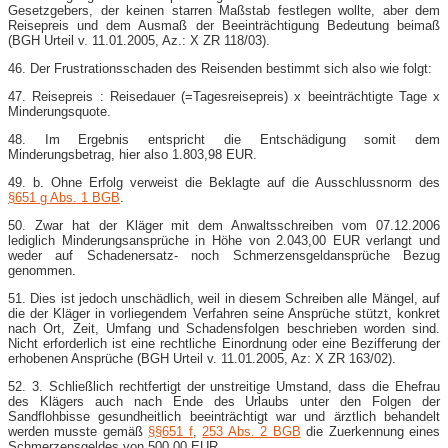
Gesetzgebers, der keinen starren Maßstab festlegen wollte, aber dem
Reisepreis und dem Ausmaß der Beeinträchtigung Bedeutung beimaß
(BGH Urteil v. 11.01.2005, Az.: X ZR 118/03).
46. Der Frustrationsschaden des Reisenden bestimmt sich also wie folgt:
47. Reisepreis : Reisedauer (=Tagesreisepreis) x beeinträchtigte Tage x
Minderungsquote.
48. Im Ergebnis entspricht die Entschädigung somit dem
Minderungsbetrag, hier also 1.803,98 EUR.
49. b. Ohne Erfolg verweist die Beklagte auf die Ausschlussnorm des
§651 g Abs. 1 BGB
.
50. Zwar hat der Kläger mit dem Anwaltsschreiben vom 07.12.2006
lediglich Minderungsansprüche in Höhe von 2.043,00 EUR verlangt und
weder auf Schadenersatz- noch Schmerzensgeldansprüche Bezug
genommen.
51. Dies ist jedoch unschädlich, weil in diesem Schreiben alle Mängel, auf
die der Kläger in vorliegendem Verfahren seine Ansprüche stützt, konkret
nach Ort, Zeit, Umfang und Schadensfolgen beschrieben worden sind.
Nicht erforderlich ist eine rechtliche Einordnung oder eine Bezifferung der
erhobenen Ansprüche (BGH Urteil v. 11.01.2005, Az: X ZR 163/02).
52. 3. Schließlich rechtfertigt der unstreitige Umstand, dass die Ehefrau
des Klägers auch nach Ende des Urlaubs unter den Folgen der
Sandflohbisse gesundheitlich beeinträchtigt war und ärztlich behandelt
werden musste gemäß
§§651 f
,
253 Abs. 2 BGB
die Zuerkennung eines
Schmerzensgeldes von 500,00 EUR.