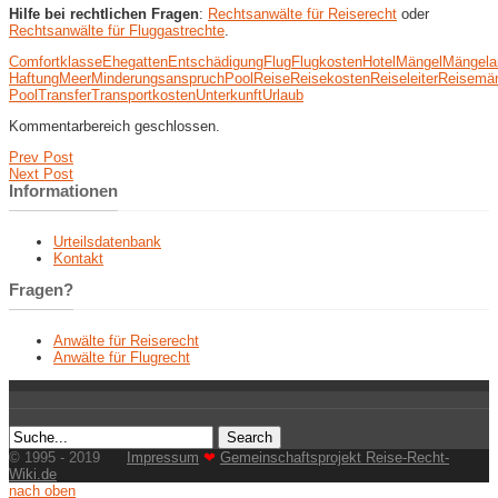
Hilfe bei rechtlichen Fragen
:
Rechtsanwälte für Reiserecht
oder
Rechtsanwälte für Fluggastrechte
.
Comfortklasse
Ehegatten
Entschädigung
Flug
Flugkosten
Hotel
Mängel
Mängela
Haftung
Meer
Minderungsanspruch
Pool
Reise
Reisekosten
Reiseleiter
Reisemä
Pool
Transfer
Transportkosten
Unterkunft
Urlaub
Kommentarbereich geschlossen.
Prev Post
Next Post
Informationen
Urteilsdatenbank
Kontakt
Fragen?
Anwälte für Reiserecht
Anwälte für Flugrecht
© 1995 - 2019
Impressum
❤
Gemeinschaftsprojekt Reise-Recht-
Wiki.de
nach oben