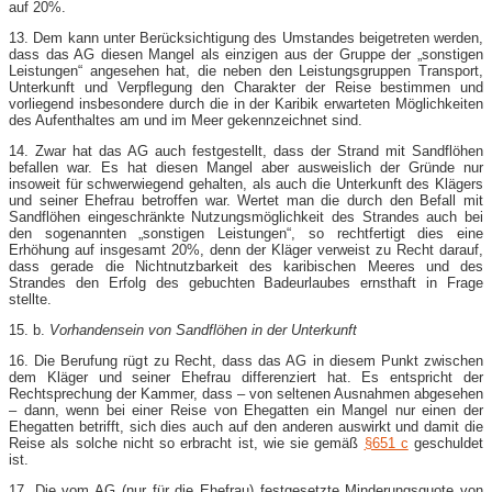
auf 20%.
13. Dem kann unter Berücksichtigung des Umstandes beigetreten werden,
dass das AG diesen Mangel als einzigen aus der Gruppe der „sonstigen
Leistungen“ angesehen hat, die neben den Leistungsgruppen Transport,
Unterkunft und Verpflegung den Charakter der Reise bestimmen und
vorliegend insbesondere durch die in der Karibik erwarteten Möglichkeiten
des Aufenthaltes am und im Meer gekennzeichnet sind.
14. Zwar hat das AG auch festgestellt, dass der Strand mit Sandflöhen
befallen war. Es hat diesen Mangel aber ausweislich der Gründe nur
insoweit für schwerwiegend gehalten, als auch die Unterkunft des Klägers
und seiner Ehefrau betroffen war. Wertet man die durch den Befall mit
Sandflöhen eingeschränkte Nutzungsmöglichkeit des Strandes auch bei
den sogenannten „sonstigen Leistungen“, so rechtfertigt dies eine
Erhöhung auf insgesamt 20%, denn der Kläger verweist zu Recht darauf,
dass gerade die Nichtnutzbarkeit des karibischen Meeres und des
Strandes den Erfolg des gebuchten Badeurlaubes ernsthaft in Frage
stellte.
15. b.
Vorhandensein von Sandflöhen in der Unterkunft
16. Die Berufung rügt zu Recht, dass das AG in diesem Punkt zwischen
dem Kläger und seiner Ehefrau differenziert hat. Es entspricht der
Rechtsprechung der Kammer, dass – von seltenen Ausnahmen abgesehen
– dann, wenn bei einer Reise von Ehegatten ein Mangel nur einen der
Ehegatten betrifft, sich dies auch auf den anderen auswirkt und damit die
Reise als solche nicht so erbracht ist, wie sie gemäß
§651 c
geschuldet
ist.
17. Die vom AG (nur für die Ehefrau) festgesetzte Minderungsquote von