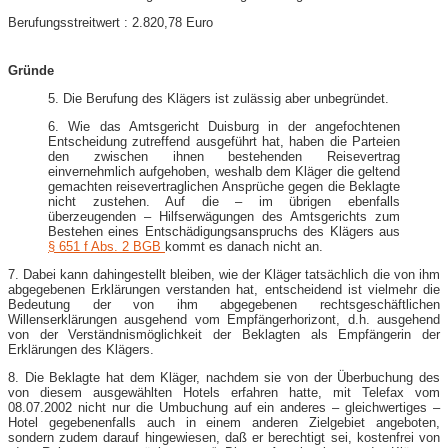
Berufungsstreitwert : 2.820,78 Euro
Gründe
5. Die Berufung des Klägers ist zulässig aber unbegründet.
6. Wie das Amtsgericht Duisburg in der angefochtenen
Entscheidung zutreffend ausgeführt hat, haben die Parteien
den zwischen ihnen bestehenden Reisevertrag
einvernehmlich aufgehoben, weshalb dem Kläger die geltend
gemachten reisevertraglichen Ansprüche gegen die Beklagte
nicht zustehen. Auf die – im übrigen ebenfalls
überzeugenden – Hilfserwägungen des Amtsgerichts zum
Bestehen eines Entschädigungsanspruchs des Klägers aus
§ 651 f Abs. 2 BGB
kommt es danach nicht an.
7. Dabei kann dahingestellt bleiben, wie der Kläger tatsächlich die von ihm
abgegebenen Erklärungen verstanden hat, entscheidend ist vielmehr die
Bedeutung der von ihm abgegebenen rechtsgeschäftlichen
Willenserklärungen ausgehend vom Empfängerhorizont, d.h. ausgehend
von der Verständnismöglichkeit der Beklagten als Empfängerin der
Erklärungen des Klägers.
8. Die Beklagte hat dem Kläger, nachdem sie von der Überbuchung des
von diesem ausgewählten Hotels erfahren hatte, mit Telefax vom
08.07.2002 nicht nur die Umbuchung auf ein anderes – gleichwertiges –
Hotel gegebenenfalls auch in einem anderen Zielgebiet angeboten,
sondern zudem darauf hingewiesen, daß er berechtigt sei, kostenfrei von