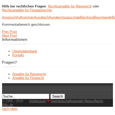
Hilfe bei rechtlichen Fragen
:
Rechtsanwälte für Reiserecht
oder
Rechtsanwälte für Fluggastrechte
.
Anspruch
Aufkommen
Ausgleich
Ausgleichspauschale
Berufung
Beschwerde
B
Kommentarbereich geschlossen.
Prev Post
Next Post
Informationen
Urteilsdatenbank
Kontakt
Fragen?
Anwälte für Reiserecht
Anwälte für Flugrecht
© 1995 - 2019
Impressum
❤
Gemeinschaftsprojekt Reise-Recht-
Wiki.de
nach oben