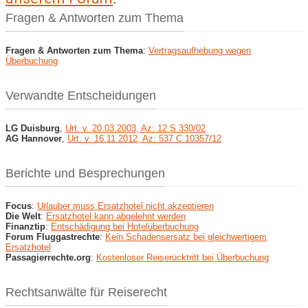
Fragen & Antworten zum Thema
Fragen & Antworten zum Thema
:
Vertragsaufhebung wegen
Überbuchung
Verwandte Entscheidungen
LG Duisburg
,
Urt. v. 20.03.2003, Az: 12 S 330/02
AG Hannover
,
Urt. v. 16.11.2012, Az: 537 C 10357/12
Berichte und Besprechungen
Focus
:
Urlauber muss Ersatzhotel nicht akzeptieren
Die Welt
:
Ersatzhotel kann abgelehnt werden
Finanztip
:
Entschädigung bei Hotelüberbuchung
Forum Fluggastrechte
:
Kein Schadensersatz bei gleichwertigem
Ersatzhotel
Passagierrechte.org
:
Kostenloser Reiserücktritt bei Überbuchung
Rechtsanwälte für Reiserecht