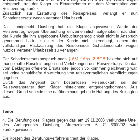
entsprach, trat der Kläger im Einvernehmen mit dem Veranstalter vom
Reisevertrag zurück.
Zusätzlich zur Erstattung des Reisepreises, verlangt er nun
Schadensersatz wegen vertaner Urlaubszeit.
Das Landgericht Duisburg hat die Klage abgewiesen. Werde der
Reisevertrag wegen Überbuchung einvernehmlich aufgehoben, nachdem
der Kunde die ihm angebotene Umbuchungsmöglichkeit nicht in Anspruch
genommen hatte, so sei der Kunde nicht berechtigt, neben der
vollständigen Rückzahlung des Reisepreises Schadensersatz wegen
nutzlos vertaner Urlaubszeit zu verlangen.
Der Schadensersatzanspruch nach
§ 651 f Abs. 2 BGB
beziehe sich auf
mangelhafte Reiseleistungen und Verletzungen des Reisevertrags. Da das
vom Beklagten offerierte Ersatzhotel jedoch vollkommen gleichwertig war,
sei keine schuldhafte Abweichung von reisevertraglichen Verpflichtungen
gegeben.
Durch das Angebot zum kostenlosen Reiserücktritt sei der
Reiseveranstalter dem Kläger hinreichend entgegengekommen. Aus
diesem Grund scheide eine darüberhinaus gehende Haftung des Beklagten
aus.
Tenor
:
4. Die Berufung des Klägers gegen das am 19.11.2003 verkündete Urteil
des Amtsgerichts Duisburg, Aktenzeichen 6 C 6300/02 wird
zurückgewiesen.
Die Kosten des Berufungsverfahrens trägt der Kläger.