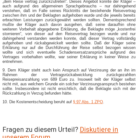
„dem Reise vertrag zurückzutreten“. Dieses Angebot konnte der Kläger –
auch aufgrund des allgemeinen Sprachgebrauchs – nur dahingehend
verstehen, daß im Falle seines Rücktritts der bestehende Reisevertrag
zwischen ihm und der Beklagten aufgehoben wurde und die jeweils bereits
erbrachten Leistungen zurückgewährt werden sollten. Dementsprechend
mußte der Kläger auch davon ausgehen, daß seine daraufhin ohne
weiteren Vorbehalt abgegebene Erklärung, die Beklagte möge „kostenfrei
stornieren“, von dieser auf den Reisevertrag bezogen wurde und nur
dahingehend verstanden werden konnte, daß dieser Vertrag vollständig
aufgehoben und rückabgewickelt werden sollte. Daß der Kläger seine
Erklärung nur auf die Durchführung der Reise selbst bezogen wissen
wollte und sich eventuelle Schadensersatzansprüche aufgrund des
Vertrages vorbehalten wollte, war seiner Erklärung in keiner Weise zu
entnehmen.
9. Dem Kläger steht auch kein Anspruch auf Verzinsung der an ihn im
Rahmen der Vertragsrückabwicklung zurückgezahlten
Reisepreisanzahlung von 689 Euro zu. Insoweit teilt der Kläger selbst
nicht mit, aus welchem Grunde ein solcher Verzinsungsanspruch bestehen
sollte. Insbesondere ist nicht ersichtlich, daß die Beklagte sich mit der
Rückzahlung in Verzug befunden hätte.
10. Die Kostenentscheidung beruht auf
§ 97 Abs. 1 ZPO
.
Fragen zu diesem Urteil?
Diskutiere in
unserem Forum
.