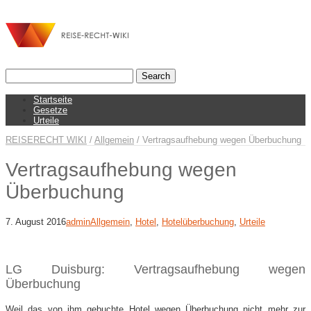
Startseite
Gesetze
Urteile
REISERECHT WIKI
/
Allgemein
/
Vertragsaufhebung wegen Überbuchung
Vertragsaufhebung wegen
Überbuchung
7. August 2016
admin
Allgemein
,
Hotel
,
Hotelüberbuchung
,
Urteile
LG Duisburg: Vertragsaufhebung wegen
Überbuchung
Weil das von ihm gebuchte Hotel wegen Überbuchung nicht mehr zur