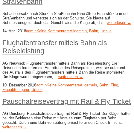
Straßenbahn
Schadenersatz nach Sturz in Straßenbahn Eine ältere Frau stürzte in der
Straßenbahn und verletzte sich an der Schulter. Sie klagte auf
Schmerzensgeld, doch das Gericht wies die Klage ab, da…
weiterlesen →
14. April 2018
admin
Keine Kommentare
Allgemein
,
Bahn
,
Urteile
Flughafentransfer mittels Bahn als
Reiseleistung
AG Neuwied: Flughafentransfer mittels Bahn als Reiseleistung Die
Reisenden forderten die Erstattung des Reisepreises, weil sie aufgrund
des Ausfalls des Flughafentransfers mittels Bahn die Reise stornierten.
Die Klage wurde abgewiesen,…
weiterlesen →
10. Dezember 2018
admin
Keine Kommentare
Allgemein
,
Bahn
,
Flug
,
Flugabfertigung
,
Urteile
Pauschalreisevertrag mit Rail & Fly-​Ticket
AG Duisburg: Pauschalreisevertrag mit Rail & Fly-​Ticket Der Kläger hatte
bei der Beklagten eine Reise mit Anreise zum Flughafen per Bahn
gebucht. Durch eine Bahnverspätung erreichte er den Check-In nicht…
weiterlesen →