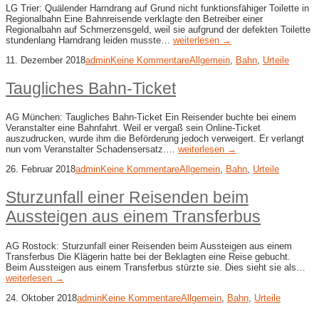
LG Trier: Quälender Harndrang auf Grund nicht funktionsfähiger Toilette in
Regionalbahn Eine Bahnreisende verklagte den Betreiber einer
Regionalbahn auf Schmerzensgeld, weil sie aufgrund der defekten Toilette
stundenlang Harndrang leiden musste…
weiterlesen →
11. Dezember 2018
admin
Keine Kommentare
Allgemein
,
Bahn
,
Urteile
Taugliches Bahn-Ticket
AG München: Taugliches Bahn-Ticket Ein Reisender buchte bei einem
Veranstalter eine Bahnfahrt. Weil er vergaß sein Online-Ticket
auszudrucken, wurde ihm die Beförderung jedoch verweigert. Er verlangt
nun vom Veranstalter Schadensersatz.…
weiterlesen →
26. Februar 2018
admin
Keine Kommentare
Allgemein
,
Bahn
,
Urteile
Sturzunfall einer Reisenden beim
Aussteigen aus einem Transferbus
AG Rostock: Sturzunfall einer Reisenden beim Aussteigen aus einem
Transferbus Die Klägerin hatte bei der Beklagten eine Reise gebucht.
Beim Aussteigen aus einem Transferbus stürzte sie. Dies sieht sie als…
weiterlesen →
24. Oktober 2018
admin
Keine Kommentare
Allgemein
,
Bahn
,
Urteile