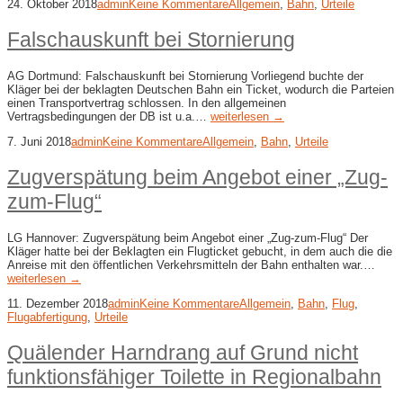
24. Oktober 2018
admin
Keine Kommentare
Allgemein
,
Bahn
,
Urteile
Falschauskunft bei Stornierung
AG Dortmund: Falschauskunft bei Stornierung Vorliegend buchte der
Kläger bei der beklagten Deutschen Bahn ein Ticket, wodurch die Parteien
einen Transportvertrag schlossen. In den allgemeinen
Vertragsbedingungen der DB ist u.a.…
weiterlesen →
7. Juni 2018
admin
Keine Kommentare
Allgemein
,
Bahn
,
Urteile
Zugverspätung beim Angebot einer „Zug-​
zum-​Flug“
LG Hannover: Zugverspätung beim Angebot einer „Zug-​zum-​Flug“ Der
Kläger hatte bei der Beklagten ein Flugticket gebucht, in dem auch die die
Anreise mit den öffentlichen Verkehrsmitteln der Bahn enthalten war.…
weiterlesen →
11. Dezember 2018
admin
Keine Kommentare
Allgemein
,
Bahn
,
Flug
,
Flugabfertigung
,
Urteile
Quälender Harndrang auf Grund nicht
funktionsfähiger Toilette in Regionalbahn