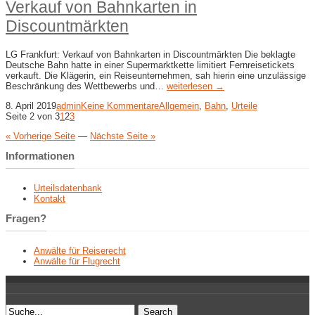
Verkauf von Bahnkarten in
Discountmärkten
LG Frankfurt: Verkauf von Bahnkarten in Discountmärkten Die beklagte
Deutsche Bahn hatte in einer Supermarktkette limitiert Fernreisetickets
verkauft. Die Klägerin, ein Reiseunternehmen, sah hierin eine unzulässige
Beschränkung des Wettbewerbs und…
weiterlesen →
8. April 2019
admin
Keine Kommentare
Allgemein
,
Bahn
,
Urteile
Seite 2 von 3
1
2
3
« Vorherige Seite
—
Nächste Seite »
Informationen
Urteilsdatenbank
Kontakt
Fragen?
Anwälte für Reiserecht
Anwälte für Flugrecht