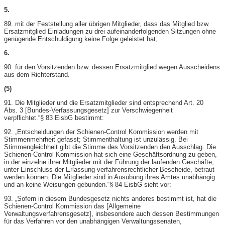
5.
89. mit der Feststellung aller übrigen Mitglieder, dass das Mitglied bzw.
Ersatzmitglied Einladungen zu drei aufeinanderfolgenden Sitzungen ohne
genügende Entschuldigung keine Folge geleistet hat;
6.
90. für den Vorsitzenden bzw. dessen Ersatzmitglied wegen Ausscheidens
aus dem Richterstand.
(5)
91. Die Mitglieder und die Ersatzmitglieder sind entsprechend Art. 20
Abs. 3 [Bundes-​Verfassungsgesetz] zur Verschwiegenheit
verpflichtet.“§ 83 EisbG bestimmt:
92. „Entscheidungen der Schienen-​Control Kommission werden mit
Stimmenmehrheit gefasst; Stimmenthaltung ist unzulässig. Bei
Stimmengleichheit gibt die Stimme des Vorsitzenden den Ausschlag. Die
Schienen-​Control Kommission hat sich eine Geschäftsordnung zu geben,
in der einzelne ihrer Mitglieder mit der Führung der laufenden Geschäfte,
unter Einschluss der Erlassung verfahrensrechtlicher Bescheide, betraut
werden können. Die Mitglieder sind in Ausübung ihres Amtes unabhängig
und an keine Weisungen gebunden.“§ 84 EisbG sieht vor:
93. „Sofern in diesem Bundesgesetz nichts anderes bestimmt ist, hat die
Schienen-​Control Kommission das [Allgemeine
Verwaltungsverfahrensgesetz], insbesondere auch dessen Bestimmungen
für das Verfahren vor den unabhängigen Verwaltungssenaten,