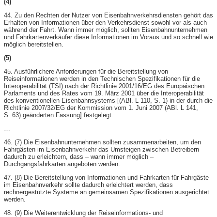
(4)
44. Zu den Rechten der Nutzer von Eisenbahnverkehrsdiensten gehört das
Erhalten von Informationen über den Verkehrsdienst sowohl vor als auch
während der Fahrt. Wann immer möglich, sollten Eisenbahnunternehmen
und Fahrkartenverkäufer diese Informationen im Voraus und so schnell wie
möglich bereitstellen.
(5)
45. Ausführlichere Anforderungen für die Bereitstellung von
Reiseinformationen werden in den Technischen Spezifikationen für die
Interoperabilität (TSI) nach der Richtlinie 2001/16/EG des Europäischen
Parlaments und des Rates vom 19. März 2001 über die Interoperabilität
des konventionellen Eisenbahnsystems [(ABl. L 110, S. 1) in der durch die
Richtlinie 2007/32/EG der Kommission vom 1. Juni 2007 (ABl. L 141,
S. 63) geänderten Fassung] festgelegt.
…
46. (7) Die Eisenbahnunternehmen sollten zusammenarbeiten, um den
Fahrgästen im Eisenbahnverkehr das Umsteigen zwischen Betreibern
dadurch zu erleichtern, dass – wann immer möglich –
Durchgangsfahrkarten angeboten werden.
47. (8) Die Bereitstellung von Informationen und Fahrkarten für Fahrgäste
im Eisenbahnverkehr sollte dadurch erleichtert werden, dass
rechnergestützte Systeme an gemeinsamen Spezifikationen ausgerichtet
werden.
48. (9) Die Weiterentwicklung der Reiseinformations- und