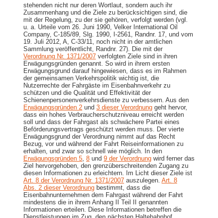
stehenden nicht nur deren Wortlaut, sondern auch ihr
Zusammenhang und die Ziele zu berücksichtigen sind, die
mit der Regelung, zu der sie gehören, verfolgt werden (vgl.
u. a. Urteile vom 26. Juni 1990, Velker International Oil
Company, C-​185/89, Slg. 1990, I-​2561, Randnr. 17, und vom
19. Juli 2012, A, C-​33/11, noch nicht in der amtlichen
Sammlung veröffentlicht, Randnr. 27). Die mit der
Verordnung Nr. 1371/2007
verfolgten Ziele sind in ihren
Erwägungsgründen genannt. So wird in ihrem ersten
Erwägungsgrund darauf hingewiesen, dass es im Rahmen
der gemeinsamen Verkehrspolitik wichtig ist, die
Nutzerrechte der Fahrgäste im Eisenbahnverkehr zu
schützen und die Qualität und Effektivität der
Schienenpersonenverkehrsdienste zu verbessern. Aus den
Erwägungsgründen 2
und
3 dieser Verordnung
geht hervor,
dass ein hohes Verbraucherschutzniveau erreicht werden
soll und dass der Fahrgast als schwächere Partei eines
Beförderungsvertrags geschützt werden muss. Der vierte
Erwägungsgrund der Verordnung nimmt auf das Recht
Bezug, vor und während der Fahrt Reiseinformationen zu
erhalten, und zwar so schnell wie möglich. In den
Erwägungsgründen 5
,
8
und
9 der Verordnung
wird ferner das
Ziel hervorgehoben, den grenzüberschreitenden Zugang zu
diesen Informationen zu erleichtern. Im Licht dieser Ziele ist
Art. 8 der Verordnung Nr. 1371/2007
auszulegen.
Art. 8
Abs. 2 dieser Verordnung
bestimmt, dass die
Eisenbahnunternehmen dem Fahrgast während der Fahrt
mindestens die in ihrem Anhang II Teil II genannten
Informationen erteilen. Diese Informationen betreffen die
Dienstleistungen im Zug, den nächsten Haltebahnhof,