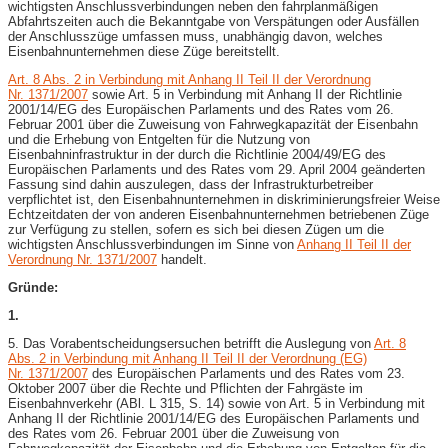
wichtigsten Anschlussverbindungen neben den fahrplanmäßigen
Abfahrtszeiten auch die Bekanntgabe von Verspätungen oder Ausfällen
der Anschlusszüge umfassen muss, unabhängig davon, welches
Eisenbahnunternehmen diese Züge bereitstellt.
Art. 8 Abs. 2 in Verbindung mit Anhang II Teil II der Verordnung
Nr. 1371/2007
sowie Art. 5 in Verbindung mit Anhang II der Richtlinie
2001/14/EG des Europäischen Parlaments und des Rates vom 26.
Februar 2001 über die Zuweisung von Fahrwegkapazität der Eisenbahn
und die Erhebung von Entgelten für die Nutzung von
Eisenbahninfrastruktur in der durch die Richtlinie 2004/49/EG des
Europäischen Parlaments und des Rates vom 29. April 2004 geänderten
Fassung sind dahin auszulegen, dass der Infrastrukturbetreiber
verpflichtet ist, den Eisenbahnunternehmen in diskriminierungsfreier Weise
Echtzeitdaten der von anderen Eisenbahnunternehmen betriebenen Züge
zur Verfügung zu stellen, sofern es sich bei diesen Zügen um die
wichtigsten Anschlussverbindungen im Sinne von
Anhang II Teil II der
Verordnung Nr. 1371/2007
handelt.
Gründe:
1.
5. Das Vorabentscheidungsersuchen betrifft die Auslegung von
Art. 8
Abs. 2 in Verbindung mit Anhang II Teil II der Verordnung (EG)
Nr. 1371/2007
des Europäischen Parlaments und des Rates vom 23.
Oktober 2007 über die Rechte und Pflichten der Fahrgäste im
Eisenbahnverkehr (ABl. L 315, S. 14) sowie von Art. 5 in Verbindung mit
Anhang II der Richtlinie 2001/14/EG des Europäischen Parlaments und
des Rates vom 26. Februar 2001 über die Zuweisung von