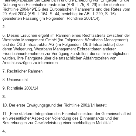
Fahrwegkapazität der Eisenbahn und die Erhebung von Entgelten für die
Nutzung von Eisenbahninfrastruktur (ABl. L 75, S. 29) in der durch die
Richtlinie 2004/49/EG des Europäischen Parlaments und des Rates vom
29. April 2004 (ABl. L 164, S. 44, berichtigt im ABl. L 220, S. 16)
geänderten Fassung (im Folgenden: Richtlinie 2001/14).
2.
6. Dieses Ersuchen ergeht im Rahmen eines Rechtsstreits zwischen der
Westbahn Management GmbH (im Folgenden: Westbahn Management)
und der ÖBB-​Infrastruktur AG (im Folgenden: ÖBB-​Infrastruktur) über
deren Weigerung, Westbahn Management Echtzeitdaten anderer
Eisenbahnunternehmen zur Verfügung zu stellen, die es ihr ermöglichen
würden, ihre Fahrgäste über die tatsächlichen Abfahrtszeiten von
Anschlusszügen zu informieren.
7. Rechtlicher Rahmen
8. Unionsrecht
9. Richtlinie 2001/14
3.
10. Der erste Erwägungsgrund der Richtlinie 2001/14 lautet:
11. „Eine stärkere Integration des Eisenbahnsektors der Gemeinschaft ist
ein wesentlicher Aspekt der Vollendung des Binnenmarkts und der
Bestrebungen zur Gewährleistung einer nachhaltigen Mobilität.“
4.