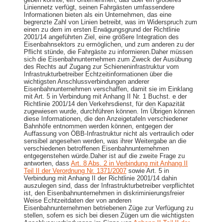
Liniennetz verfügt, seinen Fahrgästen umfassendere
Informationen bieten als ein Unternehmen, das eine
begrenzte Zahl von Linien betreibt, was im Widerspruch zum
einen zu dem im ersten Erwägungsgrund der Richtlinie
2001/14 angeführten Ziel, eine größere Integration des
Eisenbahnsektors zu ermöglichen, und zum anderen zu der
Pflicht stünde, die Fahrgäste zu informieren.Daher müssen
sich die Eisenbahnunternehmen zum Zweck der Ausübung
des Rechts auf Zugang zur Schieneninfrastruktur vom
Infrastrukturbetreiber Echtzeitinformationen über die
wichtigsten Anschlussverbindungen anderer
Eisenbahnunternehmen verschaffen, damit sie im Einklang
mit Art. 5 in Verbindung mit Anhang II Nr. 1 Buchst. e der
Richtlinie 2001/14 den Verkehrsdienst, für den Kapazität
zugewiesen wurde, durchführen können. Im Übrigen können
diese Informationen, die den Anzeigetafeln verschiedener
Bahnhöfe entnommen werden können, entgegen der
Auffassung von ÖBB-​Infrastruktur nicht als vertraulich oder
sensibel angesehen werden, was ihrer Weitergabe an die
verschiedenen betroffenen Eisenbahnunternehmen
entgegenstehen würde.Daher ist auf die zweite Frage zu
antworten, dass
Art. 8 Abs. 2 in Verbindung mit Anhang II
Teil II der Verordnung Nr. 1371/2007
sowie Art. 5 in
Verbindung mit Anhang II der Richtlinie 2001/14 dahin
auszulegen sind, dass der Infrastrukturbetreiber verpflichtet
ist, den Eisenbahnunternehmen in diskriminierungsfreier
Weise Echtzeitdaten der von anderen
Eisenbahnunternehmen betriebenen Züge zur Verfügung zu
stellen, sofern es sich bei diesen Zügen um die wichtigsten