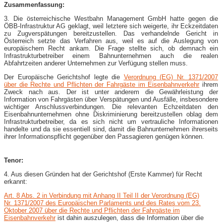
Zusammenfassung:
3. Die österreichische Westbahn Management GmbH hatte gegen die
ÖBB-Infrastruktur AG geklagt, weil letztere sich weigerte, ihr Eckzeitdaten
zu Zugverspätungen bereitzustellen. Das verhandelnde Gericht in
Österreich setzte das Verfahren aus, weil es auf die Auslegung von
europäischem Recht ankam. Die Frage stellte sich, ob demnach ein
Infrastrukturbetreiber einem Bahnunternehmen auch die realen
Abfahrtzeiten anderer Unternehmen zur Verfügung stellen muss.
Der Europäische Gerichtshof legte die
Verordnung (EG) Nr. 1371/2007
über die Rechte und Pflichten der Fahrgäste im Eisenbahnverkehr
ihrem
Zweck nach aus. Der ist unter anderem die Gewährleistung der
Information von Fahrgästen über Verspätungen und Ausfälle, insbesondere
wichtiger Anschlussverbindungen. Die relevanten Echzeitdaten den
Eisenbahnunternehmen ohne Diskriminierung bereitzustellen oblag dem
Infrastrukturbetreiber, da es sich nicht um vertrauliche Informationen
handelte und da sie essentiell sind, damit die Bahnunternehmen ihrerseits
ihrer Informationspflicht gegenüber den Passagieren genügen können.
Tenor:
4. Aus diesen Gründen hat der Gerichtshof (Erste Kammer) für Recht
erkannt:
Art. 8 Abs. 2 in Verbindung mit Anhang II Teil II der Verordnung (EG)
Nr. 1371/2007 des Europäischen Parlaments und des Rates vom 23.
Oktober 2007 über die Rechte und Pflichten der Fahrgäste im
Eisenbahnverkehr
ist dahin auszulegen, dass die Information über die