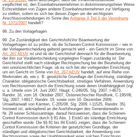
verpflichtet ist, den Eisenbahnunternehmen in diskriminierungsfreier Weise
Echtzeitdaten von Zügen anderer Eisenbahnunternehmen zur Verfügung
zu stellen, sofern es sich bei diesen Zügen um die wichtigsten
Anschlussverbindungen im Sinne des
Anhangs II Teil II der Verordnung
Nr. 1371/2007
handelt?
98. Zu den Vorlagefragen
99. Zur Zuständigkeit des GerichtshofsVor Beantwortung der
Vorlagefragen ist zu prüfen, ob die Schienen-​Control Kommission – wie in
der Vorlageentscheidung geltend gemacht wird – ein Gericht im Sinne von
Art. 267 AEUV
ist und ob der Gerichtshof demnach für die Beantwortung
der ihm zur Vorabentscheidung vorgelegten Fragen zuständig ist. Der
Gerichtshof stellt nach ständiger Rechtsprechung bei der Beurteilung der
rein unionsrechtlichen Frage, ob es sich bei der vorlegenden Einrichtung
um ein Gericht im Sinne von
Art. 267 AEUV
handelt, auf eine Reihe von
Merkmalen ab, wie z. B. gesetzliche Grundlage der Einrichtung, ständiger
Charakter, obligatorische Gerichtsbarkeit, streitiges Verfahren, Anwendung
von Rechtsnormen durch die Einrichtung sowie deren Unabhängigkeit (vgl.
u. a. Urteile vom 14. Juni 2007, Häupl, C-​246/05, Slg. 2007, I-​4673,
Randnr. 16, vom 18. Oktober 2007, Österreichischer Rundfunk, C-​195/06,
Slg. 2007, I-​8817, Randnr. 19, sowie vom 10. Dezember 2009,
Umweltanwalt von Kärnten, C-​205/08, Slg. 2009, I-​11525, Randnr. 35).
Insoweit ist, anknüpfend an die Ausführungen des Generalanwalts in
Nr. 28 seiner Schlussanträge, darauf hinzuweisen, dass die Schienen-​
Control Kommission durch § 81 Abs. 1 EisbG als ständige Einrichtung
geschaffen wurde. Die §§ 81 bis 84 EisbG zeigen, dass die Schienen-​
Control Kommission die Kriterien der gesetzlichen Grundlage, der
ständigen und obligatorischen Gerichtsbarkeit, der Anwendung von
Rechtsnormen sowie der Unabhängigkeit einer solchen Einrichtung