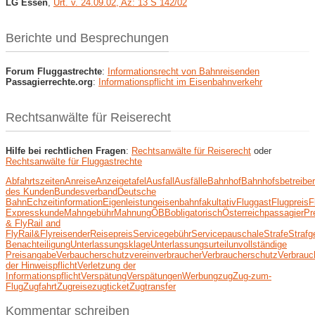
LG Essen
,
Urt. v. 24.09.02, Az: 13 S 142/02
Berichte und Besprechungen
Forum Fluggastrechte
:
Informationsrecht von Bahnreisenden
Passagierrechte.org
:
Informationspflicht im Eisenbahnverkehr
Rechtsanwälte für Reiserecht
Hilfe bei rechtlichen Fragen
:
Rechtsanwälte für Reiserecht
oder
Rechtsanwälte für Fluggastrechte
Abfahrtszeiten
Anreise
Anzeigetafel
Ausfall
Ausfälle
Bahnhof
Bahnhofsbetreiber
des Kunden
Bundesverband
Deutsche
Bahn
Echzeitinformation
Eigenleistung
eisenbahn
fakultativ
Fluggast
Flugpreis
F
Express
kunde
Mahngebühr
Mahnung
ÖBB
obligatorisch
Österreich
passagier
Pr
& Fly
Rail and
Fly
Rail&Fly
reisender
Reisepreis
Servicegebühr
Servicepauschale
Strafe
Strafg
Benachteiligung
Unterlassungsklage
Unterlassungsurteil
unvollständige
Preisangabe
Verbaucherschutzverein
verbraucher
Verbraucherschutz
Verbrauc
der Hinweispflicht
Verletzung der
Informationspflicht
Verspätung
Verspätungen
Werbung
zug
Zug-zum-
Flug
Zugfahrt
Zugreise
zugticket
Zugtransfer
Kommentar schreiben