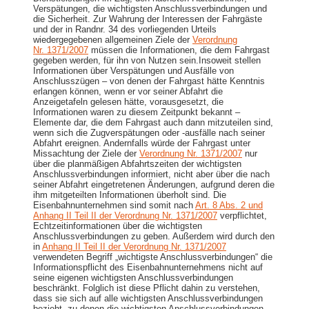
Verspätungen, die wichtigsten Anschlussverbindungen und
die Sicherheit. Zur Wahrung der Interessen der Fahrgäste
und der in Randnr. 34 des vorliegenden Urteils
wiedergegebenen allgemeinen Ziele der
Verordnung
Nr. 1371/2007
müssen die Informationen, die dem Fahrgast
gegeben werden, für ihn von Nutzen sein.Insoweit stellen
Informationen über Verspätungen und Ausfälle von
Anschlusszügen – von denen der Fahrgast hätte Kenntnis
erlangen können, wenn er vor seiner Abfahrt die
Anzeigetafeln gelesen hätte, vorausgesetzt, die
Informationen waren zu diesem Zeitpunkt bekannt –
Elemente dar, die dem Fahrgast auch dann mitzuteilen sind,
wenn sich die Zugverspätungen oder -ausfälle nach seiner
Abfahrt ereignen. Andernfalls würde der Fahrgast unter
Missachtung der Ziele der
Verordnung Nr. 1371/2007
nur
über die planmäßigen Abfahrtszeiten der wichtigsten
Anschlussverbindungen informiert, nicht aber über die nach
seiner Abfahrt eingetretenen Änderungen, aufgrund deren die
ihm mitgeteilten Informationen überholt sind. Die
Eisenbahnunternehmen sind somit nach
Art. 8 Abs. 2 und
Anhang II Teil II der Verordnung Nr. 1371/2007
verpflichtet,
Echtzeitinformationen über die wichtigsten
Anschlussverbindungen zu geben. Außerdem wird durch den
in
Anhang II Teil II der Verordnung Nr. 1371/2007
verwendeten Begriff „wichtigste Anschlussverbindungen“ die
Informationspflicht des Eisenbahnunternehmens nicht auf
seine eigenen wichtigsten Anschlussverbindungen
beschränkt. Folglich ist diese Pflicht dahin zu verstehen,
dass sie sich auf alle wichtigsten Anschlussverbindungen
bezieht, zu denen die wichtigsten Anschlussverbindungen