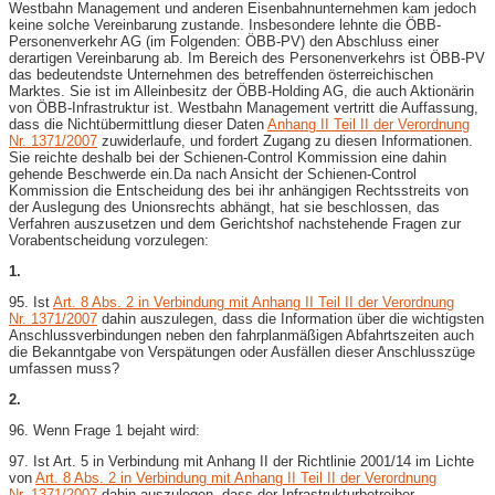
Westbahn Management und anderen Eisenbahnunternehmen kam jedoch
keine solche Vereinbarung zustande. Insbesondere lehnte die ÖBB-​
Personenverkehr AG (im Folgenden: ÖBB-​PV) den Abschluss einer
derartigen Vereinbarung ab. Im Bereich des Personenverkehrs ist ÖBB-​PV
das bedeutendste Unternehmen des betreffenden österreichischen
Marktes. Sie ist im Alleinbesitz der ÖBB-​Holding AG, die auch Aktionärin
von ÖBB-​Infrastruktur ist. Westbahn Management vertritt die Auffassung,
dass die Nichtübermittlung dieser Daten
Anhang II Teil II der Verordnung
Nr. 1371/2007
zuwiderlaufe, und fordert Zugang zu diesen Informationen.
Sie reichte deshalb bei der Schienen-​Control Kommission eine dahin
gehende Beschwerde ein.Da nach Ansicht der Schienen-​Control
Kommission die Entscheidung des bei ihr anhängigen Rechtsstreits von
der Auslegung des Unionsrechts abhängt, hat sie beschlossen, das
Verfahren auszusetzen und dem Gerichtshof nachstehende Fragen zur
Vorabentscheidung vorzulegen:
1.
95. Ist
Art. 8 Abs. 2 in Verbindung mit Anhang II Teil II der Verordnung
Nr. 1371/2007
dahin auszulegen, dass die Information über die wichtigsten
Anschlussverbindungen neben den fahrplanmäßigen Abfahrtszeiten auch
die Bekanntgabe von Verspätungen oder Ausfällen dieser Anschlusszüge
umfassen muss?
2.
96. Wenn Frage 1 bejaht wird:
97. Ist Art. 5 in Verbindung mit Anhang II der Richtlinie 2001/14 im Lichte
von
Art. 8 Abs. 2 in Verbindung mit Anhang II Teil II der Verordnung
Nr. 1371/2007
dahin auszulegen, dass der Infrastrukturbetreiber