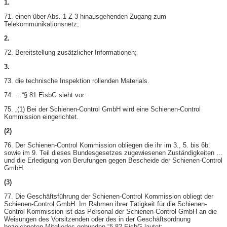
1.
71. einen über Abs. 1 Z 3 hinausgehenden Zugang zum
Telekommunikationsnetz;
2.
72. Bereitstellung zusätzlicher Informationen;
3.
73. die technische Inspektion rollenden Materials.
74. …“§ 81 EisbG sieht vor:
75. „(1) Bei der Schienen-​Control GmbH wird eine Schienen-​Control
Kommission eingerichtet.
(2)
76. Der Schienen-​Control Kommission obliegen die ihr im 3., 5. bis 6b.
sowie im 9. Teil dieses Bundesgesetzes zugewiesenen Zuständigkeiten …
und die Erledigung von Berufungen gegen Bescheide der Schienen-​Control
GmbH. …
(3)
77. Die Geschäftsführung der Schienen-​Control Kommission obliegt der
Schienen-​Control GmbH. Im Rahmen ihrer Tätigkeit für die Schienen-​
Control Kommission ist das Personal der Schienen-​Control GmbH an die
Weisungen des Vorsitzenden oder des in der Geschäftsordnung
bezeichneten Mitgliedes gebunden.“§ 82 EisbG lautet: