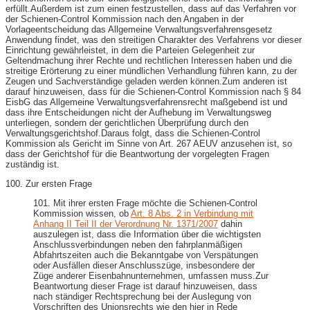
erfüllt.Außerdem ist zum einen festzustellen, dass auf das Verfahren vor
der Schienen-​Control Kommission nach den Angaben in der
Vorlageentscheidung das Allgemeine Verwaltungsverfahrensgesetz
Anwendung findet, was den streitigen Charakter des Verfahrens vor dieser
Einrichtung gewährleistet, in dem die Parteien Gelegenheit zur
Geltendmachung ihrer Rechte und rechtlichen Interessen haben und die
streitige Erörterung zu einer mündlichen Verhandlung führen kann, zu der
Zeugen und Sachverständige geladen werden können.Zum anderen ist
darauf hinzuweisen, dass für die Schienen-​Control Kommission nach § 84
EisbG das Allgemeine Verwaltungsverfahrensrecht maßgebend ist und
dass ihre Entscheidungen nicht der Aufhebung im Verwaltungsweg
unterliegen, sondern der gerichtlichen Überprüfung durch den
Verwaltungsgerichtshof.Daraus folgt, dass die Schienen-​Control
Kommission als Gericht im Sinne von Art. 267 AEUV anzusehen ist, so
dass der Gerichtshof für die Beantwortung der vorgelegten Fragen
zuständig ist.
100. Zur ersten Frage
101. Mit ihrer ersten Frage möchte die Schienen-​Control
Kommission wissen, ob
Art. 8 Abs. 2 in Verbindung mit
Anhang II Teil II der Verordnung Nr. 1371/2007
dahin
auszulegen ist, dass die Information über die wichtigsten
Anschlussverbindungen neben den fahrplanmäßigen
Abfahrtszeiten auch die Bekanntgabe von Verspätungen
oder Ausfällen dieser Anschlusszüge, insbesondere der
Züge anderer Eisenbahnunternehmen, umfassen muss.Zur
Beantwortung dieser Frage ist darauf hinzuweisen, dass
nach ständiger Rechtsprechung bei der Auslegung von
Vorschriften des Unionsrechts wie den hier in Rede