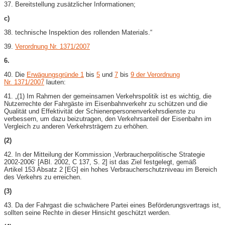
37. Bereitstellung zusätzlicher Informationen;
c)
38. technische Inspektion des rollenden Materials.“
39.
Verordnung Nr. 1371/2007
6.
40. Die
Erwägungsgründe 1
bis
5
und
7
bis
9 der Verordnung
Nr. 1371/2007
lauten:
41. „(1) Im Rahmen der gemeinsamen Verkehrspolitik ist es wichtig, die
Nutzerrechte der Fahrgäste im Eisenbahnverkehr zu schützen und die
Qualität und Effektivität der Schienenpersonenverkehrsdienste zu
verbessern, um dazu beizutragen, den Verkehrsanteil der Eisenbahn im
Vergleich zu anderen Verkehrsträgern zu erhöhen.
(2)
42. In der Mitteilung der Kommission ‚Verbraucherpolitische Strategie
2002-​2006‘ [ABl. 2002, C 137, S. 2] ist das Ziel festgelegt, gemäß
Artikel 153 Absatz 2 [EG] ein hohes Verbraucherschutzniveau im Bereich
des Verkehrs zu erreichen.
(3)
43. Da der Fahrgast die schwächere Partei eines Beförderungsvertrags ist,
sollten seine Rechte in dieser Hinsicht geschützt werden.