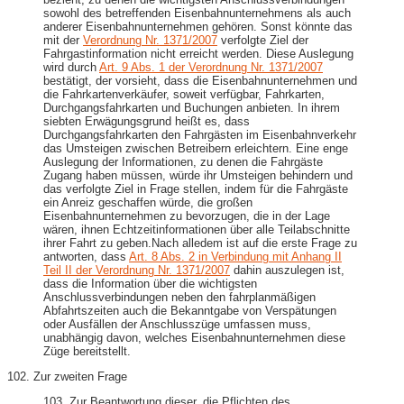
sowohl des betreffenden Eisenbahnunternehmens als auch
anderer Eisenbahnunternehmen gehören. Sonst könnte das
mit der
Verordnung Nr. 1371/2007
verfolgte Ziel der
Fahrgastinformation nicht erreicht werden. Diese Auslegung
wird durch
Art. 9 Abs. 1 der Verordnung Nr. 1371/2007
bestätigt, der vorsieht, dass die Eisenbahnunternehmen und
die Fahrkartenverkäufer, soweit verfügbar, Fahrkarten,
Durchgangsfahrkarten und Buchungen anbieten. In ihrem
siebten Erwägungsgrund heißt es, dass
Durchgangsfahrkarten den Fahrgästen im Eisenbahnverkehr
das Umsteigen zwischen Betreibern erleichtern. Eine enge
Auslegung der Informationen, zu denen die Fahrgäste
Zugang haben müssen, würde ihr Umsteigen behindern und
das verfolgte Ziel in Frage stellen, indem für die Fahrgäste
ein Anreiz geschaffen würde, die großen
Eisenbahnunternehmen zu bevorzugen, die in der Lage
wären, ihnen Echtzeitinformationen über alle Teilabschnitte
ihrer Fahrt zu geben.Nach alledem ist auf die erste Frage zu
antworten, dass
Art. 8 Abs. 2 in Verbindung mit Anhang II
Teil II der Verordnung Nr. 1371/2007
dahin auszulegen ist,
dass die Information über die wichtigsten
Anschlussverbindungen neben den fahrplanmäßigen
Abfahrtszeiten auch die Bekanntgabe von Verspätungen
oder Ausfällen der Anschlusszüge umfassen muss,
unabhängig davon, welches Eisenbahnunternehmen diese
Züge bereitstellt.
102. Zur zweiten Frage
103. Zur Beantwortung dieser, die Pflichten des