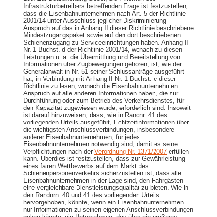
Infrastrukturbetreibers betreffenden Frage ist festzustellen,
dass die Eisenbahnunternehmen nach Art. 5 der Richtlinie
2001/14 unter Ausschluss jeglicher Diskriminierung
Anspruch auf das in Anhang II dieser Richtlinie beschriebene
Mindestzugangspaket sowie auf den dort beschriebenen
Schienenzugang zu Serviceeinrichtungen haben. Anhang II
Nr. 1 Buchst. d der Richtlinie 2001/14, wonach zu diesen
Leistungen u. a. die Übermittlung und Bereitstellung von
Informationen über Zugbewegungen gehören, ist, wie der
Generalanwalt in Nr. 51 seiner Schlussanträge ausgeführt
hat, in Verbindung mit Anhang II Nr. 1 Buchst. e dieser
Richtlinie zu lesen, wonach die Eisenbahnunternehmen
Anspruch auf alle anderen Informationen haben, die zur
Durchführung oder zum Betrieb des Verkehrsdienstes, für
den Kapazität zugewiesen wurde, erforderlich sind. Insoweit
ist darauf hinzuweisen, dass, wie in Randnr. 41 des
vorliegenden Urteils ausgeführt, Echtzeitinformationen über
die wichtigsten Anschlussverbindungen, insbesondere
anderer Eisenbahnunternehmen, für jedes
Eisenbahnunternehmen notwendig sind, damit es seine
Verpflichtungen nach der
Verordnung Nr. 1371/2007
erfüllen
kann. Überdies ist festzustellen, dass zur Gewährleistung
eines fairen Wettbewerbs auf dem Markt des
Schienenpersonenverkehrs sicherzustellen ist, dass alle
Eisenbahnunternehmen in der Lage sind, den Fahrgästen
eine vergleichbare Dienstleistungsqualität zu bieten. Wie in
den Randnrn. 40 und 41 des vorliegenden Urteils
hervorgehoben, könnte, wenn ein Eisenbahnunternehmen
nur Informationen zu seinen eigenen Anschlussverbindungen
geben könnte, ein Unternehmen, das über ein größeres