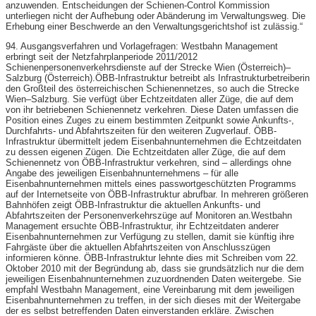
anzuwenden. Entscheidungen der Schienen-​Control Kommission
unterliegen nicht der Aufhebung oder Abänderung im Verwaltungsweg. Die
Erhebung einer Beschwerde an den Verwaltungsgerichtshof ist zulässig.“
94. Ausgangsverfahren und Vorlagefragen: Westbahn Management
erbringt seit der Netzfahrplanperiode 2011/2012
Schienenpersonenverkehrsdienste auf der Strecke Wien (Österreich)–
Salzburg (Österreich).ÖBB-​Infrastruktur betreibt als Infrastrukturbetreiberin
den Großteil des österreichischen Schienennetzes, so auch die Strecke
Wien–Salzburg. Sie verfügt über Echtzeitdaten aller Züge, die auf dem
von ihr betriebenen Schienennetz verkehren. Diese Daten umfassen die
Position eines Zuges zu einem bestimmten Zeitpunkt sowie Ankunfts-​,
Durchfahrts- und Abfahrtszeiten für den weiteren Zugverlauf. ÖBB-​
Infrastruktur übermittelt jedem Eisenbahnunternehmen die Echtzeitdaten
zu dessen eigenen Zügen. Die Echtzeitdaten aller Züge, die auf dem
Schienennetz von ÖBB-​Infrastruktur verkehren, sind – allerdings ohne
Angabe des jeweiligen Eisenbahnunternehmens – für alle
Eisenbahnunternehmen mittels eines passwortgeschützten Programms
auf der Internetseite von ÖBB-​Infrastruktur abrufbar. In mehreren größeren
Bahnhöfen zeigt ÖBB-​Infrastruktur die aktuellen Ankunfts- und
Abfahrtszeiten der Personenverkehrszüge auf Monitoren an.Westbahn
Management ersuchte ÖBB-​Infrastruktur, ihr Echtzeitdaten anderer
Eisenbahnunternehmen zur Verfügung zu stellen, damit sie künftig ihre
Fahrgäste über die aktuellen Abfahrtszeiten von Anschlusszügen
informieren könne. ÖBB-​Infrastruktur lehnte dies mit Schreiben vom 22.
Oktober 2010 mit der Begründung ab, dass sie grundsätzlich nur die dem
jeweiligen Eisenbahnunternehmen zuzuordnenden Daten weitergebe. Sie
empfahl Westbahn Management, eine Vereinbarung mit dem jeweiligen
Eisenbahnunternehmen zu treffen, in der sich dieses mit der Weitergabe
der es selbst betreffenden Daten einverstanden erkläre. Zwischen