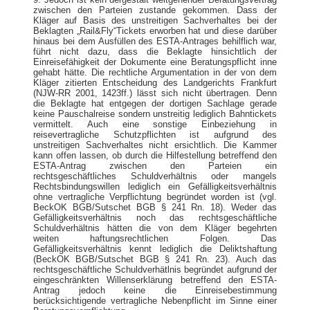
zwischen den Parteien zustande gekommen. Dass der
Kläger auf Basis des unstreitigen Sachverhaltes bei der
Beklagten „Rail&Fly“Tickets erworben hat und diese darüber
hinaus bei dem Ausfüllen des ESTA-Antrages behilflich war,
führt nicht dazu, dass die Beklagte hinsichtlich der
Einreisefähigkeit der Dokumente eine Beratungspflicht inne
gehabt hätte. Die rechtliche Argumentation in der von dem
Kläger zitierten Entscheidung des Landgerichts Frankfurt
(NJW-RR 2001, 1423ff.) lässt sich nicht übertragen. Denn
die Beklagte hat entgegen der dortigen Sachlage gerade
keine Pauschalreise sondern unstreitig lediglich Bahntickets
vermittelt. Auch eine sonstige Einbeziehung in
reisevertragliche Schutzpflichten ist aufgrund des
unstreitigen Sachverhaltes nicht ersichtlich. Die Kammer
kann offen lassen, ob durch die Hilfestellung betreffend den
ESTA-Antrag zwischen den Parteien ein
rechtsgeschäftliches Schuldverhältnis oder mangels
Rechtsbindungswillen lediglich ein Gefälligkeitsverhältnis
ohne vertragliche Verpflichtung begründet worden ist (vgl.
BeckOK BGB/Sutschet BGB § 241 Rn. 18). Weder das
Gefälligkeitsverhältnis noch das rechtsgeschäftliche
Schuldverhältnis hätten die von dem Kläger begehrten
weiten haftungsrechtlichen Folgen. Das
Gefälligkeitsverhältnis kennt lediglich die Deliktshaftung
(BeckOK BGB/Sutschet BGB § 241 Rn. 23). Auch das
rechtsgeschäftliche Schuldverhätlnis begründet aufgrund der
eingeschränkten Willenserklärung betreffend den ESTA-
Antrag jedoch keine die Einreisebestimmung
berücksichtigende vertragliche Nebenpflicht im Sinne einer