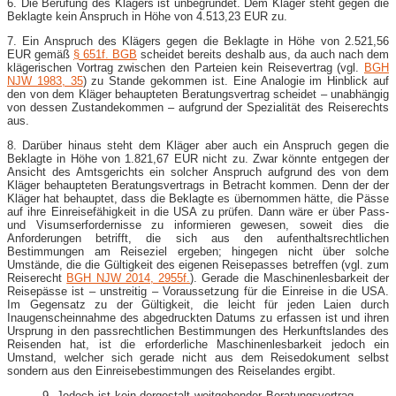
6. Die Berufung des Klägers ist unbegründet. Dem Kläger steht gegen die
Beklagte kein Anspruch in Höhe von 4.513,23 EUR zu.
7. Ein Anspruch des Klägers gegen die Beklagte in Höhe von 2.521,56
EUR gemäß
§ 651f. BGB
scheidet bereits deshalb aus, da auch nach dem
klägerischen Vortrag zwischen den Parteien kein Reisevertrag (vgl.
BGH
NJW 1983, 35
) zu Stande gekommen ist. Eine Analogie im Hinblick auf
den von dem Kläger behaupteten Beratungsvertrag scheidet – unabhängig
von dessen Zustandekommen – aufgrund der Spezialität des Reiserechts
aus.
8. Darüber hinaus steht dem Kläger aber auch ein Anspruch gegen die
Beklagte in Höhe von 1.821,67 EUR nicht zu. Zwar könnte entgegen der
Ansicht des Amtsgerichts ein solcher Anspruch aufgrund des von dem
Kläger behaupteten Beratungsvertrags in Betracht kommen. Denn der der
Kläger hat behauptet, dass die Beklagte es übernommen hätte, die Pässe
auf ihre Einreisefähigkeit in die USA zu prüfen. Dann wäre er über Pass-
und Visumserfordernisse zu informieren gewesen, soweit dies die
Anforderungen betrifft, die sich aus den aufenthaltsrechtlichen
Bestimmungen am Reiseziel ergeben; hingegen nicht über solche
Umstände, die die Gültigkeit des eigenen Reisepasses betreffen (vgl. zum
Reiserecht
BGH NJW 2014, 2955f.
). Gerade die Maschinenlesbarkeit der
Reisepässe ist – unstreitig – Voraussetzung für die Einreise in die USA.
Im Gegensatz zu der Gültigkeit, die leicht für jeden Laien durch
Inaugenscheinnahme des abgedruckten Datums zu erfassen ist und ihren
Ursprung in den passrechtlichen Bestimmungen des Herkunftslandes des
Reisenden hat, ist die erforderliche Maschinenlesbarkeit jedoch ein
Umstand, welcher sich gerade nicht aus dem Reisedokument selbst
sondern aus den Einreisebestimmungen des Reiselandes ergibt.
9. Jedoch ist kein dergestalt weitgehender Beratungsvertrag