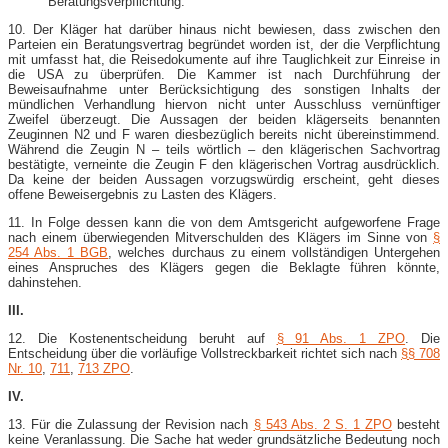
Beratungsverpflichtung.
10. Der Kläger hat darüber hinaus nicht bewiesen, dass zwischen den
Parteien ein Beratungsvertrag begründet worden ist, der die Verpflichtung
mit umfasst hat, die Reisedokumente auf ihre Tauglichkeit zur Einreise in
die USA zu überprüfen. Die Kammer ist nach Durchführung der
Beweisaufnahme unter Berücksichtigung des sonstigen Inhalts der
mündlichen Verhandlung hiervon nicht unter Ausschluss vernünftiger
Zweifel überzeugt. Die Aussagen der beiden klägerseits benannten
Zeuginnen N2 und F waren diesbezüglich bereits nicht übereinstimmend.
Während die Zeugin N – teils wörtlich – den klägerischen Sachvortrag
bestätigte, verneinte die Zeugin F den klägerischen Vortrag ausdrücklich.
Da keine der beiden Aussagen vorzugswürdig erscheint, geht dieses
offene Beweisergebnis zu Lasten des Klägers.
11. In Folge dessen kann die von dem Amtsgericht aufgeworfene Frage
nach einem überwiegenden Mitverschulden des Klägers im Sinne von
§
254 Abs. 1 BGB
, welches durchaus zu einem vollständigen Untergehen
eines Anspruches des Klägers gegen die Beklagte führen könnte,
dahinstehen.
III.
12. Die Kostenentscheidung beruht auf
§ 91 Abs. 1 ZPO
. Die
Entscheidung über die vorläufige Vollstreckbarkeit richtet sich nach
§§ 708
Nr. 10
,
711
,
713 ZPO
.
IV.
13. Für die Zulassung der Revision nach
§ 543 Abs. 2 S. 1 ZPO
besteht
keine Veranlassung. Die Sache hat weder grundsätzliche Bedeutung noch