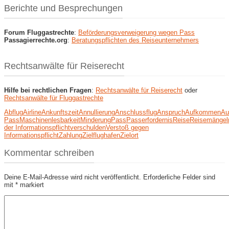
Berichte und Besprechungen
Forum Fluggastrechte
:
Beförderungsverweigerung wegen Pass
Passagierrechte.org
:
Beratungspflichten des Reiseunternehmers
Rechtsanwälte für Reiserecht
Hilfe bei rechtlichen Fragen
:
Rechtsanwälte für Reiserecht
oder
Rechtsanwälte für Fluggastrechte
Abflug
Airline
Ankunftszeit
Annullierung
Anschlussflug
Anspruch
Aufkommen
Au
Pass
Maschinenlesbarkeit
Minderung
Pass
Passerfordernis
Reise
Reisemängel
der Informationspflicht
verschulden
Verstoß gegen
Informationspflicht
Zahlung
Zielflughafen
Zielort
Kommentar schreiben
Deine E-Mail-Adresse wird nicht veröffentlicht.
Erforderliche Felder sind
mit
*
markiert