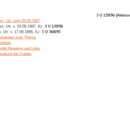
3 U 139/96 (Aktenz
n, Urt. vom 03.06.1997
, Urt. v. 03.06.1997, Az:
3 U 139/96
 Urt. v. 17.09.1996, Az:
1 O 368/95
Antworten zum Thema
Urteile
ende Hinweise und Links
Beratung bei Fragen