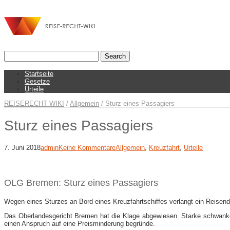
Startseite
Gesetze
Urteile
REISERECHT WIKI
/
Allgemein
/
Sturz eines Passagiers
Sturz eines Passagiers
7. Juni 2018
admin
Keine Kommentare
Allgemein
,
Kreuzfahrt
,
Urteile
OLG Bremen: Sturz eines Passagiers
Wegen eines Sturzes an Bord eines Kreuzfahrtschiffes verlangt ein Reisen
Das Oberlandesgericht Bremen hat die Klage abgewiesen. Starke schwanke
einen Anspruch auf eine Preisminderung begründe.