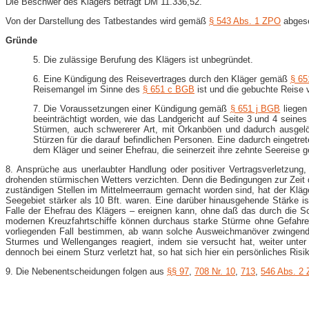
Die Beschwer des Klägers beträgt DM 11.336,52.
Von der Darstellung des Tatbestandes wird gemäß
§ 543 Abs. 1 ZPO
abges
Gründe
5. Die zulässige Berufung des Klägers ist unbegründet.
6. Eine Kündigung des Reisevertrages durch den Kläger gemäß
§ 65
Reisemangel im Sinne des
§ 651 c BGB
ist und die gebuchte Reise 
7. Die Voraussetzungen einer Kündigung gemäß
§ 651 j BGB
liegen 
beeinträchtigt worden, wie das Landgericht auf Seite 3 und 4 seines
Stürmen, auch schwererer Art, mit Orkanböen und dadurch ausgel
Stürzen für die darauf befindlichen Personen. Eine dadurch eingetret
dem Kläger und seiner Ehefrau, die seinerzeit ihre zehnte Seereise
8. Ansprüche aus unerlaubter Handlung oder positiver Vertragsverletzung
drohenden stürmischen Wetters verzichten. Denn die Bedingungen zur Zei
zuständigen Stellen im Mittelmeerraum gemacht worden sind, hat der Klä
Seegebiet stärker als 10 Bft. waren. Eine darüber hinausgehende Stärke ist
Falle der Ehefrau des Klägers – ereignen kann, ohne daß das durch die Sc
modernen Kreuzfahrtschiffe können durchaus starke Stürme ohne Gefahren f
vorliegenden Fall bestimmen, ab wann solche Ausweichmanöver zwingend 
Sturmes und Wellenganges reagiert, indem sie versucht hat, weiter unt
dennoch bei einem Sturz verletzt hat, so hat sich hier ein persönliches Risik
9. Die Nebenentscheidungen folgen aus
§§ 97
,
708 Nr. 10
,
713
,
546 Abs. 2