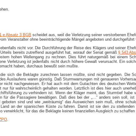
ehen.
1 e Absatz 3 BGB
scheidet aus, weil die Verletzung seiner verstorbenen Ehefr
vom Veranstalter ohne beeinträchtigende Mängel angeboten und durchgeführt 
ebenfalls nicht vor. Die Durchführung der Reise des Klägers und seiner Ehef
 Urteils bereits zutreffend ausgeführt hat, worauf der Senat gemäß
§ 543 Ab
östem hohen Wellengang zu rechnen. Dies führt naturgemäß bei einem Schi
ene Verletzung ist jedenfalls nicht durch höhere Gewalt verursacht. Ein solc
 gemacht haben, durchaus bewußt sein mußte.
, die sich die Beklagte zurechnen lassen müßte, sind nicht gegeben. Die S
t des Auslaufens waren günstig. Daß Sturmwarnungen mit genaueren Vorhersa
ger nicht nachgewiesen. Er hat auch mit dem Gutachten des deutschen Wette
 nur für wahrscheinlich gehalten worden. Letztlich ist dies hier auch unerh
hiffsführung zu verhindern ist. Wenn der Kläger meint, das Sturmtief habe v
ür die Passagiere bewältigen. Daß dies bei der „…“ anders sein soll, ist ni
geboten sind und wie „weiträumig“ das Ausweichen sein muß, ohne schuldh
er Land an der spanischen Küste zu fahren. Damit ist sie den zu stellend
o verwirklicht, für das die Beklagte keinen finanziellen Ausgleich zu schaffen 
 ZPO
.