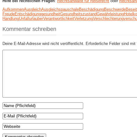
Hilfe bei rechtlichen Fragen
:
Rechtsanwälte für Reiserecht
oder
Rechtsanw
Aufkommen
Ausgleich
Ausgleichspauschale
Beschädigung
Beschwerde
Besei
Freude
Entschädigung
gesundheit
Gesundheitszustand
Gewährleistung
Hotel
ko
Handlung
Unfall
urlauber
Verantwortlichkeit
Verletzung
Verschlechterung
versch
Kommentar schreiben
Deine E-Mail-Adresse wird nicht veröffentlicht.
Erforderliche Felder sind mit