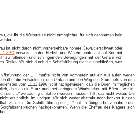
au, die ihr die Weiterreise nicht ermöglichte, für sich genommen kein
worden ist.
rau ist nicht durch nicht vorhersehbare höhere Gewalt erschwert oder
s. 1 ZPO
verweist. In den Herbst- und Wintermonaten ist auf See mit
ff zu rollenden und schlingernden Bewegungen mit der Gefahr von
hes Risiko läßt sich durch die Schiffsführung nicht ausschließen, was
chiffsführung der „…“ mußte nicht von vornherein auf ein Auslaufen wegen
gen über die Entwicklung, den Umfang und den Weg des Sturmtiefs von den
rdienstes vom 11.12.1996 nicht nachgewiesen, daß die Böen im fraglichen
eblich, da sich ein Sturz auch bei geringeren Windstärken mit Böen – wie im
on der „…“ weiträumig umfahren werden müssen, hilft das nicht weiter. Die
cht ersichtlich. Im übrigen läßt sich weder abstrakt noch konkret für den
aft zu sein. Die Schiffsführung der „…“ hat im übrigen bei Zunahme des
en Sorgfaltsansprüchen nachgekommen. Wenn die Ehefrau des Klägers sich
hat.