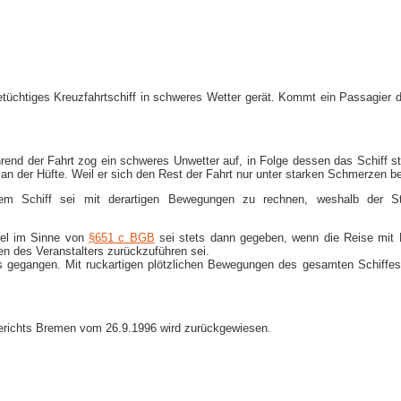
eetüchtiges Kreuzfahrtschiff in schweres Wetter gerät. Kommt ein Passagier
rend der Fahrt zog ein schweres Unwetter auf, in Folge dessen das Schiff s
 an der Hüfte. Weil er sich den Rest der Fahrt nur unter starken Schmerzen b
nem Schiff sei mit derartigen Bewegungen zu rechnen, weshalb der St
gel im Sinne von
§651 c BGB
sei stets dann gegeben, wenn die Reise mit Fe
en des Veranstalters zurückzuführen sei.
fes gegangen. Mit ruckartigen plötzlichen Bewegungen des gesamten Schiffes
gerichts Bremen vom 26.9.1996 wird zurückgewiesen.