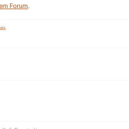
erem Forum
.
iers