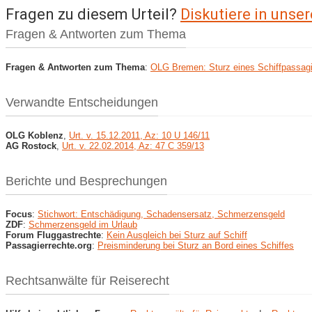
Fragen zu diesem Urteil?
Diskutiere in uns
Fragen & Antworten zum Thema
Fragen & Antworten zum Thema
:
OLG Bremen: Sturz eines Schiffpassag
Verwandte Entscheidungen
OLG Koblenz
,
Urt. v. 15.12.2011, Az: 10 U 146/11
AG Rostock
,
Urt. v. 22.02.2014, Az: 47 C 359/13
Berichte und Besprechungen
Focus
:
Stichwort: Entschädigung, Schadensersatz, Schmerzensgeld
ZDF
:
Schmerzensgeld im Urlaub
Forum Fluggastrechte
:
Kein Ausgleich bei Sturz auf Schiff
Passagierrechte.org
:
Preisminderung bei Sturz an Bord eines Schiffes
Rechtsanwälte für Reiserecht