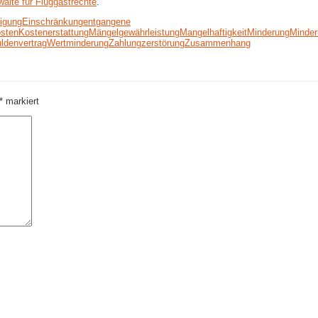
älte für Fluggastrechte
.
tigung
Einschränkung
entgangene
sten
Kostenerstattung
Mängelgewährleistung
Mangelhaftigkeit
Minderung
Minder
ulden
vertrag
Wertminderung
Zahlung
zerstörung
Zusammenhang
*
markiert