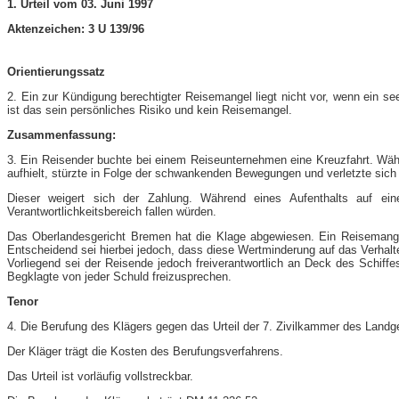
1. Urteil vom 03. Juni 1997
Aktenzeichen: 3 U 139/96
Orientierungssatz
2. Ein zur Kündigung berechtigter Reisemangel liegt nicht vor, wenn ein s
ist das sein persönliches Risiko und kein Reisemangel.
Zusammenfassung:
3. Ein Reisender buchte bei einem Reiseunternehmen eine Kreuzfahrt. Wäh
aufhielt, stürzte in Folge der schwankenden Bewegungen und verletzte sich
Dieser weigert sich der Zahlung. Während eines Aufenthalts auf ei
Verantwortlichkeitsbereich fallen würden.
Das Oberlandesgericht Bremen hat die Klage abgewiesen. Ein Reiseman
Entscheidend sei hierbei jedoch, dass diese Wertminderung auf das Verhalt
Vorliegend sei der Reisende jedoch freiverantwortlich an Deck des Schif
Begklagte von jeder Schuld freizusprechen.
Tenor
4. Die Berufung des Klägers gegen das Urteil der 7. Zivilkammer des Land
Der Kläger trägt die Kosten des Berufungsverfahrens.
Das Urteil ist vorläufig vollstreckbar.