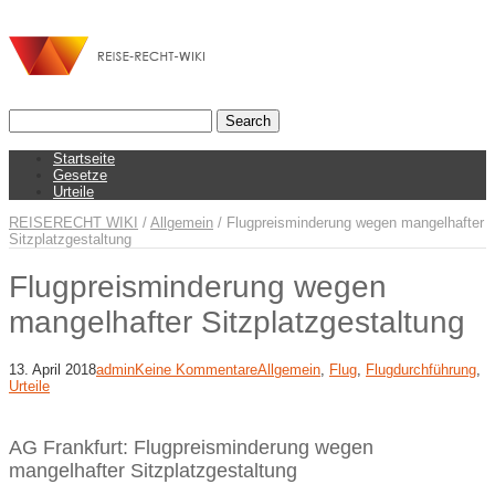
Startseite
Gesetze
Urteile
REISERECHT WIKI
/
Allgemein
/
Flugpreisminderung wegen mangelhafter
Sitzplatzgestaltung
Flugpreisminderung wegen
mangelhafter Sitzplatzgestaltung
13. April 2018
admin
Keine Kommentare
Allgemein
,
Flug
,
Flugdurchführung
,
Urteile
AG Frankfurt: Flugpreisminderung wegen
mangelhafter Sitzplatzgestaltung