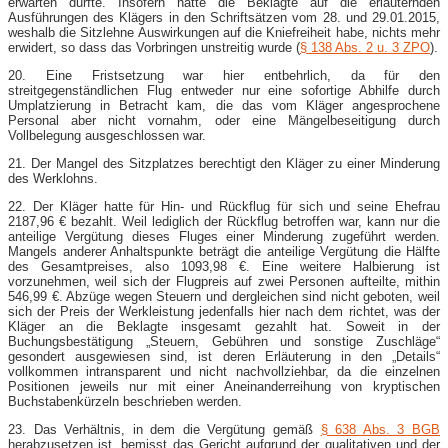
erwarten durfte. Insofern hatte die Beklagte auf die erläuternden
Ausführungen des Klägers in den Schriftsätzen vom 28. und 29.01.2015,
weshalb die Sitzlehne Auswirkungen auf die Kniefreiheit habe, nichts mehr
erwidert, so dass das Vorbringen unstreitig wurde (
§ 138 Abs. 2 u. 3 ZPO
).
20. Eine Fristsetzung war hier entbehrlich, da für den
streitgegenständlichen Flug entweder nur eine sofortige Abhilfe durch
Umplatzierung in Betracht kam, die das vom Kläger angesprochene
Personal aber nicht vornahm, oder eine Mängelbeseitigung durch
Vollbelegung ausgeschlossen war.
21. Der Mangel des Sitzplatzes berechtigt den Kläger zu einer Minderung
des Werklohns.
22. Der Kläger hatte für Hin- und Rückflug für sich und seine Ehefrau
2187,96 € bezahlt. Weil lediglich der Rückflug betroffen war, kann nur die
anteilige Vergütung dieses Fluges einer Minderung zugeführt werden.
Mangels anderer Anhaltspunkte beträgt die anteilige Vergütung die Hälfte
des Gesamtpreises, also 1093,98 €. Eine weitere Halbierung ist
vorzunehmen, weil sich der Flugpreis auf zwei Personen aufteilte, mithin
546,99 €. Abzüge wegen Steuern und dergleichen sind nicht geboten, weil
sich der Preis der Werkleistung jedenfalls hier nach dem richtet, was der
Kläger an die Beklagte insgesamt gezahlt hat. Soweit in der
Buchungsbestätigung „Steuern, Gebühren und sonstige Zuschläge“
gesondert ausgewiesen sind, ist deren Erläuterung in den „Details“
vollkommen intransparent und nicht nachvollziehbar, da die einzelnen
Positionen jeweils nur mit einer Aneinanderreihung von kryptischen
Buchstabenkürzeln beschrieben werden.
23. Das Verhältnis, in dem die Vergütung gemäß
§ 638 Abs. 3 BGB
herabzusetzen ist, bemisst das Gericht aufgrund der qualitativen und der