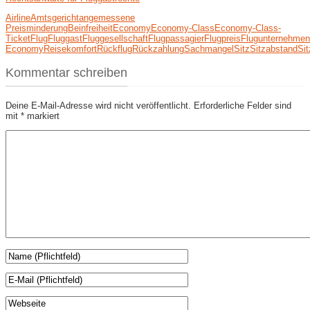
Airline
Amtsgericht
angemessene
Preisminderung
Beinfreiheit
Economy
Economy-Class
Economy-Class-
Ticket
Flug
Fluggast
Fluggesellschaft
Flugpassagier
Flugpreis
Flugunternehmen
Economy
Reisekomfort
Rückflug
Rückzahlung
Sachmangel
Sitz
Sitzabstand
Sit
Kommentar schreiben
Deine E-Mail-Adresse wird nicht veröffentlicht.
Erforderliche Felder sind
mit
*
markiert