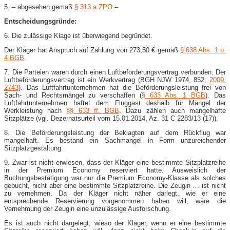
5. – abgesehen gemäß
§ 313 a ZPO
–
Entscheidungsgründe:
6. Die zulässige Klage ist überwiegend begründet.
Der Kläger hat Anspruch auf Zahlung von 273,50 € gemäß
§ 638 Abs. 1 u.
4 BGB
.
7. Die Parteien waren durch einen Luftbeförderungsvertrag verbunden. Der
Luftbeförderungsvertrag ist ein Werkvertrag (BGH NJW 1974, 852;
2009,
2743
). Das Luftfahrtunternehmen hat die Beförderungsleistung frei von
Sach- und Rechtsmängel zu verschaffen (
§ 633 Abs. 1 BGB
). Das
Luftfahrtunternehmen haftet dem Fluggast deshalb für Mängel der
Werkleistung nach
§§ 633 ff. BGB
. Dazu zählen auch mangelhafte
Sitzplätze (vgl. Dezernatsurteil vom 15.01.2014, Az. 31 C 2283/13 (17)).
8. Die Beförderungsleistung der Beklagten auf dem Rückflug war
mangelhaft. Es bestand ein Sachmangel in Form unzureichender
Sitzplatzgestaltung.
9. Zwar ist nicht erwiesen, dass der Kläger eine bestimmte Sitzplatzreihe
in der Premium Economy reserviert hatte. Ausweislich der
Buchungsbestätigung war nur die Premium Economy-​Klasse als solches
gebucht, nicht aber eine bestimmte Sitzplatzreihe. Die Zeugin … ist nicht
zu vernehmen. Da der Kläger nicht näher darlegt, wie er eine
entsprechende Reservierung vorgenommen haben will, wäre die
Vernehmung der Zeugin eine unzulässige Ausforschung.
Es ist auch nicht dargelegt, wieso der Kläger, wenn er eine bestimmte