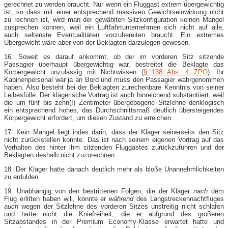
gerechnet zu werden braucht. Nur wenn ein Fluggast extrem übergewichtig
ist, so dass mit einer entsprechend massiven Gewichtseinwirkung nicht
zu rechnen ist, wird man der gewählten Sitzkonfiguration keinen Mangel
zusprechen können, weil ein Luftfahrtunternehmen sich nicht auf alle,
auch seltenste Eventualitäten vorzubereiten braucht. Ein extremes
Übergewicht wäre aber von der Beklagten darzulegen gewesen.
16. Soweit es darauf ankommt, ob der im vorderen Sitz sitzende
Passagier überhaupt übergewichtig war, bestreitet die Beklagte das
Körpergewicht unzulässig mit Nichtwissen (
§ 138 Abs. 4 ZPO
). Ihr
Kabinenpersonal war ja an Bord und muss den Passagier wahrgenommen
haben. Also besteht bei der Beklagten zurechenbare Kenntnis von seiner
Leibesfülle. Der klägerische Vortrag ist auch hinreichend substantiiert, weil
die um fünf bis zehn(!) Zentimeter übergebogene Sitzlehne denklogisch
ein entsprechend hohes, das Durchschnittsmaß deutlich übersteigendes
Körpergewicht erfordert, um diesen Zustand zu erreichen.
17. Kein Mangel liegt indes darin, dass der Kläger seinerseits den Sitz
nicht zurückstellen konnte. Das ist nach seinem eigenen Vortrag auf das
Verhalten des hinter ihm sitzenden Fluggastes zurückzuführen und der
Beklagten deshalb nicht zuzurechnen.
18. Der Kläger hatte danach deutlich mehr als bloße Unannehmlichkeiten
zu erdulden.
19. Unabhängig von den bestrittenen Folgen, die der Kläger
nach
dem
Flug erlitten haben will, konnte er
während
des Langstreckennachtfluges
auch
wegen der Sitzlehne des vorderen Sitzes unstreitig nicht schlafen
und hatte nicht die Kniefreiheit, die er aufgrund des größeren
Sitzabstandes in der Premium Economy-​Klasse erwartet hatte und