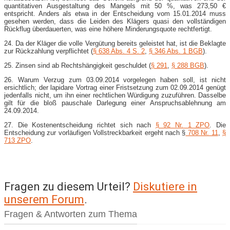
quantitativen Ausgestaltung des Mangels mit 50 %, was 273,50 €
entspricht. Anders als etwa in der Entscheidung vom 15.01.2014 muss
gesehen werden, dass die Leiden des Klägers quasi den vollständigen
Rückflug überdauerten, was eine höhere Minderungsquote rechtfertigt.
24. Da der Kläger die volle Vergütung bereits geleistet hat, ist die Beklagte
zur Rückzahlung verpflichtet (
§ 638 Abs. 4 S. 2
,
§ 346 Abs. 1 BGB
).
25. Zinsen sind ab Rechtshängigkeit geschuldet (
§ 291
,
§ 288 BGB
).
26. Warum Verzug zum 03.09.2014 vorgelegen haben soll, ist nicht
ersichtlich; der lapidare Vortrag einer Fristsetzung zum 02.09.2014 genügt
jedenfalls nicht, um ihn einer rechtlichen Würdigung zuzuführen. Dasselbe
gilt für die bloß pauschale Darlegung einer Anspruchsablehnung am
24.09.2014.
27. Die Kostenentscheidung richtet sich nach
§ 92 Nr. 1 ZPO
. Die
Entscheidung zur vorläufigen Vollstreckbarkeit ergeht nach §
708 Nr. 11
,
§
713 ZPO
.
Fragen zu diesem Urteil?
Diskutiere in
unserem Forum
.
Fragen & Antworten zum Thema