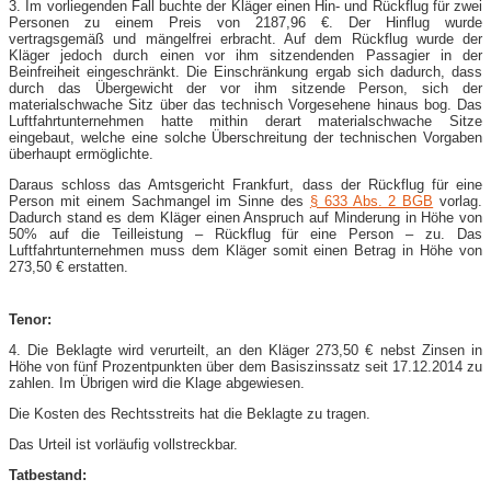
3. Im vorliegenden Fall buchte der Kläger einen Hin- und Rückflug für zwei
Personen zu einem Preis von 2187,96 €. Der Hinflug wurde
vertragsgemäß und mängelfrei erbracht. Auf dem Rückflug wurde der
Kläger jedoch durch einen vor ihm sitzendenden Passagier in der
Beinfreiheit eingeschränkt. Die Einschränkung ergab sich dadurch, dass
durch das Übergewicht der vor ihm sitzende Person, sich der
materialschwache Sitz über das technisch Vorgesehene hinaus bog. Das
Luftfahrtunternehmen hatte mithin derart materialschwache Sitze
eingebaut, welche eine solche Überschreitung der technischen Vorgaben
überhaupt ermöglichte.
Daraus schloss das Amtsgericht Frankfurt, dass der Rückflug für eine
Person mit einem Sachmangel im Sinne des
§ 633 Abs. 2 BGB
vorlag.
Dadurch stand es dem Kläger einen Anspruch auf Minderung in Höhe von
50% auf die Teilleistung – Rückflug für eine Person – zu. Das
Luftfahrtunternehmen muss dem Kläger somit einen Betrag in Höhe von
273,50 € erstatten.
Tenor:
4. Die Beklagte wird verurteilt, an den Kläger 273,50 € nebst Zinsen in
Höhe von fünf Prozentpunkten über dem Basiszinssatz seit 17.12.2014 zu
zahlen. Im Übrigen wird die Klage abgewiesen.
Die Kosten des Rechtsstreits hat die Beklagte zu tragen.
Das Urteil ist vorläufig vollstreckbar.
Tatbestand: