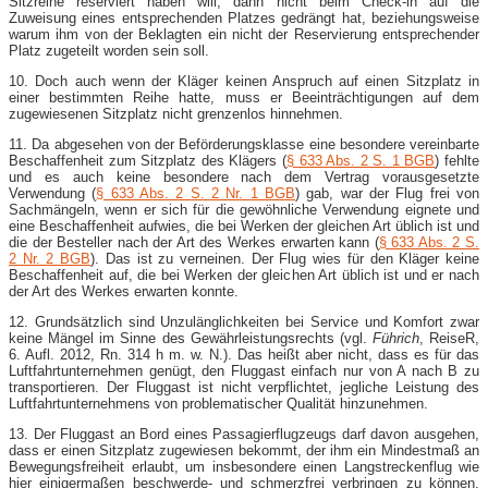
Sitzreihe reserviert haben will, dann nicht beim Check-​in auf die
Zuweisung eines entsprechenden Platzes gedrängt hat, beziehungsweise
warum ihm von der Beklagten ein nicht der Reservierung entsprechender
Platz zugeteilt worden sein soll.
10. Doch auch wenn der Kläger keinen Anspruch auf einen Sitzplatz in
einer bestimmten Reihe hatte, muss er Beeinträchtigungen auf dem
zugewiesenen Sitzplatz nicht grenzenlos hinnehmen.
11. Da abgesehen von der Beförderungsklasse eine besondere vereinbarte
Beschaffenheit zum Sitzplatz des Klägers (
§ 633 Abs. 2 S. 1 BGB
) fehlte
und es auch keine besondere nach dem Vertrag vorausgesetzte
Verwendung (
§ 633 Abs. 2 S. 2 Nr. 1 BGB
) gab, war der Flug frei von
Sachmängeln, wenn er sich für die gewöhnliche Verwendung eignete und
eine Beschaffenheit aufwies, die bei Werken der gleichen Art üblich ist und
die der Besteller nach der Art des Werkes erwarten kann (
§ 633 Abs. 2 S.
2 Nr. 2 BGB
). Das ist zu verneinen. Der Flug wies für den Kläger keine
Beschaffenheit auf, die bei Werken der gleichen Art üblich ist und er nach
der Art des Werkes erwarten konnte.
12. Grundsätzlich sind Unzulänglichkeiten bei Service und Komfort zwar
keine Mängel im Sinne des Gewährleistungsrechts (vgl.
Führich
, ReiseR,
6. Aufl. 2012, Rn. 314 h m. w. N.). Das heißt aber nicht, dass es für das
Luftfahrtunternehmen genügt, den Fluggast einfach nur von A nach B zu
transportieren. Der Fluggast ist nicht verpflichtet, jegliche Leistung des
Luftfahrtunternehmens von problematischer Qualität hinzunehmen.
13. Der Fluggast an Bord eines Passagierflugzeugs darf davon ausgehen,
dass er einen Sitzplatz zugewiesen bekommt, der ihm ein Mindestmaß an
Bewegungsfreiheit erlaubt, um insbesondere einen Langstreckenflug wie
hier einigermaßen beschwerde- und schmerzfrei verbringen zu können.