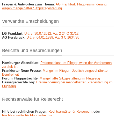
Fragen & Antworten zum Thema
:
AG Frankfurt: Flugpreisminderung
wegen mangelhafter Sitzplatzgestaltung
Verwandte Entscheidungen
LG Frankfurt
,
Urt. v. 30.07.2012, Az: 2-24 O 31/12
AG Hersbruck
,
Urt. v. 04.01.1999, Az: 3 C 1634/98
Berichte und Besprechungen
Hamburger Abendblatt
:
Preisnachlass im Flieger, wenn der Vordermann
zu dick ist
Frankfurter Neue Presse
:
Mangel im Flieger: Deutlich eingeschränkte
Beinfreiheit
Forum Fluggastrechte
:
Mangelhafte Sitzgestaltung im Flugzeug
Passagierrechte.org
:
Preisminderung bei mangelhafter Sitzgestaltung im
Flugzeug
Rechtsanwälte für Reiserecht
Hilfe bei rechtlichen Fragen
:
Rechtsanwälte für Reiserecht
oder
Rechtsanwälte für Fluggastrechte