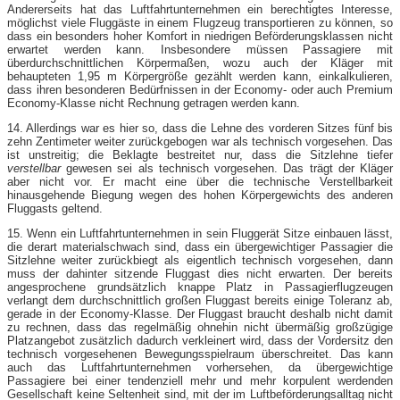
Andererseits hat das Luftfahrtunternehmen ein berechtigtes Interesse,
möglichst viele Fluggäste in einem Flugzeug transportieren zu können, so
dass ein besonders hoher Komfort in niedrigen Beförderungsklassen nicht
erwartet werden kann. Insbesondere müssen Passagiere mit
überdurchschnittlichen Körpermaßen, wozu auch der Kläger mit
behaupteten 1,95 m Körpergröße gezählt werden kann, einkalkulieren,
dass ihren besonderen Bedürfnissen in der Economy- oder auch Premium
Economy-​Klasse nicht Rechnung getragen werden kann.
14. Allerdings war es hier so, dass die Lehne des vorderen Sitzes fünf bis
zehn Zentimeter weiter zurückgebogen war als technisch vorgesehen. Das
ist unstreitig; die Beklagte bestreitet nur, dass die Sitzlehne tiefer
verstellbar
gewesen sei als technisch vorgesehen. Das trägt der Kläger
aber nicht vor. Er macht eine über die technische Verstellbarkeit
hinausgehende Biegung wegen des hohen Körpergewichts des anderen
Fluggasts geltend.
15. Wenn ein Luftfahrtunternehmen in sein Fluggerät Sitze einbauen lässt,
die derart materialschwach sind, dass ein übergewichtiger Passagier die
Sitzlehne weiter zurückbiegt als eigentlich technisch vorgesehen, dann
muss der dahinter sitzende Fluggast dies nicht erwarten. Der bereits
angesprochene grundsätzlich knappe Platz in Passagierflugzeugen
verlangt dem durchschnittlich großen Fluggast bereits einige Toleranz ab,
gerade in der Economy-​Klasse. Der Fluggast braucht deshalb nicht damit
zu rechnen, dass das regelmäßig ohnehin nicht übermäßig großzügige
Platzangebot zusätzlich dadurch verkleinert wird, dass der Vordersitz den
technisch vorgesehenen Bewegungsspielraum überschreitet. Das kann
auch das Luftfahrtunternehmen vorhersehen, da übergewichtige
Passagiere bei einer tendenziell mehr und mehr korpulent werdenden
Gesellschaft keine Seltenheit sind, mit der im Luftbeförderungsalltag nicht