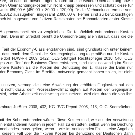
re, so dass an diesen Tagen Kosten für eine weitere Übernachtung sowie
tzten Übernachtungskosten für recht knapp bemessen und schätzt diese für
jeweils 650,00 € (450,00 + 80,00 + 120,00) für die Verhandlungstermine vom
5.2012 auszugehen, insgesamt 2.880,00 €. Ferner sind zu berücksichtigen
ch ist insgesamt von fiktiven Reisekosten bei Bahnanfahrten erster Klasse
 Angemessenheit hin zu vergleichen. Die tatsächlich entstandenen Kosten
n. Denn im Streitfall beruht die Überschreitung allein darauf, dass die die
Tarif der Economy-​Class entstanden sind, sind grundsätzlich unter keinem
te, dass nach dem Gebot der Kostengeringhaltung regelmäßig nur die Kosten
eldorf NJW-​RR 2009, 1422; OLG Stuttgart Rechtspfleger 2010, 548; OLG
s zum Tarif der Business-​Class entstehen, sind nicht notwendig im Sinne
öhere Kosten als die Kosten der Benutzung der 1. Klasse der Bahn nur
 Economy-​Class im Streitfall notwendig gemacht haben sollen, ist nicht
zu nutzen, vermag dies eine Abwälzung der erhöhten Flugkosten auf den
dient nicht dazu, dem Prozessbevollmächtigten auf Kosten der Gegenpartei
rd, seine Arbeitszeit anderweitig einzusetzen, wird dies durch die von ihm
G Hamburg JurBüro 2008, 432; KG RVG-​Report 2006, 113; OLG Saarbrücken,
se mit der Bahn entstanden wären. Diese Kosten sind, wie aus der Verweisung
en entstandenen Kosten in jedem Fall zu erstatten, selbst wenn bei Buchung
tsprechendes muss gelten, wenn – wie im vorliegenden Fall – keine Angaben
n diesem Fall über die fiktiven Kosten bei Benutzung der Deutschen Bahn