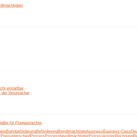
ollmächtigten
ht erstattbar
 der Verursacher
älte für Fluggastrechte
.
ahn
Bahnbeförderung
Beförderung
Bevollmächtigter
business
Business-Class
De
t
Preisunterschied
Prozess
Prozessbevollmächtigter
Prozesskosten
Rechnung
Re