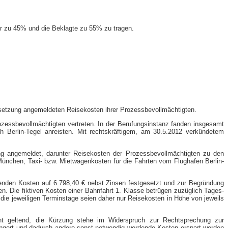
er zu 45% und die Beklagte zu 55% zu tragen.
stsetzung angemeldeten Reisekosten ihrer Prozessbevollmächtigten.
zessbevollmächtigten vertreten. In der Berufungsinstanz fanden insgesamt
Berlin-​Tegel anreisten. Mit rechtskräftigem, am 30.5.2012 verkündetem
ng angemeldet, darunter Reisekosten der Prozessbevollmächtigten zu den
München, Taxi- bzw. Mietwagenkosten für die Fahrten vom Flughafen Berlin-​
tenden Kosten auf 6.798,40 € nebst Zinsen festgesetzt und zur Begründung
en. Die fiktiven Kosten einer Bahnfahrt 1. Klasse betrügen zuzüglich Tages-
die jeweiligen Terminstage seien daher nur Reisekosten in Höhe von jeweils
ht geltend, die Kürzung stehe im Widerspruch zur Rechtsprechung zur
ringert und dadurch andere sonst notwendig werdende Kosten erspart werden