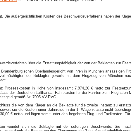
igt. Die außergerichtlichen Kosten des Beschwerdeverfahrens haben der Kläg
hwerdeverfahren über die Erstattungsfähigkeit der von der Beklagten zur Fe
 Brandenburgischen Oberlandesgericht von ihren in München ansässigen Pro
vollmächtigten der Beklagten jeweils mit dem Flugzeug von München nach 
egt.
tanz Prozesskosten in Höhe von insgesamt 7.874,26 € netto zur Festsetzu
-​Class der Deutschen Lufthansa, Fahrtkosten für die Fahrten zum Flughafen 
eitsgeld gemäß Nr. 7005 VV-​RVG.
hluss die von dem Kläger an die Beklagte für die zweite Instanz zu erstat
soweit sie die Kosten einer Bahnreise in der 1. Wagenklasse nicht überstieg
0,00 € netto und lägen somit unter den begehrten Flug- und Taxikosten. Für 
ten wendet sich die Beklagte mit der sofortigen Beschwerde. Sie mac
hig, wenn durch die Benutzung des Flugzeuges der Zeitaufwand erheblich ver