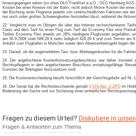
hinausgegangen wären (so etwa OLG Frankfurt a.a.O.; OLG Hamburg AGS 201
Kosten bei einer Anreise mit der Bahn, nicht jedoch fiktive Kosten bei ein
der Buchung einer Flugreise jeweils von unterschiedlichen Faktoren wie de
nur noch unter großen Schwierigkeiten feststellen lässt, während die fikti
22. Vergleicht man im Übrigen die über das Internet recherchierbaren Tar
Class und dem Tarif für einen Flug zum Tarif der Economy Flex eine Preisd
Tarifes Economy Flex jeweils um 28% niedrigere Flugkosten angefallen, un
am 30.9.2009 statt 589,28 € netto lediglich 424,28 € und zum Termin am 9.
Anfahrt zum Flughafen in München sowie dem Abwesenheitsgeld liegen die K
23. Darauf, ob die angemeldeten Taxi- bzw. Mietwagenkosten für die Fahrte
24. Der angefochtene Kostenfestsetzungsbeschluss war daher insoweit a
Rechtspflegerin in dem angefochtenen Beschluss erstattungsfähige Reisek
Gunsten der Beklagten festzusetzen sind.
25. Die Kostenentscheidung beruht hinsichtlich der Gerichtsgebühr auf Nr.
26. Der Senat hat die Rechtsbeschwerde gemäß
§ 574 Abs. 2 ZPO
im Hinbl
Bedeutung der Sache und zur Sicherung einer einheitlichen Rechtsprechun
Fragen zu diesem Urteil?
Diskutiere in uns
Fragen & Antworten zum Thema