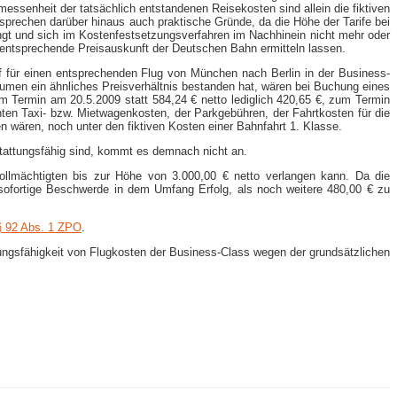
enheit der tatsächlich entstandenen Reisekosten sind allein die fiktiven
 sprechen darüber hinaus auch praktische Gründe, da die Höhe der Tarife bei
ängt und sich im Kostenfestsetzungsverfahren im Nachhinein nicht mehr oder
e entsprechende Preisauskunft der Deutschen Bahn ermitteln lassen.
f für einen entsprechenden Flug von München nach Berlin in der Business-​
äumen ein ähnliches Preisverhältnis bestanden hat, wären bei Buchung eines
m Termin am 20.5.2009 statt 584,24 € netto lediglich 420,65 €, zum Termin
hten Taxi- bzw. Mietwagenkosten, der Parkgebühren, der Fahrtkosten für die
wären, noch unter den fiktiven Kosten einer Bahnfahrt 1. Klasse.
stattungsfähig sind, kommt es demnach nicht an.
ollmächtigten bis zur Höhe von 3.000,00 € netto verlangen kann. Da die
 sofortige Beschwerde in dem Umfang Erfolg, als noch weitere 480,00 € zu
§ 92 Abs. 1 ZPO
.
ungsfähigkeit von Flugkosten der Business-​Class wegen der grundsätzlichen