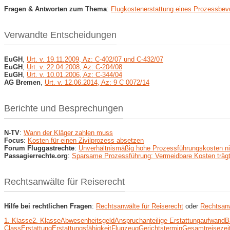
Fragen & Antworten zum Thema
:
Flugkostenerstattung eines Prozessbev
Verwandte Entscheidungen
EuGH
,
Urt. v. 19.11.2009, Az: C-402/07 und C-432/07
EuGH
,
Urt. v. 22.04.2008, Az: C-204/08
EuGH
,
Urt. v. 10.01.2006, Az: C-344/04
AG Bremen
,
Urt. v. 12.06.2014, Az: 9 C 0072/14
Berichte und Besprechungen
N-TV
:
Wann der Kläger zahlen muss
Focus
:
Kosten für einen Zivilprozess absetzen
Forum Fluggastrechte
:
Unverhältnismäßig hohe Prozessführungskosten nic
Passagierrechte.org
:
Sparsame Prozessführung: Vermeidbare Kosten trägt
Rechtsanwälte für Reiserecht
Hilfe bei rechtlichen Fragen
:
Rechtsanwälte für Reiserecht
oder
Rechtsanw
1. Klasse
2. Klasse
Abwesenheitsgeld
Anspruch
anteilige Erstattung
aufwand
B
Class
Erstattung
Erstattungsfähigkeit
Flugzeug
Gerichtstermin
Gesamtreisezei