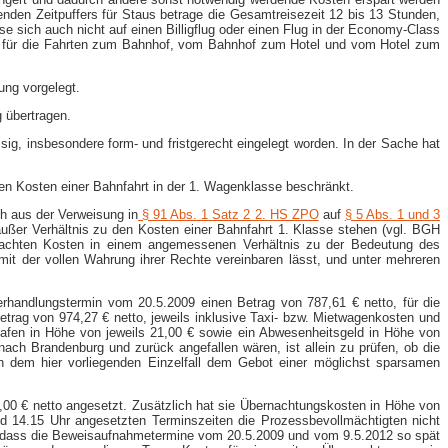
nden Zeitpuffers für Staus betrage die Gesamtreisezeit 12 bis 13 Stunden,
 sich auch nicht auf einen Billigflug oder einen Flug in der Economy-​Class
sten für die Fahrten zum Bahnhof, vom Bahnhof zum Hotel und vom Hotel zum
ung vorgelegt.
 übertragen.
sig, insbesondere form- und fristgerecht eingelegt worden. In der Sache hat
en Kosten einer Bahnfahrt in der 1. Wagenklasse beschränkt.
ch aus der Verweisung in
§ 91 Abs. 1 Satz 2 2. HS ZPO
auf
§ 5 Abs. 1 und 3
außer Verhältnis zu den Kosten einer Bahnfahrt 1. Klasse stehen (vgl. BGH
machten Kosten in einem angemessenen Verhältnis zu der Bedeutung des
 mit der vollen Wahrung ihrer Rechte vereinbaren lässt, und unter mehreren
erhandlungstermin vom 20.5.2009 einen Betrag von 787,61 € netto, für die
rag von 974,27 € netto, jeweils inklusive Taxi- bzw. Mietwagenkosten und
fen in Höhe von jeweils 21,00 € sowie ein Abwesenheitsgeld in Höhe von
ach Brandenburg und zurück angefallen wären, ist allein zu prüfen, ob die
n dem hier vorliegenden Einzelfall dem Gebot einer möglichst sparsamen
,00 € netto angesetzt. Zusätzlich hat sie Übernachtungskosten in Höhe von
d 14.15 Uhr angesetzten Terminszeiten die Prozessbevollmächtigten nicht
h, dass die Beweisaufnahmetermine vom 20.5.2009 und vom 9.5.2012 so spät