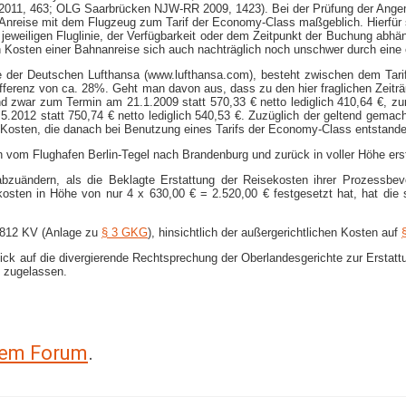
1, 463; OLG Saarbrücken NJW-​RR 2009, 1423). Bei der Prüfung der Angemess
er Anreise mit dem Flugzeug zum Tarif der Economy-​Class maßgeblich. Hierfür
r jeweiligen Fluglinie, der Verfügbarkeit oder dem Zeitpunkt der Buchung abh
ven Kosten einer Bahnanreise sich auch nachträglich noch unschwer durch ein
ife der Deutschen Lufthansa (www.lufthansa.com), besteht zwischen dem Tari
ifferenz von ca. 28%. Geht man davon aus, dass zu den hier fraglichen Zeitr
d zwar zum Termin am 21.1.2009 statt 570,33 € netto lediglich 410,64 €, zu
5.2012 statt 750,74 € netto lediglich 540,53 €. Zuzüglich der geltend gemac
osten, die danach bei Benutzung eines Tarifs der Economy-​Class entstanden 
n vom Flughafen Berlin-​Tegel nach Brandenburg und zurück in voller Höhe er
bzuändern, als die Beklagte Erstattung der Reisekosten ihrer Prozessbev
osten in Höhe von nur 4 x 630,00 € = 2.520,00 € festgesetzt hat, hat die
 1812 KV (Anlage zu
§ 3 GKG
), hinsichtlich der außergerichtlichen Kosten auf
ick auf die divergierende Rechtsprechung der Oberlandesgerichte zur Erstatt
g zugelassen.
erem Forum
.