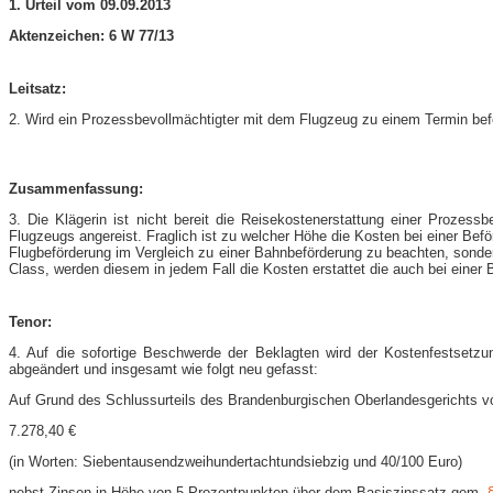
1. Urteil vom 09.09.2013
Aktenzeichen: 6 W 77/13
Leitsatz:
2. Wird ein Prozessbevollmächtigter mit dem Flugzeug zu einem Termin befö
Zusammenfassung:
3. Die Klägerin ist nicht bereit die Reisekostenerstattung einer Proze
Flugzeugs angereist. Fraglich ist zu welcher Höhe die Kosten bei einer Bef
Flugbeförderung im Vergleich zu einer Bahnbeförderung zu beachten, sonde
Class, werden diesem in jedem Fall die Kosten erstattet die auch bei einer
Tenor:
4. Auf die sofortige Beschwerde der Beklagten wird der Kostenfestsetz
abgeändert und insgesamt wie folgt neu gefasst:
Auf Grund des Schlussurteils des Brandenburgischen Oberlandesgerichts vo
7.278,40 €
(in Worten: Siebentausendzweihundertachtundsiebzig und 40/100 Euro)
nebst Zinsen in Höhe von 5 Prozentpunkten über dem Basiszinssatz gem.