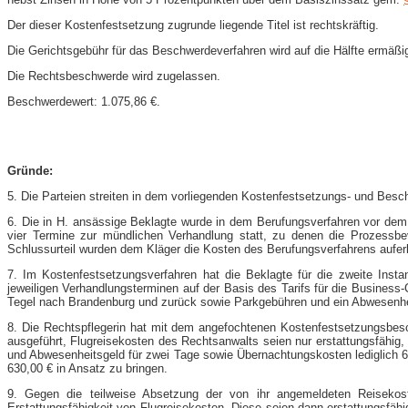
Der dieser Kostenfestsetzung zugrunde liegende Titel ist rechtskräftig.
Die Gerichtsgebühr für das Beschwerdeverfahren wird auf die Hälfte ermäß
Die Rechtsbeschwerde wird zugelassen.
Beschwerdewert: 1.075,86 €.
Gründe:
5. Die Parteien streiten in dem vorliegenden Kostenfestsetzungs- und Besc
6. Die in H. ansässige Beklagte wurde in dem Berufungsverfahren vor dem
vier Termine zur mündlichen Verhandlung statt, zu denen die Prozessbe
Schlussurteil wurden dem Kläger die Kosten des Berufungsverfahrens auferl
7. Im Kostenfestsetzungsverfahren hat die Beklagte für die zweite Ins
jeweiligen Verhandlungsterminen auf der Basis des Tarifs für die Business
Tegel nach Brandenburg und zurück sowie Parkgebühren und ein Abwesenh
8. Die Rechtspflegerin hat mit dem angefochtenen Kostenfestsetzungsbesc
ausgeführt, Flugreisekosten des Rechtsanwalts seien nur erstattungsfähig, 
und Abwesenheitsgeld für zwei Tage sowie Übernachtungskosten lediglich 63
630,00 € in Ansatz zu bringen.
9. Gegen die teilweise Absetzung der von ihr angemeldeten Reisekos
Erstattungsfähigkeit von Flugreisekosten. Diese seien dann erstattungsfä