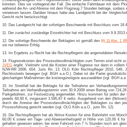
könnten. Dies sei vorliegend der Fall. Die einfache Fahrtdauer mit dem P
während die An- und Abreise mit dem Flugzeug 7 Stunden betrage, sodass ein
verweisen lassen. Darüber hinaus habe das Landgericht bei der Vergleichs
Gericht nicht berücksichtigt.
10. Das Landgericht hat der sofortigen Beschwerde mit Beschluss vom 18.
11. Der zunächst zuständige Einzelrichter hat mit Beschluss vom 9.9.201
12. Die sofortige Beschwerde der Beklagten ist gemäß den
§§ 11 Abs. 1 R
sie nur teilweise Erfolg.
13. Im Ergebnis zu Recht hat die Rechtspflegerin die angemeldeten Reiseko
14. Flugreisekosten des Prozessbevollmächtigten zum Termin sind nicht sch
JVEG
ergibt. Vielmehr sind die Kosten einer Flugreise nur dann in volle
NJW-​RR 2008, 654, Juris Rn. 13; OLG Köln Rechtspfleger 2010, 549, 
Rechtsstreits bewegen (vgl. BGH a.a.O.). Dabei ist die Partei grundsätzli
gleichartigen Maßnahmen die kostengünstigste auszuwählen (vgl. BGH a.a.O
15. Im Streitfall hat die Beklagte für die Teilnahme am Verhandlungster
Teilnahme am Verhandlungstermin vom 30.9.2009 einen Betrag von 724,28 €
Parkgebühren, zur Festsetzung angemeldet. Hinzu kommen für jeden der 
jeweils 60,00 €, insgesamt 3.595,87 € netto. Ausgehend von den (fiktiven
durch die Anreise der Prozessbevollmächtigten der Beklagten zu den je
Prozessführung gerecht werden (vgl. OLG Köln a.a.O., juris Rn. 12).
16. Die Rechtspflegerin hat als fiktive Kosten für eine Bahnfahrt von Mü
60,00 € sowie ein Tage- und Abwesenheitsgeld in Höhe von 120,00 € für 
gehalten gewesen wären, bei einer Fahrzeit von 7 ½ Stunden noch am glei