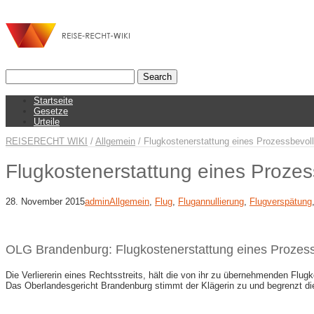
Startseite
Gesetze
Urteile
REISERECHT WIKI
/
Allgemein
/
Flugkostenerstattung eines Prozessbevol
Flugkostenerstattung eines Prozes
28. November 2015
admin
Allgemein
,
Flug
,
Flugannullierung
,
Flugverspätung
OLG Brandenburg: Flugkostenerstattung eines Prozess
Die Verliererin eines Rechtsstreits, hält die von ihr zu übernehmenden Flu
Das Oberlandesgericht Brandenburg stimmt der Klägerin zu und begrenzt di