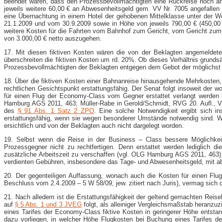
beendet waren, dass den Prozessbevollmächtigten eine Rückreise noch a
jeweils weitere 60,00 € an Abwesenheitsgeld gem. VV Nr. 7005 angefallen
eine Übernachtung in einem Hotel der gehobenen Mittelklasse unter der W
21.1.2009 und vom 30.9.2009 sowie in Höhe von jeweils 790,00 € (450,00
weitere Kosten für die Fahrten vom Bahnhof zum Gericht, vom Gericht zum 
von 3.000,00 € netto auszugehen.
17. Mit diesen fiktiven Kosten wären die von der Beklagten angemeldete
überschreiten die fiktiven Kosten um rd. 20%. Ob dieses Verhältnis grundsä
Prozessbevollmächtigten der Beklagten entgegen dem Gebot der möglichst 
18. Über die fiktiven Kosten einer Bahnanreise hinausgehende Mehrkosten,
rechtlichen Gesichtspunkt erstattungsfähig. Der Senat folgt insoweit der
für einen Flug der Economy-​Class vom Gegner erstattet verlangt werden
Hamburg AGS 2011, 463; Müller-​Rabe in Gerold/Schmidt, RVG 20. Aufl., V
des
§ 91 Abs. 1 Satz 2 ZPO
. Eine solche Notwendigkeit ergibt sich 
erstattungsfähig, wenn sie wegen besonderer Umstände notwendig sind. W
ersichtlich und von der Beklagten auch nicht dargelegt worden.
19. Selbst wenn die Reise in der Business – Class bessere Möglichkei
Prozessgegner nicht zu rechtfertigen. Denn erstattet werden lediglich d
zusätzliche Arbeitszeit zu verschaffen (vgl. OLG Hamburg AGS 2011, 463). 
verdienten Gebühren, insbesondere das Tage- und Abwesenheitsgeld, mit a
20. Der gegenteiligen Auffassung, wonach auch die Kosten für einen Flu
Beschluss vom 2.4.2009 – 5 W 58/09, jew. zitiert nach Juris), vermag sich
21. Nach alledem ist die Erstattungsfähigkeit der geltend gemachten Reisek
auf
§ 5 Abs. 1 und 3 JVEG
folgt, als alleiniger Vergleichsmaßstab heranzu
eines Tarifes der Economy-​Class fiktive Kosten in geringerer Höhe entst
dazu vorliegen, in welcher Höhe Flugkosten bei Buchung eines Tarifes d