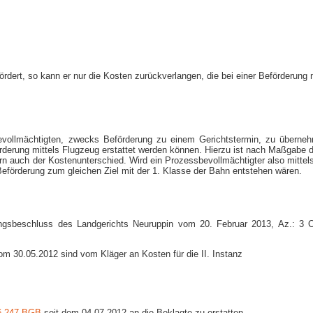
rdert, so kann er nur die Kosten zurückverlangen, die bei einer Beförderung 
ssbevollmächtigten, zwecks Beförderung zu einem Gerichtstermin, zu übern
örderung mittels Flugzeug erstattet werden können. Hierzu ist nach Maßgabe d
rn auch der Kostenunterschied. Wird ein Prozessbevollmächtigter also mittel
 Beförderung zum gleichen Ziel mit der 1. Klasse der Bahn entstehen wären.
ungsbeschluss des Landgerichts Neuruppin vom 20. Februar 2013, Az.: 3 O
m 30.05.2012 sind vom Kläger an Kosten für die II. Instanz
§ 247 BGB
seit dem 04.07.2012 an die Beklagte zu erstatten.