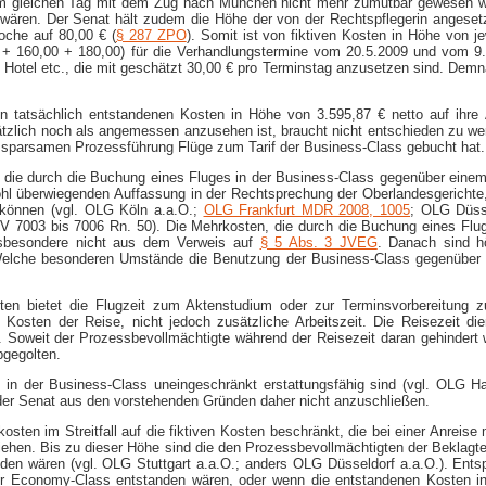
m gleichen Tag mit dem Zug nach München nicht mehr zumutbar gewesen wä
 wären. Der Senat hält zudem die Höhe der von der Rechtspflegerin angese
oche auf 80,00 € (
§ 287 ZPO
). Somit ist von fiktiven Kosten in Höhe von 
 + 160,00 + 180,00) für die Verhandlungstermine vom 20.5.2009 und vom 9.
Hotel etc., die mit geschätzt 30,00 € pro Terminstag anzusetzen sind. Demna
n tatsächlich entstandenen Kosten in Höhe von 3.595,87 € netto auf ihre
tzlich noch als angemessen anzusehen ist, braucht nicht entschieden zu werde
sparsamen Prozessführung Flüge zum Tarif der Business-​Class gebucht hat.
 die durch die Buchung eines Fluges in der Business-​Class gegenüber einem 
 wohl überwiegenden Auffassung in der Rechtsprechung der Oberlandesgerich
 können (vgl. OLG Köln a.a.O.;
OLG Frankfurt MDR 2008, 1005
; OLG Düss
V 7003 bis 7006 Rn. 50). Die Mehrkosten, die durch die Buchung eines Fluge
insbesondere nicht aus dem Verweis auf
§ 5 Abs. 3 JVEG
. Danach sind h
elche besonderen Umstände die Benutzung der Business-​Class gegenüber der
ten bietet die Flugzeit zum Aktenstudium oder zur Terminsvorbereitung 
ie Kosten der Reise, nicht jedoch zusätzliche Arbeitszeit. Die Reisezeit 
Soweit der Prozessbevollmächtigte während der Reisezeit daran gehindert wi
bgegolten.
g in der Business-​Class uneingeschränkt erstattungsfähig sind (vgl. OL
 der Senat aus den vorstehenden Gründen daher nicht anzuschließen.
osten im Streitfall auf die fiktiven Kosten beschränkt, die bei einer Anrei
ziehen. Bis zu dieser Höhe sind die den Prozessbevollmächtigten der Beklagt
anden wären (vgl. OLG Stuttgart a.a.O.; anders OLG Düsseldorf a.a.O.). En
er Economy-​Class entstanden wären, oder wenn die entstandenen Kosten i