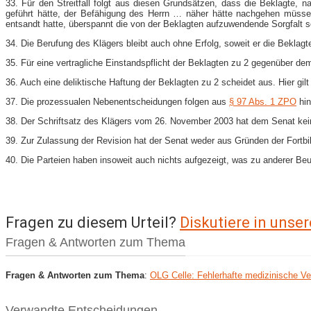
33. Für den Streitfall folgt aus diesen Grundsätzen, dass die Beklagte,
geführt hätte, der Befähigung des Herrn … näher hätte nachgehen müssen.
entsandt hatte, überspannt die von der Beklagten aufzuwendende Sorgfalt s
34. Die Berufung des Klägers bleibt auch ohne Erfolg, soweit er die Beklag
35. Für eine vertragliche Einstandspflicht der Beklagten zu 2 gegenüber de
36. Auch eine deliktische Haftung der Beklagten zu 2 scheidet aus. Hier gil
37. Die prozessualen Nebenentscheidungen folgen aus
§ 97 Abs. 1 ZPO
hin
38. Der Schriftsatz des Klägers vom 26. November 2003 hat dem Senat kein
39. Zur Zulassung der Revision hat der Senat weder aus Gründen der Fort
40. Die Parteien haben insoweit auch nichts aufgezeigt, was zu anderer Beu
Fragen zu diesem Urteil?
Diskutiere in uns
Fragen & Antworten zum Thema
Fragen & Antworten zum Thema
:
OLG Celle: Fehlerhafte medizinische V
Verwandte Entscheidungen