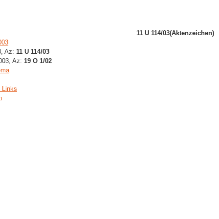
11 U 114/03(Aktenzeichen)
003
3, Az:
11 U 114/03
2003, Az:
19 O 1/02
ema
 Links
n