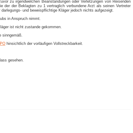
 … zuvor zu irgendwelchen Beanstandungen oder Verletzungen von Reisenden
 der der Beklagten zu 1 vertraglich verbundene Arzt als seinen Vertreter
darlegungs- und beweispflichtige Kläger jedoch nichts aufgezeigt.
clubs in Anspruch nimmt.
 Kläger ist nicht zustande gekommen.
rte sinngemäß.
ZPO
hinsichtlich der vorläufigen Vollstreckbarkeit.
nlass gesehen.