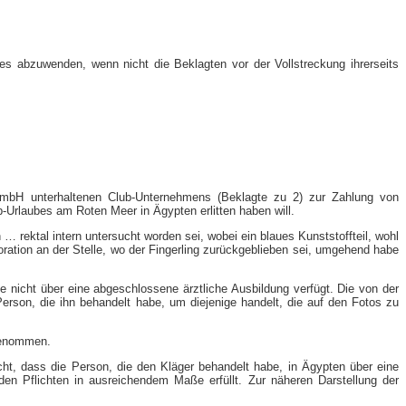
es abzuwenden, wenn nicht die Beklagten vor der Vollstreckung ihrerseits
 GmbH unterhaltenen Club-Unternehmens (Beklagte zu 2) zur Zahlung von
-Urlaubes am Roten Meer in Ägypten erlitten haben will.
… rektal intern untersucht worden sei, wobei ein blaues Kunststoffteil, wohl
ration an der Stelle, wo der Fingerling zurückgeblieben sei, umgehend habe
be nicht über eine abgeschlossene ärztliche Ausbildung verfügt. Die von der
rson, die ihn behandelt habe, um diejenige handelt, die auf den Fotos zu
 genommen.
ht, dass die Person, die den Kläger behandelt habe, in Ägypten über eine
den Pflichten in ausreichendem Maße erfüllt. Zur näheren Darstellung der