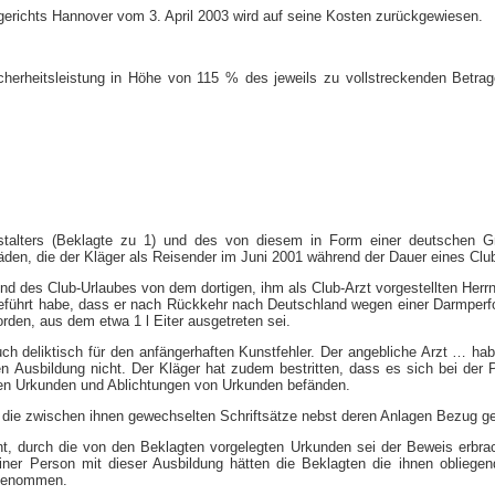
gerichts Hannover vom 3. April 2003 wird auf seine Kosten zurückgewiesen.
herheitsleistung in Höhe von 115 % des jeweils zu vollstreckenden Betrag
anstalters (Beklagte zu 1) und des von diesem in Form einer deutschen
en, die der Kläger als Reisender im Juni 2001 während der Dauer eines Club
nd des Club-Urlaubes von dem dortigen, ihm als Club-Arzt vorgestellten Herrn 
geführt habe, dass er nach Rückkehr nach Deutschland wegen einer Darmperfo
rden, aus dem etwa 1 l Eiter ausgetreten sei.
uch deliktisch für den anfängerhaften Kunstfehler. Der angebliche Arzt … ha
Ausbildung nicht. Der Kläger hat zudem bestritten, dass es sich bei der Pe
gten Urkunden und Ablichtungen von Urkunden befänden.
uf die zwischen ihnen gewechselten Schriftsätze nebst deren Anlagen Bezug
t, durch die von den Beklagten vorgelegten Urkunden sei der Beweis erbrac
einer Person mit dieser Ausbildung hätten die Beklagten die ihnen obliegen
 genommen.