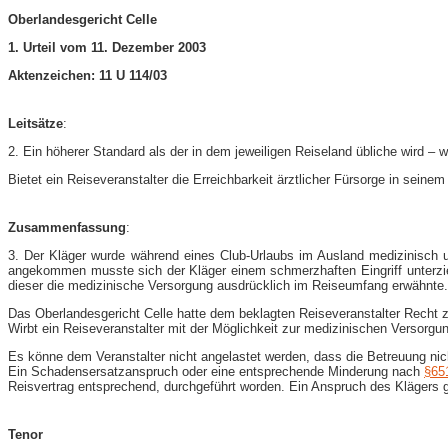
Oberlandesgericht Celle
1. Urteil vom 11. Dezember 2003
Aktenzeichen: 11 U 114/03
Leitsätze
:
2. Ein höherer Standard als der in dem jeweiligen Reiseland übliche wird – 
Bietet ein Reiseveranstalter die Erreichbarkeit ärztlicher Fürsorge in sein
Zusammenfassung
:
3. Der Kläger wurde während eines Club-Urlaubs im Ausland medizinisch u
angekommen musste sich der Kläger einem schmerzhaften Eingriff unterzie
dieser die medizinische Versorgung ausdrücklich im Reiseumfang erwähnte.
Das Oberlandesgericht Celle hatte dem beklagten Reiseveranstalter Recht zug
Wirbt ein Reiseveranstalter mit der Möglichkeit zur medizinischen Versorg
Es könne dem Veranstalter nicht angelastet werden, dass die Betreuung ni
Ein Schadensersatzanspruch oder eine entsprechende Minderung nach
§65
Reisvertrag entsprechend, durchgeführt worden. Ein Anspruch des Klägers g
Tenor