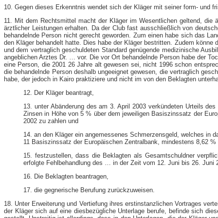
10. Gegen dieses Erkenntnis wendet sich der Kläger mit seiner form- und fr
11. Mit dem Rechtsmittel macht der Kläger im Wesentlichen geltend, die 
ärztlicher Leistungen erhalten. Da der Club fast ausschließlich von deutsc
behandelnde Person nicht gerecht geworden. Zum einen habe sich das Landg
den Kläger behandelt hatte. Dies habe der Kläger bestritten. Zudem könne 
und dem vertraglich geschuldeten Standard genügende medizinische Ausbild
angeblichen Arztes Dr. … vor. Die vor Ort behandelnde Person habe der To
eine Person, die 2001 26 Jahre alt gewesen sei, nicht 1996 schon entspre
die behandelnde Person deshalb ungeeignet gewesen, die vertraglich gesch
habe, der jedoch in Kairo praktiziere und nicht im von den Beklagten unter
12. Der Kläger beantragt,
13. unter Abänderung des am 3. April 2003 verkündeten Urteils des
Zinsen in Höhe von 5 % über dem jeweiligen Basiszinssatz der Eur
2002 zu zahlen und
14. an den Kläger ein angemessenes Schmerzensgeld, welches in das 
11 Basiszinssatz der Europäischen Zentralbank, mindestens 8,62 % 
15. festzustellen, dass die Beklagten als Gesamtschuldner verpfli
erfolgte Fehlbehandlung des … in der Zeit vom 12. Juni bis 26. Juni 
16. Die Beklagten beantragen,
17. die gegnerische Berufung zurückzuweisen.
18. Unter Erweiterung und Vertiefung ihres erstinstanzlichen Vortrages ver
der Kläger sich auf eine diesbezügliche Unterlage berufe, befinde sich di