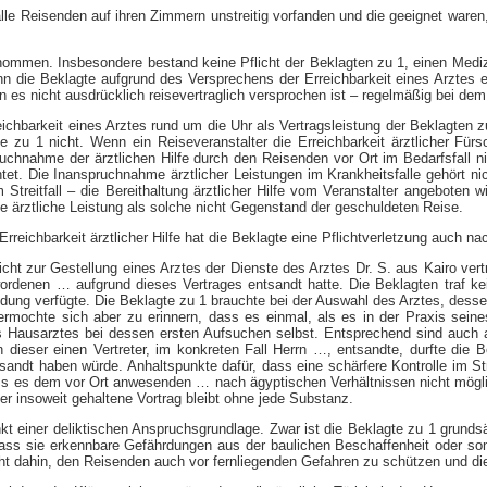
lle Reisenden auf ihren Zimmern unstreitig vorfanden und die geeignet waren,
rnommen. Insbesondere bestand keine Pflicht der Beklagten zu 1, einen Medizin
n die Beklagte aufgrund des Versprechens der Erreichbarkeit eines Arztes e
n es nicht ausdrücklich reisevertraglich versprochen ist – regelmäßig bei dem
ichbarkeit eines Arztes rund um die Uhr als Vertragsleistung der Beklagten z
 zu 1 nicht. Wenn ein Reiseveranstalter die Erreichbarkeit ärztlicher Fürso
uchnahme der ärztlichen Hilfe durch den Reisenden vor Ort im Bedarfsfall n
tet. Die Inanspruchnahme ärztlicher Leistungen im Krankheitsfalle gehört ni
Streitfall – die Bereithaltung ärztlicher Hilfe vom Veranstalter angeboten w
 ärztliche Leistung als solche nicht Gegenstand der geschuldeten Reise.
reichbarkeit ärztlicher Hilfe hat die Beklagte eine Pflichtverletzung auch n
cht zur Gestellung eines Arztes der Dienste des Arztes Dr. S. aus Kairo vertra
ewordenen … aufgrund dieses Vertrages entsandt hatte. Die Beklagten traf kein
ldung verfügte. Die Beklagte zu 1 brauchte bei der Auswahl des Arztes, dessen 
ermochte sich aber zu erinnern, dass es einmal, als es in der Praxis seine
es Hausarztes bei dessen ersten Aufsuchen selbst. Entsprechend sind auch a
n dieser einen Vertreter, im konkreten Fall Herrn …, entsandte, durfte die 
andt haben würde. Anhaltspunkte dafür, dass eine schärfere Kontrolle im Stre
, dass es dem vor Ort anwesenden … nach ägyptischen Verhältnissen nicht mög
r insoweit gehaltene Vortrag bleibt ohne jede Substanz.
t einer deliktischen Anspruchsgrundlage. Zwar ist die Beklagte zu 1 grundsä
 dass sie erkennbare Gefährdungen aus der baulichen Beschaffenheit oder
nicht dahin, den Reisenden auch vor fernliegenden Gefahren zu schützen und 