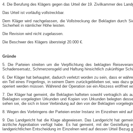
4. Die Berufung des Klägers gegen das Urteil der 19. Zivilkammer des Land
Das Urteil ist vorläufig vollstreckbar.
Dem Kläger wird nachgelassen, die Vollstreckung der Beklagten durch Sic
Sicherheit in nämlicher Höhe leisten.
Die Revision wird nicht zugelassen.
Die Beschwer des Klägers übersteigt 20.000 €.
Gründe
5. Die Parteien streiten um die Verpflichtung des beklagten Reisever
Schadensersatz, Schmerzensgeld und Haftung hinsichtlich zukünftiger Schäd
6. Der Kläger hat behauptet, dadurch verletzt worden zu sein, dass er währe
ein Teil eines Fingerlings, in seinem Darm zurückgeblieben sei, was dazu 
operiert werden müssen. Während der Operation sei ein Abszess eröffnet wo
7. Der Kläger hat gemeint, die Beklagten hafteten sowohl vertraglich als a
Beklagten vorgelegten Urkunden und Kopien von Urkunden belegten dessen 
sehen sei, die sich in loser Verbindung auf den von der Beklagten vorgele
8. Wegen des Vorbringens der Parteien erster Instanz im Einzelnen wird a
9. Das Landgericht hat die Klage abgewiesen. Das Landgericht hat gemein
ärztliche Approbation verfügt habe. Es hat gemeint, mit der Gestellung 
landgerichtlichen Entscheidung im Einzelnen wird auf dessen Urteil Bezug