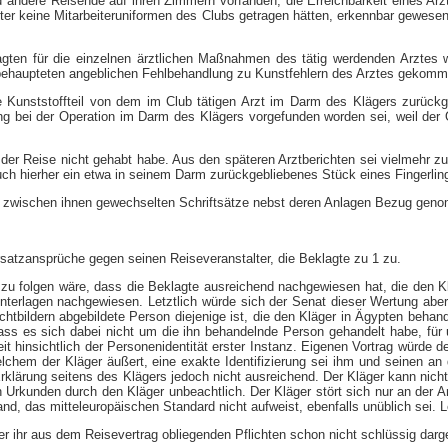
r und andere Reisende auf ihren Zimmern vorfanden, die Erreichbarkeit eines
iter keine Mitarbeiteruniformen des Clubs getragen hätten, erkennbar gewese
lagten für die einzelnen ärztlichen Maßnahmen des tätig werdenden Arztes
m behaupteten angeblichen Fehlbehandlung zu Kunstfehlern des Arztes gekomm
te Kunststoffteil von dem im Club tätigen Arzt im Darm des Klägers zurück
ing bei der Operation im Darm des Klägers vorgefunden worden sei, weil der 
der Reise nicht gehabt habe. Aus den späteren Arztberichten sei vielmehr zu
ch hierher ein etwa in seinem Darm zurückgebliebenes Stück eines Fingerlin
die zwischen ihnen gewechselten Schriftsätze nebst deren Anlagen Bezug gen
atzansprüche gegen seinen Reiseveranstalter, die Beklagte zu 1 zu.
 zu folgen wäre, dass die Beklagte ausreichend nachgewiesen hat, die den 
Unterlagen nachgewiesen. Letztlich würde sich der Senat dieser Wertung abe
ichtbildern abgebildete Person diejenige ist, die den Kläger in Ägypten behan
ss es sich dabei nicht um die ihn behandelnde Person gehandelt habe, für un
insichtlich der Personenidentität erster Instanz. Eigenen Vortrag würde de
lchem der Kläger äußert, eine exakte Identifizierung sei ihm und seinen an
se Erklärung seitens des Klägers jedoch nicht ausreichend. Der Kläger kann ni
 Urkunden durch den Kläger unbeachtlich. Der Kläger stört sich nur an der A
and, das mitteleuropäischen Standard nicht aufweist, ebenfalls unüblich sei.
der ihr aus dem Reisevertrag obliegenden Pflichten schon nicht schlüssig darg