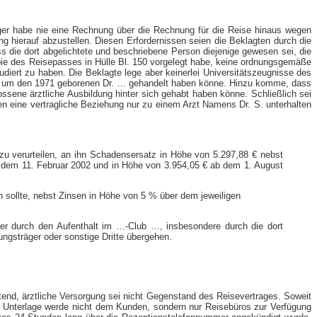
äger habe nie eine Rechnung über die Rechnung für die Reise hinaus wegen
ng hierauf abzustellen. Diesen Erfordernissen seien die Beklagten durch die
 die dort abgelichtete und beschriebene Person diejenige gewesen sei, die
opie des Reisepasses in Hülle Bl. 150 vorgelegt habe, keine ordnungsgemäße
iert zu haben. Die Beklagte lege aber keinerlei Universitätszeugnisse des
icht um den 1971 geborenen Dr. … gehandelt haben könne. Hinzu komme, dass
sene ärztliche Ausbildung hinter sich gehabt haben könne. Schließlich sei
n eine vertragliche Beziehung nur zu einem Arzt Namens Dr. S. unterhalten
zu verurteilen, an ihn Schadensersatz in Höhe von 5.297,88 € nebst
 dem 11. Februar 2002 und in Höhe von 3.954,05 € ab dem 1. August
 sollte, nebst Zinsen in Höhe von 5 % über dem jeweiligen
 der durch den Aufenthalt im …-Club …, insbesondere durch die dort
ungsträger oder sonstige Dritte übergehen.
ltend, ärztliche Versorgung sei nicht Gegenstand des Reisevertrages. Soweit
ese Unterlage werde nicht dem Kunden, sondern nur Reisebüros zur Verfügung