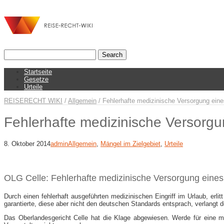
Startseite
Gesetze
Urteile
REISERECHT WIKI
/
Allgemein
/
Fehlerhafte medizinische Versorgung ein
Fehlerhafte medizinische Versorg
8. Oktober 2014
admin
Allgemein
,
Mängel im Zielgebiet
,
Urteile
OLG Celle: Fehlerhafte medizinische Versorgung eine
Durch einen fehlerhaft ausgeführten medizinischen Eingriff im Urlaub, erl
garantierte, diese aber nicht den deutschen Standards entsprach, verlang
Das Oberlandesgericht Celle hat die Klage abgewiesen. Werde für eine 