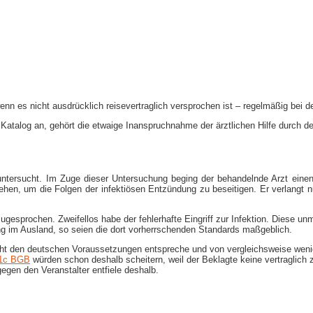
wenn es nicht ausdrücklich reisevertraglich versprochen ist – regelmäßig bei 
em Katalog an, gehört die etwaige Inanspruchnahme der ärztlichen Hilfe durch
ntersucht. Im Zuge dieser Untersuchung beging der behandelnde Arzt einen 
hen, um die Folgen der infektiösen Entzündung zu beseitigen. Er verlangt
esprochen. Zweifellos habe der fehlerhafte Eingriff zur Infektion. Diese unmi
ung im Ausland, so seien die dort vorherrschenden Standards maßgeblich.
cht den deutschen Voraussetzungen entspreche und von vergleichsweise wenig
1c BGB
würden schon deshalb scheitern, weil der Beklagte keine vertraglich 
egen den Veranstalter entfiele deshalb.