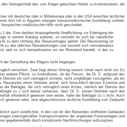
 den Vertragsinhalt des vom Kläger gebuchten Hotels zu konkretisieren, die
er mit deutscher oder in Mitteleuropa oder in den USA erreichter ärztlicher
inen Arzt mit in Ägypten erlangter humanmedizinischer Ausbildung vorhielt.
 Versprechen medizinischer Hilfe nicht geschuldet.
u 1 dar. Eine darüber hinausgehende Verpflichtung zur Erbringung der
rge in seinem Katalog anbietet, so versteht es sich bei natürlicher
icht zu dem Umfang des Reisevertrages gehört. Der Reisevertrag ist
cht zu den üblichen Reiseleistungen und versteht sich normalerweise
ird, weil es sich beispielsweise um ein Reiseland handelt, in das zu
ach der Darstellung des Klägers nicht begangen.
glich versichert. Zwar liegt dieser Vertrag seinem Inhalt nach nicht vor. Es
e weitere Pflicht, zu kontrollieren, ob die Person, die Dr. S. aufgrund des
Dienste sie sich vertraglich sicherte, nicht sorgfältiger vorzugehen, als ein
s Hausarztes einen Vertreter antraf, sich hinsichtlich dessen Examina und
n die Beklagte, die sich vertraglich eines Arztes, nämlich der Dienste des
Beklagte zu 1 sich darauf verlassen, dass Dr. S. seinen Vertreter nach den
itfall erforderlich gewesen sein würde, hatte die Beklagte zu 1 nicht. Auch
lich gewesen wäre, eine abgeschlossene ärztliche Ausbildung zum Zeitpunkt
tzlich auch verpflichtet, in den von ihr den Reisenden eröffneten Gebäuden
 sonstigen zweckgemäßen Inanspruchnahme der angeboten Ferienanlagen und
diese gegebenenfalls durch komplizierte Nachforschungen aufzuspüren.