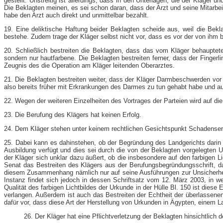
gestellt. Unstreitig ist allerdings, dass in den Unterlagen, die der Kläge
Die Beklagten meinen, es sei schon daran, dass der Arzt und seine Mitarbe
habe den Arzt auch direkt und unmittelbar bezahlt.
19. Eine deliktische Haftung beider Beklagten scheide aus, weil die Bek
bestehe. Zudem trage der Kläger selbst nicht vor, dass es vor der von ih
20. Schließlich bestreiten die Beklagten, dass das vom Kläger behaupte
sondern nur hautfarbene. Die Beklagten bestreiten ferner, dass der Fingerl
Zeugnis des die Operation am Kläger leitenden Oberarztes.
21. Die Beklagten bestreiten weiter, dass der Kläger Darmbeschwerden vor 
also bereits früher mit Erkrankungen des Darmes zu tun gehabt habe und au
22. Wegen der weiteren Einzelheiten des Vortrages der Parteien wird auf 
23. Die Berufung des Klägers hat keinen Erfolg.
24. Dem Kläger stehen unter keinem rechtlichen Gesichtspunkt Schadensers
25. Dabei kann es dahinstehen, ob der Begründung des Landgerichts darin
Ausbildung verfügt und dies sei durch die von der Beklagten vorgelegten 
der Kläger sich unklar dazu äußert, ob die insbesondere auf den farbigen L
Senat das Bestreiten des Klägers aus der Berufungsbegründungsschrift, da
diesem Zusammenhang nämlich nur auf seine Ausführungen zur Unsicherheit h
Instanz findet sich jedoch in dessen Schriftsatz vom 12. März 2003, in we
Qualität des farbigen Lichtbildes der Urkunde in der Hülle Bl. 150 ist die
verlangen. Außerdem ist auch das Bestreiten der Echtheit der überlassenen
dafür vor, dass diese Art der Herstellung von Urkunden in Ägypten, einem L
26. Der Kläger hat eine Pflichtverletzung der Beklagten hinsichtlich 