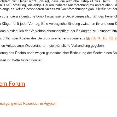
 nachdem der Kläger nicht vorträgt, dass die ärztliche Tätigkeit des Herrn
 Die Forderung, diejenige Person näherer Ausforschung zu unterziehen, die
olange es keinen besonderen Anlass zu Nachforschungen gab. Hierfür hat der 
te zu 2, die als deutsche GmbH organisierte Betreibergesellschaft des Ferien
m Kläger fehlt jeder Vortrag. Eine vertragliche Bindung zwischen ihr und dem
t das hinsichtlich der Verkehrssicherungspflicht der Beklagten zu 1 Ausgefüh
sichtlich der Kosten des Berufungsverfahrens sowie aus
§§ 708 Nr. 10
,
711 
en Anlass zum Wiedereintritt in die mündliche Verhandlung gegeben.
bildung des Rechts noch wegen grundsätzlicher Bedeutung der Sache einen A
rteilung hätte führen können.
erem Forum
.
ersorgung eines Reisenden in Ägypten