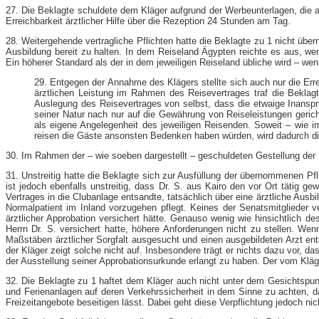
27. Die Beklagte schuldete dem Kläger aufgrund der Werbeunterlagen, die a
Erreichbarkeit ärztlicher Hilfe über die Rezeption 24 Stunden am Tag.
28. Weitergehende vertragliche Pflichten hatte die Beklagte zu 1 nicht übe
Ausbildung bereit zu halten. In dem Reiseland Ägypten reichte es aus, wen
Ein höherer Standard als der in dem jeweiligen Reiseland übliche wird – wen
29. Entgegen der Annahme des Klägers stellte sich auch nur die Erre
ärztlichen Leistung im Rahmen des Reisevertrages traf die Beklagte
Auslegung des Reisevertrages von selbst, dass die etwaige Inanspr
seiner Natur nach nur auf die Gewährung von Reiseleistungen gerich
als eigene Angelegenheit des jeweiligen Reisenden. Soweit – wie im 
reisen die Gäste ansonsten Bedenken haben würden, wird dadurch die
30. Im Rahmen der – wie soeben dargestellt – geschuldeten Gestellung der Er
31. Unstreitig hatte die Beklagte sich zur Ausfüllung der übernommenen Pfli
ist jedoch ebenfalls unstreitig, dass Dr. S. aus Kairo den vor Ort tätig g
Vertrages in die Clubanlage entsandte, tatsächlich über eine ärztliche Ausbi
Normalpatient im Inland vorzugehen pflegt. Keines der Senatsmitglieder v
ärztlicher Approbation versichert hätte. Genauso wenig wie hinsichtlich d
Herrn Dr. S. versichert hatte, höhere Anforderungen nicht zu stellen. Wen
Maßstäben ärztlicher Sorgfalt ausgesucht und einen ausgebildeten Arzt ents
der Kläger zeigt solche nicht auf. Insbesondere trägt er nichts dazu vor
der Ausstellung seiner Approbationsurkunde erlangt zu haben. Der vom Kläge
32. Die Beklagte zu 1 haftet dem Kläger auch nicht unter dem Gesichtspunk
und Ferienanlagen auf deren Verkehrssicherheit in dem Sinne zu achten,
Freizeitangebote beseitigen lässt. Dabei geht diese Verpflichtung jedoch 