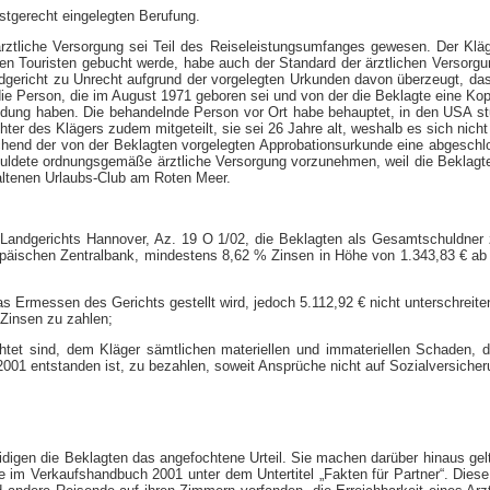
istgerecht eingelegten Berufung.
ärztliche Versorgung sei Teil des Reiseleistungsumfanges gewesen. Der Kl
hen Touristen gebucht werde, habe auch der Standard der ärztlichen Versorgu
ericht zu Unrecht aufgrund der vorgelegten Urkunden davon überzeugt, dass
die Person, die im August 1971 geboren sei und von der die Beklagte eine K
ung haben. Die behandelnde Person vor Ort habe behauptet, in den USA stud
chter des Klägers zudem mitgeteilt, sie sei 26 Jahre alt, weshalb es sich n
chend der von der Beklagten vorgelegten Approbationsurkunde eine abgeschlos
uldete ordnungsgemäße ärztliche Versorgung vorzunehmen, weil die Beklagte
haltenen Urlaubs-Club am Roten Meer.
 Landgerichts Hannover, Az. 19 O 1/02, die Beklagten als Gesamtschuldner 
opäischen Zentralbank, mindestens 8,62 % Zinsen in Höhe von 1.343,83 € ab
Ermessen des Gerichts gestellt wird, jedoch 5.112,92 € nicht unterschreiten
Zinsen zu zahlen;
chtet sind, dem Kläger sämtlichen materiellen und immateriellen Schaden,
2001 entstanden ist, zu bezahlen, soweit Ansprüche nicht auf Sozialversicher
teidigen die Beklagten das angefochtene Urteil. Sie machen darüber hinaus ge
ese im Verkaufshandbuch 2001 unter dem Untertitel „Fakten für Partner“. Di