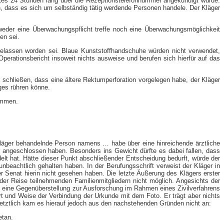
 Arztes 24 Stunden lang über die Rezeptionstelefonnummer angekündigt wurde.
n, dass es sich um selbständig tätig werdende Personen handele. Der Kläger
 weder eine Überwachungspflicht treffe noch eine Überwachungsmöglichkeit
en sei.
gelassen worden sei. Blaue Kunststoffhandschuhe würden nicht verwendet,
Operationsbericht insoweit nichts ausweise und berufen sich hierfür auf das
 schließen, dass eine ältere Rektumperforation vorgelegen habe, der Kläger
ges rühren könne.
ommen.
Kläger behandelnde Person namens … habe über eine hinreichende ärztliche
r angeschlossen haben. Besonders ins Gewicht dürfte es dabei fallen, dass
delt hat. Hätte dieser Punkt abschließender Entscheidung bedurft, würde der
beachtlich gehalten haben. In der Berufungsschrift verweist der Kläger in
r Senat hierin nicht gesehen haben. Die letzte Äußerung des Klägers erster
 der Reise teilnehmenden Familienmitgliedern nicht möglich. Angesichts der
cht eine Gegenüberstellung zur Ausforschung im Rahmen eines Zivilverfahrens
rt und Weise der Verbindung der Urkunde mit dem Foto. Er trägt aber nichts
 Letztlich kam es hierauf jedoch aus den nachstehenden Gründen nicht an:
etan.