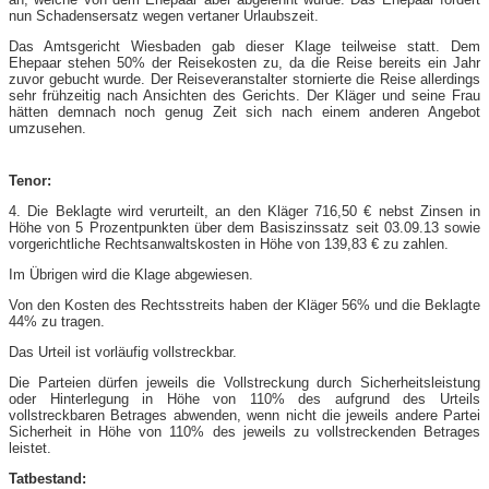
nun Schadensersatz wegen vertaner Urlaubszeit.
Das Amtsgericht Wiesbaden gab dieser Klage teilweise statt. Dem
Ehepaar stehen 50% der Reisekosten zu, da die Reise bereits ein Jahr
zuvor gebucht wurde. Der Reiseveranstalter stornierte die Reise allerdings
sehr frühzeitig nach Ansichten des Gerichts. Der Kläger und seine Frau
hätten demnach noch genug Zeit sich nach einem anderen Angebot
umzusehen.
Tenor:
4. Die Beklagte wird verurteilt, an den Kläger 716,50 € nebst Zinsen in
Höhe von 5 Prozentpunkten über dem Basiszinssatz seit 03.09.13 sowie
vorgerichtliche Rechtsanwaltskosten in Höhe von 139,83 € zu zahlen.
Im Übrigen wird die Klage abgewiesen.
Von den Kosten des Rechtsstreits haben der Kläger 56% und die Beklagte
44% zu tragen.
Das Urteil ist vorläufig vollstreckbar.
Die Parteien dürfen jeweils die Vollstreckung durch Sicherheitsleistung
oder Hinterlegung in Höhe von 110% des aufgrund des Urteils
vollstreckbaren Betrages abwenden, wenn nicht die jeweils andere Partei
Sicherheit in Höhe von 110% des jeweils zu vollstreckenden Betrages
leistet.
Tatbestand: