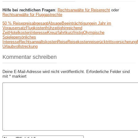
Hilfe bei rechtlichen Fragen
:
Rechtsanwälte für Reiserecht
oder
Rechtsanwälte für Fluggastrechte
50 % Reisepreis
abgesagt
Absage
Beeinträchtigung
ein Jahr im
Voraus
ersatz
Flugkosten
frühzeitig
hinreichend
Zeit
Hotelkosten
Interesse
Kreuzfahrt
kurzfristig
Olympische
Spiele
persönliches
Interesse
Rechtsanwaltskosten
Reise
Reisekosten
reiserücktrittsversicherung
Urlaub
vollstreckung
Kommentar schreiben
Deine E-Mail-Adresse wird nicht veröffentlicht.
Erforderliche Felder sind
mit
*
markiert