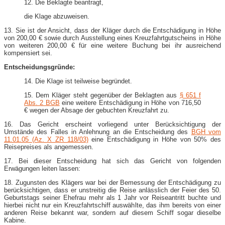
12. Die Beklagte beantragt,
die Klage abzuweisen.
13. Sie ist der Ansicht, dass der Kläger durch die Entschädigung in Höhe
von 200,00 € sowie durch Ausstellung eines Kreuzfahrtgutscheins in Höhe
von weiteren 200,00 € für eine weitere Buchung bei ihr ausreichend
kompensiert sei.
Entscheidungsgründe:
14. Die Klage ist teilweise begründet.
15. Dem Kläger steht gegenüber der Beklagten aus
§ 651 f
Abs. 2 BGB
eine weitere Entschädigung in Höhe von 716,50
€ wegen der Absage der gebuchten Kreuzfahrt zu.
16. Das Gericht erscheint vorliegend unter Berücksichtigung der
Umstände des Falles in Anlehnung an die Entscheidung des
BGH vom
11.01.05 (Az. X ZR 118/03)
eine Entschädigung in Höhe von 50% des
Reisepreises als angemessen.
17. Bei dieser Entscheidung hat sich das Gericht von folgenden
Erwägungen leiten lassen:
18. Zugunsten des Klägers war bei der Bemessung der Entschädigung zu
berücksichtigen, dass er unstreitig die Reise anlässlich der Feier des 50.
Geburtstags seiner Ehefrau mehr als 1 Jahr vor Reiseantritt buchte und
hierbei nicht nur ein Kreuzfahrtschiff auswählte, das ihm bereits von einer
anderen Reise bekannt war, sondern auf diesem Schiff sogar dieselbe
Kabine.