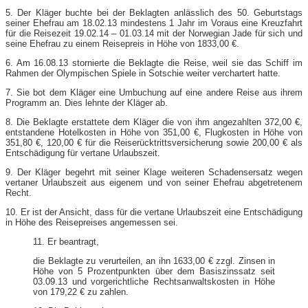
5. Der Kläger buchte bei der Beklagten anlässlich des 50. Geburtstags
seiner Ehefrau am 18.02.13 mindestens 1 Jahr im Voraus eine Kreuzfahrt
für die Reisezeit 19.02.14 – 01.03.14 mit der Norwegian Jade für sich und
seine Ehefrau zu einem Reisepreis in Höhe von 1833,00 €.
6. Am 16.08.13 stornierte die Beklagte die Reise, weil sie das Schiff im
Rahmen der Olympischen Spiele in Sotschie weiter verchartert hatte.
7. Sie bot dem Kläger eine Umbuchung auf eine andere Reise aus ihrem
Programm an. Dies lehnte der Kläger ab.
8. Die Beklagte erstattete dem Kläger die von ihm angezahlten 372,00 €,
entstandene Hotelkosten in Höhe von 351,00 €, Flugkosten in Höhe von
351,80 €, 120,00 € für die Reiserücktrittsversicherung sowie 200,00 € als
Entschädigung für vertane Urlaubszeit.
9. Der Kläger begehrt mit seiner Klage weiteren Schadensersatz wegen
vertaner Urlaubszeit aus eigenem und von seiner Ehefrau abgetretenem
Recht.
10. Er ist der Ansicht, dass für die vertane Urlaubszeit eine Entschädigung
in Höhe des Reisepreises angemessen sei.
11. Er beantragt,
die Beklagte zu verurteilen, an ihn 1633,00 € zzgl. Zinsen in
Höhe von 5 Prozentpunkten über dem Basiszinssatz seit
03.09.13 und vorgerichtliche Rechtsanwaltskosten in Höhe
von 179,22 € zu zahlen.