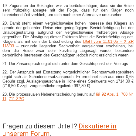
19. Zugunsten der Beklagten war zu berücksichtigen, dass sie die Reise
sehr frühzeitig absagte mit der Folge, dass für den Kläger noch
hinreichend Zeit verblieb, um sich nach einer Alternative umzusehen.
20. Damit steht einem vergleichsweise hohen Interesse des Klägers an
gerade der gebuchten Reise eine geringfügigere Beeinträchtigung bei der
Urlaubsgestaltung aufgrund der vergleichsweise frühzeitigen Absage
gegenüber. Die Abwägung dieser Faktoren lässt die Beeinträchtigung des
Klägers als mit dem der Entscheidung des
BGH vom 11.01.05 – X ZR
118/03
– zugrunde liegenden Sachverhalt vergleichbar erscheinen, bei
dem die Reise zwar sehr kurzfristig abgesagt wurde, besondere
persönliche Interessen des Geschädigten jedoch nicht ersichtlich waren.
21. Der Zinsanspruch ergibt sich unter dem Gesichtspunkt des Verzugs.
22. Der Anspruch auf Erstattung vorgerichtlicher Rechtsanwaltsgebühren
ergibt sich als Schadensersatzanspruch. Er errechnet sich aus einer 0,65
Gebühr zzgl. Auslagenpauschale in Höhe eines Streitwerts von 1714,30 €
(716,50 € zzgl. vorgerichtliche regulierte 997,80 €).
23. Die prozessualen Nebenentscheidung beruht auf
§§ 92 Abs. 1,
708 Nr.
11
,
711 ZPO
.
Fragen zu diesem Urteil?
Diskutiere in
unserem Forum
.