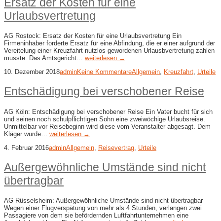
Ersatz der Kosten für eine
Urlaubsvertretung
AG Rostock: Ersatz der Kosten für eine Urlaubsvertretung Ein
Firmeninhaber forderte Ersatz für eine Abfindung, die er einer aufgrund der
Vereitelung einer Kreuzfahrt nutzlos gewordenen Urlausbvertretung zahlen
musste. Das Amtsgericht…
weiterlesen →
10. Dezember 2018
admin
Keine Kommentare
Allgemein
,
Kreuzfahrt
,
Urteile
Entschädigung bei verschobener Reise
AG Köln: Entschädigung bei verschobener Reise Ein Vater bucht für sich
und seinen noch schulpflichtigen Sohn eine zweiwöchige Urlaubsreise.
Unmittelbar vor Reisebeginn wird diese vom Veranstalter abgesagt. Dem
Kläger wurde…
weiterlesen →
4. Februar 2016
admin
Allgemein
,
Reisevertrag
,
Urteile
Außergewöhnliche Umstände sind nicht
übertragbar
AG Rüsselsheim: Außergewöhnliche Umstände sind nicht übertragbar
Wegen einer Flugverspätung von mehr als 4 Stunden, verlangen zwei
Passagiere von dem sie befördernden Luftfahrtunternehmen eine