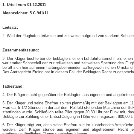
1. Urteil vom 01.12.2011
Aktenzeichen: 5 C 941/11
Leitsatz:
2. Wird der Flughafen teilweise und zeitweise aufgrund von starkem Schnee
Zusammenfassung:
3. Der Kläger buchte bei der beklagten, einem Luftfahrtunternehmen, einen 
war starker Schneefall der zur teilweisen und zeitweisen Sperrung des Flu
beruft sich hier auf einen haftungsbefreienden außergewöhnlichen Umstand
Das Amtsgericht Erding hat in diesem Fall der Beklagten Recht zugesprochen
Tatbestand:
4. Der Kläger macht gegenüber der Beklagten aus eigenem und abgetreten
5. Der Kläger und seine Ehefrau sollten planmäßig mit der Beklagten am 
Frau ca. 5 1/2 Stunden in der auf dem Rollfeld stehenden Maschine der Bekl
stattfinden würde. Schließlich teilte Pilot gegen 20.30 Uhr per Funk mit, d
Beklagte zur Zahlung einer Entschädigung in Höhe von insgesamt 800,00 EU
6. Der Kläger trägt vor, dass seine Ehefrau alle ihr zustehenden Ansprüche
worden. Dem Kläger stünde aus eigenem und abgetretenem Recht je 
streitgegenständlichen Fluges verhindern können.