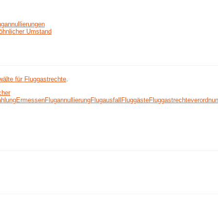
ugannullierungen
wöhnlicher Umstand
älte für Fluggastrechte
.
cher
ahlung
Ermessen
Flugannullierung
Flugausfall
Fluggäste
Fluggastrechteverordnu