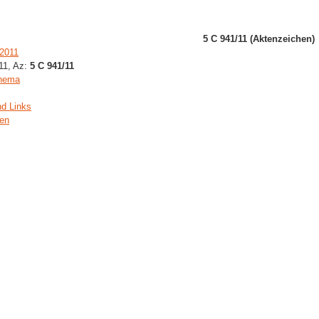
5 C 941/11 (Aktenzeichen)
.2011
011, Az:
5 C 941/11
Thema
nd Links
gen