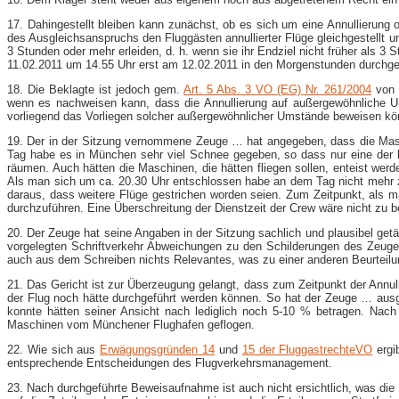
17. Dahingestellt bleiben kann zunächst, ob es sich um eine Annullierung
des Ausgleichsanspruchs den Fluggästen annullierter Flüge gleichgestellt 
3 Stunden oder mehr erleiden, d. h. wenn sie ihr Endziel nicht früher als 3
11.02.2011 um 14.55 Uhr erst am 12.02.2011 in den Morgenstunden durchge
18. Die Beklagte ist jedoch gem.
Art. 5 Abs. 3 VO (EG) Nr. 261/2004
von 
wenn es nachweisen kann, dass die Annullierung auf außergewöhnliche U
vorliegend das Vorliegen solcher außergewöhnlicher Umstände beweisen kö
19. Der in der Sitzung vernommene Zeuge … hat angegeben, dass die Masch
Tag habe es in München sehr viel Schnee gegeben, so dass nur eine der 
räumen. Auch hätten die Maschinen, die hätten fliegen sollen, enteist we
Als man sich um ca. 20.30 Uhr entschlossen habe an dem Tag nicht mehr zu
daraus, dass weitere Flüge gestrichen worden seien. Zum Zeitpunkt, als 
durchzuführen. Eine Überschreitung der Dienstzeit der Crew wäre nicht zu 
20. Der Zeuge hat seine Angaben in der Sitzung sachlich und plausibel ge
vorgelegten Schriftverkehr Abweichungen zu den Schilderungen des Zeugen 
auch aus dem Schreiben nichts Relevantes, was zu einer anderen Beurteilu
21. Das Gericht ist zur Überzeugung gelangt, dass zum Zeitpunkt der Ann
der Flug noch hätte durchgeführt werden können. So hat der Zeuge … aus
konnte hätten seiner Ansicht nach lediglich noch 5-10 % betragen. Nach
Maschinen vom Münchener Flughafen geflogen.
22. Wie sich aus
Erwägungsgründen 14
und
15 der FluggastrechteVO
ergi
entsprechende Entscheidungen des Flugverkehrsmanagement.
23. Nach durchgeführte Beweisaufnahme ist auch nicht ersichtlich, was di