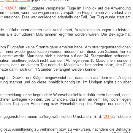
 C 432/07)
sind Fluggäste verspäteter Flüge im Hinblick auf die Anwendung
d machen, wenn sie wegen eines verspäteten Fluges einen Zeitverlust von
 erreichen. Dies war vorliegend jedenfalls der Fall. Der Flug wurde statt am
e Luftfahrtunternehmen nicht verpflichtet, Ausgleichszahlungen zu leisten,
enn alle zumutbaren Maßnahmen ergriffen worden wären. Die Beklagte hat
m Flughafen keine Startfreigabe erhalten habe. Am streitgegenständlichen
ils immer wieder geschlossen werden müssen, um diese von Schnee frei zu
geteilt werde. Man habe sich zunächst auf der 34. Startposition befunden.
ition resultiere jedoch nicht aus dem Abfliegen von 18 Maschinen, sondern
wesen, dass an diesem Tag noch die Möglichkeit bestanden hätte, den Flug
e hätte dann noch um 4 Stunden verlängert werden können.
eugt ist. Soweit der Kläger eingewendet hat, dass sich aus dem vom Zeugen
g stammt und ob diese inhaltlich richtig ist. Im Übrigen ergibt sich aber
ntscheidung keine begründete Wahrscheinlichkeit dafür mehr bestand, dass
chinen abfliegen konnten. Die Chancen, dass man an dem Tag noch fliegen
ändlichen Tag nach Erinnerung bzw. Einschätzung des Zeugen nur noch 2-3
s entgegenstehen, einen außergewöhnlichen Umstand i. S. d.
VO
dar, ebenso
g bzw. Annullierung zu verhindern bzw. zu verkürzen, nachdem die Beklagte