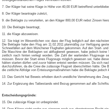
7. Der Kläger hat seine Klage in Höhe von 40,00 EUR betreffend unterblie
8. Der Kläger beantragte zuletzt,
9. die Beklagte zu verurteilen, an den Kläger 800,00 EUR nebst Zinsen hie
10. Die Beklagte beantragt,
11. die Klage abzuweisen.
12. Sie trägt im Wesentlichen vor, dass der Flug lediglich auf den nächst
Die Beklagte habe den Flug am 11.02.2011 planmäßig zur Verfügung geste
Schneefällen auf dem Münchener Flughafen gekommen. Auf den Start- und L
Die Maschine der Beklagten sei abflugbereit gewesen, habe jedoch keine 
zeitlich nach hinten verlegt worden. Die Zahl der wartenden Flugzeuge
müssen. Bevor der Start eines Flugzeugs möglich gewesen sei, habe dieses
hätten starten dürfen und zuvor hätten enteist werden müssen. Da sich na
durchzuführen, da die Crew die zulässige Flugzeit überschritten hätte. Die 
die zeitliche Abfolge von Enteisungsmaßnahmen habe die Beklagte jedoch k
13. Das Gericht hat Beweis erhoben durch uneidliche Vernehmung des Zeu
14. Zur Ergänzung des Tatbestands wird Bezug genommen auf alle Schriftsä
Entscheidungsgründe:
15. Die zulässige Klage ist unbegründet.
16. Dem Kläger steht weder aus eigenem noch aus abgetretenem Recht ei