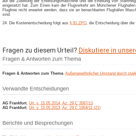
auf die Zuteilung der Enteisungsmaschine und die Erteilung von Startfre
eingesetzt hat. Zum Einen kam der Flugverkehr am Münchener Flughafen n
Fluglinie nicht erwartet werden, dass sie an benachbarten Flughäfen Masc
sind.
24. Die Kostenentscheidung folgt aus
§ 91 ZPO
, die Entscheidung über die 
Fragen zu diesem Urteil?
Diskutiere in uns
Fragen & Antworten zum Thema
Fragen & Antworten zum Thema
:
Außergewöhnlicher Umstand durch stark
Verwandte Entscheidungen
AG Frankfurt
,
Urt. v. 15.05.2014, Az: 29 C 3587/13
AG Frankfurt
,
Urt. v. 15.05.2013, Az: 29 C 1954/11 (21)
Berichte und Besprechungen