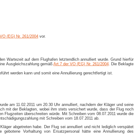
r VO (EG) Nr. 261/2004
vor.
en Wartezeit auf dem Flughafen letztendlich annulliert wurde. Grund hierfür
n eine Ausgleichszahlung gemäß
Art.7 der VO (EG) Nr. 261/2004
. Die Beklagte
ührt werden kann und somit eine Annullierung gerechtfertigt ist.
urde am 11.02.2011 um 20.30 Uhr annulliert, nachdem der Kläger und seine
ach mit der Beklagten, wobei ihm stets versichert wurde, dass der Flug noch
sigen Flugzeiten überschreiten würde. Mit Schreiben vom 08.07.2011 wurde die
Entschädigungszahlung mit Schreiben vom 18.07.2011 ab.
äger abgetreten habe. Der Flug sei annulliert und nicht lediglich verspätet
ebotene Vorhaltung von Ersatzpersonal hätte eine Annullierung des