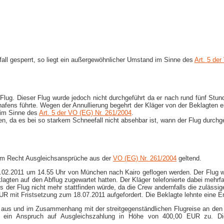
fall gesperrt, so liegt ein außergewöhnlicher Umstand im Sinne des
Art. 5 de
Flug. Dieser Flug wurde jedoch nicht durchgeführt da er nach rund fünf Stund
ghafens führte. Wegen der Annullierung begehrt der Kläger von der Beklagte
 im Sinne des
Art. 5 der VO (EG) Nr. 261/2004
.
, da es bei so starkem Schneefall nicht absehbar ist, wann der Flug durchgef
em Recht Ausgleichsansprüche aus der
VO (EG) Nr. 261/2004
geltend.
11.02.2011 um 14.55 Uhr von München nach Kairo geflogen werden. Der Flug w
agten auf den Abflug zugewartet hatten. Der Kläger telefonierte dabei mehrf
ass der Flug nicht mehr stattfinden würde, da die Crew andernfalls die zuläs
R mit Fristsetzung zum 18.07.2011 aufgefordert. Die Beklagte lehnte eine 
 aus und im Zusammenhang mit der streitgegenständlichen Flugreise an den Kl
ein Anspruch auf Ausgleichszahlung in Höhe von 400,00 EUR zu. Die g