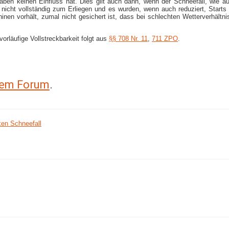
igaben keinen Einfluss hat. Dies gilt auch dann, wenn der Schneefall, wie
icht vollständig zum Erliegen und es wurden, wenn auch reduziert, Starts
hinen vorhält, zumal nicht gesichert ist, dass bei schlechten Wetterverhäl
vorläufige Vollstreckbarkeit folgt aus
§§ 708 Nr. 11
,
711 ZPO
.
erem Forum
.
en Schneefall