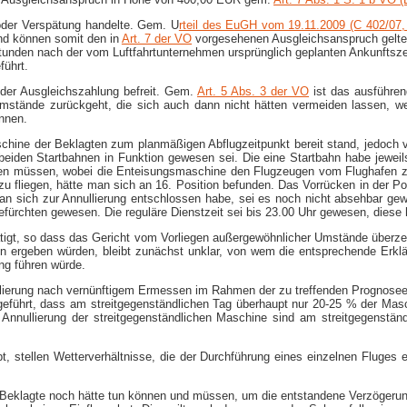
 oder Verspätung handelte. Gem. U
rteil des EuGH vom 19.11.2009 (C 402/07,
und können somit den in
Art. 7 der VO
vorgesehenen Ausgleichsanspruch gelten
 Stunden nach der vom Luftfahrtunternehmen ursprünglich geplanten Ankunftszeit
führt.
der Ausgleichszahlung befreit. Gem.
Art. 5 Abs. 3 der VO
ist das ausführend
mstände zurückgeht, die sich auch dann nicht hätten vermeiden lassen, w
nnen.
ine der Beklagten zum planmäßigen Abflugzeitpunkt bereit stand, jedoch vo
beiden Startbahnen in Funktion gewesen sei. Die eine Startbahn habe jewe
rden müssen, wobei die Enteisungsmaschine den Flugzeugen vom Flughafen zu
 fliegen, hätte man sich an 16. Position befunden. Das Vorrücken in der Pos
man sich zur Annullierung entschlossen habe, sei es noch nicht absehbar ge
befürchten gewesen. Die reguläre Dienstzeit sei bis 23.00 Uhr gewesen, dies
tätigt, so dass das Gericht vom Vorliegen außergewöhnlicher Umstände überz
ergeben würden, bleibt zunächst unklar, von wem die entsprechende Erklärun
ng führen würde.
ullierung nach vernünftigem Ermessen im Rahmen der zu treffenden Prognosee
geführt, dass am streitgegenständlichen Tag überhaupt nur 20-25 % der Mas
 Annullierung der streitgegenständlichen Maschine sind am streitgegenst
bt, stellen Wetterverhältnisse, die der Durchführung eines einzelnen Fluge
e Beklagte noch hätte tun können und müssen, um die entstandene Verzögerun