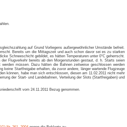
ahlen.
Ausgleichszahlung auf Grund Vorliegens außergewöhnlicher Umstände befreit.
scht. Bereits um die Mittagszeit und auch schon davor sei es zu starken
cke Schneeschicht gebildet, es hätten Temperaturen unter 0°C geherrscht.
der Flugverkehr bereits ab den Morgenstunden gestaut, d. h. Starts seien
umt werden müssen. Dazu hätten die Bahnen zeitweise geschlossen werden
 keine Startfreigabe erhalten, da zuvor andere, länger wartende Flugzeuge
erden können, habe man sich entschlossen, diesen am 11.02.2011 nicht mehr
errung der Start- und Landebahnen, Verteilung der Slots (Startfreigaben) und
gsniederschrift vom 24.11.2011 Bezug genommen.
(EG) Nr. 261, 2004
gegen die Beklagte zu.