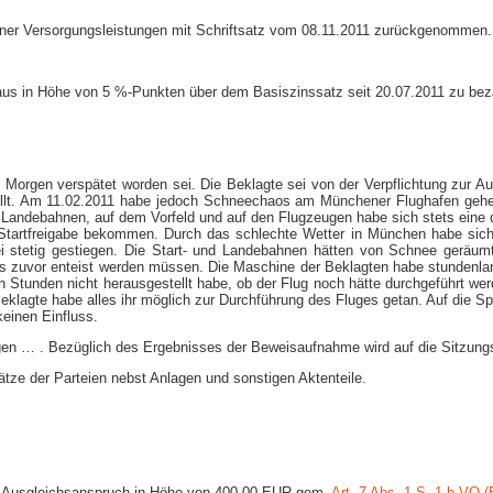
bener Versorgungsleistungen mit Schriftsatz vom 08.11.2011 zurückgenommen.
raus in Höhe von 5 %-Punkten über dem Basiszinssatz seit 20.07.2011 zu bez
en Morgen verspätet worden sei. Die Beklagte sei von der Verpflichtung zur 
llt. Am 11.02.2011 habe jedoch Schneechaos am Münchener Flughafen geherr
andebahnen, auf dem Vorfeld und auf den Flugzeugen habe sich stets eine di
Startfreigabe bekommen. Durch das schlechte Wetter in München habe sich 
 sei stetig gestiegen. Die Start- und Landebahnen hätten von Schnee gerä
 zuvor enteist werden müssen. Die Maschine der Beklagten habe stundenlang
ch Stunden nicht herausgestellt habe, ob der Flug noch hätte durchgeführt w
Beklagte habe alles ihr möglich zur Durchführung des Fluges getan. Auf die Sp
einen Einfluss.
gen … . Bezüglich des Ergebnisses der Beweisaufnahme wird auf die Sitzun
tze der Parteien nebst Anlagen und sonstigen Aktenteile.
n Ausgleichsanspruch in Höhe von 400,00 EUR gem.
Art. 7 Abs. 1 S. 1 b VO 