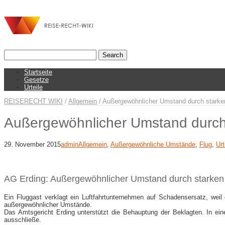
Startseite
Gesetze
Urteile
REISERECHT WIKI
/
Allgemein
/
Außergewöhnlicher Umstand durch starke
Außergewöhnlicher Umstand durch 
29. November 2015
admin
Allgemein
,
Außergewöhnliche Umstände
,
Flug
,
Urt
AG Erding: Außergewöhnlicher Umstand durch starken
Ein Fluggast verklagt ein Luftfahrtunternehmen auf Schadensersatz, weil
außergewöhnlicher Umstände.
Das Amtsgericht Erding unterstützt die Behauptung der Beklagten. In e
ausschließe.