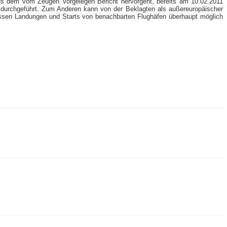
 aus dem vom Zeugen Vorgelegen Bericht hervorgeht, bereits am 10.02.2011
 durchgeführt. Zum Anderen kann von der Beklagten als außereuropäischer
tnissen Landungen und Starts von benachbarten Flughäfen überhaupt möglich