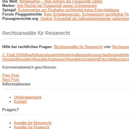
Die Welt
:
Winterwetter – Was Airlines bei Flugausfall zahlen
Merkur
:
Ihre Rechte bei Flugausfall wegen Schneesturm
Spiegel
:
Extremwetter am Flughafen rechtfertigt keine Entschädigung
Forum Fluggastrechte
:
Kein Schadensersatz: Schneesturm rechtfertigt Fl
Passagierrechte.org
:
Starker Schneefall als haftungsbefreiender außerge
Rechtsanwälte für Reiserecht
Hilfe bei rechtlichen Fragen
:
Rechtsanwälte für Reiserecht
oder
Rechtsanw
2. FlugLSV
Abflug
Abflugzeitpunkt
Airline
Annullierung
Anspruch
außergewöhnli
Umstand
Ausgleich
Ausgleichsanspruch
Ausgleichszahlung
Entschädigungsz
Kommentarbereich geschlossen.
Prev Post
Next Post
Informationen
Urteilsdatenbank
Kontakt
Fragen?
Anwälte für Reiserecht
Anwälte für Flugrecht