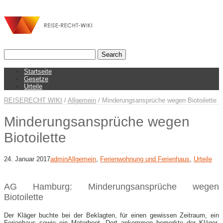
Startseite
Gesetze
Urteile
REISERECHT WIKI
/
Allgemein
/
Minderungsansprüche wegen Biotoilette
Minderungsansprüche wegen
Biotoilette
24. Januar 2017
admin
Allgemein
,
Ferienwohnung und Ferienhaus
,
Urteile
AG Hamburg: Minderungsansprüche wegen
Biotoilette
Der Kläger buchte bei der Beklagten, für einen gewissen Zeitraum, ein
Ferienhaus sowie ein Motorboot. Dort ankommen bemerkte der Kläger,