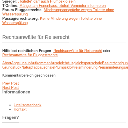
Spiegel
:
„Toilette“ darf auch Plumpsklo sein
T-Online
:
Mängel am Ferienhaus: Sofort Vermieter informieren
Forum Fluggastrechte
:
Minderungsansprüche wegen Toilette ohne
Wasserspülung
Passagierrechte.org
:
Keine Minderung wegen Toilette ohne
Wasserspülung
Rechtsanwälte für Reiserecht
Hilfe bei rechtlichen Fragen
:
Rechtsanwälte für Reiserecht
oder
Rechtsanwälte für Fluggastrechte
.
Abort
Angelurlaub
Aufkommen
Ausgleich
Ausgleichspauschale
Beeinträchtigun
Grundstück
Naturpfad
pauschale
Plumpsklo
Preisminderung
Preisminderungsa
Kommentarbereich geschlossen.
Prev Post
Next Post
Informationen
Urteilsdatenbank
Kontakt
Fragen?