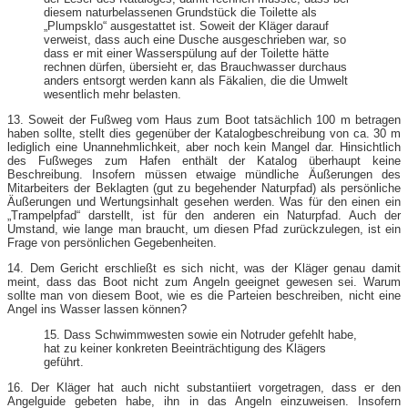
diesem naturbelassenen Grundstück die Toilette als
„Plumpsklo“ ausgestattet ist. Soweit der Kläger darauf
verweist, dass auch eine Dusche ausgeschrieben war, so
dass er mit einer Wasserspülung auf der Toilette hätte
rechnen dürfen, übersieht er, das Brauchwasser durchaus
anders entsorgt werden kann als Fäkalien, die die Umwelt
wesentlich mehr belasten.
13. Soweit der Fußweg vom Haus zum Boot tatsächlich 100 m betragen
haben sollte, stellt dies gegenüber der Katalogbeschreibung von ca. 30 m
lediglich eine Unannehmlichkeit, aber noch kein Mangel dar. Hinsichtlich
des Fußweges zum Hafen enthält der Katalog überhaupt keine
Beschreibung. Insofern müssen etwaige mündliche Äußerungen des
Mitarbeiters der Beklagten (gut zu begehender Naturpfad) als persönliche
Äußerungen und Wertungsinhalt gesehen werden. Was für den einen ein
„Trampelpfad“ darstellt, ist für den anderen ein Naturpfad. Auch der
Umstand, wie lange man braucht, um diesen Pfad zurückzulegen, ist ein
Frage von persönlichen Gegebenheiten.
14. Dem Gericht erschließt es sich nicht, was der Kläger genau damit
meint, dass das Boot nicht zum Angeln geeignet gewesen sei. Warum
sollte man von diesem Boot, wie es die Parteien beschreiben, nicht eine
Angel ins Wasser lassen können?
15. Dass Schwimmwesten sowie ein Notruder gefehlt habe,
hat zu keiner konkreten Beeinträchtigung des Klägers
geführt.
16. Der Kläger hat auch nicht substantiiert vorgetragen, dass er den
Angelguide gebeten habe, ihn in das Angeln einzuweisen. Insofern