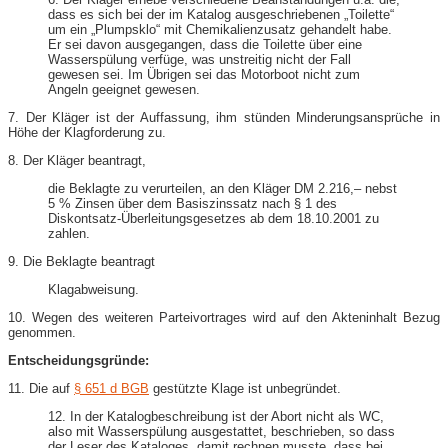
dass es sich bei der im Katalog ausgeschriebenen „Toilette“
um ein „Plumpsklo“ mit Chemikalienzusatz gehandelt habe.
Er sei davon ausgegangen, dass die Toilette über eine
Wasserspülung verfüge, was unstreitig nicht der Fall
gewesen sei. Im Übrigen sei das Motorboot nicht zum
Angeln geeignet gewesen.
7. Der Kläger ist der Auffassung, ihm stünden Minderungsansprüche in
Höhe der Klagforderung zu.
8. Der Kläger beantragt,
die Beklagte zu verurteilen, an den Kläger DM 2.216,– nebst
5 % Zinsen über dem Basiszinssatz nach § 1 des
Diskontsatz-Überleitungsgesetzes ab dem 18.10.2001 zu
zahlen.
9. Die Beklagte beantragt
Klagabweisung.
10. Wegen des weiteren Parteivortrages wird auf den Akteninhalt Bezug
genommen.
Entscheidungsgründe:
11. Die auf
§ 651 d BGB
gestützte Klage ist unbegründet.
12. In der Katalogbeschreibung ist der Abort nicht als WC,
also mit Wasserspülung ausgestattet, beschrieben, so dass
der Leser des Kataloges, damit rechnen musste, dass bei