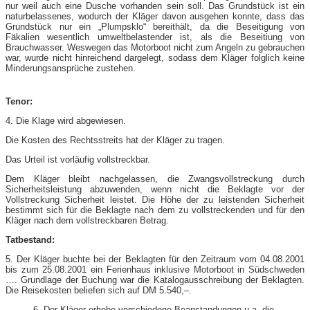
nur weil auch eine Dusche vorhanden sein soll. Das Grundstück ist ein
naturbelassenes, wodurch der Kläger davon ausgehen konnte, dass das
Grundstück nur ein „Plumpsklo“ bereithält, da die Beseitigung von
Fäkalien wesentlich umweltbelastender ist, als die Beseitiung von
Brauchwasser. Weswegen das Motorboot nicht zum Angeln zu gebrauchen
war, wurde nicht hinreichend dargelegt, sodass dem Kläger folglich keine
Minderungsansprüche zustehen.
Tenor:
4. Die Klage wird abgewiesen.
Die Kosten des Rechtsstreits hat der Kläger zu tragen.
Das Urteil ist vorläufig vollstreckbar.
Dem Kläger bleibt nachgelassen, die Zwangsvollstreckung durch
Sicherheitsleistung abzuwenden, wenn nicht die Beklagte vor der
Vollstreckung Sicherheit leistet. Die Höhe der zu leistenden Sicherheit
bestimmt sich für die Beklagte nach dem zu vollstreckenden und für den
Kläger nach dem vollstreckbaren Betrag.
Tatbestand:
5. Der Kläger buchte bei der Beklagten für den Zeitraum vom 04.08.2001
bis zum 25.08.2001 ein Ferienhaus inklusive Motorboot in Südschweden
…. Grundlage der Buchung war die Katalogausschreibung der Beklagten.
Die Reisekosten beliefen sich auf DM 5.540,–.
6. Der Kläger erhebe verschiedene Beanstandungen u.a. die,