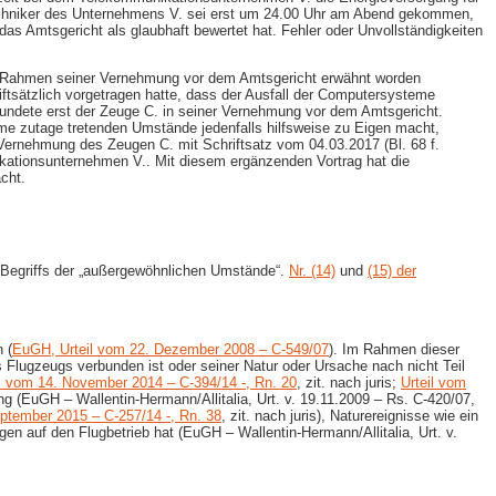
Techniker des Unternehmens V. sei erst um 24.00 Uhr am Abend gekommen,
as Amtsgericht als glaubhaft bewertet hat. Fehler oder Unvollständigkeiten
im Rahmen seiner Vernehmung vor dem Amtsgericht erwähnt worden
riftsätzlich vorgetragen hatte, dass der Ausfall der Computersysteme
ndete erst der Zeuge C. in seiner Vernehmung vor dem Amtsgericht.
me zutage tretenden Umstände jedenfalls hilfsweise zu Eigen macht,
Vernehmung des Zeugen C. mit Schriftsatz vom 04.03.2017 (Bl. 68 f.
kationsunternehmen V.. Mit diesem ergänzenden Vortrag hat die
cht.
es Begriffs der „außergewöhnlichen Umstände“.
Nr. (14)
und
(15) der
 (
EuGH, Urteil vom 22. Dezember 2008 – C-​549/07
). Im Rahmen dieser
lugzeugs verbunden ist oder seiner Natur oder Ursache nach nicht Teil
vom 14. November 2014 – C-​394/14 -, Rn. 20
, zit. nach juris;
Urteil vom
 (EuGH – Wallentin-​Hermann/Allitalia, Urt. v. 19.11.2009 – Rs. C-​420/07,
tember 2015 – C-​257/14 -, Rn. 38
, zit. nach juris), Naturereignisse wie ein
gen auf den Flugbetrieb hat (EuGH – Wallentin-​Hermann/Allitalia, Urt. v.