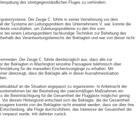
rspätung des streitgegenständlichen Fluges zu verhindern.
omputersysteme. Der Zeuge C. führte in seiner Vernehmung vor dem
fall der Systeme ein Leitungsproblem des Unternehmens V. war, konnte die
achleute vorzuhalten, um Zuleitungsprobleme zu den ihm vom
ses bei einem Leitungsproblem fachkundige Techniker zur Behebung des
ußerhalb des Verantwortungsbereichs der Beklagten und war von dieser nicht
ermeiden. Der Zeuge C. führte diesbezüglich aus, dass alle zur
r der Beklagten in Washington einzelne Passagiere telefonisch über
Verstärkung für die manuellen Eincheckvorgänge zu erhalten. Mit
er überzeugt, dass die Beklagte alle in dieser Ausnahmesituation
ten.
iebsablauf an die Situation angepasst zu organisieren. In Anbetracht der
kehrsunternehmen bei der Beurteilung der zweckmäßigen Maßnahmen ein
ss die Beeinträchtigung für die Gesamtheit der Fluggäste möglichst gering
 Vor diesem Hintergrund entschied sich die Beklagte, die der Gesamtheit
assagiere konnte von der Beklagten nicht erwartet werden, dass sie über ihre
 Entscheidung, alle Flüge durchzuführen, das Interesse der Gesamtheit der
verpasst wurde, tritt dahinter zurück.