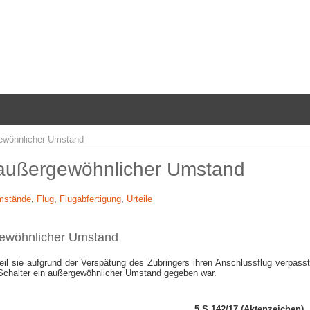
rgewöhnlicher Umstand
als außergewöhnlicher Umstand
mstände
,
Flug
,
Flugabfertigung
,
Urteile
ergewöhnlicher Umstand
il sie aufgrund der Verspätung des Zubringers ihren Anschlussflug verpasste
-Schalter ein außergewöhnlicher Umstand gegeben war.
5 S 142/17 (Aktenzeichen)