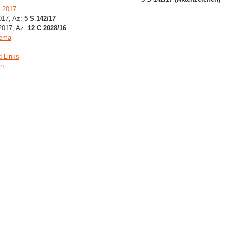
2.2017
2017, Az:
5 S 142/17
.2017, Az:
12 C 2028/16
hema
d Links
en