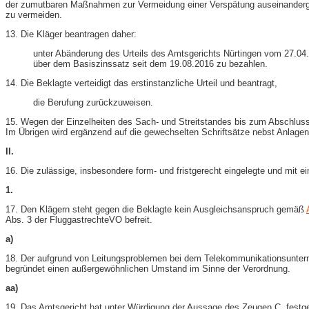
der zumutbaren Maßnahmen zur Vermeidung einer Verspätung auseinanderges
zu vermeiden.
13. Die Kläger beantragen daher:
unter Abänderung des Urteils des Amtsgerichts Nürtingen vom 27.04.2
über dem Basiszinssatz seit dem 19.08.2016 zu bezahlen.
14. Die Beklagte verteidigt das erstinstanzliche Urteil und beantragt,
die Berufung zurückzuweisen.
15. Wegen der Einzelheiten des Sach- und Streitstandes bis zum Abschluss
Im Übrigen wird ergänzend auf die gewechselten Schriftsätze nebst Anlagen
II.
16. Die zulässige, insbesondere form- und fristgerecht eingelegte und mit 
1.
17. Den Klägern steht gegen die Beklagte kein Ausgleichsanspruch gemäß
Abs. 3 der FluggastrechteVO befreit.
a)
18. Der aufgrund von Leitungsproblemen bei dem Telekommunikationsunterne
begründet einen außergewöhnlichen Umstand im Sinne der Verordnung.
aa)
19. Das Amtsgericht hat unter Würdigung der Aussage des Zeugen C. festge