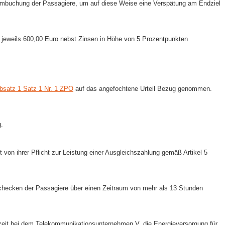
 Umbuchung der Passagiere, um auf diese Weise eine Verspätung am Endziel
 3 jeweils 600,00 Euro nebst Zinsen in Höhe von 5 Prozentpunkten
bsatz 1 Satz 1 Nr. 1 ZPO
auf das angefochtene Urteil Bezug genommen.
g.
t von ihrer Pflicht zur Leistung einer Ausgleichszahlung gemäß Artikel 5
nchecken der Passagiere über einen Zeitraum von mehr als 13 Stunden
szeit bei dem Telekommunikationsunternehmen V. die Energieversorgung für