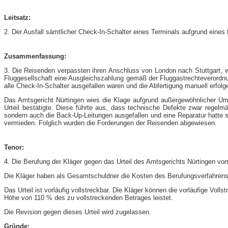
Leitsatz:
2. Der Ausfall sämtlicher Check-In-Schalter eines Terminals aufgrund eines
Zusammenfassung:
3. Die Reisenden verpassten ihren Anschluss von London nach Stuttgart, we
Fluggesellschaft eine Ausgleichszahlung gemäß der Fluggastrechteverordnu
alle Check-In-Schalter ausgefallen waren und die Abfertigung manuell erfol
Das Amtsgericht Nürtingen wies die Klage aufgrund außergewöhnlicher Umst
Urteil bestätigte. Diese führte aus, dass technische Defekte zwar regel
sondern auch die Back-Up-Leitungen ausgefallen und eine Reparatur hatte 
vermieden. Folglich wurden die Forderungen der Reisenden abgewiesen.
Tenor:
4. Die Berufung der Kläger gegen das Urteil des Amtsgerichts Nürtingen vo
Die Kläger haben als Gesamtschuldner die Kosten des Berufungsverfahrens
Das Urteil ist vorläufig vollstreckbar. Die Kläger können die vorläufige Vo
Höhe von 110 % des zu vollstreckenden Betrages leistet.
Die Revision gegen dieses Urteil wird zugelassen.
Gründe: