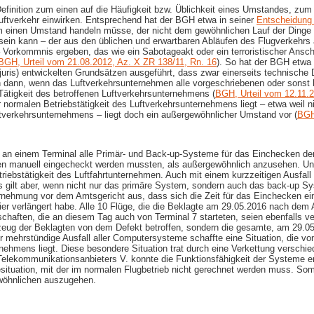
efinition zum einen auf die Häufigkeit bzw. Üblichkeit eines Umstandes, zu
uftverkehr einwirken. Entsprechend hat der BGH etwa in seiner
Entscheidung
einen Umstand handeln müsse, der nicht dem gewöhnlichen Lauf der Dinge en
sein kann – der aus den üblichen und erwartbaren Abläufen des Flugverkehrs
– Vorkommnis ergeben, das wie ein Sabotageakt oder ein terroristischer Ansc
BGH, Urteil vom 21.08.2012, Az. X ZR 138/11, Rn. 16
). So hat der BGH etwa
h juris) entwickelten Grundsätzen ausgeführt, dass zwar einerseits technische
dann, wenn das Luftverkehrsunternehmen alle vorgeschriebenen oder sonst be
ätigkeit des betroffenen Luftverkehrsunternehmens (
BGH, Urteil vom 12.11.
rmalen Betriebstätigkeit des Luftverkehrsunternehmens liegt – etwa weil nic
ftverkehrsunternehmens – liegt doch ein außergewöhnlicher Umstand vor (
BGH
 an einem Terminal alle Primär- und Back-​up-​Systeme für das Einchecken de
n manuell eingecheckt werden mussten, als außergewöhnlich anzusehen. Unzw
riebstätigkeit des Luftfahrtunternehmen. Auch mit einem kurzzeitigen Ausfal
 gilt aber, wenn nicht nur das primäre System, sondern auch das back-​up S
rnehmung vor dem Amtsgericht aus, dass sich die Zeit für das Einchecken ein
ier verlängert habe. Alle 10 Flüge, die die Beklagte am 29.05.2016 nach dem
llschaften, die an diesem Tag auch von Terminal 7 starteten, seien ebenfall
ugzeug der Beklagten von dem Defekt betroffen, sondern die gesamte, am 29.0
r mehrstündige Ausfall aller Computersysteme schaffte eine Situation, die v
nehmens liegt. Diese besondere Situation trat durch eine Verkettung verschie
elekommunikationsanbieters V. konnte die Funktionsfähigkeit der Systeme er
situation, mit der im normalen Flugbetrieb nicht gerechnet werden muss. S
wöhnlichen auszugehen.