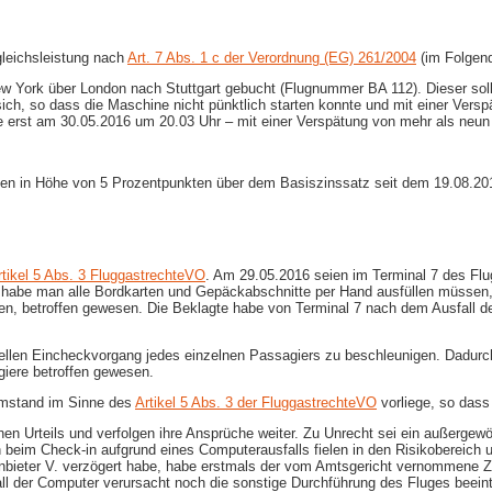
leichsleistung nach
Art. 7 Abs. 1 c der Verordnung (EG) 261/2004
(im Folgend
New York über London nach Stuttgart gebucht (Flugnummer BA 112). Dieser sol
ich, so dass die Maschine nicht pünktlich starten konnte und mit einer Versp
ie erst am 30.05.2016 um 20.03 Uhr – mit einer Verspätung von mehr als neun 
insen in Höhe von 5 Prozentpunkten über dem Basiszinssatz seit dem 19.08.20
rtikel 5 Abs. 3 FluggastrechteVO
. Am 29.05.2016 seien im Terminal 7 des Fl
alb habe man alle Bordkarten und Gepäckabschnitte per Hand ausfüllen müss
arten, betroffen gewesen. Die Beklagte habe von Terminal 7 nach dem Ausfall 
llen Eincheckvorgang jedes einzelnen Passagiers zu beschleunigen. Dadurch 
iere betroffen gewesen.
Umstand im Sinne des
Artikel 5 Abs. 3 der FluggastrechteVO
vorliege, so dass
ichen Urteils und verfolgen ihre Ansprüche weiter. Zu Unrecht sei ein außer
n beim Check-​in aufgrund eines Computerausfalls fielen in den Risikobereic
bieter V. verzögert habe, habe erstmals der vom Amtsgericht vernommene Zeu
ll der Computer verursacht noch die sonstige Durchführung des Fluges beeintr