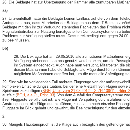
26. Die Beklagte hat zur Überzeugung der Kammer alle zumutbaren Maßnahm
aa)
27. Unzweifelhaft hatte die Beklagte keinen Einfluss auf die von dem Te
Amtsgericht aus, dass Mitarbeiter der Beklagten aus dem IT-​Bereich zunäc
Beklagte mit den ihr zur Verfügung stehenden Fachleuten das Problem nicht
Flughafenbetreiber zur Nutzung bereitgestellten Computersystemen zu behe
Problems zur Verfügung stellen muss. Dass streikbedingt erst gegen 24.00 
zu beeinflussen.
bb)
28. Die Beklagte hat am 29.05.2016 alle zumutbaren Maßnahmen ergri
Verfügung stehenden Laptops genutzt worden seien, um die Passagier
ihr System eingecheckt. Auch habe man versucht, Mitarbeiter, die si
diesen Maßnahmen habe die Beklagte alle Flüge durchführen können 
möglichen Maßnahmen ergriffen hat, um die manuelle Abfertigung sch
29. Sind wie im vorliegenden Fall mehrere Flugzeuge von der außergewöhnlich
komplexen Entscheidungssituation, bei der eine Vielzahl von Flügen sowie
Spielraum zuzubilligen (
BGH, Urteil vom 21.08.2012 – X ZR 138/11-​, Rdnr. 
ausfällt (
BGH, a.a.O., Rdnr. 33
). Von dem Ausfall der Computersysteme ware
ihrer Fluggäste verpflichtet ist, alle Flüge mit Verspätung durchzuführen un
Anstrengungen, alle Flüge durchzuführen, zusätzlich noch einzelne Passagie
Fluggäste im Blick gehabt und gewahrt, die Beeinträchtigung für den einzel
2.
30. Mangels Hauptanspruch ist die Klage auch bezüglich des geltend gem