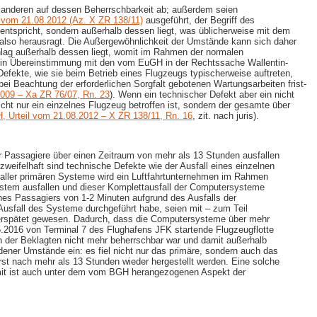
m anderen auf dessen Beherrschbarkeit ab; außerdem seien
 vom 21.08.2012 (Az. X ZR 138/11)
ausgeführt, der Begriff des
tspricht, sondern außerhalb dessen liegt, was üblicherweise mit dem
 also herausragt. Die Außergewöhnlichkeit der Umstände kann sich daher
hlag außerhalb dessen liegt, womit im Rahmen der normalen
 in Übereinstimmung mit den vom EuGH in der Rechtssache Wallentin-​
 Defekte, wie sie beim Betrieb eines Flugzeugs typischerweise auftreten,
i Beachtung der erforderlichen Sorgfalt gebotenen Wartungsarbeiten frist-
2009 – Xa ZR 76/07, Rn. 23
). Wenn ein technischer Defekt aber ein nicht
ht nur ein einzelnes Flugzeug betroffen ist, sondern der gesamte über
, Urteil vom 21.08.2012 – X ZR 138/11, Rn. 16
, zit. nach juris).
r Passagiere über einen Zeitraum von mehr als 13 Stunden ausfallen
eifelhaft sind technische Defekte wie der Ausfall eines einzelnen
l aller primären Systeme wird ein Luftfahrtunternehmen im Rahmen
ystem ausfallen und dieser Komplettausfall der Computersysteme
es Passagiers von 1-​2 Minuten aufgrund des Ausfalls der
 Ausfall des Systeme durchgeführt habe, seien mit – zum Teil
s verspätet gewesen. Dadurch, dass die Computersysteme über mehr
5.2016 von Terminal 7 des Flughafens JFK startende Flugzeugflotte
on der Beklagten nicht mehr beherrschbar war und damit außerhalb
dener Umstände ein: es fiel nicht nur das primäre, sondern auch das
st nach mehr als 13 Stunden wieder hergestellt werden. Eine solche
omit ist auch unter dem vom BGH herangezogenen Aspekt der