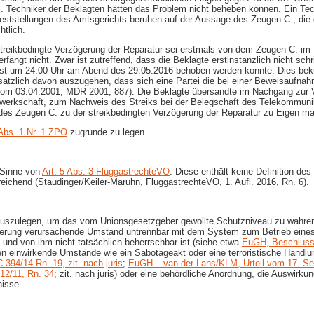
iel. Techniker der Beklagten hätten das Problem nicht beheben können. Ein 
eststellungen des Amtsgerichts beruhen auf der Aussage des Zeugen C., die d
htlich.
 streikbedingte Verzögerung der Reparatur sei erstmals von dem Zeugen C. 
rfängt nicht. Zwar ist zutreffend, dass die Beklagte erstinstanzlich nicht sch
st um 24.00 Uhr am Abend des 29.05.2016 behoben werden konnte. Dies beku
ätzlich davon auszugehen, dass sich eine Partei die bei einer Beweisaufnah
l vom 03.04.2001, MDR 2001, 887). Die Beklagte übersandte im Nachgang zur 
ewerkschaft, zum Nachweis des Streiks bei der Belegschaft des Telekommuni
des Zeugen C. zu der streikbedingten Verzögerung der Reparatur zu Eigen ma
Abs. 1 Nr. 1 ZPO
zugrunde zu legen.
 Sinne von
Art. 5 Abs. 3 FluggastrechteVO
. Diese enthält keine Definition d
nreichend (Staudinger/Keiler-​Maruhn, FluggastrechteVO, 1. Aufl. 2016, Rn. 6).
uszulegen, um das vom Unionsgesetzgeber gewollte Schutzniveau zu wahren
rung verursachende Umstand untrennbar mit dem System zum Betrieb eines F
 und von ihm nicht tatsächlich beherrschbar ist (siehe etwa
EuGH, Beschluss 
en einwirkende Umstände wie ein Sabotageakt oder eine terroristische Handlung
​394/14 Rn. 19, zit. nach juris
;
EuGH – van der Lans/KLM, Urteil vom 17. Sep
12/11, Rn. 34
; zit. nach juris) oder eine behördliche Anordnung, die Auswirkun
nisse.