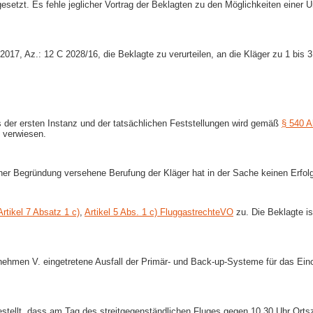
etzt. Es fehle jeglicher Vortrag der Beklagten zu den Möglichkeiten einer
017, Az.: 12 C 2028/16, die Beklagte zu verurteilen, an die Kläger zu 1 bis
 der ersten Instanz und der tatsächlichen Feststellungen wird gemäß
§ 540 A
 verwiesen.
einer Begründung versehene Berufung der Kläger hat in der Sache keinen Erfol
Artikel 7 Absatz 1 c)
,
Artikel 5 Abs. 1 c) FluggastrechteVO
zu. Die Beklagte is
hmen V. eingetretene Ausfall der Primär- und Back-​up-​Systeme für das Ei
stellt, dass am Tag des streitgegenständlichen Fluges gegen 10.30 Uhr Ort