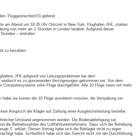
en: FluggastrechteVO) geltend.
lte am Abend um 18.35 Uhr Ortszeit in New York, Flughafen JFK, starten.
ätung von mehr als 2 Stunden in London landete. Aufgrund dieser
Stunden – eintrafen.
16 zu bezahlen.
ughafens JFK aufgrund von Leitungsproblemen bei dem
en, wodurch es zu gravierenden Verzögerungen gekommen sei. Von dem
der Computersysteme zehn Flüge durchgeführt. Alle 10 Flüge seien mit mehr
habe sie keinen der 10 Flüge annulieren müssen, die Verspätung sei
 kein Anspruch der Kläger auf Zahlung einer Ausgleichsleistung bestehe.
gewöhnlicher Umstand angenommen worden. Die Bodenabfertigung sei
h und die Betriebssphäre des Luftfahrtunternehmens. Dass sich die Behebung
ge C. erklärt. Diesen Vortrag habe sich die Beklagte nicht zu eigen
ächtigt habe. Schließlich habe sich das Gericht nicht mit der Durchführung