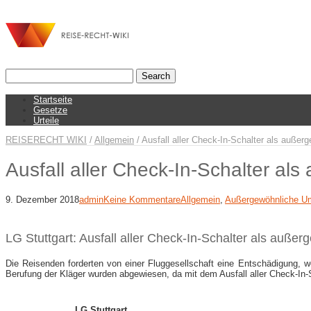
Startseite
Gesetze
Urteile
REISERECHT WIKI
/
Allgemein
/
Ausfall aller Check-​In-​Schalter als auße
Ausfall aller Check-​In-​Schalter 
9. Dezember 2018
admin
Keine Kommentare
Allgemein
,
Außergewöhnliche U
LG Stuttgart: Ausfall aller Check-​In-​Schalter als auß
Die Reisenden forderten von einer Fluggesellschaft eine Entschädigung, we
Berufung der Kläger wurden abgewiesen, da mit dem Ausfall aller Check-In
LG Stuttgart