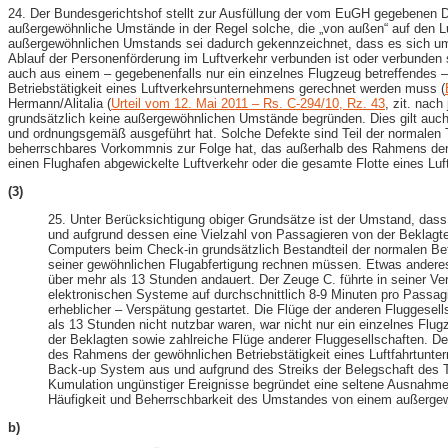
24. Der Bundesgerichtshof stellt zur Ausfüllung der vom EuGH gegebenen D
außergewöhnliche Umstände in der Regel solche, die „von außen“ auf den L
außergewöhnlichen Umstands sei dadurch gekennzeichnet, dass es sich um 
Ablauf der Personenförderung im Luftverkehr verbunden ist oder verbunden 
auch aus einem – gegebenenfalls nur ein einzelnes Flugzeug betreffendes 
Betriebstätigkeit eines Luftverkehrsunternehmens gerechnet werden muss (
Hermann/Alitalia (
Urteil vom 12. Mai 2011 – Rs. C-​294/10, Rz. 43
, zit. nac
grundsätzlich keine außergewöhnlichen Umstände begründen. Dies gilt auch 
und ordnungsgemäß ausgeführt hat. Solche Defekte sind Teil der normalen T
beherrschbares Vorkommnis zur Folge hat, das außerhalb des Rahmens der no
einen Flughafen abgewickelte Luftverkehr oder die gesamte Flotte eines Lu
(3)
25. Unter Berücksichtigung obiger Grundsätze ist der Umstand, dass
und aufgrund dessen eine Vielzahl von Passagieren von der Beklagte
Computers beim Check-​in grundsätzlich Bestandteil der normalen Bet
seiner gewöhnlichen Flugabfertigung rechnen müssen. Etwas anderes
über mehr als 13 Stunden andauert. Der Zeuge C. führte in seiner Ve
elektronischen Systeme auf durchschnittlich 8-​9 Minuten pro Passag
erheblicher – Verspätung gestartet. Die Flüge der anderen Fluggese
als 13 Stunden nicht nutzbar waren, war nicht nur ein einzelnes Fl
der Beklagten sowie zahlreiche Flüge anderer Fluggesellschaften. De
des Rahmens der gewöhnlichen Betriebstätigkeit eines Luftfahrtunter
Back-​up System aus und aufgrund des Streiks der Belegschaft des T
Kumulation ungünstiger Ereignisse begründet eine seltene Ausnahme
Häufigkeit und Beherrschbarkeit des Umstandes von einem außerge
b)