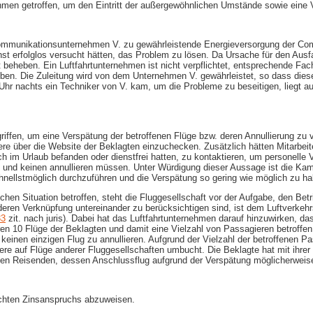
en getroffen, um den Eintritt der außergewöhnlichen Umstände sowie eine Ve
lekommunikationsunternehmen V. zu gewährleistende Energieversorgung der C
hst erfolglos versucht hätten, das Problem zu lösen. Da Ursache für den Aus
 beheben. Ein Luftfahrtunternehmen ist nicht verpflichtet, entsprechende F
ben. Die Zuleitung wird von dem Unternehmen V. gewährleistet, so dass die
Uhr nachts ein Techniker von V. kam, um die Probleme zu beseitigen, liegt a
ffen, um eine Verspätung der betroffenen Flüge bzw. deren Annullierung zu v
e über die Website der Beklagten einzuchecken. Zusätzlich hätten Mitarbeite
ch im Urlaub befanden oder dienstfrei hatten, zu kontaktieren, um personelle 
und keinen annullieren müssen. Unter Würdigung dieser Aussage ist die Kamm
nellstmöglich durchzuführen und die Verspätung so gering wie möglich zu hal
en Situation betroffen, steht die Fluggesellschaft vor der Aufgabe, den Betr
 deren Verknüpfung untereinander zu berücksichtigen sind, ist dem Luftver
33
zit. nach juris). Dabei hat das Luftfahrtunternehmen darauf hinzuwirken, da
n 10 Flüge der Beklagten und damit eine Vielzahl von Passagieren betroffen.
d keinen einzigen Flug zu annullieren. Aufgrund der Vielzahl der betroffenen P
re auf Flüge anderer Fluggesellschaften umbucht. Die Beklagte hat mit ihrer
nen Reisenden, dessen Anschlussflug aufgrund der Verspätung möglicherweise 
achten Zinsanspruchs abzuweisen.