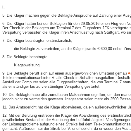
I.
5. Die Kläger machen gegen die Beklagte Ansprüche auf Zahlung einer Ausg
6. Die Kläger hatten bei der Beklagten für den 29.05.2016 einen Flug von 
Der Check-​in der Beklagten am Terminal 7 des Flughafens JFK verzögerte s
Verspätung verpassten die Kläger ihren Anschlussflug nach Stuttgart, wo s
7. Die Kläger beantragten erstinstanzlich,
die Beklagte zu verurteilen, an die Kläger jeweils € 600,00 nebst Z
8. Die Beklagte beantragte
Klagabweisung.
9. Die Beklagte beruft sich auf einen außergewöhnlichen Umstand gemäß
A
Telekommunikationsanbieter V. alle Check-​in Schalter ausgefallen. Desh
Ausfall der Computer seien alle Fluggesellschaften, die von Terminal 7 st
als einstündiger bis zu vierstündiger Verspätung gestartet.
10. Die Beklagte habe alle zumutbaren Maßnahmen ergriffen, um den manue
jedoch nicht zu vermeiden gewesen. Insgesamt seien mehr als 2500 Passag
11. Das Amtsgericht hat die Klage abgewiesen, da ein außergewöhnlicher 
12. Mit der Berufung erstreben die Kläger die Abänderung des erstinstanzl
gewöhnlicher Bestandteil der Ausübung der Luftfahrttätigkeit. Verzögerunge
der Leitungsprobleme aufgrund eines Streiks bei dem Telekommunikationsan
gemacht. Außerdem sei der Streik bei V. unerheblich, da er weder den Ausfa