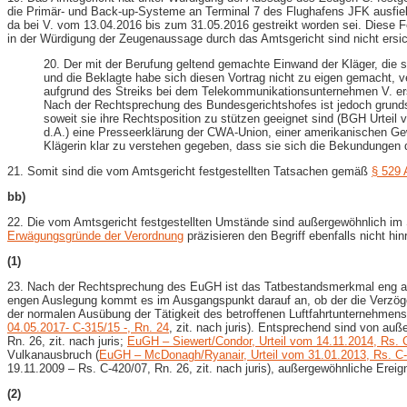
die Primär- und Back-​up-​Systeme an Terminal 7 des Flughafens JFK ausf
da bei V. vom 13.04.2016 bis zum 31.05.2016 gestreikt worden sei. Diese F
in der Würdigung der Zeugenaussage durch das Amtsgericht sind nicht ersic
20. Der mit der Berufung geltend gemachte Einwand der Kläger, die
und die Beklagte habe sich diesen Vortrag nicht zu eigen gemacht, ve
aufgrund des Streiks bei dem Telekommunikationsunternehmen V. er
Nach der Rechtsprechung des Bundesgerichtshofes ist jedoch grunds
soweit sie ihre Rechtsposition zu stützen geeignet sind (BGH Urtei
d.A.) eine Presseerklärung der CWA-​Union, einer amerikanischen G
Klägerin klar zu verstehen gegeben, dass sie sich die Bekundungen 
21. Somit sind die vom Amtsgericht festgestellten Tatsachen gemäß
§ 529 
bb)
22. Die vom Amtsgericht festgestellten Umstände sind außergewöhnlich im
Erwägungsgründe der Verordnung
präzisieren den Begriff ebenfalls nicht hi
(1)
23. Nach der Rechtsprechung des EuGH ist das Tatbestandsmerkmal eng a
engen Auslegung kommt es im Ausgangspunkt darauf an, ob der die Verzöge
der normalen Ausübung der Tätigkeit des betroffenen Luftfahrtunternehmens
04.05.2017- C-​315/15 -, Rn. 24
, zit. nach juris). Entsprechend sind von auß
Rn. 26, zit. nach juris;
EuGH – Siewert/Condor, Urteil vom 14.11.2014, Rs. C-
Vulkanausbruch (
EuGH – McDonagh/Ryanair, Urteil vom 31.01.2013, Rs. C-​
19.11.2009 – Rs. C-​420/07, Rn. 26, zit. nach juris), außergewöhnliche Ereig
(2)