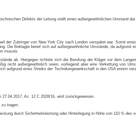
 technischen Defekts der Leitung stellt einen außergewöhnlichen Umstand dar.
il der Zubringer von New York City nach London verspätet war. Somit erreich
ng. Die Beklagte berief sich auf außergewöhnliche Umstände, da aufgrund e
gen musste.
ände ab. Hiergegen richtete sich die Berufung der Kläger vor dem Langeric
mäßig nicht außergewöhnlich seien, vorliegend aber eine Verkettung von Ums
sich aufgrund eines Streiks der Technikergewerkschaft in den USA enorm ver
m 27.04.2017, Az. 12 C 2028/16, wird zurückgewiesen.
 zu tragen.
llstreckung durch Sicherheitsleistung oder Hinterlegung in Höhe von 110 % des