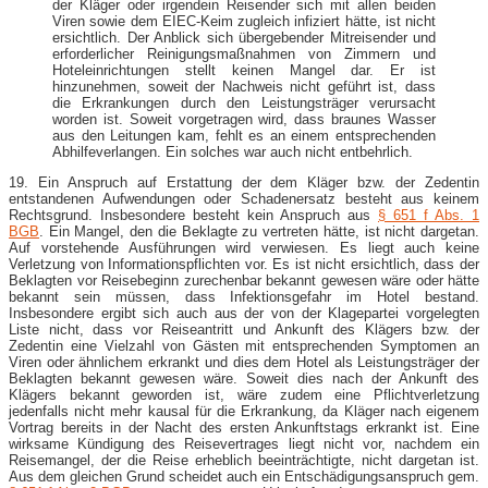
der Kläger oder irgendein Reisender sich mit allen beiden
Viren sowie dem EIEC-Keim zugleich infiziert hätte, ist nicht
ersichtlich. Der Anblick sich übergebender Mitreisender und
erforderlicher Reinigungsmaßnahmen von Zimmern und
Hoteleinrichtungen stellt keinen Mangel dar. Er ist
hinzunehmen, soweit der Nachweis nicht geführt ist, dass
die Erkrankungen durch den Leistungsträger verursacht
worden ist. Soweit vorgetragen wird, dass braunes Wasser
aus den Leitungen kam, fehlt es an einem entsprechenden
Abhilfeverlangen. Ein solches war auch nicht entbehrlich.
19. Ein Anspruch auf Erstattung der dem Kläger bzw. der Zedentin
entstandenen Aufwendungen oder Schadenersatz besteht aus keinem
Rechtsgrund. Insbesondere besteht kein Anspruch aus
§ 651 f Abs. 1
BGB
. Ein Mangel, den die Beklagte zu vertreten hätte, ist nicht dargetan.
Auf vorstehende Ausführungen wird verwiesen. Es liegt auch keine
Verletzung von Informationspflichten vor. Es ist nicht ersichtlich, dass der
Beklagten vor Reisebeginn zurechenbar bekannt gewesen wäre oder hätte
bekannt sein müssen, dass Infektionsgefahr im Hotel bestand.
Insbesondere ergibt sich auch aus der von der Klagepartei vorgelegten
Liste nicht, dass vor Reiseantritt und Ankunft des Klägers bzw. der
Zedentin eine Vielzahl von Gästen mit entsprechenden Symptomen an
Viren oder ähnlichem erkrankt und dies dem Hotel als Leistungsträger der
Beklagten bekannt gewesen wäre. Soweit dies nach der Ankunft des
Klägers bekannt geworden ist, wäre zudem eine Pflichtverletzung
jedenfalls nicht mehr kausal für die Erkrankung, da Kläger nach eigenem
Vortrag bereits in der Nacht des ersten Ankunftstags erkrankt ist. Eine
wirksame Kündigung des Reisevertrages liegt nicht vor, nachdem ein
Reisemangel, der die Reise erheblich beeinträchtigte, nicht dargetan ist.
Aus dem gleichen Grund scheidet auch ein Entschädigungsanspruch gem.