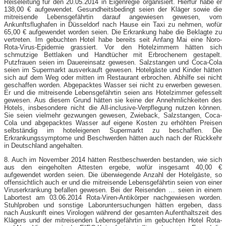
Reiseleitung für den 20.05.2014 in Eigenregie organisiert. Hierfür habe er
138,00 € aufgewendet. Gesundheitsbedingt seien der Kläger sowie die
mitreisende Lebensgefährtin darauf angewiesen gewesen, vom
Ankunftsflughafen in Düsseldorf nach Hause ein Taxi zu nehmen, wofür
65,00 € aufgewendet worden seien. Die Erkrankung habe die Beklagte zu
vertreten. Im gebuchten Hotel habe bereits seit Anfang Mai eine Noro-
Rota-Virus-Epidemie grassiert. Vor den Hotelzimmern hätten sich
schmutzige Bettlaken und Handtücher mit Erbrochenem gestapelt.
Putzfrauen seien im Dauereinsatz gewesen. Salzstangen und Coca-Cola
seien im Supermarkt ausverkauft gewesen. Hotelgäste und Kinder hätten
sich auf dem Weg oder mitten im Restaurant erbrochen. Abhilfe sei nicht
geschaffen worden. Abgepacktes Wasser sei nicht zu erwerben gewesen.
Er und die mitreisende Lebensgefährtin seien ans Hotelzimmer gefesselt
gewesen. Aus diesem Grund hätten sie keine der Annehmlichkeiten des
Hotels, insbesondere nicht die All-inclusive-Verpflegung nutzen können.
Sie seien vielmehr gezwungen gewesen, Zwieback, Salzstangen, Coca-
Cola und abgepacktes Wasser auf eigene Kosten zu erhöhten Preisen
selbständig im hoteleigenen Supermarkt zu beschaffen. Die
Erkrankungssymptome und Beschwerden hätten auch nach der Rückkehr
in Deutschland angehalten.
8. Auch im November 2014 hätten Restbeschwerden bestanden, wie sich
aus den eingeholten Attesten ergebe, wofür insgesamt 40,00 €
aufgewendet worden seien. Die überwiegende Anzahl der Hotelgäste, so
offensichtlich auch er und die mitreisende Lebensgefährtin seien von einer
Viruserkrankung befallen gewesen. Bei der Reisenden … seien in einem
Labortest am 03.06.2014 Rota-Viren-Antikörper nachgewiesen worden.
Stuhlproben und sonstige Laboruntersuchungen hätten ergeben, dass
nach Auskunft eines Virologen während der gesamten Aufenthaltszeit des
Klägers und der mitreisenden Lebensgefährtin im gebuchten Hotel Rota-