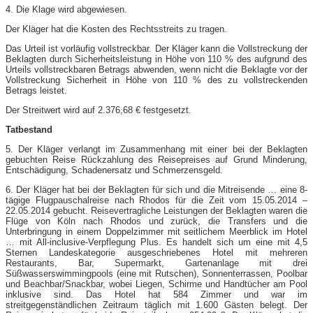
4. Die Klage wird abgewiesen.
Der Kläger hat die Kosten des Rechtsstreits zu tragen.
Das Urteil ist vorläufig vollstreckbar. Der Kläger kann die Vollstreckung der
Beklagten durch Sicherheitsleistung in Höhe von 110 % des aufgrund des
Urteils vollstreckbaren Betrags abwenden, wenn nicht die Beklagte vor der
Vollstreckung Sicherheit in Höhe von 110 % des zu vollstreckenden
Betrags leistet.
Der Streitwert wird auf 2.376,68 € festgesetzt.
Tatbestand
5. Der Kläger verlangt im Zusammenhang mit einer bei der Beklagten
gebuchten Reise Rückzahlung des Reisepreises auf Grund Minderung,
Entschädigung, Schadenersatz und Schmerzensgeld.
6. Der Kläger hat bei der Beklagten für sich und die Mitreisende … eine 8-
tägige Flugpauschalreise nach Rhodos für die Zeit vom 15.05.2014 –
22.05.2014 gebucht. Reisevertragliche Leistungen der Beklagten waren die
Flüge von Köln nach Rhodos und zurück, die Transfers und die
Unterbringung in einem Doppelzimmer mit seitlichem Meerblick im Hotel
… mit All-inclusive-Verpflegung Plus. Es handelt sich um eine mit 4,5
Sternen Landeskategorie ausgeschriebenes Hotel mit mehreren
Restaurants, Bar, Supermarkt, Gartenanlage mit drei
Süßwasserswimmingpools (eine mit Rutschen), Sonnenterrassen, Poolbar
und Beachbar/Snackbar, wobei Liegen, Schirme und Handtücher am Pool
inklusive sind. Das Hotel hat 584 Zimmer und war im
streitgegenständlichen Zeitraum täglich mit 1.600 Gästen belegt. Der