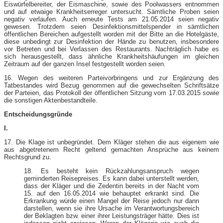
Eiswürfelbereiter, der Eismaschine, sowie des Poolwassers entnommen
und auf etwaige Krankheitserreger untersucht. Sämtliche Proben seien
negativ verlaufen. Auch erneute Tests am 21.05.2014 seien negativ
gewesen. Trotzdem seien Desinfektionsmittelspender in sämtlichen
öffentlichen Bereichen aufgestellt worden mit der Bitte an die Hotelgäste,
diese unbedingt zur Desinfektion der Hände zu benutzen, insbesondere
vor Betreten und bei Verlassen des Restaurants. Nachträglich habe es
sich herausgestellt, dass ähnliche Krankheitshäufungen im gleichen
Zeitraum auf der ganzen Insel festgestellt worden seien.
16. Wegen des weiteren Parteivorbringens und zur Ergänzung des
Tatbestandes wird Bezug genommen auf die gewechselten Schriftsätze
der Parteien, das Protokoll der öffentlichen Sitzung vom 17.03.2015 sowie
die sonstigen Aktenbestandteile.
Entscheidungsgründe
I.
17. Die Klage ist unbegründet. Dem Kläger stehen die aus eigenem wie
aus abgetretenem Recht geltend gemachten Ansprüche aus keinem
Rechtsgrund zu.
18. Es besteht kein Rückzahlungsanspruch wegen
geminderten Reisepreises. Es kann dabei unterstellt werden,
dass der Kläger und die Zedentin bereits in der Nacht vom
15. auf den 16.05.2014 wie behauptet erkrankt sind. Die
Erkrankung würde einen Mangel der Reise jedoch nur dann
darstellen, wenn sie ihre Ursache im Verantwortungsbereich
der Beklagten bzw. einer ihrer Leistungsträger hätte. Dies ist