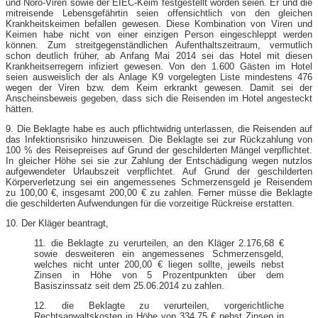
und Noro-Viren sowie der EIEC-Keim festgestellt worden seien. Er und die
mitreisende Lebensgefährtin seien offensichtlich von den gleichen
Krankheitskeimen befallen gewesen. Diese Kombination von Viren und
Keimen habe nicht von einer einzigen Person eingeschleppt werden
können. Zum streitgegenständlichen Aufenthaltszeitraum, vermutlich
schon deutlich früher, ab Anfang Mai 2014 sei das Hotel mit diesen
Krankheitserregern infiziert gewesen. Von den 1.600 Gästen im Hotel
seien ausweislich der als Anlage K9 vorgelegten Liste mindestens 476
wegen der Viren bzw. dem Keim erkrankt gewesen. Damit sei der
Anscheinsbeweis gegeben, dass sich die Reisenden im Hotel angesteckt
hätten.
9. Die Beklagte habe es auch pflichtwidrig unterlassen, die Reisenden auf
das Infektionsrisiko hinzuweisen. Die Beklagte sei zur Rückzahlung von
100 % des Reisepreises auf Grund der geschilderten Mängel verpflichtet.
In gleicher Höhe sei sie zur Zahlung der Entschädigung wegen nutzlos
aufgewendeter Urlaubszeit verpflichtet. Auf Grund der geschilderten
Körperverletzung sei ein angemessenes Schmerzensgeld je Reisendem
zu 100,00 €‚ insgesamt 200,00 € zu zahlen. Ferner müsse die Beklagte
die geschilderten Aufwendungen für die vorzeitige Rückreise erstatten.
10. Der Kläger beantragt,
11. die Beklagte zu verurteilen, an den Kläger 2.176,68 €
sowie desweiteren ein angemessenes Schmerzensgeld,
welches nicht unter 200,00 € liegen sollte, jeweils nebst
Zinsen in Höhe von 5 Prozentpunkten über dem
Basiszinssatz seit dem 25.06.2014 zu zahlen.
12. die Beklagte zu verurteilen, vorgerichtliche
Rechtsanwaltskosten in Höhe von 334,75 € nebst Zinsen in