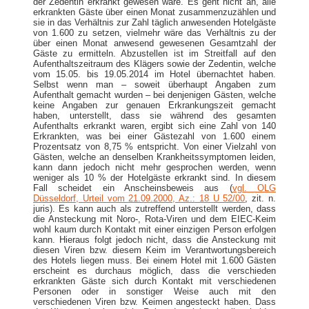
der Zedentin erkrankt gewesen wäre. Es geht nicht an, alle
erkrankten Gäste über einen Monat zusammenzuzählen und
sie in das Verhältnis zur Zahl täglich anwesenden Hotelgäste
von 1.600 zu setzen, vielmehr wäre das Verhältnis zu der
über einen Monat anwesend gewesenen Gesamtzahl der
Gäste zu ermitteln. Abzustellen ist im Streitfall auf den
Aufenthaltszeitraum des Klägers sowie der Zedentin, welche
vom 15.05. bis 19.05.2014 im Hotel übernachtet haben.
Selbst wenn man – soweit überhaupt Angaben zum
Aufenthalt gemacht wurden – bei denjenigen Gästen, welche
keine Angaben zur genauen Erkrankungszeit gemacht
haben, unterstellt, dass sie während des gesamten
Aufenthalts erkrankt waren, ergibt sich eine Zahl von 140
Erkrankten, was bei einer Gästezahl von 1.600 einem
Prozentsatz von 8,75 % entspricht. Von einer Vielzahl von
Gästen, welche an denselben Krankheitssymptomen leiden,
kann dann jedoch nicht mehr gesprochen werden, wenn
weniger als 10 % der Hotelgäste erkrankt sind. In diesem
Fall scheidet ein Anscheinsbeweis aus (
vgl. OLG
Düsseldorf, Urteil vom 21.09.2000, Az.: 18 U 52/00
, zit. n.
juris). Es kann auch als zutreffend unterstellt werden, dass
die Ansteckung mit Noro-, Rota-Viren und dem EIEC-Keim
wohl kaum durch Kontakt mit einer einzigen Person erfolgen
kann. Hieraus folgt jedoch nicht, dass die Ansteckung mit
diesen Viren bzw. diesem Keim im Verantwortungsbereich
des Hotels liegen muss. Bei einem Hotel mit 1.600 Gästen
erscheint es durchaus möglich, dass die verschieden
erkrankten Gäste sich durch Kontakt mit verschiedenen
Personen oder in sonstiger Weise auch mit den
verschiedenen Viren bzw. Keimen angesteckt haben. Dass