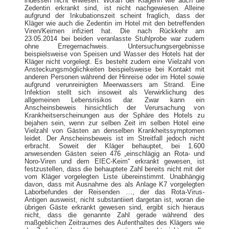
indessen nicht erwiesen. Woran der Klägerin wie auch die
Zedentin erkrankt sind, ist nicht nachgewiesen. Alleine
aufgrund der Inkubationszeit scheint fraglich, dass der
Kläger wie auch die Zedentin im Hotel mit den betreffenden
Viren/Keimen infiziert hat. Die nach Rückkehr am
23.05.2014 bei beiden veranlasste Stuhlprobe war zudem
ohne Erregernachweis. Untersuchungsergebnisse
beispielsweise von Speisen und Wasser des Hotels hat der
Kläger nicht vorgelegt. Es besteht zudem eine Vielzahl von
Ansteckungsmöglichkeiten beispielsweise bei Kontakt mit
anderen Personen während der Hinreise oder im Hotel sowie
aufgrund verunreinigten Meerwassers am Strand. Eine
Infektion stellt sich insoweit als Verwirklichung des
allgemeinen Lebensrisikos dar. Zwar kann ein
Anscheinsbeweis hinsichtlich der Verursachung von
Krankheitserscheinungen aus der Sphäre des Hotels zu
bejahen sein, wenn zur selben Zeit im selben Hotel eine
Vielzahl von Gästen an denselben Krankheitssymptomen
leidet. Der Anscheinsbeweis ist im Streitfall jedoch nicht
erbracht. Soweit der Kläger behauptet, bei 1.600
anwesenden Gästen seien 476 „einschlägig an Rota- und
Noro-Viren und dem EIEC-Keim“ erkrankt gewesen, ist
festzustellen, dass die behauptete Zahl bereits nicht mit der
vom Kläger vorgelegten Liste übereinstimmt. Unabhängig
davon, dass mit Ausnahme des als Anlage K7 vorgelegten
Laborbefundes der Reisenden …, der das Rota-Virus-
Antigen ausweist, nicht substantiiert dargetan ist, woran die
übrigen Gäste erkrankt gewesen sind, ergibt sich hieraus
nicht, dass die genannte Zahl gerade während des
maßgeblichen Zeitraumes des Aufenthaltes des Klägers wie