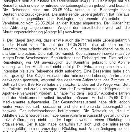
Reisepreis betrug für beide Reiseteilnehmer 954,00 €. Der Kläger hat die
Reise für sich und seine mitreisende Lebensgefährtin gebucht und bezahlt.
Die Reisenden sind am 20.05.2014 vorzeitig in Eigenregie nach
Deutschland zurückgekehrt. Die mitreisende Lebensgefährtin hat ihre aus
der Reise gegenüber der Beklagten zustehende Ansprüche mit
Vereinbarung vom 25.05.2014 an den Kläger abgetreten. Der Kläger hat
die Abtretung angenommen. Wegen der Einzelheiten wird auf die
Abtretungsvereinbarung (Anlage K1) verwiesen.
7. Der Kläger trägt vor, dass er wie auch die mitreisende Lebensgefährtin
in der Nacht vom 15. auf den 16.05.2014, also ab dem ersten
Aufenthaltstag schwer erkrankt seien. Sie hätten durchgehend beide an
starkem Erbrechen, Durchfall, Schwindel, Kopfschmerzen sowie massive
Magen-Darm-Beschwerden, Schüttelfrost und Fieber gelitten. Dies sei der
Reiseleitung vor Ort unverzüglich zur Kenntnis gebracht und Abhilfe
verlangt worden. Abhilfe sei nicht erfolgt. Die Erkrankung habe in voller
Intensität bis zum Reiseende nicht aufgehört. Eine Besserung habe sich
nicht gezeigt. Der Kläger wie auch die mitreisende Lebensgefährtin seien
gezwungen gewesen, während des gesamten Aufenthalts das Zimmer im
Bett zu hüten. Ihre Reise habe sich letzten Endes auf die Wege vom Bett
zur Toilette und zurück bezogen. Von der Rezeption sei der Kläger an eine
Apotheke verwiesen worden. Er habe mit dem Taxi zur Apotheke fahren
und die Medikamente selbst bezahlen müssen. Er habe 25,68 € für
Medikamente aufgewendet. Der Gesundheitszustand habe sich jedoch
weiter verschlechtert, sodass er und die mitreisende Lebensgefährtin
schwere Gesundheitsschäden befürchteten. Die Reiseleitung, die um
Abhilfe ersucht worden sei, habe keine Abhilfe in Aussicht gestellt und sei
trotz Aufforderung nicht in der Lage gewesen, einen Rückflug zu
organisieren. Der Kläger habe daraufhin für sich und die mitreisende
Lebensgefährtin einen vorzeitigen Rückflug nach Vorankündigung bei der