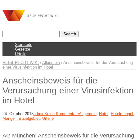
Startseite
Gesetze
Urteile
REISERECHT WIKI
/
Allgemein
/
Anscheinsbeweis für die Verursachung
einer Virusinfektion im Hotel
Anscheinsbeweis für die
Verursachung einer Virusinfektion
im Hotel
24. Oktober 2018
admin
Keine Kommentare
Allgemein
,
Hotel
,
Hotelmängel
,
Mängel im Zielgebiet
,
Urteile
AG München: Anscheinsbeweis für die Verursachung