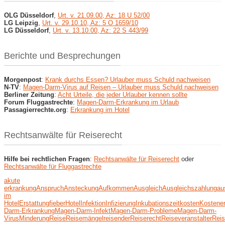
OLG Düsseldorf
,
Urt. v. 21.09.00, Az: 18 U 52/00
LG Leipzig
,
Urt. v. 29.10.10, Az: 5 O 1659/10
LG Düsseldorf
,
Urt. v. 13.10.00, Az: 22 S 443/99
Berichte und Besprechungen
Morgenpost
:
Krank durchs Essen? Urlauber muss Schuld nachweisen
N-TV
:
Magen-Darm-Virus auf Reisen – Urlauber muss Schuld nachweisen
Berliner Zeitung
:
Acht Urteile, die jeder Urlauber kennen sollte
Forum Fluggastrechte
:
Magen-Darm-Erkrankung im Urlaub
Passagierrechte.org
:
Erkrankung im Hotel
Rechtsanwälte für Reiserecht
Hilfe bei rechtlichen Fragen
:
Rechtsanwälte für Reiserecht
oder
Rechtsanwälte für Fluggastrechte
akute
erkrankung
Anspruch
Ansteckung
Aufkommen
Ausgleich
Ausgleichszahlung
au
im
Hotel
Erstattung
fieber
Hotel
Infektion
Infizierung
Inkubationszeit
kosten
Kostener
Darm-Erkrankung
Magen-Darm-Infekt
Magen-Darm-Probleme
Magen-Darm-
Virus
Minderung
Reise
Reisemängel
reisender
Reiserecht
Reiseveranstalter
Reis