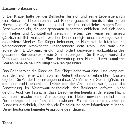
Zusammenfassung:
3. Der Kläger hatte bei der Beklagten für sich und seine Lebensgefährtin
eine Reise mit Hotelaufenthalt auf Rhodos gebucht. Bereits in der ersten
Nacht vor Ort stellten sich bei beiden erhebliche Magen-Darm-
Beschwerden ein, die den gesamten Aufenthalt anhielten und sich noch
mit Fieber und Schüttelfrost verschlimmerten. Die Reise sei nahezu
gänzlich im Bett verbracht worden. Daher erfolgte eine frühzeitige, selbst
organisierte Abreise. Der Kläger behauptet, im Hotel sei die Infektion mit
verschiedenen Krankheiten, insbesondere dem Roto- und Nora-Virus
sowie dem EIEC-Keim, erfolgt und fordert deswegen Rückzahlung des
gesamten Reisepreises sowie Schmerzensgeld. Die Beklagte weist die
Verantwortung von sich. Eine Überprüfung des Hotels durch staatliche
Stellen habe keine Unzulänglichkeiten gefunden.
Das Gericht wies die Klage ab. Der Kläger habe zwar eine Liste vorgelegt,
aus der sich eine Zahl von im Aufenthaltsmonat erkrankten Gästen
ergebe. Die Art der Erkrankungen und das Verhältnis zur Gesamtgästezahl
sei aber nicht ersichtlich. Daher sei der Anscheinsbeweis, dass die
Ansteckung im Verantwortungsbereich der Beklagten erfolgte, nicht
geführt. Auch die Tatsache, dass Beschwerden bereits in der ersten Nacht
auftraten, mache eine Ansteckung im Hotel unwahrscheinlich. Ein
Reisemangel sei insofern nicht bewiesen. Es sei auch kein vorheriger
Ausbruch ersichtlich, über den die Reiseleitung hätte informieren müssen.
Daher bestünden keinerlei Ansprüche des Klägers.
Tenor