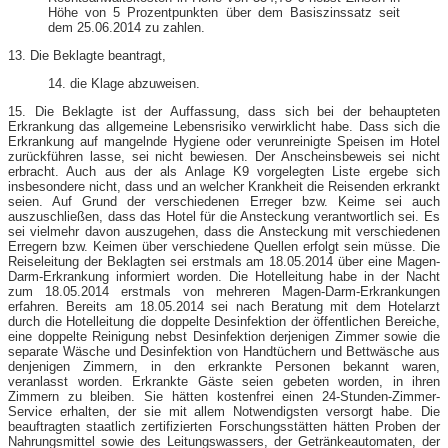
Höhe von 5 Prozentpunkten über dem Basiszinssatz seit
dem 25.06.2014 zu zahlen.
13. Die Beklagte beantragt,
14. die Klage abzuweisen.
15. Die Beklagte ist der Auffassung, dass sich bei der behaupteten
Erkrankung das allgemeine Lebensrisiko verwirklicht habe. Dass sich die
Erkrankung auf mangelnde Hygiene oder verunreinigte Speisen im Hotel
zurückführen lasse, sei nicht bewiesen. Der Anscheinsbeweis sei nicht
erbracht. Auch aus der als Anlage K9 vorgelegten Liste ergebe sich
insbesondere nicht, dass und an welcher Krankheit die Reisenden erkrankt
seien. Auf Grund der verschiedenen Erreger bzw. Keime sei auch
auszuschließen, dass das Hotel für die Ansteckung verantwortlich sei. Es
sei vielmehr davon auszugehen, dass die Ansteckung mit verschiedenen
Erregern bzw. Keimen über verschiedene Quellen erfolgt sein müsse. Die
Reiseleitung der Beklagten sei erstmals am 18.05.2014 über eine Magen-
Darm-Erkrankung informiert worden. Die Hotelleitung habe in der Nacht
zum 18.05.2014 erstmals von mehreren Magen-Darm-Erkrankungen
erfahren. Bereits am 18.05.2014 sei nach Beratung mit dem Hotelarzt
durch die Hotelleitung die doppelte Desinfektion der öffentlichen Bereiche,
eine doppelte Reinigung nebst Desinfektion derjenigen Zimmer sowie die
separate Wäsche und Desinfektion von Handtüchern und Bettwäsche aus
denjenigen Zimmern, in den erkrankte Personen bekannt waren,
veranlasst worden. Erkrankte Gäste seien gebeten worden, in ihren
Zimmern zu bleiben. Sie hätten kostenfrei einen 24-Stunden-Zimmer-
Service erhalten, der sie mit allem Notwendigsten versorgt habe. Die
beauftragten staatlich zertifizierten Forschungsstätten hätten Proben der
Nahrungsmittel sowie des Leitungswassers, der Getränkeautomaten, der