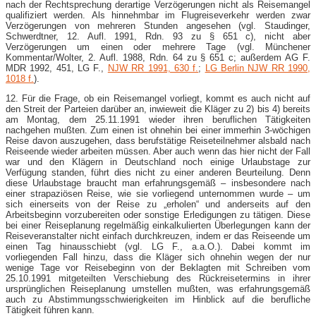
nach der Rechtsprechung derartige Verzögerungen nicht als Reisemangel
qualifiziert werden. Als hinnehmbar im Flugreiseverkehr werden zwar
Verzögerungen von mehreren Stunden angesehen (vgl. Staudinger,
Schwerdtner, 12. Aufl. 1991, Rdn. 93 zu § 651 c), nicht aber
Verzögerungen um einen oder mehrere Tage (vgl. Münchener
Kommentar/Wolter, 2. Aufl. 1988, Rdn. 64 zu § 651 c; außerdem AG F.
MDR 1992, 451, LG F.,
NJW RR 1991, 630 f.
;
LG Berlin NJW RR 1990,
1018 f.
).
12. Für die Frage, ob ein Reisemangel vorliegt, kommt es auch nicht auf
den Streit der Parteien darüber an, inwieweit die Kläger zu 2) bis 4) bereits
am Montag, dem 25.11.1991 wieder ihren beruflichen Tätigkeiten
nachgehen mußten. Zum einen ist ohnehin bei einer immerhin 3-​wöchigen
Reise davon auszugehen, dass berufstätige Reiseteilnehmer alsbald nach
Reiseende wieder arbeiten müssen. Aber auch wenn das hier nicht der Fall
war und den Klägern in Deutschland noch einige Urlaubstage zur
Verfügung standen, führt dies nicht zu einer anderen Beurteilung. Denn
diese Urlaubstage braucht man erfahrungsgemäß – insbesondere nach
einer strapaziösen Reise, wie sie vorliegend unternommen wurde – um
sich einerseits von der Reise zu „erholen“ und anderseits auf den
Arbeitsbeginn vorzubereiten oder sonstige Erledigungen zu tätigen. Diese
bei einer Reiseplanung regelmäßig einkalkulierten Überlegungen kann der
Reiseveranstalter nicht einfach durchkreuzen, indem er das Reiseende um
einen Tag hinausschiebt (vgl. LG F., a.a.O.). Dabei kommt im
vorliegenden Fall hinzu, dass die Kläger sich ohnehin wegen der nur
wenige Tage vor Reisebeginn von der Beklagten mit Schreiben vom
25.10.1991 mitgeteilten Verschiebung des Rückreisetermins in ihrer
ursprünglichen Reiseplanung umstellen mußten, was erfahrungsgemäß
auch zu Abstimmungsschwierigkeiten im Hinblick auf die berufliche
Tätigkeit führen kann.