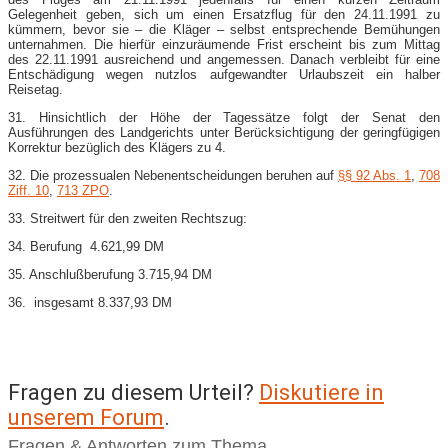
Gelegenheit geben, sich um einen Ersatzflug für den 24.11.1991 zu
kümmern, bevor sie – die Kläger – selbst entsprechende Bemühungen
unternahmen. Die hierfür einzuräumende Frist erscheint bis zum Mittag
des 22.11.1991 ausreichend und angemessen. Danach verbleibt für eine
Entschädigung wegen nutzlos aufgewandter Urlaubszeit ein halber
Reisetag.
31. Hinsichtlich der Höhe der Tagessätze folgt der Senat den
Ausführungen des Landgerichts unter Berücksichtigung der geringfügigen
Korrektur bezüglich des Klägers zu 4.
32. Die prozessualen Nebenentscheidungen beruhen auf
§§ 92 Abs. 1
,
708
Ziff. 10
,
713 ZPO
.
33. Streitwert für den zweiten Rechtszug:
34. Berufung 4.621,99 DM
35. Anschlußberufung 3.715,94 DM
36. insgesamt 8.337,93 DM
Fragen zu diesem Urteil?
Diskutiere in
unserem Forum
.
Fragen & Antworten zum Thema