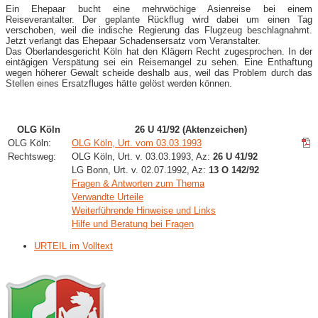
Ein Ehepaar bucht eine mehrwöchige Asienreise bei einem
Reiseverantalter. Der geplante Rückflug wird dabei um einen Tag
verschoben, weil die indische Regierung das Flugzeug beschlagnahmt.
Jetzt verlangt das Ehepaar Schadensersatz vom Veranstalter.
Das Oberlandesgericht Köln hat den Klägern Recht zugesprochen. In der
eintägigen Verspätung sei ein Reisemangel zu sehen. Eine Enthaftung
wegen höherer Gewalt scheide deshalb aus, weil das Problem durch das
Stellen eines Ersatzfluges hätte gelöst werden können.
OLG Köln
26 U 41/92 (Aktenzeichen)
OLG Köln:
OLG Köln, Urt. vom 03.03.1993
Rechtsweg:
OLG Köln, Urt. v. 03.03.1993, Az:
26 U 41/92
LG Bonn, Urt. v. 02.07.1992, Az:
13 O 142/92
Fragen & Antworten zum Thema
Verwandte Urteile
Weiterführende Hinweise und Links
Hilfe und Beratung bei Fragen
URTEIL im Volltext