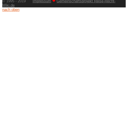
© 1995 - 2019
Impressum
❤
Gemeinschaftsprojekt Reise-Recht-
Wiki.de
nach oben