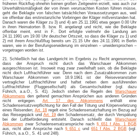
früheren Rückflug ohnehin keinen großen Zeitgewinn erzielt, was auch zur
Unverhältnismäßigkeit der von ihnen verursachten Kosten führen müsse,
geht die Beklagte von falschen tatsächlichen Voraussetzungen aus, weil
sie offenbar das erstinstanzliche Vorbringen der Kläger mißverstanden hat.
Danach waren die Kläger zu 3) und 4) am 25.11.1991 etwa gegen 0.00 Uhr
in ihren Heimatorten B. bzw. R. angelangt und nicht, wie die Beklagte
offenbar meint, erst in F.. Dort erfolgte vielmehr die Landung am
24.11.1991 um 19.00 Uhr deutscher Ortszeit, so dass die Kläger zu 1) und
2) mit ihrem Anschlußflug bereits um 21.15 Uhr des 24.11.1991 in Berlin
waren, wie in der Berufungserwiderung im einzelnen – unwidersprochen –
vorgetragen worden ist.
21. Schließlich hat das Landgericht im Ergebnis zu Recht angenommen,
dass der Anspruch nicht durch das Warschauer Abkommen
ausgeschlossen ist. Insoweit mag zwar zweifelhaft sein, ob die Beklagte
nicht doch Luftfrachtführer war. Denn nach dem Zusatzabkommen zum
Warschauer Abkommen vom 18.9.1961 ist der Reiseveranstalter
vertraglicher Luftfrachtführer und haftet neben dem ausführenden
Luftfrachtführer (Fluggesellschaft) als Gesamtschuldner (vgl. dazu
Führich, a.a.O., S. 41). Jedoch stehen die Regeln des
Warschauer
Abkommens
den geltend gemachten Ansprüchen aus anderen Gründen
nicht entgegen.
Art. 17 des Abkommens
enthält eine
Schadensersatzverpflichtung für den Fall der Tötung und Körperverletzung
eines Reisenden;
Art. 18
regelt eine Schadensersatzhaftung im Bezug auf
das Reisegepäck und
Art. 19
den Schadensersatz, der durch Verspätung
bei der Luftbeförderung entsteht. Danach schließt das
Warschauer
Abkommen
zwar Schadensersatzansprüche nach
§ 651 f Abs. 1 BGB
aus, nicht aber Ansprüche nach
§ 651 c
und
651 f Abs. 2 BGB
(vgl.
Führich, a.a.O., S. 41 und 248).