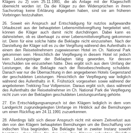
Klägers zu 2) vom 25.11.1991, die als Anlage mit der Klageschrift
überreicht worden ist. Da die Kläger zu den Widersprüchen in ihrem
Sachvortrag keine Erklärung abgegeben haben, sind sie am früheren
Vorbringen festzuhalten.
26. Soweit ein Anspruch auf Entschädigung für nutzlos aufgewandte
Urlaubszeit aus der behaupteten Lebensmittelvergiftung hergeleitet wird,
können die Kläger auch damit nicht durchdringen. Dabei kann es
dahinstehen, ob es überhaupt zu einer Lebensmittelvergiftung gekommen
ist. Denn für eine solche hätte die Beklagte nicht einzustehen. Nach der
Darstellung der Kläger soll es zu der Vergiftung während des Aufenthalts in
einem den Reiseteilnehmern zugewiesenen Hotel im Ch. National Park
gekommen sein. Hinsichtlich der Verpflegung in diesem Hotel ist jedoch
kein Leistungsträger der Beklagten tätig geworden, für dessen
Verschulden sie einzustehen hätte. Dies ergibt sich aus dem Umfang der
Leistungen, die die Beklagte nach der Reisebeschreibung schuldete.
Danach war nur die Übernachtung in den angegebenen Hotels Gegenstand
der geschuldeten Leistungen. Hinsichtlich der Verpflegung war lediglich
während des Aufenthalts in K. Frühstück vorgesehen sowie während der
angebotenen Trekking-​Tour Vollpension. Daraus ergibt sich, dass während
des Aufenthalts der Reiseteilnehmer im Ch. National Park die Verpflegung
nicht zum von der Beklagten geschuldeten Leistungsumfang gehörte.
27. Ein Entschädigungsanspruch ist den Klägern lediglich in dem vom
Landgericht zugrundegelegten Umfange im Hinblick auf die Bemühungen
um einen Rückflug am 24.11.1991 zuzuerkennen.
28. Allerdings läßt sich dieser Anspruch nicht mit einem Zeitverlust aus
den von den Klägern behaupteten Bemühungen um die Beschaffung von
indischen Visa begründen. Die Beklagte hat in zweiter Instanz sowohl