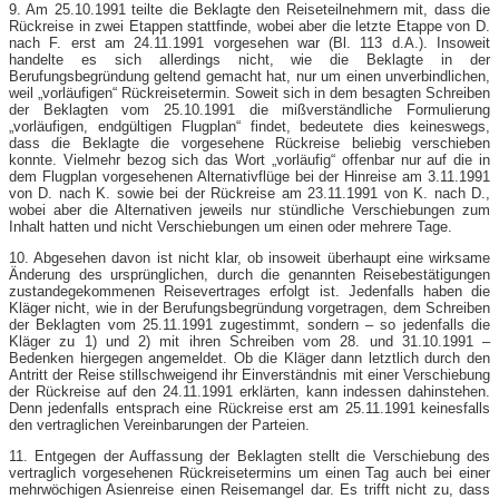
9. Am 25.10.1991 teilte die Beklagte den Reiseteilnehmern mit, dass die
Rückreise in zwei Etappen stattfinde, wobei aber die letzte Etappe von D.
nach F. erst am 24.11.1991 vorgesehen war (Bl. 113 d.A.). Insoweit
handelte es sich allerdings nicht, wie die Beklagte in der
Berufungsbegründung geltend gemacht hat, nur um einen unverbindlichen,
weil „vorläufigen“ Rückreisetermin. Soweit sich in dem besagten Schreiben
der Beklagten vom 25.10.1991 die mißverständliche Formulierung
„vorläufigen, endgültigen Flugplan“ findet, bedeutete dies keineswegs,
dass die Beklagte die vorgesehene Rückreise beliebig verschieben
konnte. Vielmehr bezog sich das Wort „vorläufig“ offenbar nur auf die in
dem Flugplan vorgesehenen Alternativflüge bei der Hinreise am 3.11.1991
von D. nach K. sowie bei der Rückreise am 23.11.1991 von K. nach D.,
wobei aber die Alternativen jeweils nur stündliche Verschiebungen zum
Inhalt hatten und nicht Verschiebungen um einen oder mehrere Tage.
10. Abgesehen davon ist nicht klar, ob insoweit überhaupt eine wirksame
Änderung des ursprünglichen, durch die genannten Reisebestätigungen
zustandegekommenen Reisevertrages erfolgt ist. Jedenfalls haben die
Kläger nicht, wie in der Berufungsbegründung vorgetragen, dem Schreiben
der Beklagten vom 25.11.1991 zugestimmt, sondern – so jedenfalls die
Kläger zu 1) und 2) mit ihren Schreiben vom 28. und 31.10.1991 –
Bedenken hiergegen angemeldet. Ob die Kläger dann letztlich durch den
Antritt der Reise stillschweigend ihr Einverständnis mit einer Verschiebung
der Rückreise auf den 24.11.1991 erklärten, kann indessen dahinstehen.
Denn jedenfalls entsprach eine Rückreise erst am 25.11.1991 keinesfalls
den vertraglichen Vereinbarungen der Parteien.
11. Entgegen der Auffassung der Beklagten stellt die Verschiebung des
vertraglich vorgesehenen Rückreisetermins um einen Tag auch bei einer
mehrwöchigen Asienreise einen Reisemangel dar. Es trifft nicht zu, dass