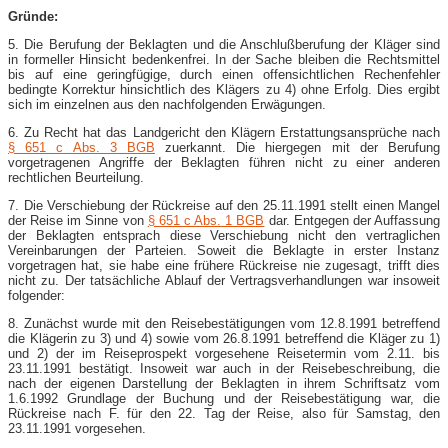
Gründe:
5. Die Berufung der Beklagten und die Anschlußberufung der Kläger sind
in formeller Hinsicht bedenkenfrei. In der Sache bleiben die Rechtsmittel
bis auf eine geringfügige, durch einen offensichtlichen Rechenfehler
bedingte Korrektur hinsichtlich des Klägers zu 4) ohne Erfolg. Dies ergibt
sich im einzelnen aus den nachfolgenden Erwägungen.
6. Zu Recht hat das Landgericht den Klägern Erstattungsansprüche nach
§ 651 c Abs. 3 BGB
zuerkannt. Die hiergegen mit der Berufung
vorgetragenen Angriffe der Beklagten führen nicht zu einer anderen
rechtlichen Beurteilung.
7. Die Verschiebung der Rückreise auf den 25.11.1991 stellt einen Mangel
der Reise im Sinne von
§ 651 c Abs. 1 BGB
dar. Entgegen der Auffassung
der Beklagten entsprach diese Verschiebung nicht den vertraglichen
Vereinbarungen der Parteien. Soweit die Beklagte in erster Instanz
vorgetragen hat, sie habe eine frühere Rückreise nie zugesagt, trifft dies
nicht zu. Der tatsächliche Ablauf der Vertragsverhandlungen war insoweit
folgender:
8. Zunächst wurde mit den Reisebestätigungen vom 12.8.1991 betreffend
die Klägerin zu 3) und 4) sowie vom 26.8.1991 betreffend die Kläger zu 1)
und 2) der im Reiseprospekt vorgesehene Reisetermin vom 2.11. bis
23.11.1991 bestätigt. Insoweit war auch in der Reisebeschreibung, die
nach der eigenen Darstellung der Beklagten in ihrem Schriftsatz vom
1.6.1992 Grundlage der Buchung und der Reisebestätigung war, die
Rückreise nach F. für den 22. Tag der Reise, also für Samstag, den
23.11.1991 vorgesehen.