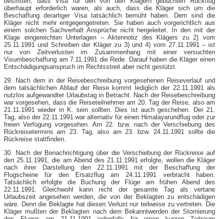
bestritten, dass Visa für den von den Klägern gebuchten Rückflug
überhaupt erforderlich waren, als auch, dass die Kläger sich um die
Beschaffung derartiger Visa tatsächlich bemüht haben. Dem sind die
Kläger nicht mehr entgegengetreten. Sie haben auch vorgerichtlich aus
einem solchen Sachverhalt Ansprüche nicht hergeleitet. In den mit der
Klage eingereichten Unterlagen – Aktennotiz des Klägers zu 2) vom
25.11.1991 und Schreiben der Kläger zu 3) und 4) vom 27.11.1991 – ist
nur von Zeitverlusten im Zusammenhang mit einer versuchten
Visumbeschaffung am 7.11.1991 die Rede. Darauf haben die Kläger einen
Entschädigungsanspruch im Rechtsstreit aber nicht gestützt.
29. Nach dem in der Reisebeschreibung vorgesehenen Reiseverlauf und
dem tatsächlichen Ablauf der Reise kommt lediglich der 22.11.1991 als
nutzlos aufgewandter Urlaubstag in Betracht. Nach der Reisebeschreibung
war vorgesehen, dass die Reiseteilnehmer am 20. Tag der Reise, also am
21.11.1991 wieder in K. sein sollten. Dies ist auch geschehen. Der 21.
Tag, also der 22.11.1991 war alternativ für einen Himalayarundflug oder zur
freien Verfügung vorgesehen. Am 22. bzw. nach der Verschiebung des
Rückreisetermins am 23. Tag, also am 23. bzw. 24.11.1991 sollte die
Rückreise stattfinden.
30. Nach der Benachrichtigung über die Verschiebung der Rückreise auf
den 25.11.1991, die am Abend des 21.11.1991 erfolgte, wollen die Kläger
nach ihrer Darstellung den 22.11.1991 mit der Beschaffung der
Flugscheine für den Ersatzflug am 24.11.1991 verbracht haben.
Tatsächlich erfolgte die Buchung der Flüge am frühen Abend des
22.11.1991. Gleichwohl kann nicht der gesamte Tag als vertane
Urlaubszeit angesehen werden, die von der Beklagten zu entschädigen
wäre. Denn die Beklagte hat diesen Verlust nur teilweise zu vertreten. Die
Kläger mußten der Beklagten nach dem Bekanntwerden der Stornierung
des Fluges am 21.11.1991 jedenfalls für einen kurzen Zeitraum