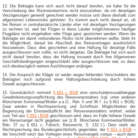
13. Die Beklagte kann sich auch nicht darauf berufen, sie habe für die
Verschiebung des Rückreisetermins nicht einzustehen, da mit derartigen
Verzögerungen generell gerechnet werden müsse und diese deshalb zum
allgemeinen Lebensrisiko gehörten. Es kommt auch nicht darauf an, ob
bei Reisen in zentralasiatische Länder eher mit derartigen Verzögerungen
zu rechnen ist, weil bei Flügen in diese Länder möglicherweise häufiger
Flugpläne nicht eingehalten oder Flüge ganz gestrichen werden. Wenn die
Beklagte ein damit verbundenes Risiko nicht übernehmen wollte, blieb ihr
die Möglichkeit, darauf bei Abschluß des Reisevertrages ausdrücklich
hinzuweisen. Dass dies geschehen und eine Haftung für derartige Fälle
ausgeschlossen sein sollte, ist nicht dargetan. Die Beklagte hat sich auch
nicht darauf berufen, dass die Haftung insoweit durch ihre Allgemeinen
Geschäftsbedingungen eingeschränkt oder ausgeschlossen war, so dass
sich diesbezüglich weitere Ausführungen erübrigen.
14. Der Anspruch der Kläger ist weder wegen fehlenden Verschuldens der
Beklagten noch aufgrund einer Haftungsbeschränkung durch höhere
Gewalt ausgeschlossen.
15. Grundsätzlich normiert
§ 651 c BGB
eine verschuldensunabhängige
Gewährleistungsverpflichtung des Reiseveranstalters (vgl. unter anderen
Münchener Kommentar/Wolter a.a.O., Rdn. 5 und 36 f. zu § 651 c BGB).
Zwar werden in Rechtsprechung und Schrifttum Möglichkeiten der
Begrenzung der Einstandspflicht des Reiseveranstalters erörtert, wobei
zum Teil aus
§ 651 j BGB
geschlossen wird, dass im Falle höherer Gewalt
ein Reisemangel nicht gegeben sei (z.B. Münchener Kommentar/Wolter,
Rdn. 37 zu § 651 c; Führich, Reiserecht, S. 132 f.). Dem steht die
Rechtsprechung des Bundesgerichtshofs gegenüber, der
§ 651 e BGB
–
die Vorschrift setzt das Vorliegen eines Reisemangels voraus – auch dann