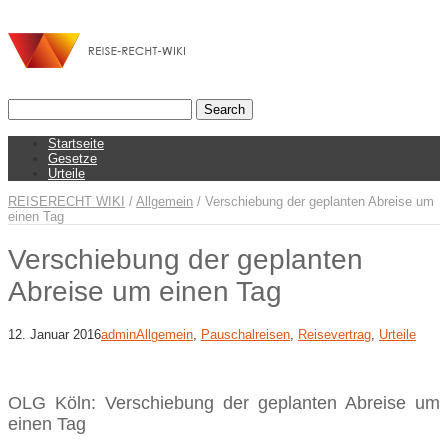
Startseite
Gesetze
Urteile
REISERECHT WIKI
/
Allgemein
/
Verschiebung der geplanten Abreise um
einen Tag
Verschiebung der geplanten
Abreise um einen Tag
12. Januar 2016
admin
Allgemein
,
Pauschalreisen
,
Reisevertrag
,
Urteile
OLG Köln: Verschiebung der geplanten Abreise um
einen Tag