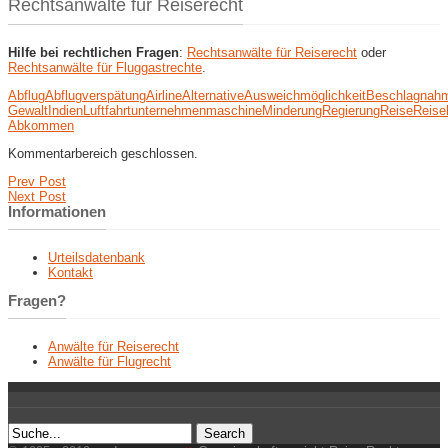
Rechtsanwälte für Reiserecht
Hilfe bei rechtlichen Fragen
:
Rechtsanwälte für Reiserecht
oder
Rechtsanwälte für Fluggastrechte
.
Abflug
Abflugverspätung
Airline
Alternative
Ausweichmöglichkeit
Beschlagnah
Gewalt
Indien
Luftfahrtunternehmen
maschine
Minderung
Regierung
Reise
Reise
Abkommen
Kommentarbereich geschlossen.
Prev Post
Next Post
Informationen
Urteilsdatenbank
Kontakt
Fragen?
Anwälte für Reiserecht
Anwälte für Flugrecht