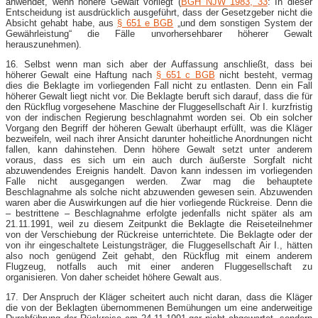
anwendet, wenn höhere Gewalt vorliegt (
BGH NJW 1983, 33
: In dieser
Entscheidung ist ausdrücklich ausgeführt, dass der Gesetzgeber nicht die
Absicht gehabt habe, aus
§ 651 e BGB
„und dem sonstigen System der
Gewährleistung“ die Fälle unvorhersehbarer höherer Gewalt
herauszunehmen).
16. Selbst wenn man sich aber der Auffassung anschließt, dass bei
höherer Gewalt eine Haftung nach
§ 651 c BGB
nicht besteht, vermag
dies die Beklagte im vorliegenden Fall nicht zu entlasten. Denn ein Fall
höherer Gewalt liegt nicht vor. Die Beklagte beruft sich darauf, dass die für
den Rückflug vorgesehene Maschine der Fluggesellschaft Air I. kurzfristig
von der indischen Regierung beschlagnahmt worden sei. Ob ein solcher
Vorgang den Begriff der höheren Gewalt überhaupt erfüllt, was die Kläger
bezweifeln, weil nach ihrer Ansicht darunter hoheitliche Anordnungen nicht
fallen, kann dahinstehen. Denn höhere Gewalt setzt unter anderem
voraus, dass es sich um ein auch durch äußerste Sorgfalt nicht
abzuwendendes Ereignis handelt. Davon kann indessen im vorliegenden
Falle nicht ausgegangen werden. Zwar mag die behauptete
Beschlagnahme als solche nicht abzuwenden gewesen sein. Abzuwenden
waren aber die Auswirkungen auf die hier vorliegende Rückreise. Denn die
– bestrittene – Beschlagnahme erfolgte jedenfalls nicht später als am
21.11.1991, weil zu diesem Zeitpunkt die Beklagte die Reiseteilnehmer
von der Verschiebung der Rückreise unterrichtete. Die Beklagte oder der
von ihr eingeschaltete Leistungsträger, die Fluggesellschaft Air I., hätten
also noch genügend Zeit gehabt, den Rückflug mit einem anderem
Flugzeug, notfalls auch mit einer anderen Fluggesellschaft zu
organisieren. Von daher scheidet höhere Gewalt aus.
17. Der Anspruch der Kläger scheitert auch nicht daran, dass die Kläger
die von der Beklagten übernommenen Bemühungen um eine anderweitige