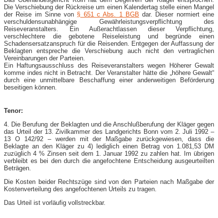
Die Verschiebung der Rückreise um einen Kalendertag stelle einen Mangel
der Reise im Sinne von
§ 651 c Abs. 1 BGB
dar. Dieser normiert eine
verschuldensunabhängige Gewährleistungsverpflichtung des
Reiseveranstalters. Ein Außerachtlassen dieser Verpflichtung,
verschlechtere die gebotene Reiseleistung und begründe einen
Schadensersatzanspruch für die Reisenden. Entgegen der Auffassung der
Beklagten entspreche die Verschiebung auch nicht den vertraglichen
Vereinbarungen der Parteien.
Ein Haftungsausschluss des Reiseveranstalters wegen Höherer Gewalt
komme indes nicht in Betracht. Der Veranstalter hätte die „höhere Gewalt“
durch eine unmittelbare Beschaffung einer anderweitigen Beförderung
beseitigen können.
Tenor:
4. Die Berufung der Beklagten und die Anschlußberufung der Kläger gegen
das Urteil der 13. Zivilkammer des Landgerichts Bonn vom 2. Juli 1992 –
13 O 142/92 – werden mit der Maßgabe zurückgewiesen, dass die
Beklagte an den Kläger zu 4) lediglich einen Betrag von 1.081,53 DM
zuzüglich 4 % Zinsen seit dem 1. Januar 1992 zu zahlen hat. Im übrigen
verbleibt es bei den durch die angefochtene Entscheidung ausgeurteilten
Beträgen.
Die Kosten beider Rechtszüge sind von den Parteien nach Maßgabe der
Kostenverteilung des angefochtenen Urteils zu tragen.
Das Urteil ist vorläufig vollstreckbar.