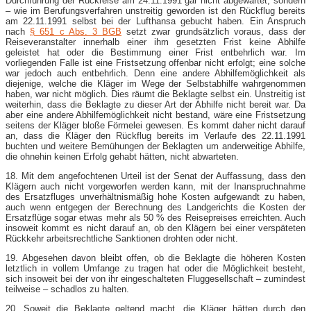
Durchführung der Rückreise am 24.11.1991 gar nicht abgewartet, sondern
– wie im Berufungsverfahren unstreitig geworden ist den Rückflug bereits
am 22.11.1991 selbst bei der Lufthansa gebucht haben. Ein Anspruch
nach
§ 651 c Abs. 3 BGB
setzt zwar grundsätzlich voraus, dass der
Reiseveranstalter innerhalb einer ihm gesetzten Frist keine Abhilfe
geleistet hat oder die Bestimmung einer Frist entbehrlich war. Im
vorliegenden Falle ist eine Fristsetzung offenbar nicht erfolgt; eine solche
war jedoch auch entbehrlich. Denn eine andere Abhilfemöglichkeit als
diejenige, welche die Kläger im Wege der Selbstabhilfe wahrgenommen
haben, war nicht möglich. Dies räumt die Beklagte selbst ein. Unstreitig ist
weiterhin, dass die Beklagte zu dieser Art der Abhilfe nicht bereit war. Da
aber eine andere Abhilfemöglichkeit nicht bestand, wäre eine Fristsetzung
seitens der Kläger bloße Förmelei gewesen. Es kommt daher nicht darauf
an, dass die Kläger den Rückflug bereits im Verlaufe des 22.11.1991
buchten und weitere Bemühungen der Beklagten um anderweitige Abhilfe,
die ohnehin keinen Erfolg gehabt hätten, nicht abwarteten.
18. Mit dem angefochtenen Urteil ist der Senat der Auffassung, dass den
Klägern auch nicht vorgeworfen werden kann, mit der Inanspruchnahme
des Ersatzfluges unverhältnismäßig hohe Kosten aufgewandt zu haben,
auch wenn entgegen der Berechnung des Landgerichts die Kosten der
Ersatzflüge sogar etwas mehr als 50 % des Reisepreises erreichten. Auch
insoweit kommt es nicht darauf an, ob den Klägern bei einer verspäteten
Rückkehr arbeitsrechtliche Sanktionen drohten oder nicht.
19. Abgesehen davon bleibt offen, ob die Beklagte die höheren Kosten
letztlich in vollem Umfange zu tragen hat oder die Möglichkeit besteht,
sich insoweit bei der von ihr eingeschalteten Fluggesellschaft – zumindest
teilweise – schadlos zu halten.
20. Soweit die Beklagte geltend macht, die Kläger hätten durch den