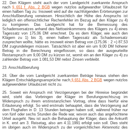
22. Den Klägern steht auch der vom Landgericht zuerkannte Anspruch
nach
§ 651 f. Abs. 2 BGB
wegen nutzlos aufgewandter Urlaubszeit für
einen halben Tag zu. Insoweit wird auf die nachfolgenden Erörterungen zur
Anschlußberufung verwiesen. Hinsichtlich der Höhe des Anspruchs ist
lediglich ein offensichtlicher Rechenfehler im Bezug auf den Kläger zu 4)
zu korrigieren. Das Landgericht hat für die Bemessung des
Schadensersatzes anhand des Nettoeinkommens des Klägers zu 4) eines
Tagessatz von 175,06 DM errechnet. Da es dem Kläger, wie auch den
Klägern zu 1) bis 3), einen halben Tagessatz als Schadensersatz
zusprechen wollte, hätte es insoweit einen Betrag von (175,06 : 2 =) 87,53
DM zugrundelegen müssen. Tatsächlich ist aber ein um 9,00 DM höherer
Betrag in die Berechnung eingeflossen, so dass der ausgeurteilte
Restanspruch um 9,00 DM zu kürzen ist, womit ein an den Kläger zu 4) zu
zahlender Betrag von 1.081,53 DM nebst Zinsen verbleibt.
23. Anschlußberufung
24. Über die vom Landgericht zuerkannten Beträge hinaus stehen den
Klägern Entschädigungsansprüche nach
§ 651 Abs. 2 BGB
wegen nutzlos
aufgewendeter Urlaubszeit nicht zu.
25. Soweit ein Anspruch mit Verzögerungen bei der Hinreise begründet
wird, steht das Vorbringen der Kläger im Berufungsrechtszug im
Widerspruch zu ihrem erstinstanzlichen Vortrag, ohne dass hierfür eine
Erläuterung erfolgt. So wird erstmals behauptet, dass die Verzögerung auf
dem Flughafen in D. 13 Stunden betragen haben soll, während früher nur
von fünf oder sechs Stunden die Rede war, wovon auch das angefochtene
Urteil ausgeht. Neu ist auch die Behauptung der Kläger, dass die Ankunft
in K. erst am 3. Reisetag, also am 4.11.1991 erfolgt sein soll. Dies steht
im übrigen auch im Widerspruch zu der vorgerichtlichen Aktennotiz des