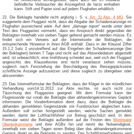
befindliche Verbraucher die Anzeigefrist de facto einhalten
kann. Stift und Papier sind auf jedem Flughafen erhältlich.
22. Die Beklagte handelte nicht arglistig i. S. v.
Art. 31 Abs. 4 MÜ
. Sie
suggerierte dem Fluggast nicht, dass die Abgabe der Schadensanzeige im
Flughafen ausreichend wäre. Auf dem „damage report“ wurde unter dem
Text des Fluggastes vermerkt, dass ein Anspruch direkt gegenüber der
Beklagten innerhalb von sieben Tagen geltend gemacht werden müsse. Es
findet sich ein Verweis auf die Internetseite der Beklagten, die
entsprechende Hinweise in ihren AGB enthält. Dass in der Klausel Ziffer
15.1.2 Satz 2 unzutreffend auf das Eingehen der Schadensanzeige (bei
der Beklagten) binnen 7 Tage und nicht auf das Absendedatum abgestellt
wird, ist unbeachtlich; eine Irreführung scheidet aus, weil sich der Fluggast
angesichts des Klauseltextes erst recht veranlasst sehen müsste,
sogleich nach Feststellung der Beschädigung des Reisegepäckseine
schriftliche Anzeige aufzusetzen und diese sogleich zu übergeben oder
abzusenden.
23. Das Internetformular der Beklagten, dass der Kläger in der mündlichen
Verhandlung vom14.11.2013 zur Akte reichte, ist auch nicht zur
Täuschung des Fluggastes geeignet. Mit dem Formular kann der
Flugreisende nur vorab die Beklagte über abhandengekommenes Gepäck
informieren. Die Vorabinformation dient dazu, dass die Beklagte die
abhanden gemeldeten Gegenstände mit Fundstücken abgleichen kann.
Außerdem soll sicher festgestellt werden, welche Sachen gemeldet
werden, damit der Luftfrachtführer vor Betrug geschützt wird. In dem
Formular weist die Beklagte außerdem auf die Fristen des
Montrealer
Übereinkommens
und ihrer AGBs hin und nennt die Notwendigkeit,
innerhalb von sieben Tagen einen Beleg über das abhandengekommene
Gepäck direkt an die Beklagte zu senden. Das Schriftformerfordernis wird