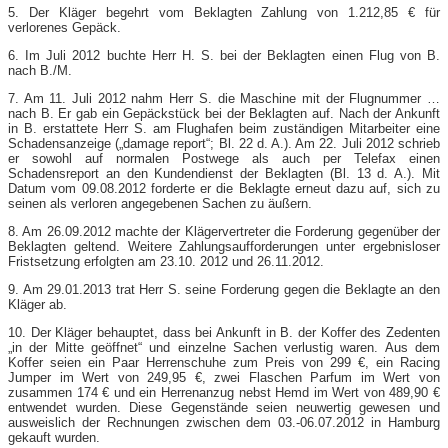
5. Der Kläger begehrt vom Beklagten Zahlung von 1.212,85 € für
verlorenes Gepäck.
6. Im Juli 2012 buchte Herr H. S. bei der Beklagten einen Flug von B.
nach B./M.
7. Am 11. Juli 2012 nahm Herr S. die Maschine mit der Flugnummer …
nach B. Er gab ein Gepäckstück bei der Beklagten auf. Nach der Ankunft
in B. erstattete Herr S. am Flughafen beim zuständigen Mitarbeiter eine
Schadensanzeige („damage report“; Bl. 22 d. A.). Am 22. Juli 2012 schrieb
er sowohl auf normalen Postwege als auch per Telefax einen
Schadensreport an den Kundendienst der Beklagten (Bl. 13 d. A.). Mit
Datum vom 09.08.2012 forderte er die Beklagte erneut dazu auf, sich zu
seinen als verloren angegebenen Sachen zu äußern.
8. Am 26.09.2012 machte der Klägervertreter die Forderung gegenüber der
Beklagten geltend. Weitere Zahlungsaufforderungen unter ergebnisloser
Fristsetzung erfolgten am 23.10. 2012 und 26.11.2012.
9. Am 29.01.2013 trat Herr S. seine Forderung gegen die Beklagte an den
Kläger ab.
10. Der Kläger behauptet, dass bei Ankunft in B. der Koffer des Zedenten
„in der Mitte geöffnet“ und einzelne Sachen verlustig waren. Aus dem
Koffer seien ein Paar Herrenschuhe zum Preis von 299 €, ein Racing
Jumper im Wert von 249,95 €, zwei Flaschen Parfum im Wert von
zusammen 174 € und ein Herrenanzug nebst Hemd im Wert von 489,90 €
entwendet wurden. Diese Gegenstände seien neuwertig gewesen und
ausweislich der Rechnungen zwischen dem 03.-06.07.2012 in Hamburg
gekauft wurden.