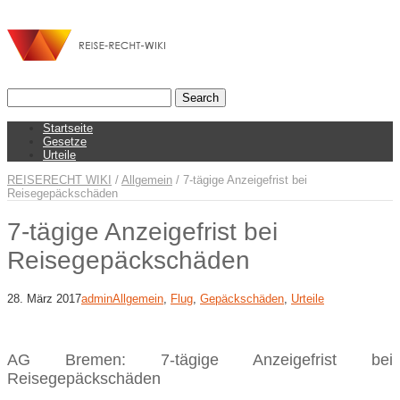
Startseite
Gesetze
Urteile
REISERECHT WIKI
/
Allgemein
/
7-tägige Anzeigefrist bei
Reisegepäckschäden
7-tägige Anzeigefrist bei
Reisegepäckschäden
28. März 2017
admin
Allgemein
,
Flug
,
Gepäckschäden
,
Urteile
AG Bremen: 7-tägige Anzeigefrist bei
Reisegepäckschäden