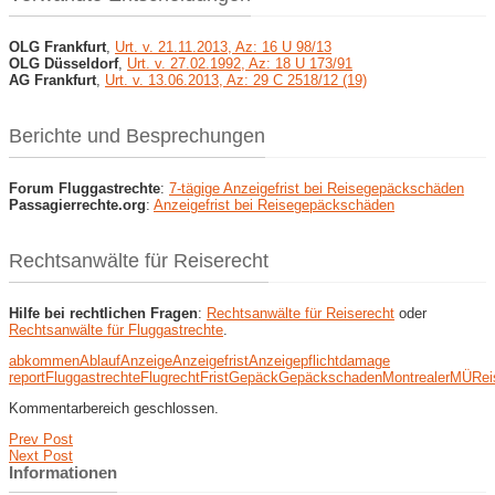
OLG Frankfurt
,
Urt. v. 21.11.2013, Az: 16 U 98/13
OLG Düsseldorf
,
Urt. v. 27.02.1992, Az: 18 U 173/91
AG Frankfurt
,
Urt. v. 13.06.2013, Az: 29 C 2518/12 (19)
Berichte und Besprechungen
Forum Fluggastrechte
:
7-tägige Anzeigefrist bei Reisegepäckschäden
Passagierrechte.org
:
Anzeigefrist bei Reisegepäckschäden
Rechtsanwälte für Reiserecht
Hilfe bei rechtlichen Fragen
:
Rechtsanwälte für Reiserecht
oder
Rechtsanwälte für Fluggastrechte
.
abkommen
Ablauf
Anzeige
Anzeigefrist
Anzeigepflicht
damage
report
Fluggastrechte
Flugrecht
Frist
Gepäck
Gepäckschaden
Montrealer
MÜ
Rei
Kommentarbereich geschlossen.
Prev Post
Next Post
Informationen