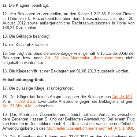
11. Die Klägerin beantragt,
12. den Beklagten zu verurteilen, an den Kläger 1.212,85 € nebst Zinsen
in Höhe von 5 Prozentpunkten über dem Basiszinssatz seit dem 25.
August 2012 sowie außergerichtliche Rechtsanwaltskosten in Höhe von
186,24 € zu zahlen.
13. Die Beklagte beantragt,
14. die Klage abzuweisen.
15. Sie trägt vor, dass die siebentägige Frist gemäß § 15.1.2 der AGB der
Beklagten bzw. nach
Art. 31 des Montrealer Übereinkommens
nicht
eingehalten worden sei.
16. Die Klageschrift ist der Beklagten am 01.08.2013 zugestellt worden.
Entscheidungsgründe:
17. Die zulässige Klage ist unbegründet.
18. Der Kläger hat keinen Anspruch gegen die Beklagte aus
Art. 18 MÜ
i
V. m.
§ 398 BGB
. Eventuelle Ansprüche gegen die Beklagte sind gem.
Art. 31 Abs. 4 MÜ
erloschen.
19. Das Montrealer Übereinkommen findet auf das Verhältnis zwischen
dem Zedenten Hassan S. und der Beklagten Anwendung. Bei einem Flug
von Bremen in Deutschland nach B. in Italien ist der sachliche und örtliche
Anwendungsbereich des
Montrealer Übereinkommens eröffnet (Art. 1 MÜ)
.
20. Das Schreiben des Klägers vom 22.07.2012 an den Kundendienst der