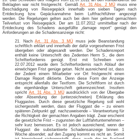
Beklagten war nicht fristgerecht. Gemäß
Art. 31 Abs. 2 MÜ
muss eine
Beschädigung von Reisegepäck innerhalb von sieben Tagen nach
Entdeckung bzw. Gepäckannahme beim Luftfrachtführer angezeigt
werden. Die Regelungen gelten auch bei dem hier geltend gemachtem
Teilverlust von Reisegepäck. Der am 11.07.2012 unmittelbar nach der
Entdeckung des Schadens ausgefüllte „damage report“ genügt den
Anforderungen an die Schadensanzeige nicht:
21. Nach
Art. 31 Abs. 3 MÜ
muss jede Beanstandung
schriftlich erklärt und innerhalb der dafür vorgesehenen Frist
übergeben oder abgesandt werden. Der Schadensreport
enthält keine Unterschrift des Zedenten Herrn S., die dem
Schrifterfordernis genügt. Erst mit Schreiben vom
22.07.2012 wurde dem Schrifterfordernis nach Ablauf der
einwöchigen Frist genüge getan. Nicht ausreichend ist, dass
der Zedent einem Mitarbeiter vor Ort fristgerecht einen
Damage Report diktierte. Denn diese Form der Anzeige
entspricht allenfalls der Textform. Die Schriftform ist durch
die eigenhändige Unterschrift gekennzeichnet. Insofern
spricht
Art. 31 Abs. 3 MÜ
ausdrücklich von der Übergabe
oder Absendung der (unterzeichneten) Erklärung des
Fluggastes. Durch diese gesetzliche Regelung soll wohl
sichergestellt werden, dass der Fluggast die – zu einem
späteren Zeitpunkt ggf. nachzuweisende – Verantwortung für
die Richtigkeit der gemachten Angaben trägt. Zwar erscheint
die gesetzliche Frist – zugunsten der Luftfahrtunternehmen –
sehr kurz bemessen. Es ist jedoch ausreichend, wenn der
Fluggast die substantiierte Schadensanzeige binnen 1
Woche absendet; auf den Zugang kommt es nicht an. Somit
ist hinreichend sichergestellt, dass auch der im Ausland