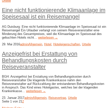
Urteile
Eine nicht funktionierende Klimaanlage im
Speisesaal ist ein Reisemangel
AG Duisburg: Eine nicht funktionierende Klimaanlage im Speisesaal ist ein
Reisemangel Ein Urlauber verlangt von seinem Reiseveranstalter eine
Minderung des Gesamtpreises, weil die Klimaanlage im Speisesaal des
gebuchten Hotels nicht…
weiterlesen →
29. Mai 2016
admin
Allgemein
,
Hotel
,
Hoteleigenschaften
,
Urteile
Anzeigefrist bei Erstattung von
Behandlungskosten durch
Reiseveranstalter
BGH: Anzeigefrist bei Erstattung von Behandlungskosten durch
Reiseveranstalter Die klagende Krankenkasse nahm den
Reiseveranstalter auf Rückzahlung der entstandenen Behandlungskosten
in Anspruch. Das Kind eines Hotelgastes, welches bei der klagenden
Krankenkasse…
weiterlesen →
23. Januar 2017
admin
Allgemein
,
Reisevertrag
,
Urteile
Seite 1 von 2
1
2