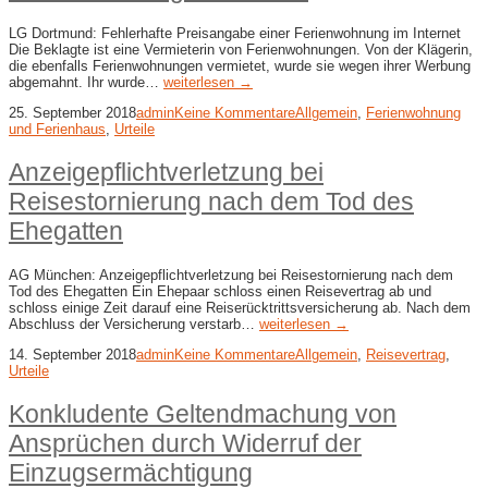
LG Dortmund: Fehlerhafte Preisangabe einer Ferienwohnung im Internet
Die Beklagte ist eine Vermieterin von Ferienwohnungen. Von der Klägerin,
die ebenfalls Ferienwohnungen vermietet, wurde sie wegen ihrer Werbung
abgemahnt. Ihr wurde…
weiterlesen →
25. September 2018
admin
Keine Kommentare
Allgemein
,
Ferienwohnung
und Ferienhaus
,
Urteile
Anzeigepflichtverletzung bei
Reisestornierung nach dem Tod des
Ehegatten
AG München: Anzeigepflichtverletzung bei Reisestornierung nach dem
Tod des Ehegatten Ein Ehepaar schloss einen Reisevertrag ab und
schloss einige Zeit darauf eine Reiserücktrittsversicherung ab. Nach dem
Abschluss der Versicherung verstarb…
weiterlesen →
14. September 2018
admin
Keine Kommentare
Allgemein
,
Reisevertrag
,
Urteile
Konkludente Geltendmachung von
Ansprüchen durch Widerruf der
Einzugsermächtigung