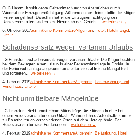
OLG Hamm: Konkludente Geltendmachung von Ansprüchen durch
Widerruf der Einzugsermächtigung Während seiner Reise stellte der Kläger
Reisemängel fest. Daraufhin hat er die Einzugsermächtigung des
Reiseveranstalters widerrufen. Hierin sah das Gericht…
weiterlesen →
6. Oktober 2017
admin
Keine Kommentare
Allgemein
,
Hotel
,
Hotelmängel
,
Urteile
Schadensersatz wegen vertanen Urlaubs
LG Frankfurt: Schadensersatz wegen vertanen Urlaubs Die Kläger buchten
bei dem Beklagten einen Urlaub in einer Ferienwohnanlage in Florida. In
der Ferienwohnanlage angekommen stellten sie zahlreiche Mängel fest
und forderten…
weiterlesen →
4. Februar 2019
admin
Keine Kommentare
Allgemein
,
Ferienwohnung und
Ferienhaus
,
Urteile
Nicht unmittelbare Mängelrüge
LG Frankfurt: Nicht unmittelbare Mängelrüge Die Klägerin buchte bei
einem Reiseveranstalter einen Urlaub. Während ihres Aufenthalts kam es
zu Bauarbeiten an verschiedenen Orten auf dem Hotelgelände. Der
Reiseveranstalter wies Forderungen…
weiterlesen →
4. Februar 2019
admin
Keine Kommentare
Allgemein
,
Belästigung
,
Hotel
,