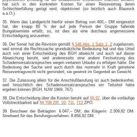
hat sich in den konkreten Kosten für einen Reisevertrag deren
Schlechterfüllung gerügt wird, objektiviert (so letztlich auch Blaurock
a.a.O.).
35. Wenn das Landgericht hierfür einen Betrag von 400,– DM eingesetzt
hat, der knapp 80 % der auf jede Person der Gruppe fallende
Bungalowmiete erfaßt, so, ist dies als eine durchaus angemessene
Entschädigung anzusehen.
36. Der Senat hat die Revision gemäß
§ 546 Abs. 1 Satz 1, 2
zugelassen,
weil einmal die Rechtssache grundsätzliche Bedeutung hat und das Urteil
auch von einer Entscheidung des BGH abweicht und auch auf dieser
Abweichung beruht, weil andererseits eine andere Festsetzung des
Schadensersatzanspruches wegen vertanen Urlaubs zu erfolgen hätte. Die
Bedeutung der Sache wird auch durch das nunmehr in Kraft getretene
Reisevertragsrecht nicht gemindert; sie gewinnt im Gegenteil an Gewicht.
37. Die Zulassung allein für die Anschlußberufung ist auch bedenkenfrei,
weil hinsichtlich des Schadensersatzanspruches ein Teilurteil hätte
ergehen können (BGH, NJW 1969, 767).
38. Die Entscheidung über die Kosten beruht auf
§§ 97
, über die vorläufige
Vollstreckbarkeit auf
§§ 708 Ziff. 10
,
711
,
713
ZPO.
39. Beschwer der Beklagten: 6.047,– DM; der Klägerin: 2.309,82 DM.
Streitwert für das Berufungsverfahren: 8.856,82 DM.