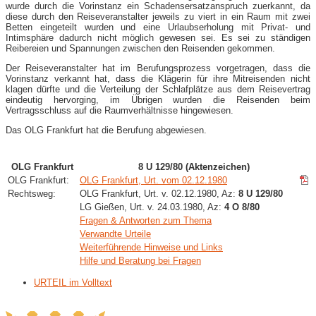
wurde durch die Vorinstanz ein Schadensersatzanspruch zuerkannt, da
diese durch den Reiseveranstalter jeweils zu viert in ein Raum mit zwei
Betten eingeteilt wurden und eine Urlaubserholung mit Privat- und
Intimsphäre dadurch nicht möglich gewesen sei. Es sei zu ständigen
Reibereien und Spannungen zwischen den Reisenden gekommen.
Der Reiseveranstalter hat im Berufungsprozess vorgetragen, dass die
Vorinstanz verkannt hat, dass die Klägerin für ihre Mitreisenden nicht
klagen dürfte und die Verteilung der Schlafplätze aus dem Reisevertrag
eindeutig hervorging, im Übrigen wurden die Reisenden beim
Vertragsschluss auf die Raumverhältnisse hingewiesen.
Das OLG Frankfurt hat die Berufung abgewiesen.
OLG Frankfurt
8 U 129/80 (Aktenzeichen)
OLG Frankfurt:
OLG Frankfurt, Urt. vom 02.12.1980
Rechtsweg:
OLG Frankfurt, Urt. v. 02.12.1980, Az:
8 U 129/80
LG Gießen, Urt. v. 24.03.1980, Az:
4 O 8/80
Fragen & Antworten zum Thema
Verwandte Urteile
Weiterführende Hinweise und Links
Hilfe und Beratung bei Fragen
URTEIL im Volltext