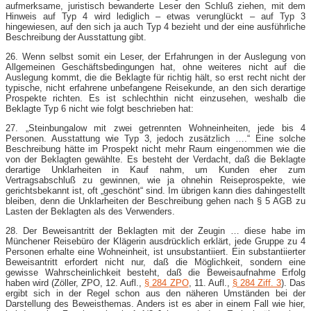
aufmerksame, juristisch bewanderte Leser den Schluß ziehen, mit dem
Hinweis auf Typ 4 wird lediglich – etwas verunglückt – auf Typ 3
hingewiesen, auf den sich ja auch Typ 4 bezieht und der eine ausführliche
Beschreibung der Ausstattung gibt.
26. Wenn selbst somit ein Leser, der Erfahrungen in der Auslegung von
Allgemeinen Geschäftsbedingungen hat, ohne weiteres nicht auf die
Auslegung kommt, die die Beklagte für richtig hält, so erst recht nicht der
typische, nicht erfahrene unbefangene Reisekunde, an den sich derartige
Prospekte richten. Es ist schlechthin nicht einzusehen, weshalb die
Beklagte Typ 6 nicht wie folgt beschrieben hat:
27. „Steinbungalow mit zwei getrennten Wohneinheiten, jede bis 4
Personen. Ausstattung wie Typ 3, jedoch zusätzlich ….“ Eine solche
Beschreibung hätte im Prospekt nicht mehr Raum eingenommen wie die
von der Beklagten gewählte. Es besteht der Verdacht, daß die Beklagte
derartige Unklarheiten in Kauf nahm, um Kunden eher zum
Vertragsabschluß zu gewinnen, wie ja ohnehin Reiseprospekte, wie
gerichtsbekannt ist, oft „geschönt“ sind. Im übrigen kann dies dahingestellt
bleiben, denn die Unklarheiten der Beschreibung gehen nach § 5 AGB zu
Lasten der Beklagten als des Verwenders.
28. Der Beweisantritt der Beklagten mit der Zeugin … diese habe im
Münchener Reisebüro der Klägerin ausdrücklich erklärt, jede Gruppe zu 4
Personen erhalte eine Wohneinheit, ist unsubstantiiert. Ein substantiierter
Beweisantritt erfordert nicht nur, daß die Möglichkeit, sondern eine
gewisse Wahrscheinlichkeit besteht, daß die Beweisaufnahme Erfolg
haben wird (Zöller, ZPO, 12. Aufl.,
§ 284 ZPO
, 11. Aufl.,
§ 284 Ziff. 3
). Das
ergibt sich in der Regel schon aus den näheren Umständen bei der
Darstellung des Beweisthemas. Anders ist es aber in einem Fall wie hier,