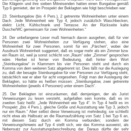
Die Klägerin und ihre sieben Mitreisenden hatten einen Bungalow gemäß
Typ 6 gemietet, der im Prospekt der Beklagten wie folgt beschrieben war:
23. Steinbungalow (bis 4 Pers.), 2 getrennte Wohneinheiten unter einem
Dach. Jede Wohneinheit wie Typ 4, jedoch zusätzlich Waschbecken,
elektr. Licht, Kühlschrank und Terrasse. An der Rückseite kalte
Dusche/WC gemeinsam für zwei Wohneinheiten.“
24. Der unbefangene Leser muß hiernach davon ausgehen, daß für vier
Personen zwei Wohneinheiten zur Verfügung stehen, also eine
Wohneinheit für zwei Personen, somit für ein „Pärchen“, wobei der
Ausdruck Wohneinheit suggeriert, daß es sogar mehr als ein Zimmer bzw.
ein Raum ist, weil ja sonst schlicht von „Raum“ oder „Zimmer“ gesprochen
wäre. Hierbei ist ferner von Bedeutung, daß hinter dem Wort
„Steinbungalow“ in Klammern bis vier Personen steht und durch ein
Komma von dem weiteren Satz abgetrennt ist. Dies läßt nur die Auslegung
zu, daß der besagte Steinbungalow für vier Personen zur Verfügung steht,
tatsächlich war er aber für acht vorgesehen. Folgt man der Auslegung der
Beklagten, so hätte es heißen müssen: „Steinbungalow, zwei getrennte
Wohneinheiten (jeweils 4 Personen) unter einem Dach“.
25. Der Beklagten ist einzuräumen, daß demjenigen, der als Jurist
Verweisungen zu lesen versteht, aufgefallen sein konnte, daß es im
zweiten Satz heißt: „Jede Wohneinheit wie Typ 4“. In Typ 4 heißt es im
Prospekt „(bis 4 Pers.), gleiche Größe und Ausstattung wie Typ 3, jedoch
nur ein Raum.“ Aber selbst diese Verweisung ist mehrdeutig; sie schließt
nicht etwa als Halbsatz an die Raumaufzählung von Satz 1 bei Typ 6 an,
mit diesem Satz durch ein Komma verbunden; sondern der
Verweisungshinweis auf Typ 4 stellt sich, wie das Komma ausweist, als
Nebensatz zur Ausstattungsbeschreibung dar. Daraus dürfte der sehr