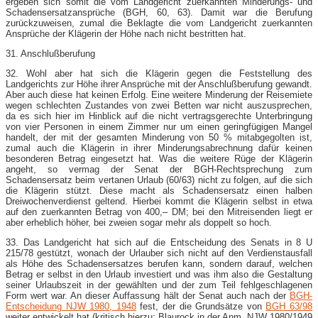
ergeben sich somit die vom Landgericht zuerkannten Minderungs- und
Schadensersatzansprüche (BGH, 60, 63). Damit war die Berufung
zurückzuweisen, zumal die Beklagte die vom Landgericht zuerkannten
Ansprüche der Klägerin der Höhe nach nicht bestritten hat.
31. Anschlußberufung
32. Wohl aber hat sich die Klägerin gegen die Feststellung des
Landgerichts zur Höhe ihrer Ansprüche mit der Anschlußberufung gewandt.
Aber auch diese hat keinen Erfolg. Eine weitere Minderung der Reisemiete
wegen schlechten Zustandes von zwei Betten war nicht auszusprechen,
da es sich hier im Hinblick auf die nicht vertragsgerechte Unterbringung
von vier Personen in einem Zimmer nur um einen geringfügigen Mangel
handelt, der mit der gesamten Minderung von 50 % mitabgegolten ist,
zumal auch die Klägerin in ihrer Minderungsabrechnung dafür keinen
besonderen Betrag eingesetzt hat. Was die weitere Rüge der Klägerin
angeht, so vermag der Senat der BGH-Rechtsprechung zum
Schadensersatz beim vertanen Urlaub (60/63) nicht zu folgen, auf die sich
die Klägerin stützt. Diese macht als Schadensersatz einen halben
Dreiwochenverdienst geltend. Hierbei kommt die Klägerin selbst in etwa
auf den zuerkannten Betrag von 400,– DM; bei den Mitreisenden liegt er
aber erheblich höher, bei zweien sogar mehr als doppelt so hoch.
33. Das Landgericht hat sich auf die Entscheidung des Senats in 8 U
215/78 gestützt, wonach der Urlauber sich nicht auf den Verdienstausfall
als Höhe des Schadensersatzes berufen kann, sondern darauf, welchen
Betrag er selbst in den Urlaub investiert und was ihm also die Gestaltung
seiner Urlaubszeit in der gewählten und der zum Teil fehlgeschlagenen
Form wert war. An dieser Auffassung hält der Senat auch nach der
BGH-
Entscheidung NJW 1980, 1948
fest, der die Grundsätze von
BGH 63/98
weiter entwickelt hat (kritisch hierzu: Blaurock in der Anm. NJW 1980/1949