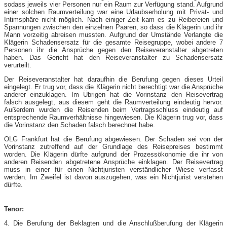
sodass jeweils vier Personen nur ein Raum zur Verfügung stand. Aufgrund
einer solchen Raumverteilung war eine Urlaubserholung mit Privat- und
Intimsphäre nicht möglich. Nach einiger Zeit kam es zu Reibereien und
Spannungen zwischen den einzelnen Paaren, so dass die Klägerin und ihr
Mann vorzeitig abreisen mussten. Aufgrund der Umstände Verlangte die
Klägerin Schadensersatz für die gesamte Reisegruppe, wobei andere 7
Personen ihr die Ansprüche gegen den Reiseveranstalter abgetreten
haben. Das Gericht hat den Reiseveranstalter zu Schadensersatz
verurteilt.
Der Reiseveranstalter hat daraufhin die Berufung gegen dieses Urteil
eingelegt. Er trug vor, dass die Klägerin nicht berechtigt war die Ansprüche
anderer einzuklagen. Im Übrigen hat die Vorinstanz den Reisevertrag
falsch ausgelegt, aus diesem geht die Raumverteilung eindeutig hervor.
Außerdem wurden die Reisenden beim Vertragsschluss eindeutig auf
entsprechende Raumverhältnisse hingewiesen. Die Klägerin trug vor, dass
die Vorinstanz den Schaden falsch berechnet habe.
OLG Frankfurt hat die Berufung abgewiesen. Der Schaden sei von der
Vorinstanz zutreffend auf der Grundlage des Reisepreises bestimmt
worden. Die Klägerin dürfte aufgrund der Prozessökonomie die ihr von
anderen Reisenden abgetretene Ansprüche einklagen. Der Reisevertrag
muss in einer für einen Nichtjuristen verständlicher Wiese verfasst
werden. Im Zweifel ist davon auszugehen, was ein Nichtjurist verstehen
dürfte.
Tenor:
4. Die Berufung der Beklagten und die Anschlußberufung der Klägerin