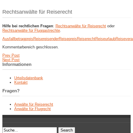
Rechtsanwälte für Reiserecht
Hilfe bei rechtlichen Fragen
:
Rechtsanwälte für Reiserecht
oder
Rechtsanwälte für Fluggastrechte
.
Ausfall
betrag
preis
Reise
reisender
Reisepreis
Reiserecht
Reiseurlaub
Reisevera
Kommentarbereich geschlossen.
Prev Post
Next Post
Informationen
Urteilsdatenbank
Kontakt
Fragen?
Anwälte für Reiserecht
Anwälte für Flugrecht