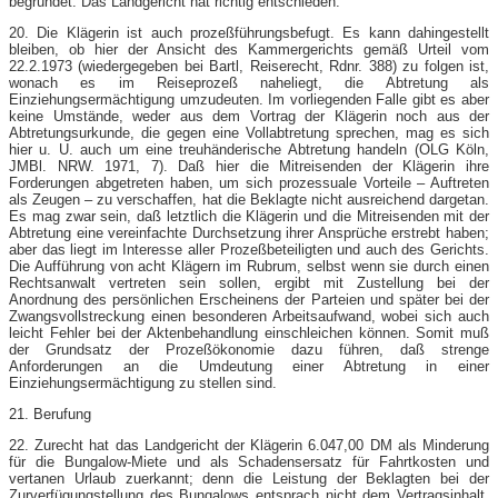
begründet. Das Landgericht hat richtig entschieden.
20. Die Klägerin ist auch prozeßführungsbefugt. Es kann dahingestellt
bleiben, ob hier der Ansicht des Kammergerichts gemäß Urteil vom
22.2.1973 (wiedergegeben bei Bartl, Reiserecht, Rdnr. 388) zu folgen ist,
wonach es im Reiseprozeß naheliegt, die Abtretung als
Einziehungsermächtigung umzudeuten. Im vorliegenden Falle gibt es aber
keine Umstände, weder aus dem Vortrag der Klägerin noch aus der
Abtretungsurkunde, die gegen eine Vollabtretung sprechen, mag es sich
hier u. U. auch um eine treuhänderische Abtretung handeln (OLG Köln,
JMBl. NRW. 1971, 7). Daß hier die Mitreisenden der Klägerin ihre
Forderungen abgetreten haben, um sich prozessuale Vorteile – Auftreten
als Zeugen – zu verschaffen, hat die Beklagte nicht ausreichend dargetan.
Es mag zwar sein, daß letztlich die Klägerin und die Mitreisenden mit der
Abtretung eine vereinfachte Durchsetzung ihrer Ansprüche erstrebt haben;
aber das liegt im Interesse aller Prozeßbeteiligten und auch des Gerichts.
Die Aufführung von acht Klägern im Rubrum, selbst wenn sie durch einen
Rechtsanwalt vertreten sein sollen, ergibt mit Zustellung bei der
Anordnung des persönlichen Erscheinens der Parteien und später bei der
Zwangsvollstreckung einen besonderen Arbeitsaufwand, wobei sich auch
leicht Fehler bei der Aktenbehandlung einschleichen können. Somit muß
der Grundsatz der Prozeßökonomie dazu führen, daß strenge
Anforderungen an die Umdeutung einer Abtretung in einer
Einziehungsermächtigung zu stellen sind.
21. Berufung
22. Zurecht hat das Landgericht der Klägerin 6.047,00 DM als Minderung
für die Bungalow-Miete und als Schadensersatz für Fahrtkosten und
vertanen Urlaub zuerkannt; denn die Leistung der Beklagten bei der
Zurverfügungstellung des Bungalows entsprach nicht dem Vertragsinhalt.