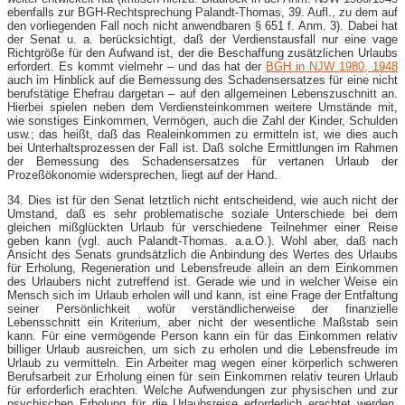
ebenfalls zur BGH-Rechtsprechung Palandt-Thomas, 39. Aufl., zu dem auf
den vorliegenden Fall noch nicht anwendbaren § 651 f. Anm. 3). Dabei hat
der Senat u. a. berücksichtigt, daß der Verdienstausfall nur eine vage
Richtgröße für den Aufwand ist, der die Beschaffung zusätzlichen Urlaubs
erfordert. Es kommt vielmehr – und das hat der
BGH in NJW 1980, 1948
auch im Hinblick auf die Bemessung des Schadensersatzes für eine nicht
berufstätige Ehefrau dargetan – auf den allgemeinen Lebenszuschnitt an.
Hierbei spielen neben dem Verdiensteinkommen weitere Umstände mit,
wie sonstiges Einkommen, Vermögen, auch die Zahl der Kinder, Schulden
usw.; das heißt, daß das Realeinkommen zu ermitteln ist, wie dies auch
bei Unterhaltsprozessen der Fall ist. Daß solche Ermittlungen im Rahmen
der Bemessung des Schadensersatzes für vertanen Urlaub der
Prozeßökonomie widersprechen, liegt auf der Hand.
34. Dies ist für den Senat letztlich nicht entscheidend, wie auch nicht der
Umstand, daß es sehr problematische soziale Unterschiede bei dem
gleichen mißglückten Urlaub für verschiedene Teilnehmer einer Reise
geben kann (vgl. auch Palandt-Thomas. a.a.O.). Wohl aber, daß nach
Ansicht des Senats grundsätzlich die Anbindung des Wertes des Urlaubs
für Erholung, Regeneration und Lebensfreude allein an dem Einkommen
des Urlaubers nicht zutreffend ist. Gerade wie und in welcher Weise ein
Mensch sich im Urlaub erholen will und kann, ist eine Frage der Entfaltung
seiner Persönlichkeit wofür verständlicherweise der finanzielle
Lebensschnitt ein Kriterium, aber nicht der wesentliche Maßstab sein
kann. Für eine vermögende Person kann ein für das Einkommen relativ
billiger Urlaub ausreichen, um sich zu erholen und die Lebensfreude im
Urlaub zu vermitteln. Ein Arbeiter mag wegen einer körperlich schweren
Berufsarbeit zur Erholung einen für sein Einkommen relativ teuren Urlaub
für erforderlich erachten. Welche Aufwendungen zur physischen und zur
psychischen Erholung für die Urlaubsreise erforderlich erachtet werden,