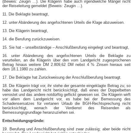
(Beweis: Zeugin …). Die Klägerin habe auch irgendwelche Mängel nicht
der Reiseleitung gemeldet (Beweis: Zeugin …).
11. Die Beklagte beantragt,
12. unter Abänderung des angefochtenen Urteils die Klage abzuweisen.
13. Die Klägerin beantragt,
14. die Berufung zurückzuweisen.
15. Sie hat – unselbständige – Anschlußberufung eingelegt und beantragt,
16. unter Abänderung des angefochtenen Urteils die Beklagte zu
verurteilen, an die Klägerin über den vom Landgericht zugesprochenen
Betrag hinaus weitere DM 2.809,62 DM nebst 4 % Zinsen hieraus seit
dem 18.1.1980 zu zahlen.
17. Die Beklagte hat Zurückweisung der Anschlußberufung beantragt.
18. Die Klägerin trägt vor, ihr stehe der gesamte eingeklagte Betrag zu; so
habe das Landgericht nicht berücksichtigt, daß eines der Doppelbetten
verrostet und das andere notdürftig geflickt gewesen sei. Die Klägerin wirft
vor allem dem Landgericht vor, es habe bei der Bemessung des
Schadensersatzes für vertanen Urlaub die BGH-Rechtsprechung nicht
berücksichtigt, wonach der Verdienst des Reisenden als
Bemessungsgrundlage heranzuziehen sei.
Entscheidungsgründe:
19. Berufung und Anschlußberufung sind zwar zulässig; aber beide nicht