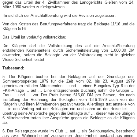
gegen das Urteil der 4. Zivilkammer des Landgerichts Gießen vom 24.
März 1980 werden zurückgewiesen.
Hinsichtlich der Anschlußberufung wird die Revision zugelassen.
Von den Kosten des Berufungsverfahrens trägt die Beklagte 11/16 und die
Klägerin 5/16.
Das Urteil ist vorläufig vollstreckbar.
Die Klägerin darf die Vollstreckung des auf die Anschlußberufung
entfallenden Kostenanteils durch Sicherheitsleistung von 1.000,00 DM
abwenden, sofern die Beklagte vor der Vollstreckung nicht in gleicher
Weise Sicherheit leistet.
Tatbestand:
5. Die Klägerin buchte bei der Beklagten auf der Grundlage des
Sommerprospektes 1979 für die Zeit vom 02. bis 23. August 1979
gemeinsam mit den Mitreisenden … und … einen Bungalow Typ 6 in der
FKK-Anlage … auf … Eine entsprechende Buchung nahm die Gruppe …
Frau … und … vor. Der Preis betrug 516,00 DM pro Person, der nach
Erstellung der Rechnung der Beklagten vom 13.6.1979 auch von der
Klägerin und ihren Mitreisenden gezahlt wurde. Allerdings trat anstelle von
… in den Vertrag mit der Beklagten ein und nahm an der Reise teil. …
übertrug seine Ansprüche gegen die Beklagte auf … dieser wie die übrigen
6 Mitreisenden traten ihre Ansprüche gegen die Beklagte an die Klägerin
ab.
6. Der Reisegruppe wurde im Club … auf … ein Steinbungalow, bestehend
aus zwei „Wohneinheiten“ zugewiesen. Jede Einheit bestand aus einem