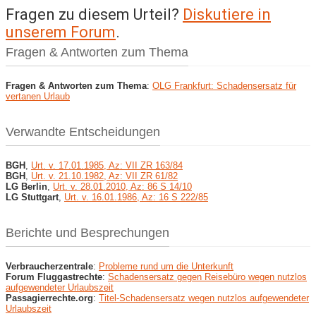
Fragen zu diesem Urteil?
Diskutiere in
unserem Forum
.
Fragen & Antworten zum Thema
Fragen & Antworten zum Thema
:
OLG Frankfurt: Schadensersatz für
vertanen Urlaub
Verwandte Entscheidungen
BGH
,
Urt. v. 17.01.1985, Az: VII ZR 163/84
BGH
,
Urt. v. 21.10.1982, Az: VII ZR 61/82
LG Berlin
,
Urt. v. 28.01.2010, Az: 86 S 14/10
LG Stuttgart
,
Urt. v. 16.01.1986, Az: 16 S 222/85
Berichte und Besprechungen
Verbraucherzentrale
:
Probleme rund um die Unterkunft
Forum Fluggastrechte
:
Schadensersatz gegen Reisebüro wegen nutzlos
aufgewendeter Urlaubszeit
Passagierrechte.org
:
Titel-Schadensersatz wegen nutzlos aufgewendeter
Urlaubszeit