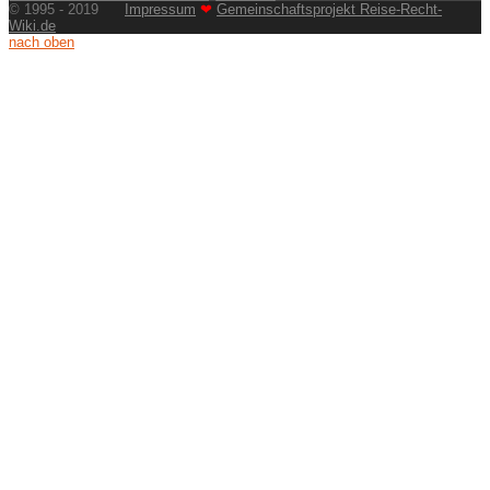
© 1995 - 2019
Impressum
❤
Gemeinschaftsprojekt Reise-Recht-
Wiki.de
nach oben