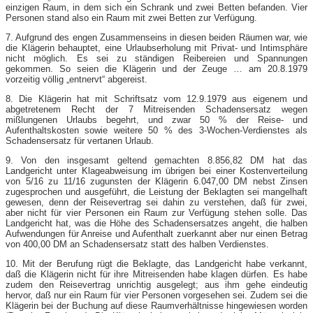
einzigen Raum, in dem sich ein Schrank und zwei Betten befanden. Vier
Personen stand also ein Raum mit zwei Betten zur Verfügung.
7. Aufgrund des engen Zusammenseins in diesen beiden Räumen war, wie
die Klägerin behauptet, eine Urlaubserholung mit Privat- und Intimsphäre
nicht möglich. Es sei zu ständigen Reibereien und Spannungen
gekommen. So seien die Klägerin und der Zeuge … am 20.8.1979
vorzeitig völlig „entnervt“ abgereist.
8. Die Klägerin hat mit Schriftsatz vom 12.9.1979 aus eigenem und
abgetretenem Recht der 7 Mitreisenden Schadensersatz wegen
mißlungenen Urlaubs begehrt, und zwar 50 % der Reise- und
Aufenthaltskosten sowie weitere 50 % des 3-Wochen-Verdienstes als
Schadensersatz für vertanen Urlaub.
9. Von den insgesamt geltend gemachten 8.856,82 DM hat das
Landgericht unter Klageabweisung im übrigen bei einer Kostenverteilung
von 5/16 zu 11/16 zugunsten der Klägerin 6.047,00 DM nebst Zinsen
zugesprochen und ausgeführt, die Leistung der Beklagten sei mangelhaft
gewesen, denn der Reisevertrag sei dahin zu verstehen, daß für zwei,
aber nicht für vier Personen ein Raum zur Verfügung stehen solle. Das
Landgericht hat, was die Höhe des Schadensersatzes angeht, die halben
Aufwendungen für Anreise und Aufenthalt zuerkannt aber nur einen Betrag
von 400,00 DM an Schadensersatz statt des halben Verdienstes.
10. Mit der Berufung rügt die Beklagte, das Landgericht habe verkannt,
daß die Klägerin nicht für ihre Mitreisenden habe klagen dürfen. Es habe
zudem den Reisevertrag unrichtig ausgelegt; aus ihm gehe eindeutig
hervor, daß nur ein Raum für vier Personen vorgesehen sei. Zudem sei die
Klägerin bei der Buchung auf diese Raumverhältnisse hingewiesen worden