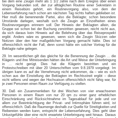
bei dem eine Zeugin mehr als 1 1/2 Jahre nach dem Ereignis über einen
Vorgang bekunden soll, der zur alltäglichen Routine einer Sekretärin in
einem Reisebüro gehört, ein Routinevorgang also, von dem der
Lebenserfahrung nach schon am nächsten Tag nichts haften geblieben ist.
Hier muß die benennende Partei, also die Beklagte; schon besondere
Umstände darlegen, weshalb sich die Zeugin an Einzelheiten eines
Routinevorganges erinnern soll. Der Hinweis der Beklagten allein, die
Gruppe sei schon bei der Buchung zerstritten gewesen, reicht nicht aus,
da sich daraus kein Hinweis auf die Belehrung über das Reiseprospekt
ergibt. Anders wäre es gewesen, wenn sich die Zeugin Skizzen oder
Notizen über den hier maßgeblichen Vorgang gemacht hätte. Dies ist
offensichtlich nicht der Fall, denn sonst hätte ein solcher Vortrag für die
Beklagte nahe gelegen.
29. Im wesentlichen gilt das gleiche für die Benennung der Zeugin … die
Klägerin und ihre Mitreisenden hätten die Art und Weise der Unterbringung
in … nicht gerügt. Dies hat die Klägerin bestritten und ein
Protestschreiben mit über 20 Unterschriften vom 9.8.1979 vorgelegt. Im
übrigen kann es auf die Vernehmung nicht ankommen, da – wie es sich
schon aus der Einstellung der Beklagten im Rechtsstreit ergibt – diese
nicht willens und wegen der Hochsaison offensichtlich nicht fähig war, für
je zwei Personen einen Raum zur Verfügung zu stellen.
30. Daß ein Zusammenleben für drei Wochen von vier erwachsenen
Personen in einem Raum von nur 20 qm zu einer ganz erheblichen
Einschränkung und Rücksichtnahme im Tagesablauf für jede und vor
allem zur Beeinträchtigung der Privat- und Intimsphäre führen wird, ist
offensichtlich. Daß die Raumenge deshalb zur Quelle für Streitigkeiten und
Reibereien werden kann, entspricht der Lebenserfahrung. Dies geht über
Unlustgefühle über eine nicht erwartete Unterbringung weit hinaus. Daraus