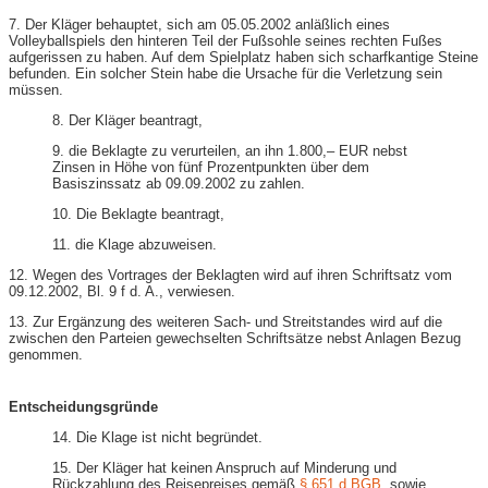
7. Der Kläger behauptet, sich am 05.05.2002 anläßlich eines
Volleyballspiels den hinteren Teil der Fußsohle seines rechten Fußes
aufgerissen zu haben. Auf dem Spielplatz haben sich scharfkantige Steine
befunden. Ein solcher Stein habe die Ursache für die Verletzung sein
müssen.
8. Der Kläger beantragt,
9. die Beklagte zu verurteilen, an ihn 1.800,– EUR nebst
Zinsen in Höhe von fünf Prozentpunkten über dem
Basiszinssatz ab 09.09.2002 zu zahlen.
10. Die Beklagte beantragt,
11. die Klage abzuweisen.
12. Wegen des Vortrages der Beklagten wird auf ihren Schriftsatz vom
09.12.2002, Bl. 9 f d. A., verwiesen.
13. Zur Ergänzung des weiteren Sach- und Streitstandes wird auf die
zwischen den Parteien gewechselten Schriftsätze nebst Anlagen Bezug
genommen.
Entscheidungsgründe
14. Die Klage ist nicht begründet.
15. Der Kläger hat keinen Anspruch auf Minderung und
Rückzahlung des Reisepreises gemäß
§ 651 d BGB
, sowie