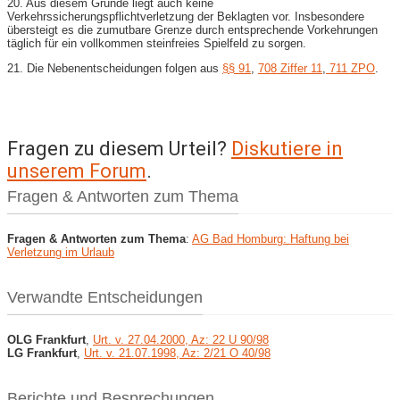
20. Aus diesem Grunde liegt auch keine
Verkehrssicherungspflichtverletzung der Beklagten vor. Insbesondere
übersteigt es die zumutbare Grenze durch entsprechende Vorkehrungen
täglich für ein vollkommen steinfreies Spielfeld zu sorgen.
21. Die Nebenentscheidungen folgen aus
§
§ 91
,
708 Ziffer 11
,
711 ZPO
.
Fragen zu diesem Urteil?
Diskutiere in
unserem Forum
.
Fragen & Antworten zum Thema
Fragen & Antworten zum Thema
:
AG Bad Homburg: Haftung bei
Verletzung im Urlaub
Verwandte Entscheidungen
OLG Frankfurt
,
Urt. v. 27.04.2000, Az: 22 U 90/98
LG Frankfurt
,
Urt. v. 21.07.1998, Az: 2/21 O 40/98
Berichte und Besprechungen