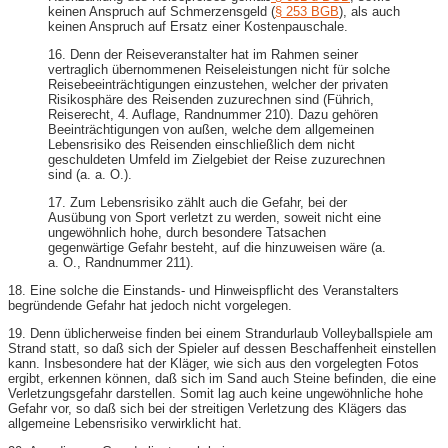
keinen Anspruch auf Schmerzensgeld (
§ 253 BGB
), als auch
keinen Anspruch auf Ersatz einer Kostenpauschale.
16. Denn der Reiseveranstalter hat im Rahmen seiner
vertraglich übernommenen Reiseleistungen nicht für solche
Reisebeeinträchtigungen einzustehen, welcher der privaten
Risikosphäre des Reisenden zuzurechnen sind (Führich,
Reiserecht, 4. Auflage, Randnummer 210). Dazu gehören
Beeinträchtigungen von außen, welche dem allgemeinen
Lebensrisiko des Reisenden einschließlich dem nicht
geschuldeten Umfeld im Zielgebiet der Reise zuzurechnen
sind (a. a. O.).
17. Zum Lebensrisiko zählt auch die Gefahr, bei der
Ausübung von Sport verletzt zu werden, soweit nicht eine
ungewöhnlich hohe, durch besondere Tatsachen
gegenwärtige Gefahr besteht, auf die hinzuweisen wäre (a.
a. O., Randnummer 211).
18. Eine solche die Einstands- und Hinweispflicht des Veranstalters
begründende Gefahr hat jedoch nicht vorgelegen.
19. Denn üblicherweise finden bei einem Strandurlaub Volleyballspiele am
Strand statt, so daß sich der Spieler auf dessen Beschaffenheit einstellen
kann. Insbesondere hat der Kläger, wie sich aus den vorgelegten Fotos
ergibt, erkennen können, daß sich im Sand auch Steine befinden, die eine
Verletzungsgefahr darstellen. Somit lag auch keine ungewöhnliche hohe
Gefahr vor, so daß sich bei der streitigen Verletzung des Klägers das
allgemeine Lebensrisiko verwirklicht hat.