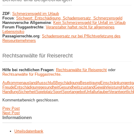
ZDF
:
Schmerzensgeld im Urlaub
Focus
:
Stichwort: Entschädigung, Schadensersatz, Schmerzensgeld
Hannoversche Allgemeine
:
Kein Schmerzensgeld für Unfall im Urlaub
Forum Fluggastrechte
:
Veranstalter haftet nicht für allgemeines
Lebensrisiko
Passagierrechte.org
:
Schadensersatz nur bei Pflichtverletzung des
Reiseunternehmers
Rechtsanwälte für Reiserecht
Hilfe bei rechtlichen Fragen
:
Rechtsanwälte für Reiserecht
oder
Rechtsanwälte für Fluggastrechte
.
Aufkommen
ausland
Ausschluß
Beschädigung
Beseitigung
Einschränkung
entg
Freude
Entschädigung
gesundheit
Gesundheitszustand
Gewährleistung
Haftun
Handlung
Sicherheit
Spielplatz
Sport
Sportangebot
Unfall
urlauber
Verantwortlich
Kommentarbereich geschlossen.
Prev Post
Next Post
Informationen
Urteilsdatenbank