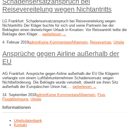
Schadensersatzanspruch bei
Reisevereitelung wegen Nichtantritts
LG Frankfurt: Schadensersatzanspruch bei Reisevereitelung wegen
Nichtantritts Der Kläger buchte für sich und seine Partnerin bei der
Beklagten einen dreiwöchigen Urlaub in Kroatien. Vor Reiseantritt teilte die
Beklagte dem Kläger…
weiterlesen →
4. Februar 2019
admin
Keine Kommentare
Allgemein
,
Reisevertrag
,
Urteile
Ansprüche gegen Airline außerhalb der
EU
AG Frankfurt: Ansprüche gegen Airline außerhalb der EU Die Klägerin
verlangte von einem Luftfahrtunternehmen Schadensersatz wegen
Nichtbeförderung. Die Beklagte wurde verurteilt, obwohl sie ihren Sitz
außerhalb der Europäischen Union hat,…
weiterlesen →
14. September 2018
admin
Keine Kommentare
Allgemein
,
Flug
,
Flugabfertigung
,
Urteile
Informationen
Urteilsdatenbank
Kontakt