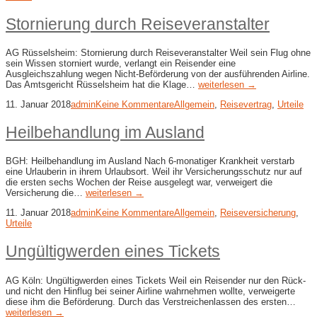
Stornierung durch Reiseveranstalter
AG Rüsselsheim: Stornierung durch Reiseveranstalter Weil sein Flug ohne
sein Wissen storniert wurde, verlangt ein Reisender eine
Ausgleichszahlung wegen Nicht-Beförderung von der ausführenden Airline.
Das Amtsgericht Rüsselsheim hat die Klage…
weiterlesen →
11. Januar 2018
admin
Keine Kommentare
Allgemein
,
Reisevertrag
,
Urteile
Heilbehandlung im Ausland
BGH: Heilbehandlung im Ausland Nach 6-monatiger Krankheit verstarb
eine Urlauberin in ihrem Urlaubsort. Weil ihr Versicherungsschutz nur auf
die ersten sechs Wochen der Reise ausgelegt war, verweigert die
Versicherung die…
weiterlesen →
11. Januar 2018
admin
Keine Kommentare
Allgemein
,
Reiseversicherung
,
Urteile
Ungültigwerden eines Tickets
AG Köln: Ungültigwerden eines Tickets Weil ein Reisender nur den Rück-
und nicht den Hinflug bei seiner Airline wahrnehmen wollte, verweigerte
diese ihm die Beförderung. Durch das Verstreichenlassen des ersten…
weiterlesen →