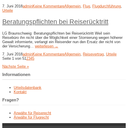
7. Juni 2018
admin
Keine Kommentare
Allgemein
,
Flug
,
Flugdurchführung
,
Urteile
Beratungspflichten bei Reiserücktritt
LG Braunschweig: Beratungspflichten bei Reiserücktritt Weil sein
Reisebüro ihn nicht über die Möglichkeit einer Stornierung wegen höherer
Gewalt informierte, verlangt ein Reisender nun den Ersatz der nicht von
der Versicherung…
weiterlesen →
7. Juni 2018
admin
Keine Kommentare
Allgemein
,
Reisevertrag
,
Urteile
Seite 1 von 5
1
2
3
4
5
Nächste Seite »
Informationen
Urteilsdatenbank
Kontakt
Fragen?
Anwälte für Reiserecht
Anwälte für Flugrecht