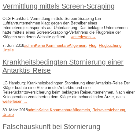
Vermittlung mittels Screen-​Scraping
OLG Frankfurt: Vermittlung mittels Screen-​Scraping Ein
Luftfahrtunternehmen klagt gegen den Betreiber eines
Internetvergleichsportals auf Unterlassung. Das beklagte Unternehmen
hatte mittels eines Screen-Scrapping-Verfahrens die Flugpreise der
Klägerin von deren Website gefiltert…
weiterlesen →
7. Juni 2018
admin
Keine Kommentare
Allgemein
,
Flug
,
Flugbuchung
,
Urteile
Krankheitsbedingten Stornierung einer
Antarktis-​Reise
LG Hamburg: Krankheitsbedingten Stornierung einer Antarktis-​Reise Der
Kläger buchte eine Reise in die Antarktis und eine
Reiserücktrittsversicherung beim beklagten Reiseunternehmen. Nach einer
Knieoperation versicherten dem Kläger die behandelnden Ärzte, dass…
weiterlesen →
30. März 2018
admin
Keine Kommentare
Allgemein
,
Reiseversicherung
,
Urteile
Falschauskunft bei Stornierung