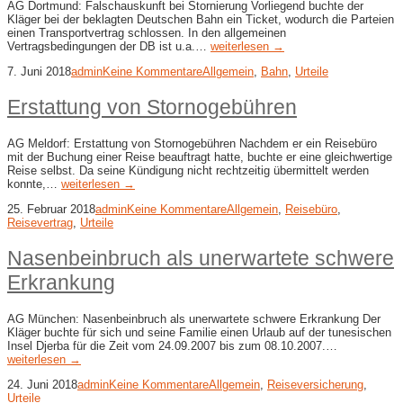
AG Dortmund: Falschauskunft bei Stornierung Vorliegend buchte der
Kläger bei der beklagten Deutschen Bahn ein Ticket, wodurch die Parteien
einen Transportvertrag schlossen. In den allgemeinen
Vertragsbedingungen der DB ist u.a.…
weiterlesen →
7. Juni 2018
admin
Keine Kommentare
Allgemein
,
Bahn
,
Urteile
Erstattung von Stornogebühren
AG Meldorf: Erstattung von Stornogebühren Nachdem er ein Reisebüro
mit der Buchung einer Reise beauftragt hatte, buchte er eine gleichwertige
Reise selbst. Da seine Kündigung nicht rechtzeitig übermittelt werden
konnte,…
weiterlesen →
25. Februar 2018
admin
Keine Kommentare
Allgemein
,
Reisebüro
,
Reisevertrag
,
Urteile
Nasenbeinbruch als unerwartete schwere
Erkrankung
AG München: Nasenbeinbruch als unerwartete schwere Erkrankung Der
Kläger buchte für sich und seine Familie einen Urlaub auf der tunesischen
Insel Djerba für die Zeit vom 24.09.2007 bis zum 08.10.2007.…
weiterlesen →
24. Juni 2018
admin
Keine Kommentare
Allgemein
,
Reiseversicherung
,
Urteile