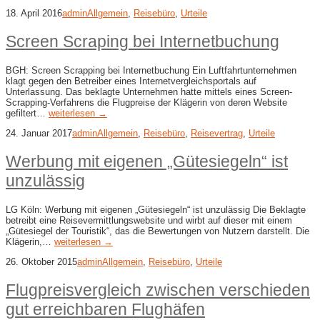
18. April 2016
admin
Allgemein
,
Reisebüro
,
Urteile
Screen Scraping bei Internetbuchung
BGH: Screen Scrapping bei Internetbuchung Ein Luftfahrtunternehmen
klagt gegen den Betreiber eines Internetvergleichsportals auf
Unterlassung. Das beklagte Unternehmen hatte mittels eines Screen-
Scrapping-Verfahrens die Flugpreise der Klägerin von deren Website
gefiltert…
weiterlesen →
24. Januar 2017
admin
Allgemein
,
Reisebüro
,
Reisevertrag
,
Urteile
Werbung mit eigenen „Gütesiegeln“ ist
unzulässig
LG Köln: Werbung mit eigenen „Gütesiegeln“ ist unzulässig Die Beklagte
betreibt eine Reisevermittlungswebsite und wirbt auf dieser mit einem
„Gütesiegel der Touristik“, das die Bewertungen von Nutzern darstellt. Die
Klägerin,…
weiterlesen →
26. Oktober 2015
admin
Allgemein
,
Reisebüro
,
Urteile
Flugpreisvergleich zwischen verschieden
gut erreichbaren Flughäfen