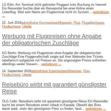
LG Köln: Am Terminal nicht gelisteter Fluggast trotz Buchung im Internet
Ein Reisender buchte über ein Reiseportal bei einer Airline einen
Linienflug. Weil sein Name am Flugterminal nicht im System…
weiterlesen
→
22. Juni 2018
admin
Keine Kommentare
Allgemein
,
Flug
,
Flugabfertigung
,
Flugbuchung
,
Urteile
Werbung mit Flugpreisen ohne Angabe
der obligatorischen Zuschläge
KG Berlin: Werbung mit Flugpreisen ohne Angabe der obligatorischen
Zuschläge Eine Fluggesellschaft zeigte auf ihrer Webseite ihre Tickets
tabellarisch aufgelistet mit Preisen an. Die angezeigten Preise enthielten
allerdings weder Steuern…
weiterlesen →
14. September 2018
admin
Keine Kommentare
Allgemein
,
Flug
,
Flugbuchung
,
Urteile
Reisebüro wirbt mit garantiert günstigster
Reise
OLG Celle: Reisebüro wirbt mit garantiert günstigster Reise Ein Reisender
bucht bei einem Reisebüro einen Urlaub in Kanada. Obwohl das Büro
damit warb, stets den günstigsten Preis zu finden, fand…
weiterlesen →