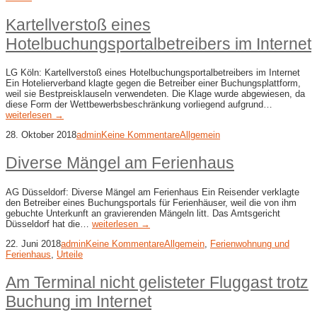
Kartellverstoß eines
Hotelbuchungsportalbetreibers im Internet
LG Köln: Kartellverstoß eines Hotelbuchungsportalbetreibers im Internet
Ein Hotelierverband klagte gegen die Betreiber einer Buchungsplattform,
weil sie Bestpreisklauseln verwendeten. Die Klage wurde abgewiesen, da
diese Form der Wettbewerbsbeschränkung vorliegend aufgrund…
weiterlesen →
28. Oktober 2018
admin
Keine Kommentare
Allgemein
Diverse Mängel am Ferienhaus
AG Düsseldorf: Diverse Mängel am Ferienhaus Ein Reisender verklagte
den Betreiber eines Buchungsportals für Ferienhäuser, weil die von ihm
gebuchte Unterkunft an gravierenden Mängeln litt. Das Amtsgericht
Düsseldorf hat die…
weiterlesen →
22. Juni 2018
admin
Keine Kommentare
Allgemein
,
Ferienwohnung und
Ferienhaus
,
Urteile
Am Terminal nicht gelisteter Fluggast trotz
Buchung im Internet