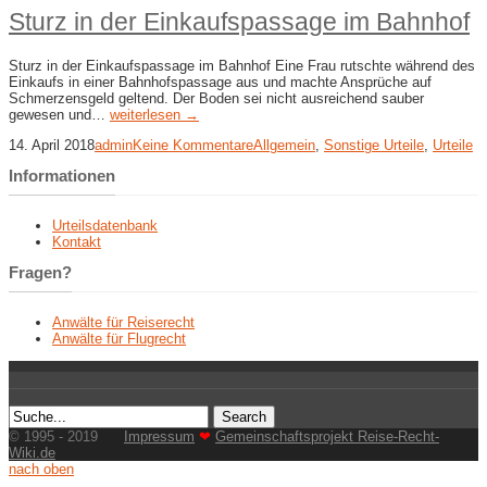
Sturz in der Einkaufspassage im Bahnhof
Sturz in der Einkaufspassage im Bahnhof Eine Frau rutschte während des
Einkaufs in einer Bahnhofspassage aus und machte Ansprüche auf
Schmerzensgeld geltend. Der Boden sei nicht ausreichend sauber
gewesen und…
weiterlesen →
14. April 2018
admin
Keine Kommentare
Allgemein
,
Sonstige Urteile
,
Urteile
Informationen
Urteilsdatenbank
Kontakt
Fragen?
Anwälte für Reiserecht
Anwälte für Flugrecht
© 1995 - 2019
Impressum
❤
Gemeinschaftsprojekt Reise-Recht-
Wiki.de
nach oben