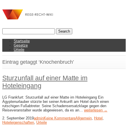
Startseite
Gesetze
Urteile
Eintrag getaggt ‘Knochenbruch’
Sturzunfall auf einer Matte im
Hoteleingang
LG Frankfurt: Sturzunfall auf einer Matte im Hoteleingang Ein
Ägyptenurlauber stürzte bei seiner Ankunft am Hotel durch einen
rutschigen Fußabtreter. Seine Schadensersatzklage gegen den
Reiseveranstalter wurde abgewiesen, da es an…
weiterlesen →
2. September 2019
admin
Keine Kommentare
Allgemein
,
Hotel
,
Hoteleigenschaften
,
Urteile