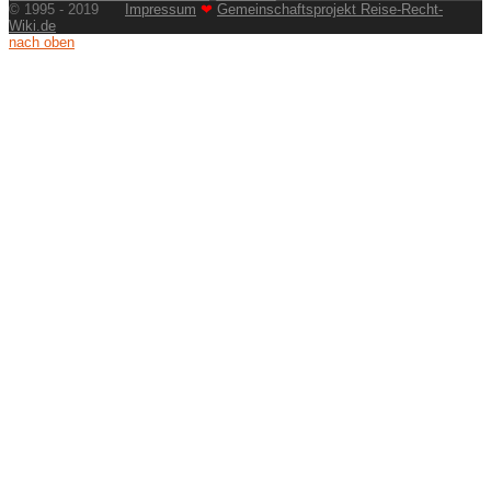
© 1995 - 2019
Impressum
❤
Gemeinschaftsprojekt Reise-Recht-
Wiki.de
nach oben