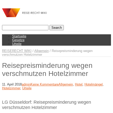
Startseite
Gesetze
Urteile
REISERECHT WIKI
/
Allgemein
/
Reisepreisminderung wegen
verschmutzen Hotelzimmer
Reisepreisminderung wegen
verschmutzen Hotelzimmer
11. April 2018
admin
Keine Kommentare
Allgemein
,
Hotel
,
Hotelmängel
,
Hotelzimmer
,
Urteile
LG Düsseldorf: Reisepreisminderung wegen
verschmutzen Hotelzimmer