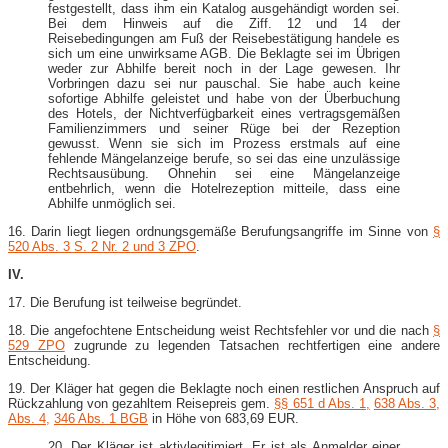
festgestellt, dass ihm ein Katalog ausgehändigt worden sei.
Bei dem Hinweis auf die Ziff. 12 und 14 der
Reisebedingungen am Fuß der Reisebestätigung handele es
sich um eine unwirksame AGB. Die Beklagte sei im Übrigen
weder zur Abhilfe bereit noch in der Lage gewesen. Ihr
Vorbringen dazu sei nur pauschal. Sie habe auch keine
sofortige Abhilfe geleistet und habe von der Überbuchung
des Hotels, der Nichtverfügbarkeit eines vertragsgemäßen
Familienzimmers und seiner Rüge bei der Rezeption
gewusst. Wenn sie sich im Prozess erstmals auf eine
fehlende Mängelanzeige berufe, so sei das eine unzulässige
Rechtsausübung. Ohnehin sei eine Mängelanzeige
entbehrlich, wenn die Hotelrezeption mitteile, dass eine
Abhilfe unmöglich sei.
16. Darin liegt liegen ordnungsgemäße Berufungsangriffe im Sinne von
§
520 Abs. 3 S. 2 Nr. 2 und 3 ZPO
.
IV.
17. Die Berufung ist teilweise begründet.
18. Die angefochtene Entscheidung weist Rechtsfehler vor und die nach
§
529 ZPO
zugrunde zu legenden Tatsachen rechtfertigen eine andere
Entscheidung.
19. Der Kläger hat gegen die Beklagte noch einen restlichen Anspruch auf
Rückzahlung von gezahltem Reisepreis gem.
§§ 651 d Abs. 1,
638 Abs. 3,
Abs. 4,
346 Abs. 1 BGB
in Höhe von 683,69 EUR.
20. Der Kläger ist aktivlegitimiert. Er ist als Anmelder einer