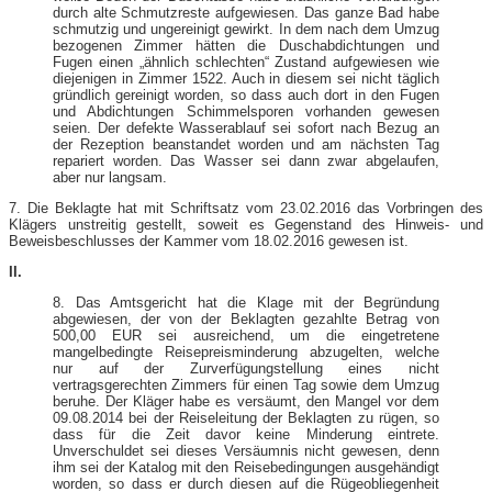
durch alte Schmutzreste aufgewiesen. Das ganze Bad habe
schmutzig und ungereinigt gewirkt. In dem nach dem Umzug
bezogenen Zimmer hätten die Duschabdichtungen und
Fugen einen „ähnlich schlechten“ Zustand aufgewiesen wie
diejenigen in Zimmer 1522. Auch in diesem sei nicht täglich
gründlich gereinigt worden, so dass auch dort in den Fugen
und Abdichtungen Schimmelsporen vorhanden gewesen
seien. Der defekte Wasserablauf sei sofort nach Bezug an
der Rezeption beanstandet worden und am nächsten Tag
repariert worden. Das Wasser sei dann zwar abgelaufen,
aber nur langsam.
7. Die Beklagte hat mit Schriftsatz vom 23.02.2016 das Vorbringen des
Klägers unstreitig gestellt, soweit es Gegenstand des Hinweis- und
Beweisbeschlusses der Kammer vom 18.02.2016 gewesen ist.
II.
8. Das Amtsgericht hat die Klage mit der Begründung
abgewiesen, der von der Beklagten gezahlte Betrag von
500,00 EUR sei ausreichend, um die eingetretene
mangelbedingte Reisepreisminderung abzugelten, welche
nur auf der Zurverfügungstellung eines nicht
vertragsgerechten Zimmers für einen Tag sowie dem Umzug
beruhe. Der Kläger habe es versäumt, den Mangel vor dem
09.08.2014 bei der Reiseleitung der Beklagten zu rügen, so
dass für die Zeit davor keine Minderung eintrete.
Unverschuldet sei dieses Versäumnis nicht gewesen, denn
ihm sei der Katalog mit den Reisebedingungen ausgehändigt
worden, so dass er durch diesen auf die Rügeobliegenheit