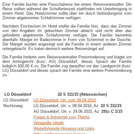
Eine Familie buchte eine Pauschalreise bei einem Reiseveranstalter. Die
Reise sollten während der Schulferienzeit stattfinden mit Unterbringung in
einem Hotel. Das Hotelzimmer sollte über ein durch Verbindungstür vom
Zimmer abgetrenntes Schlafzimmer verfügen.
Nachdem Einchecken im Hotel stellte die Familie fest, dass das Zimmer
von den Angaben im gebuchten Zimmer abwich und nicht über das
geforderte abgetrennte Schlafzimmer verfügte. Die Familie bemerkte
ebenfalls Mängel im Badezimmer in Form von Schimmel in der Dusche.
Die Mängel wurden angezeigt und die Familie in einem anderen Zimmer
untergebracht. Es traten dennoch weitere Reisemängel auf.
Die Familie forderte vom Reiseveranstalter Preisminderung und klagte vor
dem Amtsgericht (kurz: AG) Düsseldorf, dieses Sprach der Familie
lediglich 500,00 € zu. Die Familie zog daraufhin vor das Landgericht (kurz:
LG) Düsseldorf und dieses sprach der Familie eine weitere Preisminderung
zu.
LG Düsseldorf
22 S 311/15 (Aktenzeichen)
LG Düsseldorf:
LG Düsseldorf, Urt. vom 08.04.2016
Rechtsweg:
LG Düsseldorf, Urt. v. 08.04.2016, Az:
22 S 311/15
AG Düsseldorf, Urt. v. 24.06.2015, Az:
291c C 1/15
Fragen & Antworten zum Thema
Verwandte Urteile
Weiterführende Hinweise und Links