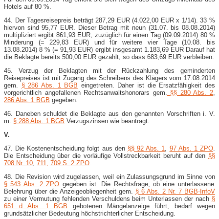
Hotels auf 80 %.
44. Der Tagesreisepreis beträgt 287,29 EUR (4.022,00 EUR x 1/14). 33 %
hiervon sind 95,77 EUR. Dieser Betrag mit neun (31.07. bis 08.08.2014)
multipliziert ergibt 861,93 EUR, zuzüglich für einen Tag (09.09.2014) 80 %
Minderung (= 229,83 EUR) und für weitere vier Tage (10.08. bis
13.08.2014) 8 % (= 91,93 EUR) ergibt insgesamt 1.183,69 EUR Darauf hat
die Beklagte bereits 500,00 EUR gezahlt, so dass 683,69 EUR verbleiben.
45. Verzug der Beklagten mit der Rückzahlung des geminderten
Reisepreises ist mit Zugang des Schreibens des Klägers vom 17.08.2014
gem.
§ 286 Abs. 1 BGB
eingetreten. Daher ist die Ersatzfähigkeit des
vorgerichtlich angefallenen Rechtsanwaltshonorars gem.
§§ 280 Abs. 2
,
286 Abs. 1 BGB
gegeben.
46. Daneben schuldet die Beklagte aus den genannten Vorschriften i. V.
m.
§ 288 Abs. 1 BGB
Verzugszinsen wie beantragt.
V.
47. Die Kostenentscheidung folgt aus den
§§ 92 Abs. 1
,
97 Abs. 1 ZPO
.
Die Entscheidung über die vorläufige Vollstreckbarkeit beruht auf den
§§
708 Nr. 10
,
711,
709 S. 2 ZPO
.
48. Die Revision wird zugelassen, weil ein Zulassungsgrund im Sinne von
§ 543 Abs. 2 ZPO
gegeben ist. Die Rechtsfrage, ob eine unterlassene
Belehrung über die Anzeigeobliegenheit gem.
§ 6 Abs. 2 Nr. 7 BGB-​InfoV
zu einer Vermutung fehlenden Verschuldens beim Unterlassen der nach
§
651 d Abs. 1 BGB
gebotenen Mängelanzeige führt, bedarf wegen
grundsätzlicher Bedeutung höchstrichterlicher Entscheidung.