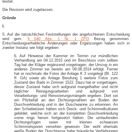
leistet.
Die Revision wird zugelassen.
Gründe
I.
5. Auf die tatsächlichen Feststellungen der angefochtenen Entscheidung
wird gem.
§ 540 Abs. 1 Nr. 1 ZPO
Bezug genommen.
Entscheidungserhebliche Änderungen oder Ergänzungen haben sich in
zweiter Instanz wie folgt ergeben:
6. Auf Hinweise der Kammer im Termin zur mündlichen
Verhandlung am 04.12.2015 und im Beschluss vom selben
Tag hat der Kläger ergänzend vorgetragen, der Umzug in ein
anderes Zimmer sei bereits am 09.08.2014 erfolgt. Ferner
hat er nochmals die Fotos der Anlage K 3 vorgelegt (Bl. 122
ff. GA) sowie als Anlage Berufung 1 weitere Fotos zum
Zustand des Bads in Zimmer 1522. Dazu hat er vorgetragen,
dieser Zustand habe sich aufgrund mangelhafter und nicht
täglicher Reinigungsarbeiten und aufgrund von
Verarbeitungs- und Renovierungsmängeln ergeben. Dort sei
ein Pilzbefall an den Dichtungsnähten am Boden der
Duschverkleidung und in der Duschwanne zu erkennen. An
den Schiebetüren hätten sich Dreck- und Schimmelkulturen
gebildet, welche sich an der kompletten Duschverkleidung
vorne rings herum fortgesetzt hätten. Die umlaufenden
Dichtungsfugen seien mit kleinen schwarzen
Schimmelsporen versehen gewesen. Der wohl ehemals
weiße Boden der Duschtasse habe bräunliche Verfärbungen