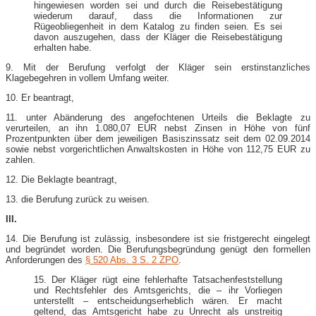
hingewiesen worden sei und durch die Reisebestätigung
wiederum darauf, dass die Informationen zur
Rügeobliegenheit in dem Katalog zu finden seien. Es sei
davon auszugehen, dass der Kläger die Reisebestätigung
erhalten habe.
9. Mit der Berufung verfolgt der Kläger sein erstinstanzliches
Klagebegehren in vollem Umfang weiter.
10. Er beantragt,
11. unter Abänderung des angefochtenen Urteils die Beklagte zu
verurteilen, an ihn 1.080,07 EUR nebst Zinsen in Höhe von fünf
Prozentpunkten über dem jeweiligen Basiszinssatz seit dem 02.09.2014
sowie nebst vorgerichtlichen Anwaltskosten in Höhe von 112,75 EUR zu
zahlen.
12. Die Beklagte beantragt,
13. die Berufung zurück zu weisen.
III.
14. Die Berufung ist zulässig, insbesondere ist sie fristgerecht eingelegt
und begründet worden. Die Berufungsbegründung genügt den formellen
Anforderungen des
§ 520 Abs. 3 S. 2 ZPO
.
15. Der Kläger rügt eine fehlerhafte Tatsachenfeststellung
und Rechtsfehler des Amtsgerichts, die – ihr Vorliegen
unterstellt – entscheidungserheblich wären. Er macht
geltend, das Amtsgericht habe zu Unrecht als unstreitig