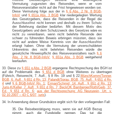
Vermutung zugunsten des Reisenden, wenn er vom
Reiseveranstalter nicht auf die Frist hingewiesen worden sei.
Diese Vermutung folge aus der in
§ 6 Abs. 2 Nr. 8 BGB-​
InfoV
und
§ 651a Abs. 3 BGB
klar niedergelegten Wertung
des Gesetzgebers, dass die Reisenden in der Regel die
Ausschlussfrist nicht kennen und deshalb zu ihrem Schutz
der Belehrung darüber bedürfen. Mit diesem Motiv des
Gesetzgebers und dem Schutzzweck des Gesetzes wäre es
nicht zu vereinbaren, wenn nicht belehrte Reisende den
schwer zu führenden Beweis erbringen müssten, dass sie
nicht auf andere Weise Kenntnis von der Ausschlussfrist
erlangt haben. Ohne die Vermutung der unverschuldeten
Unkenntnis des nicht belehrten Reisenden würde die
gesetzliche Hinweispflicht des Reiseveranstalters nach
§ 6
Abs. 2 Nr. 8 BGB-​InfoV
,
§ 651a Abs. 3 BGB
weitgehend
leerlaufen.
33. Diese zu
§ 651 g Abs. 2 BGB
ergangene Rechtsprechung des BGH ist
auf die Problematik des
§ 651 d BGB
ohne Weiteres zu übertragen
(Führich, Reiserecht, 7. Aufl., § 8 Rn. 19 und § 22;
MünchKomm/Tonner,
BGB, 6. Aufl., § 651 d Rn. 13; Palandt/Sprau, BGB, 75. Aufl., § 651 d Rn.
4
und
§ 6 BGB-​InfoV Rn. 1
;
Erman/Schmid, 14. Aufl., § 651 d Rn. 13
;
Juris-​K/Keller, 7. Aufl., § 651 d Rn. 7; BeckOK Bamberger/Roth/Geib, 37.
Ed., § 651 d Rn. 6
;
aus der Rechtsprechung: AG Neuruppin, Urt. v.
02.10.2007 – 43 C 6/07, juris
).
34. In Anwendung dieser Grundsätze ergibt sich für den vorliegenden Fall:
35. Die Reisebestätigung muss, wenn sie auf AGB Bezug
nimmt, auch die Fundstelle nennen. Das tut die