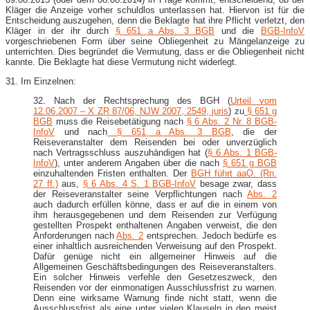
Kläger die Anzeige vorher schuldlos unterlassen hat. Hiervon ist für die
Entscheidung auszugehen, denn die Beklagte hat ihre Pflicht verletzt, den
Kläger in der ihr durch
§ 651 a Abs. 3 BGB
und die
BGB-​InfoV
vorgeschriebenen Form über seine Obliegenheit zu Mängelanzeige zu
unterrichten. Dies begründet die Vermutung, dass er die Obliegenheit nicht
kannte. Die Beklagte hat diese Vermutung nicht widerlegt.
31. Im Einzelnen:
32. Nach der Rechtsprechung des BGH (
Urteil vom
12.06.2007 – X ZR 87/06, NJW 2007, 2549, juris
) zu
§ 651 g
BGB
muss die Reisebetätigung nach
§ 6 Abs. 2 Nr. 8 BGB-​
InfoV
und nach
§ 651 a Abs. 3 BGB
, die der
Reiseveranstalter dem Reisenden bei oder unverzüglich
nach Vertragsschluss auszuhändigen hat (
§ 6 Abs. 1 BGB-​
InfoV
), unter anderem Angaben über die nach
§ 651 g BGB
einzuhaltenden Fristen enthalten. Der
BGH führt aaO. (Rn.
27 ff.)
aus,
§ 6 Abs. 4 S. 1 BGB-​InfoV
besage zwar, dass
der Reiseveranstalter seine Verpflichtungen nach
Abs. 2
auch dadurch erfüllen könne, dass er auf die in einem von
ihm herausgegebenen und dem Reisenden zur Verfügung
gestellten Prospekt enthaltenen Angaben verweist, die den
Anforderungen nach
Abs. 2
entsprechen. Jedoch bedürfe es
einer inhaltlich ausreichenden Verweisung auf den Prospekt.
Dafür genüge nicht ein allgemeiner Hinweis auf die
Allgemeinen Geschäftsbedingungen des Reiseveranstalters.
Ein solcher Hinweis verfehle den Gesetzeszweck, den
Reisenden vor der einmonatigen Ausschlussfrist zu warnen.
Denn eine wirksame Warnung finde nicht statt, wenn die
Ausschlussfrist als eine unter vielen Klauseln in den meist