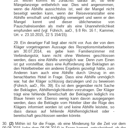
28. Mithin kommt es zunächst darauf an, ob eine
Mängelanzeige entbehrlich war. Dies wird angenommen,
wenn die Abhilfe aussichtslos ist, weil der Mangel nicht
beseitigt werden kann, wenn der Reiseveranstalter eine
Abhilfe ernsthaft und endgültig verweigert und wenn er den
Mangel kennt und dieser üblicherweise von
Pauschalreisenden als mehr als eine Unannehmlichkeit
empfunden wird (vgl. Führich, aaO., § 8 Rn. 16 f.; Kammer,
Urt. v. 23.10.2015, 22 S 154/15).
29. Ein derartiger Fall liegt aber nicht vor. Aus der von dem
Kläger vorgetragenen Aussage des Rezeptionsmitarbeiters
am 30.07.2014, es gebe kein Familienzimmer mit
Verbindungstür, kann nicht ohne Weiteres geschlossen
werden, dass eine Abhilfe unmöglich war. Denn zum Einen
ist gut vorstellbar, dass eine Aufforderung der Beklagten an
den Hotelbetreiber ein anderes Ergebnis gezeitigt hätte, zum
Anderen kam auch eine Abhilfe durch Umzug in ein
benachbartes Hotel in Frage. Dass eine Abhilfe unmöglich
war, hat der Kläger schlüssig darzulegen und zu beweisen
(Führich, aaO., Rn. 39). Es ist dem gegenüber nicht Sache
der Beklagten, Abhilfemöglichkeiten vorzutragen. Der Kläger
trägt eine fehlende Bereitschaft der Beklagten lediglich ins
Blaue hinein vor. Ebenso wenig kann davon ausgegangen
werden, dass die Beklagte vom Hotelier über die Rüge des
Klägers informiert worden ist und keine Abhilfe leistete, so
dass daraus auf fehlende Abhilfemöglichkeit oder -
bereitschaft geschlossen werden könnte.
30.
(2)
Mithin ist für die Frage, ob eine Minderung für die Zeit vor dem
09.08.2015 (oder dem 08.08.2014) in Frage kommt, entscheidend, ob der