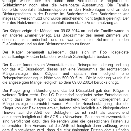
verfügte weder über ein durch eine Verbindungstür abgetrenntes
Schlafzimmer noch über die vereinbarte Ausstattung. Die Familie
bemerkte ebenfalls Schimmelsporen in den Fließenfugen und an den
Dichtungsnähten in der Dusche im Badezimmer. Das Badezimmer war
insgesamt verschmutzt und wurde anscheinend nicht täglich gereinigt. Der
Flur des Hotelzimmers wies ebenfalls eine starke Verschmutzung auf.
Der Kläger zeigte die Mängel am 09.08.2014 an und die Familie wurde in
ein anderes Zimmer verlegt. Das Badezimmer des neuen Zimmers war
ebenfalls nicht ordentlich und es war auch hier Schimmel in den
Fließenfugen und an den Dichtungsnähten zu finden.
Der Kläger bemängelt außerdem, dass sich im Pool losgelöste
scharfkantige Fließen befanden, wodurch Schnittgefahr bestand.
Der Kläger forderte vom Veranstalter eine Reisepreisminderung und zog
vor das AG Düsseldorf, dieses sah eine Versäumnis der rechtzeitigen
Mängelanzeige des Klägers und sprach ihm lediglich eine
Reisepreisminderung in Höhe von 500,00 € zu. Die Minderung wurde für
die angezeigten Mängel lediglich ab dem 09.08.20014 berücksichtigt.
Der Kläger ging in Berufung und das LG Düsseldorf gab dem Kläger in
weiteren Teilen recht. Das LG Düsseldorf begründet seine Entscheidung,
damit dass der Kläger nicht ausreichend von der Obliegenheit zur
Mängelanzeige unterrichtet wurde. Auf der Reisebestätigung, die der
Kläger von der Beklagten erhielt, befand sich lediglich ein kleingedruckter
Hinweis auf die AGB der Beklagten. Es ist nicht als ausreichend
anzusehen lediglich auf die AGB zu Verweisen. Pauschalreiseveranstalter
sind verpflichtet dazu den Reisenden über die gesetzlichen Fristen zu
unterrichten. Ein Verweis auf die AGB ist lediglich dann zulässig, wenn
darauf hingewiesen wird, dass die einzuhaltenden Fristen dort zu finden