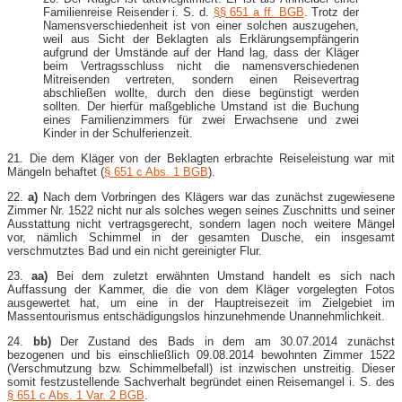
Familienreise Reisender i. S. d.
§§ 651 a ff. BGB
. Trotz der
Namensverschiedenheit ist von einer solchen auszugehen,
weil aus Sicht der Beklagten als Erklärungsempfängerin
aufgrund der Umstände auf der Hand lag, dass der Kläger
beim Vertragsschluss nicht die namensverschiedenen
Mitreisenden vertreten, sondern einen Reisevertrag
abschließen wollte, durch den diese begünstigt werden
sollten. Der hierfür maßgebliche Umstand ist die Buchung
eines Familienzimmers für zwei Erwachsene und zwei
Kinder in der Schulferienzeit.
21. Die dem Kläger von der Beklagten erbrachte Reiseleistung war mit
Mängeln behaftet (
§ 651 c Abs. 1 BGB
).
22.
a)
Nach dem Vorbringen des Klägers war das zunächst zugewiesene
Zimmer Nr. 1522 nicht nur als solches wegen seines Zuschnitts und seiner
Ausstattung nicht vertragsgerecht, sondern lagen noch weitere Mängel
vor, nämlich Schimmel in der gesamten Dusche, ein insgesamt
verschmutztes Bad und ein nicht gereinigter Flur.
23.
aa)
Bei dem zuletzt erwähnten Umstand handelt es sich nach
Auffassung der Kammer, die die von dem Kläger vorgelegten Fotos
ausgewertet hat, um eine in der Hauptreisezeit im Zielgebiet im
Massentourismus entschädigungslos hinzunehmende Unannehmlichkeit.
24.
bb)
Der Zustand des Bads in dem am 30.07.2014 zunächst
bezogenen und bis einschließlich 09.08.2014 bewohnten Zimmer 1522
(Verschmutzung bzw. Schimmelbefall) ist inzwischen unstreitig. Dieser
somit festzustellende Sachverhalt begründet einen Reisemangel i. S. des
§ 651 c Abs. 1 Var. 2 BGB
.