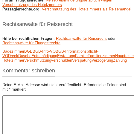
Forum Fluggastrechte
:
Reisepreisminderungsanspruch wegen
Verschmutzung des Hotelzimmers
Passagierrechte.org
:
Verschmutzung des Hotelzimmers als Reisemangel
Rechtsanwälte für Reiserecht
Hilfe bei rechtlichen Fragen
:
Rechtsanwälte für Reiserecht
oder
Rechtsanwälte für Fluggastrechte
.
Badezimmer
BGB
BGB-Info-VO
BGB-Informationspflicht-
VO
Dreck
Dusche
Entschädigung
Erstattung
Familie
Familienzimmer
Hauptreise
Hotelzimmer
Verschmutzung
verschulden
Verspätung
Verzögerung
Zahlung
Kommentar schreiben
Deine E-Mail-Adresse wird nicht veröffentlicht.
Erforderliche Felder sind
mit
*
markiert