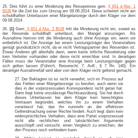
25. Dies führt zu einer Minderung des Reisepreises gem.
§ 651 d Abs. 1
BGB
für die Zeit bis zum Umzug am 09.08.2014. Diese scheitert nicht am
schuldhaften Unterlassen einer Mängelanzeige durch den Kläger vor dem
09.08.2014.
26.
(1)
Gem.
§ 651 d Abs. 2 BGB
tritt die Minderung nicht ein, soweit es
der Reisende schuldhaft unterlässt, den Mangel anzuzeigen. Als
Ausnahme hiervon tritt die Minderung auch ohne Anzeige ein, wenn sie
entbehrlich ist. Die Anzeige bei einem Leistungsträger des Veranstalters
genügt grundsätzlich nicht, da er nicht Vertragspartner des Reisenden ist.
Etwas Anderes gilt allenfalls dann, wenn keine örtliche Reiseleitung oder
kein Vertreter vorhanden oder diese nicht erreichbar sind. In derartigen
Fällen muss der Veranstalter eine Anzeige beim Leistungsträger gegen
sich gelten lassen (Führich, Reiserecht, 7. Aufl., § 7 Rn. 140). Ein
derartiger Ausnahmefall wird aber von dem Kläger nicht geltend gemacht.
27. Der Beklagten ist es nicht verwehrt, sich im Prozess auf
das Fehlen einer Mängelanzeige zu berufen, auch wenn sie
dies in der vorprozessualen Korrespondenz nicht getan hat.
Darin liegt keine unzulässige Rechtsausübung. Sie hat durch
dieses Unterlassen bei dem Kläger kein berechtigtes
Vertrauen begründet, welches ihn zu einem Verhalten
veranlasst hat, das ihn nunmehr an der effektiven
Geltendmachung seiner Rechte hindert. Auch liegt darin kein
widersprüchliches Verhalten, dass eine Partei vorprozessual
nicht alle rechtlichen und tatsächlichen Argumente
ausschöpft und versucht, einen Vergleich zu erreichen, der
den Prozess noch verhindern kann.