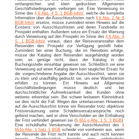
umfangreichen und klein gedruckten Allgemeinen
Geschäftsbedingungen verborgen sei. Eine Verweisung im
Sinne des
§ 6 Abs. 4 S. 1 BGB-​InfoV
, welche die komplette
Information über die Ausschlussfristen nach
§ 6 Abs. 2 Nr. 8
BGB-​InfoV
ersetze, müsse zumindest einen Hinweis auf die
Existenz von Ausschlussfristen und deren Fundstelle im
Prospekt enthalten. Außerdem setze ein Ersatz der Warnung
durch Verweisung auf den Prospekt im Sinne des
§ 6 Abs. 4
S. 1 BGB-​InfoV
voraus, dass der Reiseveranstalter dem
Reisenden den Prospekt zur Verfügung gestellt habe.
Zumindest bei einer Buchung, die im Reisebüro erfolge,
müsse der Katalog dem Reisenden ausgehändigt worden
sein; es genüge nicht, dass der Katalog in der
Buchungsstelle einsehbar gewesen sei. Schließlich sei eine
Verweisung auf einen Katalog dann kein tauglicher Ersatz für
die vorgeschriebene Angabe der Ausschlussfrist, wenn sie
zu klein und unauffällig gedruckt sei, um eine Warnfunktion
erfüllen zu können. Ein Hinweis auf Allgemeine
Geschäftsbedingungen müsse deutlich und bei
durchschnittlicher Aufmerksamkeit des Kunden ohne
weiteres erkennbar sein. Bei schwer lesbarem Kleinstdruck
sei dies nicht der Fall. Wegen des unterlassenen Hinweises
auf die Ausschlussfrist könne ein Reisender trotz objektiver
Fristversäumung seine Schadensersatzansprüche noch
geltend machen, weil er ohne Verschulden an der Einhaltung
der Frist verhindert gewesen sei (
§ 651 g Abs. 1 S. 3 BGB
).
Eine schuldhafte Versäumung der Ausschlussfrist des
§
651g Abs. 1 Satz 1 BGB
scheide von vornherein aus, wenn
der Reisende die Frist nicht kannte und auch nicht kennen
musste. Diesbezüglich bestehe eine widerlegliche