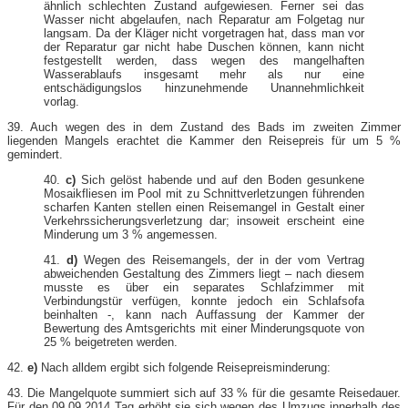
ähnlich schlechten Zustand aufgewiesen. Ferner sei das
Wasser nicht abgelaufen, nach Reparatur am Folgetag nur
langsam. Da der Kläger nicht vorgetragen hat, dass man vor
der Reparatur gar nicht habe Duschen können, kann nicht
festgestellt werden, dass wegen des mangelhaften
Wasserablaufs insgesamt mehr als nur eine
entschädigungslos hinzunehmende Unannehmlichkeit
vorlag.
39. Auch wegen des in dem Zustand des Bads im zweiten Zimmer
liegenden Mangels erachtet die Kammer den Reisepreis für um 5 %
gemindert.
40.
c)
Sich gelöst habende und auf den Boden gesunkene
Mosaikfliesen im Pool mit zu Schnittverletzungen führenden
scharfen Kanten stellen einen Reisemangel in Gestalt einer
Verkehrssicherungsverletzung dar; insoweit erscheint eine
Minderung um 3 % angemessen.
41.
d)
Wegen des Reisemangels, der in der vom Vertrag
abweichenden Gestaltung des Zimmers liegt – nach diesem
musste es über ein separates Schlafzimmer mit
Verbindungstür verfügen, konnte jedoch ein Schlafsofa
beinhalten -, kann nach Auffassung der Kammer der
Bewertung des Amtsgerichts mit einer Minderungsquote von
25 % beigetreten werden.
42.
e)
Nach alldem ergibt sich folgende Reisepreisminderung:
43. Die Mangelquote summiert sich auf 33 % für die gesamte Reisedauer.
Für den 09.09.2014 Tag erhöht sie sich wegen des Umzugs innerhalb des