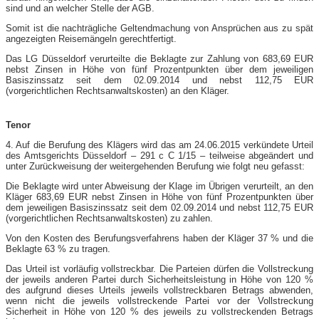
sind und an welcher Stelle der AGB.
Somit ist die nachträgliche Geltendmachung von Ansprüchen aus zu spät
angezeigten Reisemängeln gerechtfertigt.
Das LG Düsseldorf verurteilte die Beklagte zur Zahlung von 683,69 EUR
nebst Zinsen in Höhe von fünf Prozentpunkten über dem jeweiligen
Basiszinssatz seit dem 02.09.2014 und nebst 112,75 EUR
(vorgerichtlichen Rechtsanwaltskosten) an den Kläger.
Tenor
4. Auf die Berufung des Klägers wird das am 24.06.2015 verkündete Urteil
des Amtsgerichts Düsseldorf – 291 c C 1/15 – teilweise abgeändert und
unter Zurückweisung der weitergehenden Berufung wie folgt neu gefasst:
Die Beklagte wird unter Abweisung der Klage im Übrigen verurteilt, an den
Kläger 683,69 EUR nebst Zinsen in Höhe von fünf Prozentpunkten über
dem jeweiligen Basiszinssatz seit dem 02.09.2014 und nebst 112,75 EUR
(vorgerichtlichen Rechtsanwaltskosten) zu zahlen.
Von den Kosten des Berufungsverfahrens haben der Kläger 37 % und die
Beklagte 63 % zu tragen.
Das Urteil ist vorläufig vollstreckbar. Die Parteien dürfen die Vollstreckung
der jeweils anderen Partei durch Sicherheitsleistung in Höhe von 120 %
des aufgrund dieses Urteils jeweils vollstreckbaren Betrags abwenden,
wenn nicht die jeweils vollstreckende Partei vor der Vollstreckung
Sicherheit in Höhe von 120 % des jeweils zu vollstreckenden Betrags