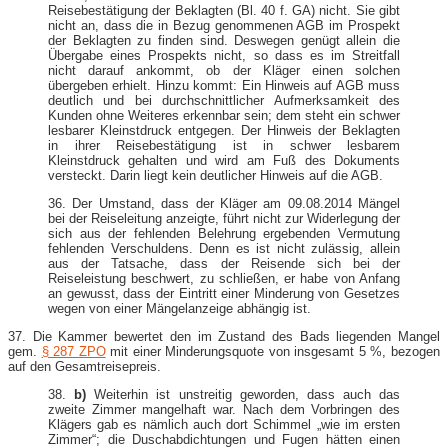
Reisebestätigung der Beklagten (Bl. 40 f. GA) nicht. Sie gibt
nicht an, dass die in Bezug genommenen AGB im Prospekt
der Beklagten zu finden sind. Deswegen genügt allein die
Übergabe eines Prospekts nicht, so dass es im Streitfall
nicht darauf ankommt, ob der Kläger einen solchen
übergeben erhielt. Hinzu kommt: Ein Hinweis auf AGB muss
deutlich und bei durchschnittlicher Aufmerksamkeit des
Kunden ohne Weiteres erkennbar sein; dem steht ein schwer
lesbarer Kleinstdruck entgegen. Der Hinweis der Beklagten
in ihrer Reisebestätigung ist in schwer lesbarem
Kleinstdruck gehalten und wird am Fuß des Dokuments
versteckt. Darin liegt kein deutlicher Hinweis auf die AGB.
36. Der Umstand, dass der Kläger am 09.08.2014 Mängel
bei der Reiseleitung anzeigte, führt nicht zur Widerlegung der
sich aus der fehlenden Belehrung ergebenden Vermutung
fehlenden Verschuldens. Denn es ist nicht zulässig, allein
aus der Tatsache, dass der Reisende sich bei der
Reiseleistung beschwert, zu schließen, er habe von Anfang
an gewusst, dass der Eintritt einer Minderung von Gesetzes
wegen von einer Mängelanzeige abhängig ist.
37. Die Kammer bewertet den im Zustand des Bads liegenden Mangel
gem.
§ 287 ZPO
mit einer Minderungsquote von insgesamt 5 %, bezogen
auf den Gesamtreisepreis.
38.
b)
Weiterhin ist unstreitig geworden, dass auch das
zweite Zimmer mangelhaft war. Nach dem Vorbringen des
Klägers gab es nämlich auch dort Schimmel „wie im ersten
Zimmer“; die Duschabdichtungen und Fugen hätten einen